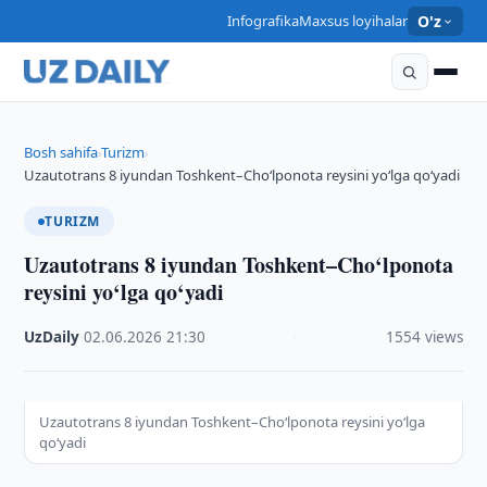
Infografika
Maxsus loyihalar
O'z
Bosh sahifa
Turizm
›
›
Uzautotrans 8 iyundan Toshkent–Cho‘lponota reysini yo‘lga qo‘yadi
TURIZM
Uzautotrans 8 iyundan Toshkent–Cho‘lponota
reysini yo‘lga qo‘yadi
UzDaily
·
02.06.2026
·
21:30
·
1554 views
Uzautotrans 8 iyundan Toshkent–Cho‘lponota reysini yo‘lga
qo‘yadi