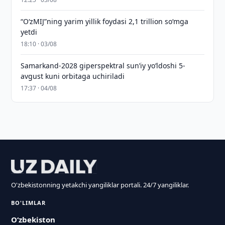
“O‘zMIJ”ning yarim yillik foydasi 2,1 trillion so‘mga
yetdi
18:10 · 03/08
Samarkand-2028 giperspektral sun’iy yo‘ldoshi 5-
avgust kuni orbitaga uchiriladi
17:37 · 04/08
O'zbekistonning yetakchi yangiliklar portali. 24/7 yangiliklar.
BO'LIMLAR
O‘zbekiston