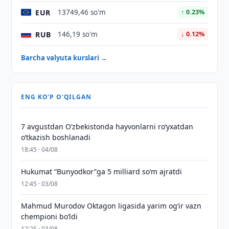
EUR
13749,46 so'm
↑ 0.23%
RUB
146,19 so'm
↓ 0.12%
Barcha valyuta kurslari →
ENG KO'P O'QILGAN
7 avgustdan O‘zbekistonda hayvonlarni ro‘yxatdan
o‘tkazish boshlanadi
18:45 · 04/08
Hukumat “Bunyodkor”ga 5 milliard so‘m ajratdi
12:45 · 03/08
Mahmud Murodov Oktagon ligasida yarim og‘ir vazn
chempioni bo‘ldi
12:25 · 03/08