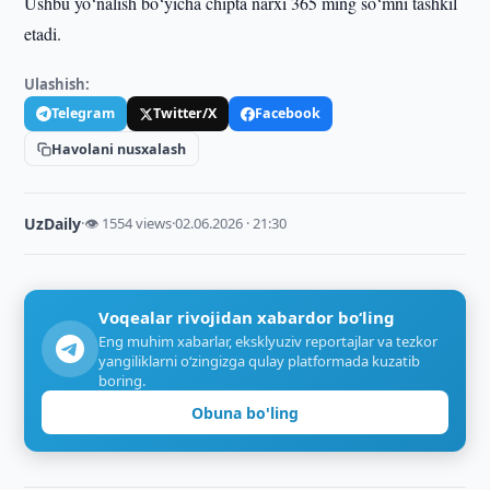
Ushbu yo‘nalish bo‘yicha chipta narxi 365 ming so‘mni tashkil
etadi.
Ulashish:
Telegram
Twitter/X
Facebook
Havolani nusxalash
UzDaily
·
👁 1554 views
·
02.06.2026 · 21:30
Voqealar rivojidan xabardor bo‘ling
Eng muhim xabarlar, eksklyuziv reportajlar va tezkor
yangiliklarni o‘zingizga qulay platformada kuzatib
boring.
Obuna bo'ling