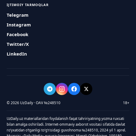
IJTIMOIY TARMOQLAR
Telegram
Instagram
Facebook
Twitter/X
LinkedIn
© 2026 UzDaily · OAV №248510
18+
UzDaily.uz materiallaridan foydalanish faqat tahririyatning yozma ruxsati
bilan amalga oshiriladi. Internet-ommaviy axborot vositasi sifatida davlat
roʻyxatidan oʻtganligi toʻgʻrisidagi guvohnoma №248510, 2024 yil 1 aprel.
Muassis: «Daily Media» xususiy korxonasi. Manzil: Oʻzbekiston, 100180,