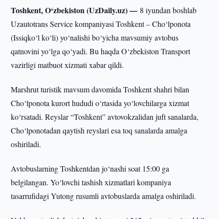
Toshkent, O‘zbekiston (UzDaily.uz) —
8 iyundan boshlab
Uzautotrans Service kompaniyasi Toshkent – Cho‘lponota
(Issiqko‘l ko‘li) yo‘nalishi bo‘yicha mavsumiy avtobus
qatnovini yo‘lga qo‘yadi. Bu haqda O‘zbekiston Transport
vazirligi matbuot xizmati xabar qildi.
Marshrut turistik mavsum davomida Toshkent shahri bilan
Cho‘lponota kurort hududi o‘rtasida yo‘lovchilarga xizmat
ko‘rsatadi. Reyslar “Toshkent” avtovokzalidan juft sanalarda,
Cho‘lponotadan qaytish reyslari esa toq sanalarda amalga
oshiriladi.
Avtobuslarning Toshkentdan jo‘nashi soat 15:00 ga
belgilangan. Yo‘lovchi tashish xizmatlari kompaniya
tasarrufidagi Yutong rusumli avtobuslarda amalga oshiriladi.