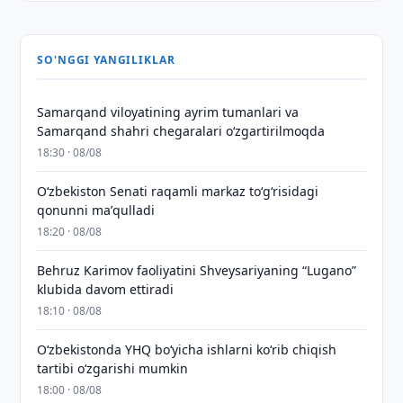
SO'NGGI YANGILIKLAR
Samarqand viloyatining ayrim tumanlari va
Samarqand shahri chegaralari oʻzgartirilmoqda
18:30 · 08/08
Oʻzbekiston Senati raqamli markaz toʻgʻrisidagi
qonunni maʼqulladi
18:20 · 08/08
Behruz Karimov faoliyatini Shveysariyaning “Lugano”
klubida davom ettiradi
18:10 · 08/08
O‘zbekistonda YHQ bo‘yicha ishlarni ko‘rib chiqish
tartibi o‘zgarishi mumkin
18:00 · 08/08