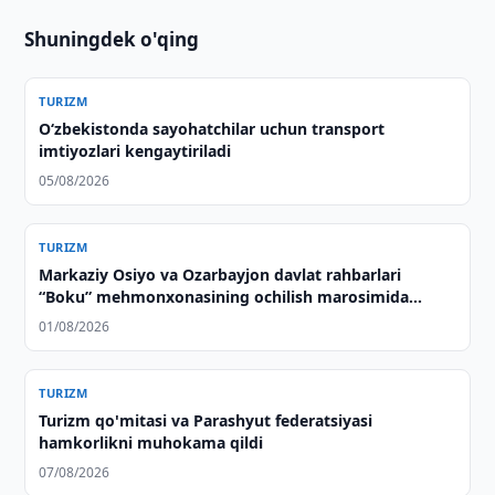
Shuningdek o'qing
TURIZM
Oʻzbekistonda sayohatchilar uchun transport
imtiyozlari kengaytiriladi
05/08/2026
TURIZM
Markaziy Osiyo va Ozarbayjon davlat rahbarlari
“Boku” mehmonxonasining ochilish marosimida
ishtirok etdilar
01/08/2026
TURIZM
Turizm qo'mitasi va Parashyut federatsiyasi
hamkorlikni muhokama qildi
07/08/2026