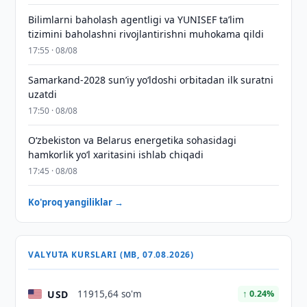
Bilimlarni baholash agentligi va YUNISEF taʼlim
tizimini baholashni rivojlantirishni muhokama qildi
17:55 · 08/08
Samarkand-2028 sunʼiy yo‘ldoshi orbitadan ilk suratni
uzatdi
17:50 · 08/08
Oʻzbekiston va Belarus energetika sohasidagi
hamkorlik yoʻl xaritasini ishlab chiqadi
17:45 · 08/08
Ko'proq yangiliklar →
VALYUTA KURSLARI (MB, 07.08.2026)
USD
11915,64 so'm
↑ 0.24%