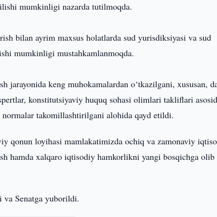
tilishi mumkinligi nazarda tutilmoqda.
rish bilan ayrim maxsus holatlarda sud yurisdiksiyasi va sud
ilanishi mumkinligi mustahkamlanmoqda.
lash jarayonida keng muhokamalardan o‘tkazilgani, xususan, d
spertlar, konstitutsiyaviy huquq sohasi olimlari takliflari asosid
m normalar takomillashtirilgani alohida qayd etildi.
aviy qonun loyihasi mamlakatimizda ochiq va zamonaviy iqtis
irish hamda xalqaro iqtisodiy hamkorlikni yangi bosqichga olib
 va Senatga yuborildi.