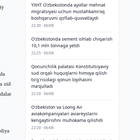
YXHT O‘zbekistonda ayollar mehnat
iy
migratsiyasi uchun mustahkamroq
boshqaruvni qo‘llab-quvvatlaydi
22:30 · 06/08
O‘zbekistonda sement ishlab chiqarish
10,1 mln tonnaga yetdi
22:25 · 06/08
Qonunchilik palatasi Konstitutsiyaviy
ida
sud orqali huquqlarni himoya qilish
to'g'risidagi qonun loyihasini
a zid
ma'qulladi
dalar
22:20 · 06/08
Oʻzbekiston va Loong Air
aviakompaniyalari aviareyslarni
kengaytirishni muhokama qilishdi
22:20 · 06/08
oliya