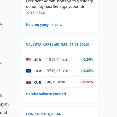
Prezident Administratsiya to'g'risidagi
qonun loyihasi Senatga yuborildi
22:15 · 06/08
h,
Ko'proq yangiliklar →
VALYUTA KURSLARI (MB, 07.08.2026)
USD
11915,64 so'm
↑ 0.24%
a
EUR
13749,46 so'm
↑ 0.23%
RUB
146,19 so'm
↓ 0.12%
Barcha valyuta kurslari →
da
iyati
amal
ENG KO'P O'QILGAN