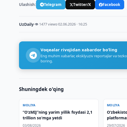
Ulashish:
Telegram
Twitter/X
Facebook
UzDaily
·
👁 1477 views
·
02.06.2026 · 16:25
Voqealar rivojidan xabardor bo‘ling
Eng muhim xabarlar, eksklyuziv reportajlar va tezko
boring.
Shuningdek o'qing
MOLIYA
MOLIYA
“O‘zMIJ”ning yarim yillik foydasi 2,1
O‘zbekisto
trillion so‘mga yetdi
platformas
03/08/2026
29/07/2026