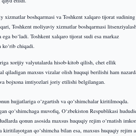
 qayd etildi.
 xizmatlar boshqarmasi va Toshkent xalqaro tijorat sudining
i, Toshkent moliyaviy xizmatlar boshqarmasi litsenziyalas
ga ega bo‘ladi. Toshkent xalqaro tijorat sudi esa markaz
a ko‘rib chiqadi.
ga xorijiy valyutalarda hisob-kitob qilish, chet ellik
mal qiladigan maxsus vizalar olish huquqi berilishi ham nazard
a bojxona imtiyozlari joriy etilishi belgilangan.
nun hujjatlariga o‘zgartish va qo‘shimchalar kiritilmoqda.
otgan qo‘shimchaga muvofiq, O‘zbekiston Respublikasi hududi
udlarda qonun asosida maxsus huquqiy rejim o‘rnatish imkon
kiritilayotgan qo‘shimcha bilan esa, maxsus huquqiy rejim 