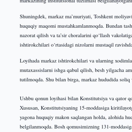
markazining institutsional tuzilmasi belgilanayotgani
Shuningdek, markaz ma’muriyati, Toshkent moliyaviy
huquqiy maqomi mustahkamlanmoqda. Bundan tashqar
nazorat qilish va ta’sir choralarini qo‘llash vakolati
ishtirokchilari o‘rtasidagi nizolarni mustaqil ravishd
Loyihada markaz ishtirokchilari va ularning xodimlari
mutaxassislarni ishga qabul qilish, besh yilgacha a
tutilmoqda. Shu bilan birga, markaz hududida soliq v
Ushbu qonun loyihasi bilan Konstitutsiya va qator qo
Xususan, Konstitutsiyaning 15-moddasiga kiritilay
yagona huquqiy makon saqlangan holda, alohida hud
belgilanmoqda. Bosh qomusimizning 131-moddasiga 