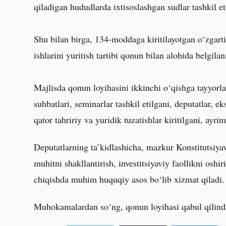
qiladigan hududlarda ixtisoslashgan sudlar tashkil e
Shu bilan birga, 134-moddaga kiritilayotgan o‘zgarti
ishlarini yuritish tartibi qonun bilan alohida belg
Majlisda qonun loyihasini ikkinchi o‘qishga tayyor
suhbatlari, seminarlar tashkil etilgani, deputatlar, ek
qator tahririy va yuridik tuzatishlar kiritilgani, ayri
Deputatlarning ta’kidlashicha, mazkur Konstitutsiy
muhitni shakllantirish, investitsiyaviy faollikni osh
chiqishda muhim huquqiy asos bo‘lib xizmat qiladi.
Muhokamalardan so‘ng, qonun loyihasi qabul qilindi