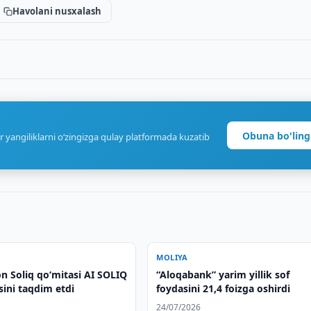
Havolani nusxalash
Obuna bo'ling
r yangiliklarni o‘zingizga qulay platformada kuzatib
MOLIYA
n Soliq qo‘mitasi AI SOLIQ
“Aloqabank” yarim yillik sof
ini taqdim etdi
foydasini 21,4 foizga oshirdi
24/07/2026