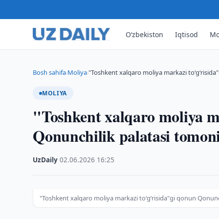
O‘zbekiston
Iqtisod
Mo
Bosh sahifa
Moliya
"Toshkent xalqaro moliya markazi to‘g‘risida
›
›
MOLIYA
"Toshkent xalqaro moliya m
Qonunchilik palatasi tomoni
UzDaily
·
02.06.2026
·
16:25
"Toshkent xalqaro moliya markazi to‘g‘risida"gi qonun Qonunch