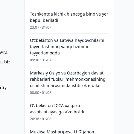
Toshkentda kichik biznesga bino va yer
bepul beriladi
23:07 · 31/07
Oʻzbekiston va Latviya haydovchilarni
tayyorlashning yangi tizimini
avra
tayyorlamoqda
09:30 · 31/07
a bir
Markaziy Osiyo va Ozarbayjon davlat
rahbarlari “Boku” mehmonxonasining
ochilish marosimida ishtirok etdilar
odiy
00:00 · 01/08
O‘zbekiston ICCA xalqaro
assotsiatsiyasiga aʼzo bo‘ldi
20:38 · 01/08
Muxlisa Masharipova U17 jahon