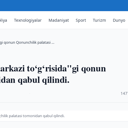
liya
Texnologiyalar
Madaniyat
Sport
Turizm
Dunyo
"gi qonun Qonunchilik palatasi …
arkazi to‘g‘risida"gi qonun
dan qabul qilindi.
·
147
ilik palatasi tomonidan qabul qilindi.