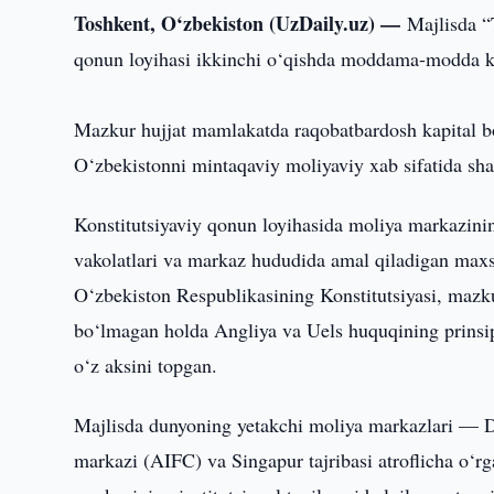
Toshkent, O‘zbekiston (UzDaily.uz) —
Majlisda “
qonun loyihasi ikkinchi o‘qishda moddama-modda ko'
Mazkur hujjat mamlakatda raqobatbardosh kapital bozo
O‘zbekistonni mintaqaviy moliyaviy xab sifatida shak
Konstitutsiyaviy qonun loyihasida moliya markazinin
vakolatlari va markaz hududida amal qiladigan max
O‘zbekiston Respublikasining Konstitutsiyasi, mazk
bo‘lmagan holda Angliya va Uels huquqining prinsipl
o‘z aksini topgan.
Majlisda dunyoning yetakchi moliya markazlari — 
markazi (AIFC) va Singapur tajribasi atroflicha o‘rg