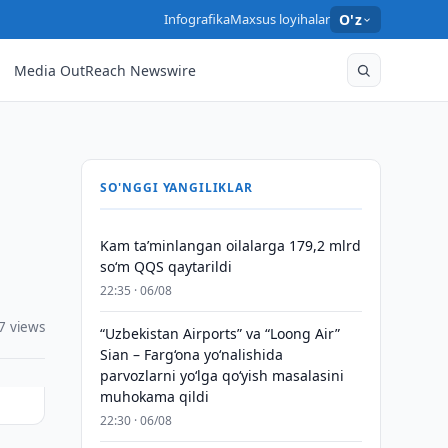
Infografika
Maxsus loyihalar
O'z
Media OutReach Newswire
SO'NGGI YANGILIKLAR
Kam taʼminlangan oilalarga 179,2 mlrd
so‘m QQS qaytarildi
22:35 · 06/08
7 views
“Uzbekistan Airports” va “Loong Air”
Sian – Farg‘ona yo‘nalishida
parvozlarni yo‘lga qo‘yish masalasini
muhokama qildi
22:30 · 06/08