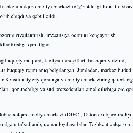
Toshkent xalqaro moliya markazi to‘g‘risida”gi Konstitutsiyav
rib chiqdi va qabul qildi.
rini rivojlantirish, investitsiya oqimini kengaytirish,
llantirishga qaratilgan.
g huquqiy maqomi, faoliyat tamoyillari, boshqaruv tizimi,
sus huquqiy rejim aniq belgilangan. Jumladan, markaz hudud
ur Konstitutsiyaviy qonunga va moliya markazining qarorlarig
ari, qonunchiligi va sud pretsedentlari amal qilishiga oid qoi
Dubay xalqaro moliya markazi (DIFC), Ostona xalqaro moliya
anilgani ta’kidlanib, qonun loyihasi bilan Toshkent xalqaro m