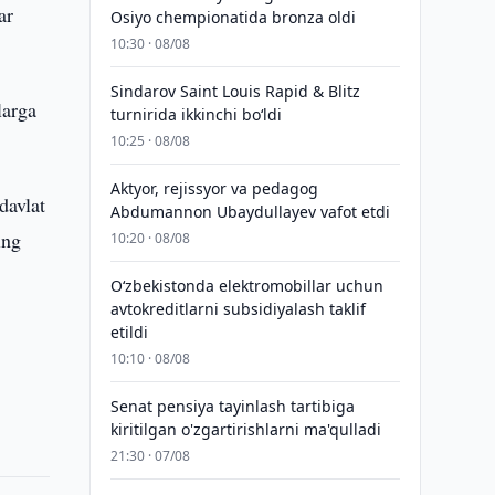
ar
Osiyo chempionatida bronza oldi
10:30 · 08/08
Sindarov Saint Louis Rapid & Blitz
larga
turnirida ikkinchi bo‘ldi
10:25 · 08/08
Aktyor, rejissyor va pedagog
davlat
Abdumannon Ubaydullayev vafot etdi
ing
10:20 · 08/08
O‘zbekistonda elektromobillar uchun
avtokreditlarni subsidiyalash taklif
etildi
10:10 · 08/08
Senat pensiya tayinlash tartibiga
kiritilgan o'zgartirishlarni ma'qulladi
21:30 · 07/08