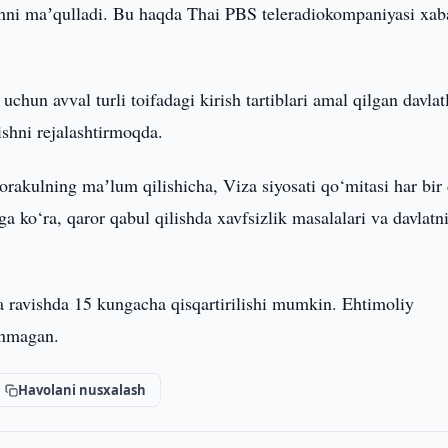
hni maʼqulladi. Bu haqda Thai PBS teleradiokompaniyasi xab
hun avval turli toifadagi kirish tartiblari amal qilgan davlat
ishni rejalashtirmoqda.
rakulning maʼlum qilishicha, Viza siyosati qo‘mitasi har bir 
ga ko‘ra, qaror qabul qilishda xavfsizlik masalalari va davlatn
a ravishda 15 kungacha qisqartirilishi mumkin. Ehtimoliy
lanmagan.
Havolani nusxalash