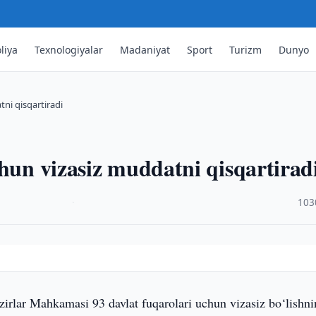
liya
Texnologiyalar
Madaniyat
Sport
Turizm
Dunyo
tni qisqartiradi
chun vizasiz muddatni qisqartirad
·
103
zirlar Mahkamasi 93 davlat fuqarolari uchun vizasiz bo‘lishn