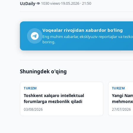
UzDaily
·
👁 1030 views
·
19.05.2026 · 21:50
Voqealar rivojidan xabardor bo‘ling
Eng muhim xabarlar, eksklyuziv reportajlar va tezko
boring.
Shuningdek o'qing
TURIZM
TURIZM
Toshkent xalqaro intellektual
Yangi Nam
forumlarga mezbonlik qiladi
mehmonxon
03/08/2026
27/07/2026