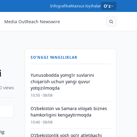
Infografika
Maxsus loyihalar
O'z
Media OutReach Newswire
SO'NGGI YANGILIKLAR
i
Yunusobodda yomg‘ir suvlarini
chiqarish uchun yangi quvur
0 views
yotqizilmoqda
10:50 · 08/08
Oʻzbekiston va Samara viloyati biznes
hamkorligini kengaytirmoqda
10:40 · 08/08
ing
O‘zbekistonlik yosh og‘ir atletikachi