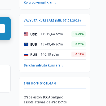
Ko'proq yangiliklar →
VALYUTA KURSLARI (MB, 07.08.2026)
USD
11915,64 so'm
↑ 0.24%
EUR
13749,46 so'm
↑ 0.23%
RUB
146,19 so'm
↓ 0.12%
Barcha valyuta kurslari →
i
a
ENG KO'P O'QILGAN
O‘zbekiston ICCA xalqaro
assotsiatsiyasiga aʼzo bo‘ldi