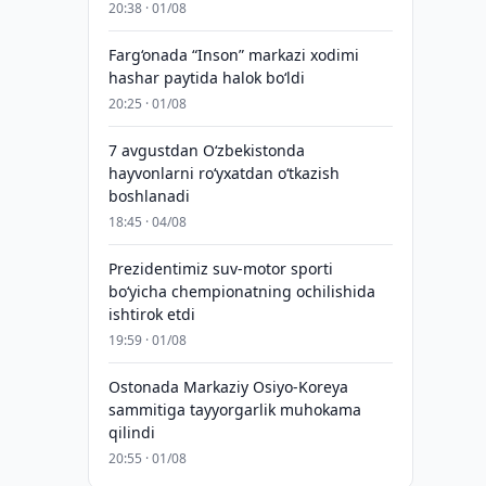
20:38 · 01/08
Farg‘onada “Inson” markazi xodimi
hashar paytida halok bo‘ldi
20:25 · 01/08
7 avgustdan O‘zbekistonda
hayvonlarni ro‘yxatdan o‘tkazish
boshlanadi
18:45 · 04/08
Prezidentimiz suv-motor sporti
bo‘yicha chempionatning ochilishida
ishtirok etdi
19:59 · 01/08
Ostonada Markaziy Osiyo-Koreya
sammitiga tayyorgarlik muhokama
qilindi
20:55 · 01/08