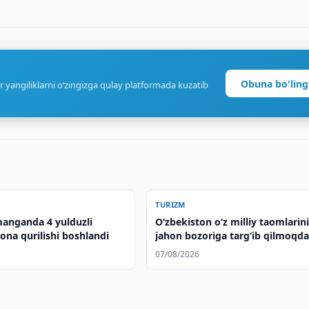
Obuna bo'ling
r yangiliklarni o‘zingizga qulay platformada kuzatib
TURIZM
anganda 4 yulduzli
Oʻzbekiston oʻz milliy taomlarin
a qurilishi boshlandi
jahon bozoriga targʻib qilmoqd
07/08/2026