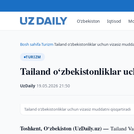
O‘zbekiston
Iqtisod
Mo
Bosh sahifa
Turizm
Tailand o‘zbekistonliklar uchun vizasiz mudda
›
›
TURIZM
Tailand o‘zbekistonliklar u
UzDaily
·
19.05.2026
·
21:50
Tailand o‘zbekistonliklar uchun vizasiz muddatni qisqartiradi
Toshkent, O‘zbekiston (UzDaily.uz) —
Tailand Va