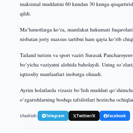
maksimal muddatini 60 kundan 30 kunga qisqartiris
qildi.
Maʼlumotlarga ko‘ra, mamlakat hukumati fuqarolari uc
nisbatan joriy maxsus tartibni ham qayta ko‘rib chiq
Tailand turizm va sport vaziri Surasak Pancharoyenvo
bo‘yicha vaziyatni alohida baholaydi. Uning so‘zlari
iqtisodiy manfaatlari inobatga olinadi.
Ayrim holatlarda vizasiz bo‘lish muddati qo‘shimch
o‘zgarishlarning boshqa tafsilotlari hozircha ochiq
Ulashish:
Telegram
Twitter/X
Facebook