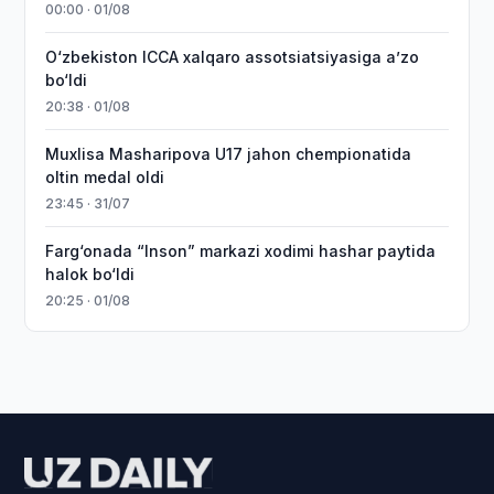
00:00 · 01/08
O‘zbekiston ICCA xalqaro assotsiatsiyasiga aʼzo
bo‘ldi
20:38 · 01/08
Muxlisa Masharipova U17 jahon chempionatida
oltin medal oldi
23:45 · 31/07
Farg‘onada “Inson” markazi xodimi hashar paytida
halok bo‘ldi
20:25 · 01/08