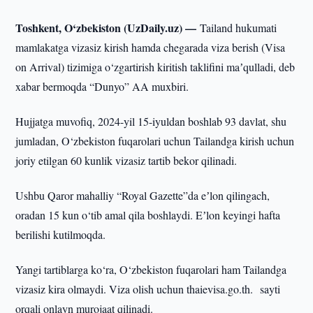
Toshkent, O‘zbekiston (UzDaily.uz) —
Tailand hukumati
mamlakatga vizasiz kirish hamda chegarada viza berish (Visa
on Arrival) tizimiga o‘zgartirish kiritish taklifini maʼqulladi, deb
xabar bermoqda “Dunyo” AA muxbiri.
Hujjatga muvofiq, 2024-yil 15-iyuldan boshlab 93 davlat, shu
jumladan, O‘zbekiston fuqarolari uchun Tailandga kirish uchun
joriy etilgan 60 kunlik vizasiz tartib bekor qilinadi.
Ushbu Qaror mahalliy “Royal Gazette”da eʼlon qilingach,
oradan 15 kun o‘tib amal qila boshlaydi. Eʼlon keyingi hafta
berilishi kutilmoqda.
Yangi tartiblarga ko‘ra, O‘zbekiston fuqarolari ham Tailandga
vizasiz kira olmaydi. Viza olish uchun thaievisa.go.th. sayti
orqali onlayn murojaat qilinadi.