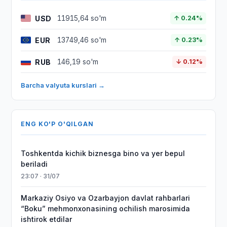
USD
11915,64 so'm
↑ 0.24%
EUR
13749,46 so'm
↑ 0.23%
RUB
146,19 so'm
↓ 0.12%
Barcha valyuta kurslari →
ENG KO'P O'QILGAN
Toshkentda kichik biznesga bino va yer bepul
beriladi
23:07 · 31/07
Markaziy Osiyo va Ozarbayjon davlat rahbarlari
“Boku” mehmonxonasining ochilish marosimida
ishtirok etdilar