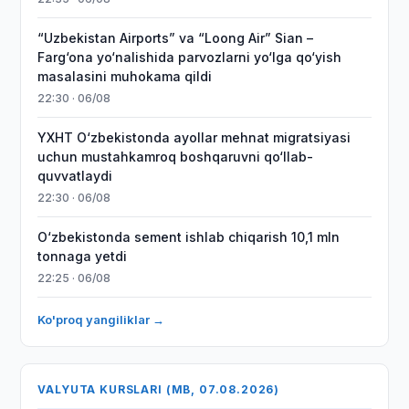
“Uzbekistan Airports” va “Loong Air” Sian –
Farg‘ona yo‘nalishida parvozlarni yo‘lga qo‘yish
masalasini muhokama qildi
22:30 · 06/08
YXHT O‘zbekistonda ayollar mehnat migratsiyasi
uchun mustahkamroq boshqaruvni qo‘llab-
quvvatlaydi
22:30 · 06/08
O‘zbekistonda sement ishlab chiqarish 10,1 mln
tonnaga yetdi
22:25 · 06/08
Ko'proq yangiliklar →
VALYUTA KURSLARI (MB, 07.08.2026)