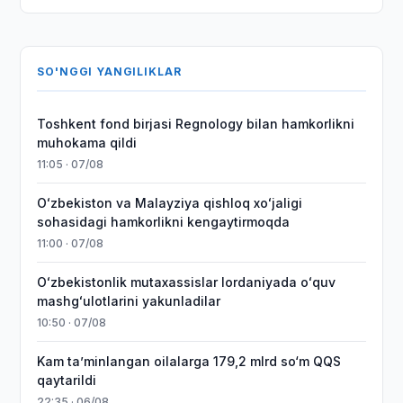
SO'NGGI YANGILIKLAR
Toshkent fond birjasi Regnology bilan hamkorlikni
muhokama qildi
11:05 · 07/08
Oʻzbekiston va Malayziya qishloq xoʻjaligi
sohasidagi hamkorlikni kengaytirmoqda
11:00 · 07/08
Oʻzbekistonlik mutaxassislar Iordaniyada oʻquv
mashgʻulotlarini yakunladilar
10:50 · 07/08
Kam taʼminlangan oilalarga 179,2 mlrd so‘m QQS
qaytarildi
22:35 · 06/08