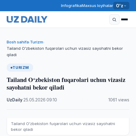
Infografika
Maxsus loyihalar
O'z
Bosh sahifa
Turizm
›
›
Tailand Oʻzbekiston fuqarolari uchun vizasiz sayohatni bekor
qiladi
TURIZM
Tailand Oʻzbekiston fuqarolari uchun vizasiz
sayohatni bekor qiladi
UzDaily
·
25.05.2026
·
09:10
·
1061 views
Tailand Oʻzbekiston fuqarolari uchun vizasiz sayohatni
bekor qiladi