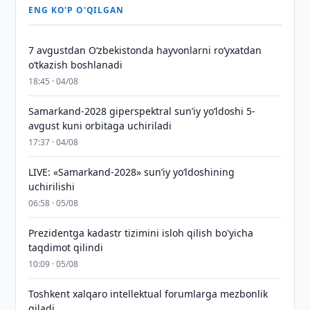
ENG KO'P O'QILGAN
7 avgustdan O‘zbekistonda hayvonlarni ro‘yxatdan
o‘tkazish boshlanadi
18:45 · 04/08
Samarkand-2028 giperspektral sun’iy yo‘ldoshi 5-
avgust kuni orbitaga uchiriladi
17:37 · 04/08
LIVE: «Samarkand-2028» sun’iy yo‘ldoshining
uchirilishi
06:58 · 05/08
Prezidentga kadastr tizimini isloh qilish bo'yicha
taqdimot qilindi
10:09 · 05/08
Toshkent xalqaro intellektual forumlarga mezbonlik
qiladi