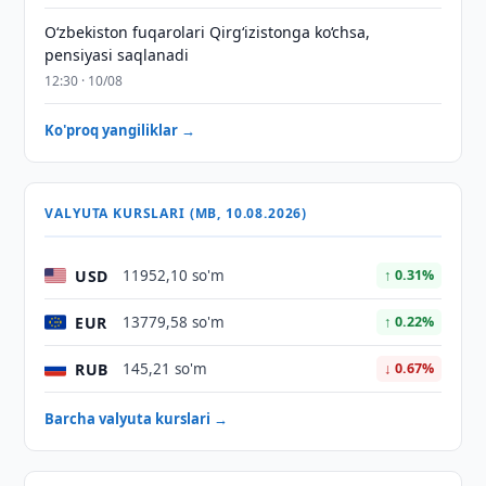
O‘zbekiston fuqarolari Qirg‘izistonga ko‘chsa,
pensiyasi saqlanadi
12:30 · 10/08
Ko'proq yangiliklar →
VALYUTA KURSLARI (MB, 10.08.2026)
USD
11952,10 so'm
↑ 0.31%
EUR
13779,58 so'm
↑ 0.22%
RUB
145,21 so'm
↓ 0.67%
Barcha valyuta kurslari →