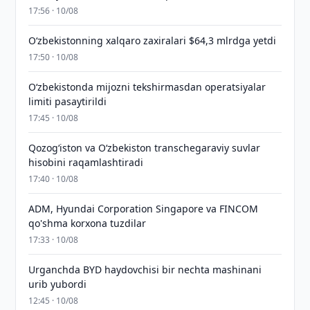
17:56 · 10/08
O‘zbekistonning xalqaro zaxiralari $64,3 mlrdga yetdi
17:50 · 10/08
O‘zbekistonda mijozni tekshirmasdan operatsiyalar
limiti pasaytirildi
17:45 · 10/08
Qozog‘iston va O‘zbekiston transchegaraviy suvlar
hisobini raqamlashtiradi
17:40 · 10/08
ADM, Hyundai Corporation Singapore va FINCOM
qo'shma korxona tuzdilar
17:33 · 10/08
Urganchda BYD haydovchisi bir nechta mashinani
urib yubordi
12:45 · 10/08