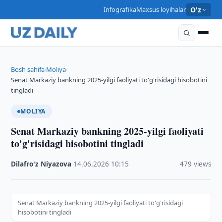
Infografika
Maxsus loyihalar
O'z
Bosh sahifa
Moliya
›
›
Senat Markaziy bankning 2025-yilgi faoliyati to'g'risidagi hisobotini
tingladi
MOLIYA
Senat Markaziy bankning 2025-yilgi faoliyati
to'g'risidagi hisobotini tingladi
Dilafro'z Niyazova
·
14.06.2026
·
10:15
·
479 views
Senat Markaziy bankning 2025-yilgi faoliyati to'g'risidagi
hisobotini tingladi