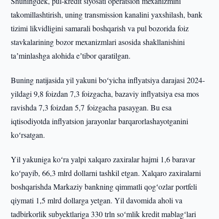
Shuningdek, pul-kredit siyosati operatsion mexanizmini
takomillashtirish, uning transmission kanalini yaxshilash, bank
tizimi likvidligini samarali boshqarish va pul bozorida foiz
stavkalarining bozor mexanizmlari asosida shakllanishini
taʼminlashga alohida eʼtibor qaratilgan.
Buning natijasida yil yakuni boʻyicha inflyatsiya darajasi 2024-
yildagi 9,8 foizdan 7,3 foizgacha, bazaviy inflyatsiya esa mos
ravishda 7,3 foizdan 5,7 foizgacha pasaygan. Bu esa
iqtisodiyotda inflyatsion jarayonlar barqarorlashayotganini
koʻrsatgan.
Yil yakuniga koʻra yalpi xalqaro zaxiralar hajmi 1,6 baravar
koʻpayib, 66,3 mlrd dollarni tashkil etgan. Xalqaro zaxiralarni
boshqarishda Markaziy bankning qimmatli qogʻozlar portfeli
qiymati 1,5 mlrd dollarga yetgan. Yil davomida aholi va
tadbirkorlik subyektlariga 330 trln soʻmlik kredit mablagʻlari