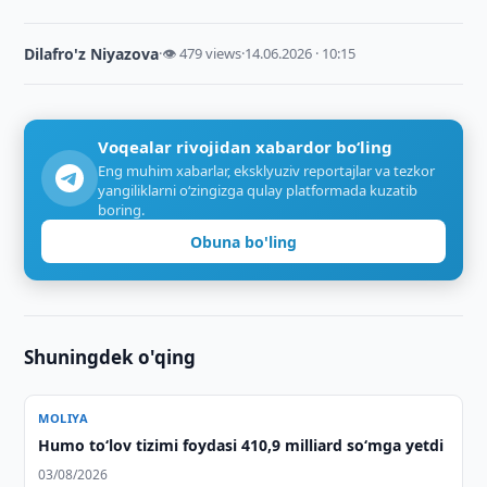
Dilafro'z Niyazova
·
👁 479 views
·
14.06.2026 · 10:15
Voqealar rivojidan xabardor bo‘ling
Eng muhim xabarlar, eksklyuziv reportajlar va tezkor
yangiliklarni o‘zingizga qulay platformada kuzatib
boring.
Obuna bo'ling
Shuningdek o'qing
MOLIYA
Humo to‘lov tizimi foydasi 410,9 milliard so‘mga yetdi
03/08/2026