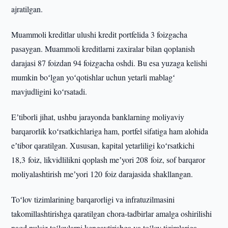
ajratilgan.
Muammoli kreditlar ulushi kredit portfelida 3 foizgacha
pasaygan. Muammoli kreditlarni zaxiralar bilan qoplanish
darajasi 87 foizdan 94 foizgacha oshdi. Bu esa yuzaga kelishi
mumkin boʻlgan yoʻqotishlar uchun yetarli mablagʻ
mavjudligini koʻrsatadi.
Eʼtiborli jihat, ushbu jarayonda banklarning moliyaviy
barqarorlik koʻrsatkichlariga ham, portfel sifatiga ham alohida
eʼtibor qaratilgan. Xususan, kapital yetarliligi koʻrsatkichi
18,3 foiz, likvidlilikni qoplash meʼyori 208 foiz, sof barqaror
moliyalashtirish meʼyori 120 foiz darajasida shakllangan.
Toʻlov tizimlarining barqarorligi va infratuzilmasini
takomillashtirishga qaratilgan chora-tadbirlar amalga oshirilishi
naqd pulsiz toʻlovlarni kengaytirishga va toʻlov tizimlariga