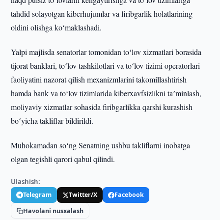
tahdid solayotgan kiberhujumlar va firibgarlik holatlarining
oldini olishga koʻmaklashadi.
Yalpi majlisda senatorlar tomonidan toʻlov xizmatlari borasida
tijorat banklari, toʻlov tashkilotlari va toʻlov tizimi operatorlari
faoliyatini nazorat qilish mexanizmlarini takomillashtirish
hamda bank va toʻlov tizimlarida kiberxavfsizlikni taʼminlash,
moliyaviy xizmatlar sohasida firibgarlikka qarshi kurashish
boʻyicha takliflar bildirildi.
Muhokamadan soʻng Senatning ushbu takliflarni inobatga
olgan tegishli qarori qabul qilindi.
Ulashish:
Telegram
Twitter/X
Facebook
Havolani nusxalash