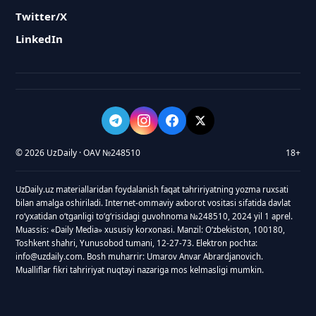
Twitter/X
LinkedIn
© 2026 UzDaily · OAV №248510
18+
UzDaily.uz materiallaridan foydalanish faqat tahririyatning yozma ruxsati
bilan amalga oshiriladi. Internet-ommaviy axborot vositasi sifatida davlat
roʻyxatidan oʻtganligi toʻgʻrisidagi guvohnoma №248510, 2024 yil 1 aprel.
Muassis: «Daily Media» xususiy korxonasi. Manzil: Oʻzbekiston, 100180,
Toshkent shahri, Yunusobod tumani, 12-27-73. Elektron pochta:
info@uzdaily.com. Bosh muharrir: Umarov Anvar Abrardjanovich.
Mualliflar fikri tahririyat nuqtayi nazariga mos kelmasligi mumkin.