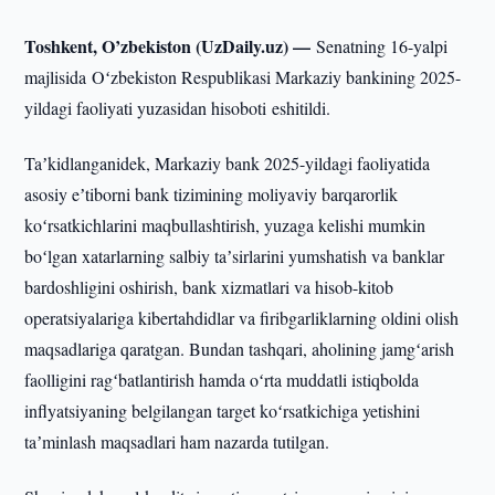
Toshkent, O’zbekiston (UzDaily.uz) —
Senatning 16-yalpi
majlisida Oʻzbekiston Respublikasi Markaziy bankining 2025-
yildagi faoliyati yuzasidan hisoboti eshitildi.
Taʼkidlanganidek, Markaziy bank 2025-yildagi faoliyatida
asosiy eʼtiborni bank tizimining moliyaviy barqarorlik
koʻrsatkichlarini maqbullashtirish, yuzaga kelishi mumkin
boʻlgan xatarlarning salbiy taʼsirlarini yumshatish va banklar
bardoshligini oshirish, bank xizmatlari va hisob-kitob
operatsiyalariga kibertahdidlar va firibgarliklarning oldini olish
maqsadlariga qaratgan. Bundan tashqari, aholining jamgʻarish
faolligini ragʻbatlantirish hamda oʻrta muddatli istiqbolda
inflyatsiyaning belgilangan target koʻrsatkichiga yetishini
taʼminlash maqsadlari ham nazarda tutilgan.