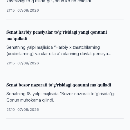
xavfsizligi toʻgʻrisida”gi Qonun koʻrib chiqildi.
21:15 · 07/08/2026
Senat harbiy pensiyalar to'g'risidagi yangi qonunni
ma'qulladi
Senatning yalpi majlisida “Harbiy xizmatchilarning
(xodimlarning) va ular oila aʼzolarining davlat pensiya
taʼminoti toʻgʻrisida”gi Qonun muhokama qilindi.
21:15 · 07/08/2026
Senat bozor nazorati to'g'risidagi qonunni ma'qulladi
Senatning 18-yalpi majlisida “Bozor nazorati toʻgʻrisida”gi
Qonun muhokama qilindi.
21:10 · 07/08/2026