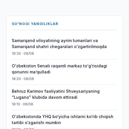
SO'NGGI YANGILIKLAR
Samarqand viloyatining ayrim tumanlari va
Samarqand shahri chegaralari oʻzgartirilmoqda
18:30 · 08/08
Oʻzbekiston Senati raqamli markaz toʻgʻrisidagi
qonunni maʼqulladi
18:20 · 08/08
Behruz Karimov faoliyatini Shveysariyaning
“Lugano” klubida davom ettiradi
18:10 · 08/08
O‘zbekistonda YHQ bo‘yicha ishlarni ko‘rib chiqish
tartibi o‘zgarishi mumkin