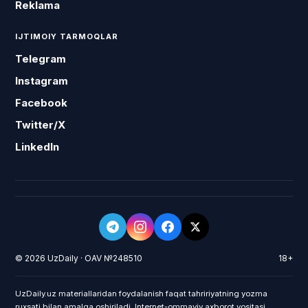
Reklama
IJTIMOIY TARMOQLAR
Telegram
Instagram
Facebook
Twitter/X
LinkedIn
© 2026 UzDaily · OAV №248510
18+
UzDaily.uz materiallaridan foydalanish faqat tahririyatning yozma
ruxsati bilan amalga oshiriladi. Internet-ommaviy axborot vositasi