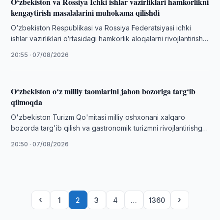
Oʻzbekiston va Rossiya Ichki ishlar vazirliklari hamkorlikni
kengaytirish masalalarini muhokama qilishdi
O‘zbekiston Respublikasi va Rossiya Federatsiyasi ichki
ishlar vazirliklari o‘rtasidagi hamkorlik aloqalarni rivojlantirish
maqsadida Moskva shahrida tashkil etilgan tadbirda
20:55 · 07/08/2026
O‘zbekiston Respublikasi …
Oʻzbekiston oʻz milliy taomlarini jahon bozoriga targʻib
qilmoqda
O'zbekiston Turizm Qo'mitasi milliy oshxonani xalqaro
bozorda targ'ib qilish va gastronomik turizmni rivojlantirishga
qaratilgan "Gastro Marketplace" va "Tourist Friendly
20:50 · 07/08/2026
Restaurants" …
‹
›
1
2
3
4
…
1360