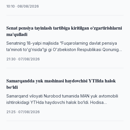
tutuvchi dastur taklif etildi.
10:10 · 08/08/2026
Senat pensiya tayinlash tartibiga kiritilgan o'zgartirishlarni
ma'qulladi
Senatning 18-yalpi majlisida “Fuqarolarning davlat pensiya
taʼminoti toʻgʻrisida”gi gi Oʻzbekiston Respublikasi Qonuniga
pensiya tayinlash tartibini yanada takomillashtirishga
21:30 · 07/08/2026
qaratilgan oʻzgartirishlar va …
Samarqandda yuk mashinasi haydovchisi YTHda halok
bo‘ldi
Samarqand viloyati Nurobod tumanida MAN yuk avtomobili
ishtirokidagi YTHda haydovchi halok bo‘ldi. Hodisa
yuzasidan jinoyat ishi qo‘zg‘atildi.
21:25 · 07/08/2026