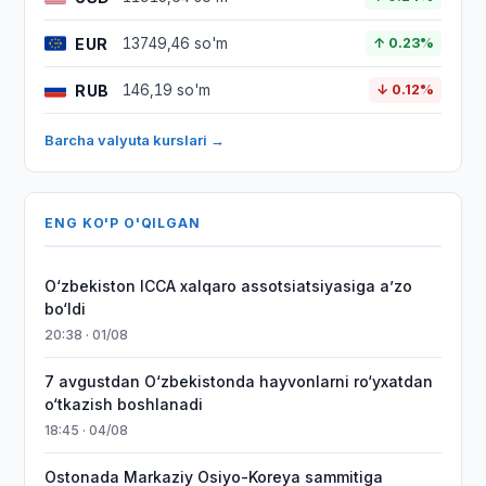
EUR
13749,46 so'm
↑ 0.23%
RUB
146,19 so'm
↓ 0.12%
Barcha valyuta kurslari →
ENG KO'P O'QILGAN
O‘zbekiston ICCA xalqaro assotsiatsiyasiga aʼzo
bo‘ldi
20:38 · 01/08
7 avgustdan O‘zbekistonda hayvonlarni ro‘yxatdan
o‘tkazish boshlanadi
18:45 · 04/08
Ostonada Markaziy Osiyo-Koreya sammitiga