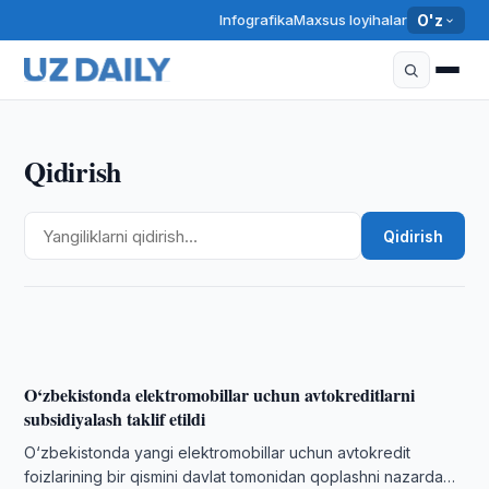
Infografika
Maxsus loyihalar
O'z
Qidirish
MADANIYAT
Aktyor, rejissyor va pedagog Abdumannon
Qidirish
Ubaydullayev vafot etdi
10:20 · 08/08/2026
O‘zbekistonda elektromobillar uchun avtokreditlarni
subsidiyalash taklif etildi
O‘zbekistonda yangi elektromobillar uchun avtokredit
foizlarining bir qismini davlat tomonidan qoplashni nazarda