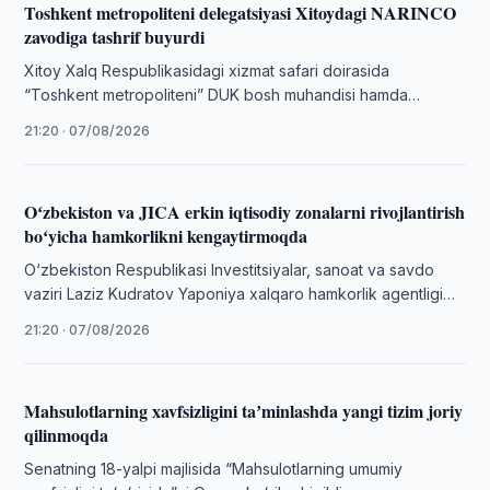
Toshkent metropoliteni delegatsiyasi Xitoydagi NARINCO
zavodiga tashrif buyurdi
Xitoy Xalq Respublikasidagi xizmat safari doirasida
“Toshkent metropoliteni” DUK bosh muhandisi hamda
delegatsiyaning navbatdagi manzili Ichki Mo‘g‘uliston
21:20 · 07/08/2026
avtonom rayonining Baotou …
Oʻzbekiston va JICA erkin iqtisodiy zonalarni rivojlantirish
boʻyicha hamkorlikni kengaytirmoqda
O‘zbekiston Respublikasi Investitsiyalar, sanoat va savdo
vaziri Laziz Kudratov Yaponiya xalqaro hamkorlik agentligi
(JICA)ning O‘zbekistondagi vakolatxonasi rahbari Sakai
21:20 · 07/08/2026
Mamoru boshchiligidagi …
Mahsulotlarning xavfsizligini taʼminlashda yangi tizim joriy
qilinmoqda
Senatning 18-yalpi majlisida “Mahsulotlarning umumiy