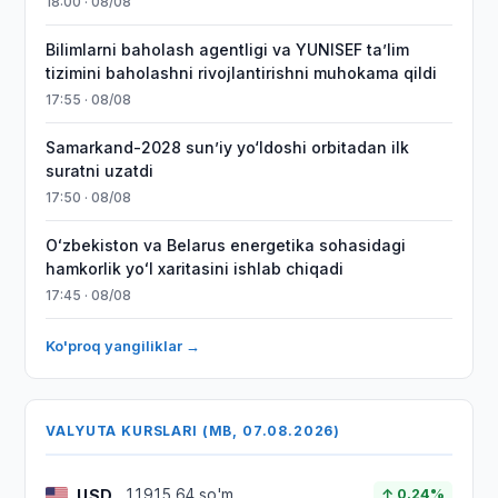
18:00 · 08/08
Bilimlarni baholash agentligi va YUNISEF taʼlim
tizimini baholashni rivojlantirishni muhokama qildi
17:55 · 08/08
Samarkand-2028 sunʼiy yo‘ldoshi orbitadan ilk
suratni uzatdi
17:50 · 08/08
Oʻzbekiston va Belarus energetika sohasidagi
hamkorlik yoʻl xaritasini ishlab chiqadi
17:45 · 08/08
Ko'proq yangiliklar →
VALYUTA KURSLARI (MB, 07.08.2026)
USD
11915,64 so'm
↑ 0.24%