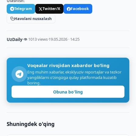
Ulashish:
Telegram
Twitter/X
Facebook
Havolani nusxalash
UzDaily
·
👁 1013 views
·
19.05.2026 · 14:25
Voqealar rivojidan xabardor bo‘ling
Eng muhim xabarlar, eksklyuziv reportajlar va tezkor
yangiliklarni o‘zingizga qulay platformada kuzatib
boring.
Obuna bo'ling
Shuningdek o'qing