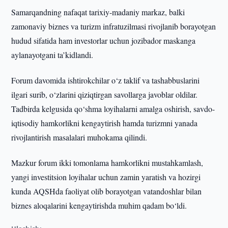
Samarqandning nafaqat tarixiy-madaniy markaz, balki
zamonaviy biznes va turizm infratuzilmasi rivojlanib borayotgan
hudud sifatida ham investorlar uchun jozibador maskanga
aylanayotgani ta’kidlandi.
Forum davomida ishtirokchilar o‘z taklif va tashabbuslarini
ilgari surib, o‘zlarini qiziqtirgan savollarga javoblar oldilar.
Tadbirda kelgusida qo‘shma loyihalarni amalga oshirish, savdo-
iqtisodiy hamkorlikni kengaytirish hamda turizmni yanada
rivojlantirish masalalari muhokama qilindi.
Mazkur forum ikki tomonlama hamkorlikni mustahkamlash,
yangi investitsion loyihalar uchun zamin yaratish va hozirgi
kunda AQSHda faoliyat olib borayotgan vatandoshlar bilan
biznes aloqalarini kengaytirishda muhim qadam bo‘ldi.