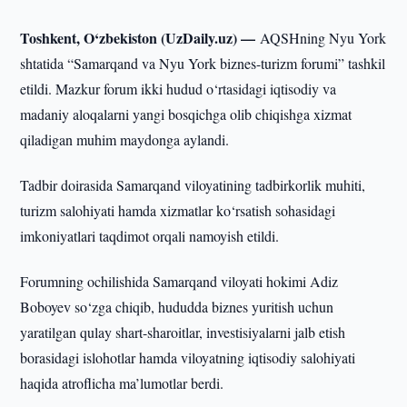
Toshkent, O‘zbekiston (UzDaily.uz) —
AQSHning Nyu York
shtatida “Samarqand va Nyu York biznes-turizm forumi” tashkil
etildi. Mazkur forum ikki hudud o‘rtasidagi iqtisodiy va
madaniy aloqalarni yangi bosqichga olib chiqishga xizmat
qiladigan muhim maydonga aylandi.
Tadbir doirasida Samarqand viloyatining tadbirkorlik muhiti,
turizm salohiyati hamda xizmatlar ko‘rsatish sohasidagi
imkoniyatlari taqdimot orqali namoyish etildi.
Forumning ochilishida Samarqand viloyati hokimi Adiz
Boboyev so‘zga chiqib, hududda biznes yuritish uchun
yaratilgan qulay shart-sharoitlar, investisiyalarni jalb etish
borasidagi islohotlar hamda viloyatning iqtisodiy salohiyati
haqida atroflicha ma’lumotlar berdi.