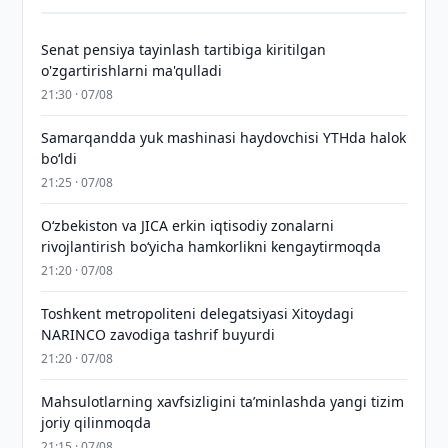
Senat pensiya tayinlash tartibiga kiritilgan
o'zgartirishlarni ma'qulladi
21:30 · 07/08
Samarqandda yuk mashinasi haydovchisi YTHda halok
bo‘ldi
21:25 · 07/08
Oʻzbekiston va JICA erkin iqtisodiy zonalarni
rivojlantirish boʻyicha hamkorlikni kengaytirmoqda
21:20 · 07/08
Toshkent metropoliteni delegatsiyasi Xitoydagi
NARINCO zavodiga tashrif buyurdi
21:20 · 07/08
Mahsulotlarning xavfsizligini taʼminlashda yangi tizim
joriy qilinmoqda
21:15 · 07/08