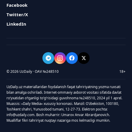
Facebook
Twitter/X
LinkedIn
© 2026 UzDaily · OAV №248510
18+
UzDaily.uz materiallaridan foydalanish faqat tahririyatning yozma ruxsati
bilan amalga oshiriladi. Internet-ommaviy axborot vositasi sifatida davlat
roʻyxatidan oʻtganligi toʻgʻrisidagi guvohnoma №248510, 2024 yil 1 aprel.
Muassis: «Daily Media» xususiy korxonasi. Manzil: Oʻzbekiston, 100180,
Toshkent shahri, Yunusobod tumani, 12-27-73. Elektron pochta:
info@uzdaily.com. Bosh muharrir: Umarov Anvar Abrardjanovich.
Mualliflar fikri tahririyat nuqtayi nazariga mos kelmasligi mumkin.