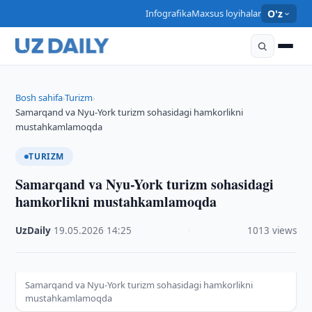
Infografika
Maxsus loyihalar
O'z
Bosh sahifa
Turizm
›
›
Samarqand va Nyu-York turizm sohasidagi hamkorlikni
mustahkamlamoqda
TURIZM
Samarqand va Nyu-York turizm sohasidagi
hamkorlikni mustahkamlamoqda
UzDaily
·
19.05.2026
·
14:25
·
1013 views
Samarqand va Nyu-York turizm sohasidagi hamkorlikni
mustahkamlamoqda