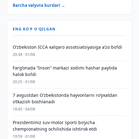
Barcha valyuta kurslari →
ENG KO'P O'QILGAN
O‘zbekiston ICCA xalqaro assotsiatsiyasiga aʼzo bo‘ldi
20:38 · 01/08
Farg‘onada “Inson” markazi xodimi hashar paytida
halok bo‘ldi
20:25 · 01/08
7 avgustdan O‘zbekistonda hayvonlarni ro‘yxatdan
o‘tkazish boshlanadi
18:45 · 04/08
Prezidentimiz suv-motor sporti bo‘yicha
chempionatning ochilishida ishtirok etdi
19:59 · 01/08