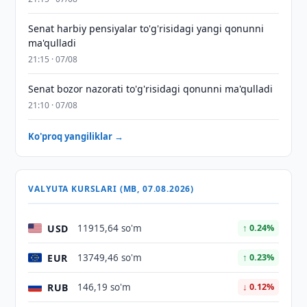
Senat harbiy pensiyalar to'g'risidagi yangi qonunni
ma'qulladi
21:15 · 07/08
Senat bozor nazorati to'g'risidagi qonunni ma'qulladi
21:10 · 07/08
Ko'proq yangiliklar →
VALYUTA KURSLARI (MB, 07.08.2026)
USD
11915,64 so'm
↑ 0.24%
EUR
13749,46 so'm
↑ 0.23%
RUB
146,19 so'm
↓ 0.12%