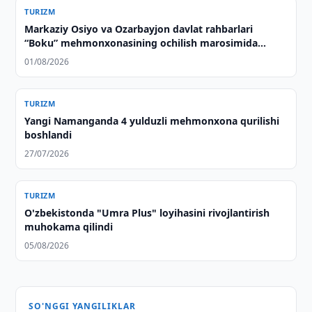
TURIZM
Markaziy Osiyo va Ozarbayjon davlat rahbarlari
“Boku” mehmonxonasining ochilish marosimida
ishtirok etdilar
01/08/2026
TURIZM
Yangi Namanganda 4 yulduzli mehmonxona qurilishi
boshlandi
27/07/2026
TURIZM
O'zbekistonda "Umra Plus" loyihasini rivojlantirish
muhokama qilindi
05/08/2026
SO'NGGI YANGILIKLAR