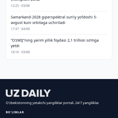
12:25 · 03/08
Samarkand-2028 giperspektral sun’iy yo‘ldoshi 5-
avgust kuni orbitaga uchiriladi
17:37 · 04/08
“O‘zMIJ”ning yarim yillik foydasi 2,1 trillion so‘mga
yetdi
18:10 · 03/08
O'zbekistonning yetakchi yangiliklar portali. 24/7 yangiliklar.
BO'LIMLAR