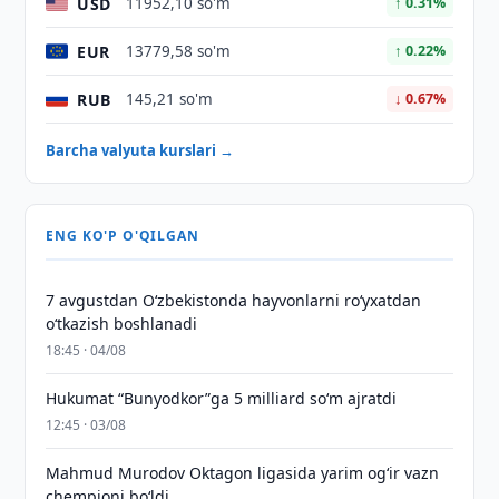
USD
11952,10 so'm
↑ 0.31%
EUR
13779,58 so'm
↑ 0.22%
RUB
145,21 so'm
↓ 0.67%
Barcha valyuta kurslari →
ENG KO'P O'QILGAN
7 avgustdan O‘zbekistonda hayvonlarni ro‘yxatdan
o‘tkazish boshlanadi
18:45 · 04/08
Hukumat “Bunyodkor”ga 5 milliard so‘m ajratdi
12:45 · 03/08
Mahmud Murodov Oktagon ligasida yarim og‘ir vazn
chempioni bo‘ldi