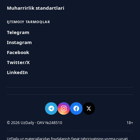
Muharrirlik standartlari
IJTIMOIY TARMOQLAR
Telegram
Instagram
Facebook
Twitter/X
LinkedIn
© 2026 UzDaily · OAV №248510
18+
UzDaily.uz materiallaridan foydalanish faqat tahririyatning yozma ruxsati