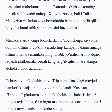
masalalari muhokama qilindi. Tomonlar O‘zbekistonning
turistik salohiyatini nafaqat Xitoy bozorida, balki Tailand,
Malayziya va Indoneziya bozorlarida ham faol targ‘ib qilish
bo‘yicha hamkorlik shartnomasini imzoladilar.
Muzokaralarda yangi bozorlardan O‘zbekistonga sayyohlar
oqimini oshirish, qo‘shma marketing kampaniyalarini amalga
oshirish hamda mamlakatning turistik yo‘nalishlarini xalqaro
raqamli platformalar orqali keng targ‘ib qilish masalalariga
alohida e’tibor qaratildi.
Uchrashuvda O‘zbekiston va Trip.com o‘rtasidagi mavjud
hamkorlik natijalari ham yuqori baholandi. Xususan,
“Trip.com” platformasi orqali O‘zbekiston shaharlariga 48
mingta aviachipta, 63 mingta mehmonxona xonalari hamda 5
mingta tayyor turistik paketlar sotilgan.