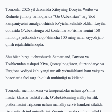
Tomonlar 2026 yil davomida Xitoyning Douyin, Weibo va
Rednote ijtimoiy tarmoqlarida “Go Uzbekistan” targ‘ibot
kampaniyasini amalga oshirish bo‘yicha kelishib oldilar. Loyiha
doirasida O‘zbekistonga oid kontentlar ko‘rishlar sonini 150
millionga yetkazish va qo‘shimcha 100 ming nafar sayyoh jalb
qilish rejalashtirilmoqda.
Shu bilan birga, uchrashuvda Samarqand, Buxoro va
Toshkentdan tashqari Xiva, Qoraqalpog‘iston, Surxondaryo va
Farg‘ona vodiysi kabi yangi turistik yo‘nalishlarni ham xalqaro
bozorlarda faol targ‘ib qilish muhimligi ta’kidlandi.
Tomonlar mehmonxona va turoperatorlar uchun qo‘shma
master-klasslar tashkil etish, O‘zbekistonning milliy turistik
platformasini Trip.com uchun mahalliy servis hamkori sifatida
rivojlantirish imkoniyatlarini o‘rganish hamda sun’iy intellekt