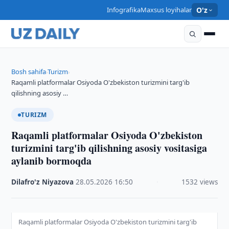
Infografika
Maxsus loyihalar
O'z
Bosh sahifa
Turizm
›
›
Raqamli platformalar Osiyoda O'zbekiston turizmini targ'ib
qilishning asosiy …
TURIZM
Raqamli platformalar Osiyoda O'zbekiston
turizmini targ'ib qilishning asosiy vositasiga
aylanib bormoqda
Dilafro'z Niyazova
·
28.05.2026
·
16:50
·
1532 views
Raqamli platformalar Osiyoda O'zbekiston turizmini targ'ib