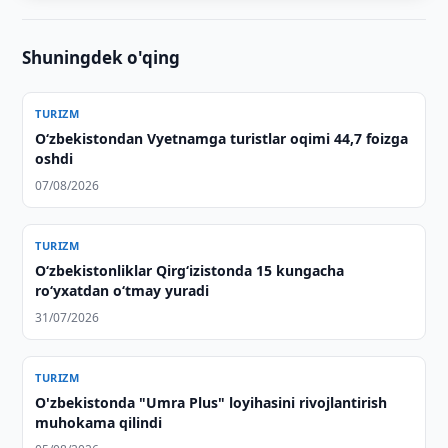
Shuningdek o'qing
TURIZM
O‘zbekistondan Vyetnamga turistlar oqimi 44,7 foizga
oshdi
07/08/2026
TURIZM
O‘zbekistonliklar Qirg‘izistonda 15 kungacha
ro‘yxatdan o‘tmay yuradi
31/07/2026
TURIZM
O'zbekistonda "Umra Plus" loyihasini rivojlantirish
muhokama qilindi