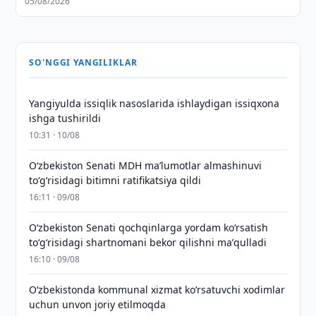
05/08/2026
SO'NGGI YANGILIKLAR
Yangiyulda issiqlik nasoslarida ishlaydigan issiqxona
ishga tushirildi
10:31 · 10/08
Oʻzbekiston Senati MDH maʼlumotlar almashinuvi
toʻgʻrisidagi bitimni ratifikatsiya qildi
16:11 · 09/08
Oʻzbekiston Senati qochqinlarga yordam koʻrsatish
toʻgʻrisidagi shartnomani bekor qilishni maʼqulladi
16:10 · 09/08
Oʻzbekistonda kommunal xizmat koʻrsatuvchi xodimlar
uchun unvon joriy etilmoqda