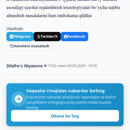
asosidagi sayohat rejalashtirish texnologiyalari bo‘yicha tajriba
almashish masalalarini ham muhokama qildilar.
Ulashish:
Telegram
Twitter/X
Facebook
Havolani nusxalash
Dilafro'z Niyazova
·
👁 1532 views
·
28.05.2026 · 16:50
Voqealar rivojidan xabardor bo‘ling
Eng muhim xabarlar, eksklyuziv reportajlar va tezkor
yangiliklarni o‘zingizga qulay platformada kuzatib
boring.
Obuna bo'ling