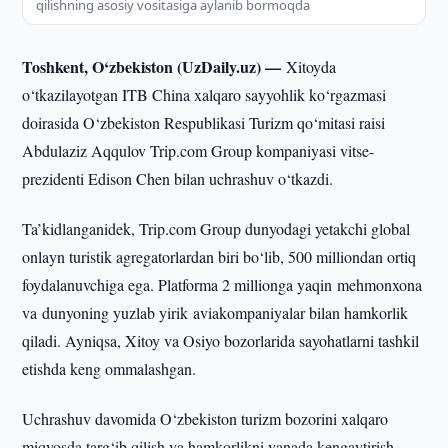
qilishning asosiy vositasiga aylanib bormoqda
Toshkent, O‘zbekiston (UzDaily.uz) —
Xitoyda
o‘tkazilayotgan ITB China xalqaro sayyohlik ko‘rgazmasi
doirasida O‘zbekiston Respublikasi Turizm qo‘mitasi raisi
Abdulaziz Aqqulov Trip.com Group kompaniyasi vitse-
prezidenti Edison Chen bilan uchrashuv o‘tkazdi.
Ta’kidlanganidek, Trip.com Group dunyodagi yetakchi global
onlayn turistik agregatorlardan biri bo‘lib, 500 milliondan ortiq
foydalanuvchiga ega. Platforma 2 millionga yaqin mehmonxona
va dunyoning yuzlab yirik aviakompaniyalar bilan hamkorlik
qiladi. Ayniqsa, Xitoy va Osiyo bozorlarida sayohatlarni tashkil
etishda keng ommalashgan.
Uchrashuv davomida O‘zbekiston turizm bozorini xalqaro
miqyosda targ‘ib qilish va hamkorlikni yanada kengaytirish