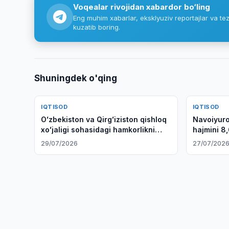
Voqealar rivojidan xabardor bo‘ling
Eng muhim xabarlar, eksklyuziv reportajlar va tez
kuzatib boring.
Shuningdek o'qing
IQTISOD
IQTISOD
Oʻzbekiston va Qirgʻiziston qishloq
Navoiyuro
xoʻjaligi sohasidagi hamkorlikni
hajmini 8,
kengaytirmoqda
29/07/2026
27/07/202