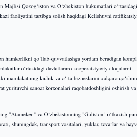
n Majlisi Qozog‘iston va O‘zbekiston hukumatlari o‘rtasidag
zi faoliyatini tartibga solish haqidagi Kelishuvni ratifikatsiy
tsion hamkorlikni qo‘llab-quvvatlashga yordam beradigan komp
mlakatlar o‘rtasidagi davlatlararo kooperatsiyaviy aloqalarni
 ikki mamlakatning kichik va o‘rta bizneslarini xalqaro qo‘shi
at yurituvchi sanoat korxonalari raqobatdoshligini oshirish va
ing "Atameken" va O‘zbekistonning "Guliston" o‘tkazish pun
rati, shuningdek, transport vositalari, yuklar, tovarlar va hayv