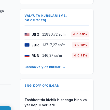
iga
VALYUTA KURSLARI (MB,
06.08.2026)
USD
11886,72 so'm
↓ 0.46%
EUR
13717,27 so'm
↓ 0.19%
RUB
146,37 so'm
↓ 0.71%
Barcha valyuta kurslari →
ENG KO'P O'QILGAN
Toshkentda kichik biznesga bino va
yer bepul beriladi