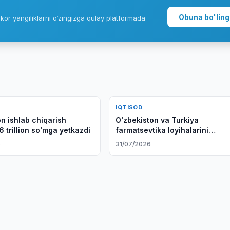
Obuna bo'ling
kor yangiliklarni o‘zingizga qulay platformada
IQTISOD
n ishlab chiqarish
Oʻzbekiston va Turkiya
6 trillion soʻmga yetkazdi
farmatsevtika loyihalarini
muhokama qilishdi
6
31/07/2026