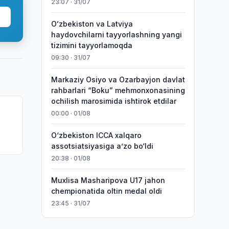
23:07 · 31/07
Oʻzbekiston va Latviya
haydovchilarni tayyorlashning yangi
tizimini tayyorlamoqda
09:30 · 31/07
Markaziy Osiyo va Ozarbayjon davlat
rahbarlari “Boku” mehmonxonasining
ochilish marosimida ishtirok etdilar
00:00 · 01/08
O‘zbekiston ICCA xalqaro
assotsiatsiyasiga aʼzo bo‘ldi
20:38 · 01/08
Muxlisa Masharipova U17 jahon
chempionatida oltin medal oldi
23:45 · 31/07