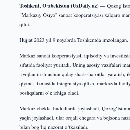
Toshkent, O‘zbekiston (UzDaily.uz) —
Qozog‘isto
"Markaziy Osiyo" sanoat kooperatsiyasi xalqaro marka
qildi.
Hujjat 2023 yil 9 noyabrda Toshkentda imzolangan.
Markaz sanoat kooperatsiyasi, iqtisodiy va investi
sifatida faoliyat yuritadi. Uning asosiy vazifalari ma
rivojlantirish uchun qulay shart-sharoitlar yaratish,
qiymat tizmasida integratsiya qilish, markazda faoliy
boshqalarni o‘z ichiga oladi.
Markaz chekka hududlarda joylashadi, Qozog‘istonn
yaqin joylashadi, ular orqali chegara va bojxona nazo
bilan bog‘liq nazorat o‘tkaziladi.