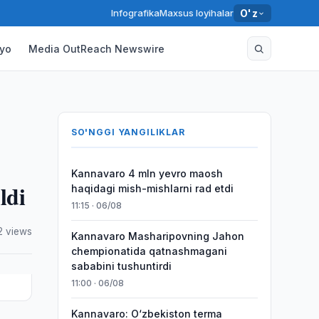
Infografika
Maxsus loyihalar
O'z
yo
Media OutReach Newswire
SO'NGGI YANGILIKLAR
Kannavaro 4 mln yevro maosh
ldi
haqidagi mish-mishlarni rad etdi
11:15 · 06/08
2 views
Kannavaro Masharipovning Jahon
chempionatida qatnashmagani
sababini tushuntirdi
11:00 · 06/08
Kannavaro: O‘zbekiston terma