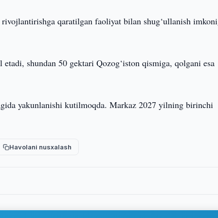
ivojlantirishga qaratilgan faoliyat bilan shug‘ullanish imkon
etadi, shundan 50 gektari Qozog‘iston qismiga, qolgani esa
ragida yakunlanishi kutilmoqda. Markaz 2027 yilning birinchi
Havolani nusxalash