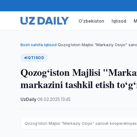
O‘zbekiston
Iqtisod
M
Bosh sahifa
Iqtisod
Qozog‘iston Majlisi "Markaziy Osiyo" sano
›
›
IQTISOD
Qozog‘iston Majlisi "Markaz
markazini tashkil etish to‘g‘
UzDaily
·
06.02.2025
·
13:45
Qozog‘iston Majlisi "Markaziy Osiyo" sanoat kooperatsiyasi ma