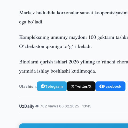
Markaz hududida korxonalar sanoat kooperatsiyasini r
ega bo‘ladi.
Kompleksning umumiy maydoni 100 gektarni tashkil 
O‘zbekiston qismiga to‘g‘ri keladi.
Binolarni qurish ishlari 2026 yilning to‘rtinchi cho
yarmida ishlay boshlashi kutilmoqda.
Ulashish:
Telegram
Twitter/X
Facebook
UzDaily
·
👁 702 views
·
06.02.2025 · 13:45