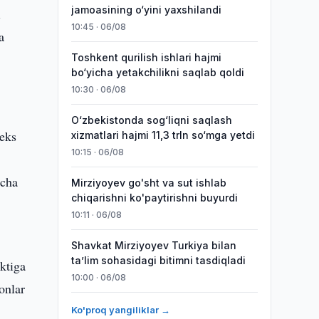
jamoasining o‘yini yaxshilandi
i
10:45 · 06/08
a
Toshkent qurilish ishlari hajmi
bo‘yicha yetakchilikni saqlab qoldi
10:30 · 06/08
O‘zbekistonda sog‘liqni saqlash
leks
xizmatlari hajmi 11,3 trln so‘mga yetdi
10:15 · 06/08
mcha
Mirziyoyev go'sht va sut ishlab
chiqarishni ko'paytirishni buyurdi
10:11 · 06/08
Shavkat Mirziyoyev Turkiya bilan
taʼlim sohasidagi bitimni tasdiqladi
ktiga
10:00 · 06/08
onlar
Ko'proq yangiliklar →