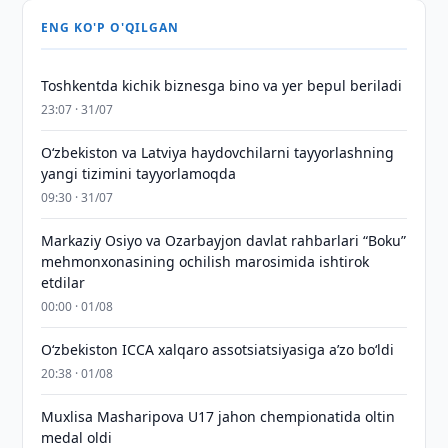
ENG KO'P O'QILGAN
Toshkentda kichik biznesga bino va yer bepul beriladi
23:07 · 31/07
Oʻzbekiston va Latviya haydovchilarni tayyorlashning
yangi tizimini tayyorlamoqda
09:30 · 31/07
Markaziy Osiyo va Ozarbayjon davlat rahbarlari “Boku”
mehmonxonasining ochilish marosimida ishtirok
etdilar
00:00 · 01/08
O‘zbekiston ICCA xalqaro assotsiatsiyasiga aʼzo bo‘ldi
20:38 · 01/08
Muxlisa Masharipova U17 jahon chempionatida oltin
medal oldi