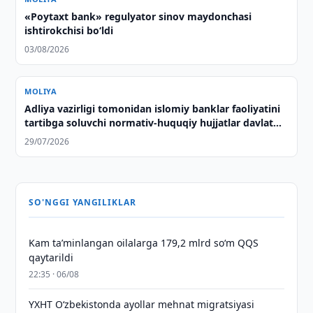
«Poytaxt bank» regulyator sinov maydonchasi
ishtirokchisi bo‘ldi
03/08/2026
MOLIYA
Adliya vazirligi tomonidan islomiy banklar faoliyatini
tartibga soluvchi normativ-huquqiy hujjatlar davlat
ro‘yxatidan o‘tkazildi
29/07/2026
SO'NGGI YANGILIKLAR
Kam taʼminlangan oilalarga 179,2 mlrd so‘m QQS
qaytarildi
22:35 · 06/08
YXHT O‘zbekistonda ayollar mehnat migratsiyasi