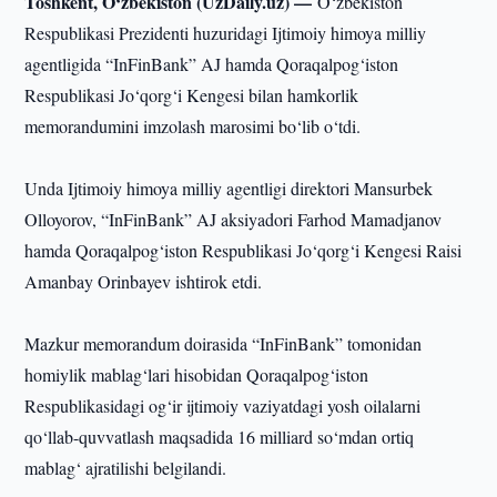
Toshkent, O‘zbekiston (UzDaily.uz) —
O‘zbekiston
Respublikasi Prezidenti huzuridagi Ijtimoiy himoya milliy
agentligida “InFinBank” AJ hamda Qoraqalpog‘iston
Respublikasi Jo‘qorg‘i Kengesi bilan hamkorlik
memorandumini imzolash marosimi bo‘lib o‘tdi.
Unda Ijtimoiy himoya milliy agentligi direktori Mansurbek
Olloyorov, “InFinBank” AJ aksiyadori Farhod Mamadjanov
hamda Qoraqalpog‘iston Respublikasi Jo‘qorg‘i Kengesi Raisi
Amanbay Orinbayev ishtirok etdi.
Mazkur memorandum doirasida “InFinBank” tomonidan
homiylik mablag‘lari hisobidan Qoraqalpog‘iston
Respublikasidagi og‘ir ijtimoiy vaziyatdagi yosh oilalarni
qo‘llab-quvvatlash maqsadida 16 milliard so‘mdan ortiq
mablag‘ ajratilishi belgilandi.