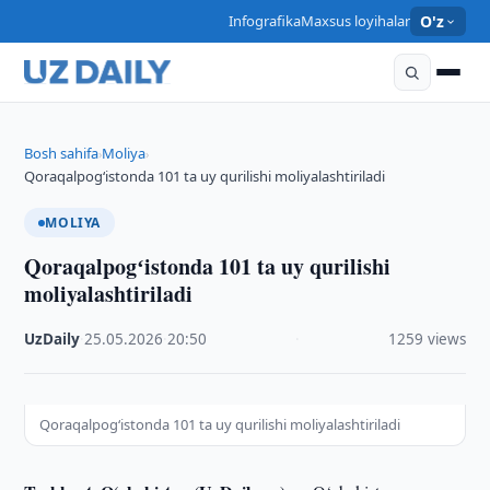
Infografika
Maxsus loyihalar
O'z
Bosh sahifa
Moliya
›
›
Qoraqalpogʻistonda 101 ta uy qurilishi moliyalashtiriladi
MOLIYA
Qoraqalpogʻistonda 101 ta uy qurilishi
moliyalashtiriladi
UzDaily
·
25.05.2026
·
20:50
·
1259 views
Qoraqalpogʻistonda 101 ta uy qurilishi moliyalashtiriladi