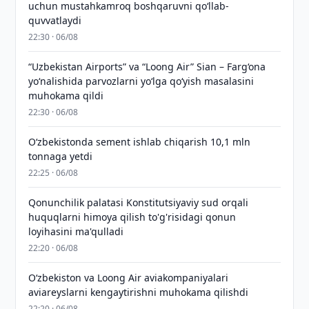
uchun mustahkamroq boshqaruvni qo‘llab-
quvvatlaydi
22:30 · 06/08
“Uzbekistan Airports” va “Loong Air” Sian – Farg‘ona
yo‘nalishida parvozlarni yo‘lga qo‘yish masalasini
muhokama qildi
22:30 · 06/08
O‘zbekistonda sement ishlab chiqarish 10,1 mln
tonnaga yetdi
22:25 · 06/08
Qonunchilik palatasi Konstitutsiyaviy sud orqali
huquqlarni himoya qilish to'g'risidagi qonun
loyihasini ma'qulladi
22:20 · 06/08
Oʻzbekiston va Loong Air aviakompaniyalari
aviareyslarni kengaytirishni muhokama qilishdi
22:20 · 06/08