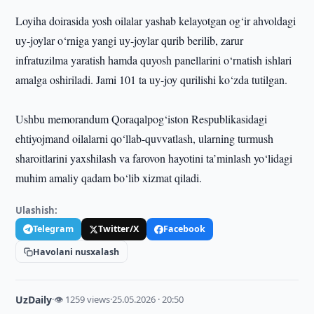
Loyiha doirasida yosh oilalar yashab kelayotgan og‘ir ahvoldagi
uy-joylar o‘rniga yangi uy-joylar qurib berilib, zarur
infratuzilma yaratish hamda quyosh panellarini o‘rnatish ishlari
amalga oshiriladi. Jami 101 ta uy-joy qurilishi ko‘zda tutilgan.
Ushbu memorandum Qoraqalpog‘iston Respublikasidagi
ehtiyojmand oilalarni qo‘llab-quvvatlash, ularning turmush
sharoitlarini yaxshilash va farovon hayotini ta’minlash yo‘lidagi
muhim amaliy qadam bo‘lib xizmat qiladi.
Ulashish:
Telegram
Twitter/X
Facebook
Havolani nusxalash
UzDaily
·
👁 1259 views
·
25.05.2026 · 20:50