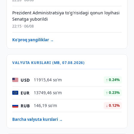
Prezident Administratsiya to'g'risidagi qonun loyihasi
Senatga yuborildi
22:15 · 06/08
Ko'proq yangiliklar →
VALYUTA KURSLARI (MB, 07.08.2026)
USD
11915,64 so'm
↑ 0.24%
EUR
13749,46 so'm
↑ 0.23%
RUB
146,19 so'm
↓ 0.12%
Barcha valyuta kurslari →