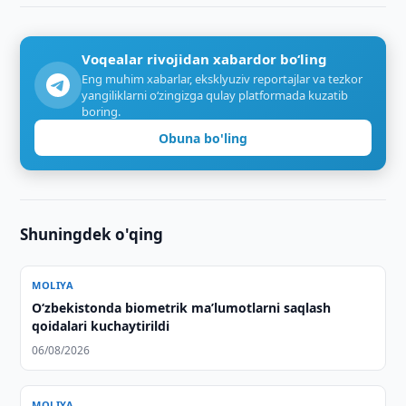
Voqealar rivojidan xabardor bo‘ling
Eng muhim xabarlar, eksklyuziv reportajlar va tezkor
yangiliklarni o‘zingizga qulay platformada kuzatib
boring.
Obuna bo'ling
Shuningdek o'qing
MOLIYA
O‘zbekistonda biometrik maʼlumotlarni saqlash
qoidalari kuchaytirildi
06/08/2026
MOLIYA