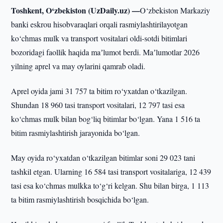
Toshkent, O‘zbekiston (UzDaily.uz) —
O‘zbekiston Markaziy
banki eskrou hisobvaraqlari orqali rasmiylashtirilayotgan
ko‘chmas mulk va transport vositalari oldi-sotdi bitimlari
bozoridagi faollik haqida maʼlumot berdi. Maʼlumotlar 2026
yilning aprel va may oylarini qamrab oladi.
Aprel oyida jami 31 757 ta bitim ro‘yxatdan o‘tkazilgan.
Shundan 18 960 tasi transport vositalari, 12 797 tasi esa
ko‘chmas mulk bilan bog‘liq bitimlar bo‘lgan. Yana 1 516 ta
bitim rasmiylashtirish jarayonida bo‘lgan.
May oyida ro‘yxatdan o‘tkazilgan bitimlar soni 29 023 tani
tashkil etgan. Ularning 16 584 tasi transport vositalariga, 12 439
tasi esa ko‘chmas mulkka to‘g‘ri kelgan. Shu bilan birga, 1 113
ta bitim rasmiylashtirish bosqichida bo‘lgan.