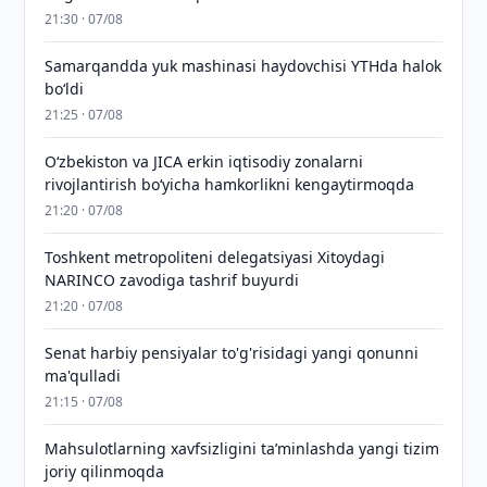
21:30 · 07/08
Samarqandda yuk mashinasi haydovchisi YTHda halok
bo‘ldi
21:25 · 07/08
Oʻzbekiston va JICA erkin iqtisodiy zonalarni
rivojlantirish boʻyicha hamkorlikni kengaytirmoqda
21:20 · 07/08
Toshkent metropoliteni delegatsiyasi Xitoydagi
NARINCO zavodiga tashrif buyurdi
21:20 · 07/08
Senat harbiy pensiyalar to'g'risidagi yangi qonunni
ma'qulladi
21:15 · 07/08
Mahsulotlarning xavfsizligini taʼminlashda yangi tizim
joriy qilinmoqda