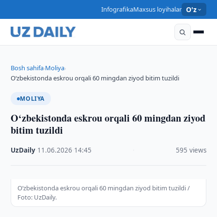
Infografika
Maxsus loyihalar
O'z
Bosh sahifa
Moliya
›
›
O‘zbekistonda eskrou orqali 60 mingdan ziyod bitim tuzildi
MOLIYA
O‘zbekistonda eskrou orqali 60 mingdan ziyod
bitim tuzildi
UzDaily
·
11.06.2026
·
14:45
·
595 views
O‘zbekistonda eskrou orqali 60 mingdan ziyod bitim tuzildi /
Foto: UzDaily.