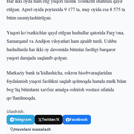
Har ikki oyda ham eng yuqori faollik Toshkent shahrida qayd
etilgan. Aprel oyida poytaxtda 9 177 ta, may oyida esa 8 575 ta
bitim rasmiylashtirilgan.
Yuqori ko‘rsatkichlar qayd etilgan hududlar qatorida Farg‘ona,
Samarqand va Andijon viloyatlari ham ajralib turdi. Ushbu
hududlarda har ikki oy davomida bitimlar faolligi barqaror
yuqori darajada saqlanib qolgan.
Markaziy bank taʼkidlashicha, eskrou hisobvaraqlaridan
foydalanish yuqori faollikni saqlab qolmoqda hamda mulk bilan
bog‘liq bitimlarni xavfsiz amalga oshirish vositasi sifatida
qo‘llanilmoqda.
Ulashish:
Telegram
Twitter/X
Facebook
Havolani nusxalash