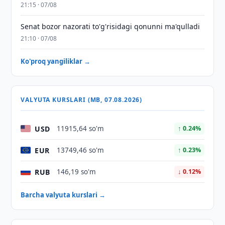
21:15 · 07/08
Senat bozor nazorati to'g'risidagi qonunni ma'qulladi
21:10 · 07/08
Ko'proq yangiliklar →
VALYUTA KURSLARI (MB, 07.08.2026)
USD
11915,64 so'm
↑ 0.24%
EUR
13749,46 so'm
↑ 0.23%
RUB
146,19 so'm
↓ 0.12%
Barcha valyuta kurslari →