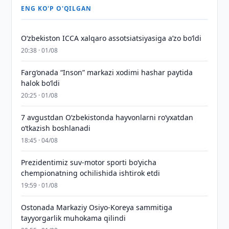
ENG KO'P O'QILGAN
O‘zbekiston ICCA xalqaro assotsiatsiyasiga aʼzo bo‘ldi
20:38 · 01/08
Farg‘onada “Inson” markazi xodimi hashar paytida
halok bo‘ldi
20:25 · 01/08
7 avgustdan O‘zbekistonda hayvonlarni ro‘yxatdan
o‘tkazish boshlanadi
18:45 · 04/08
Prezidentimiz suv-motor sporti bo‘yicha
chempionatning ochilishida ishtirok etdi
19:59 · 01/08
Ostonada Markaziy Osiyo-Koreya sammitiga
tayyorgarlik muhokama qilindi