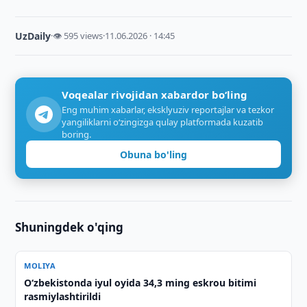
UzDaily
·
👁 595 views
·
11.06.2026 · 14:45
Voqealar rivojidan xabardor bo‘ling
Eng muhim xabarlar, eksklyuziv reportajlar va tezkor
yangiliklarni o‘zingizga qulay platformada kuzatib
boring.
Obuna bo'ling
Shuningdek o'qing
MOLIYA
O‘zbekistonda iyul oyida 34,3 ming eskrou bitimi
rasmiylashtirildi