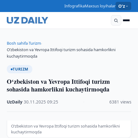
Infografika
Maxsus loyihalar
O'z
Bosh sahifa
Turizm
›
›
O‘zbekiston va Yevropa Ittifoqi turizm sohasida hamkorlikni
kuchaytirmoqda
TURIZM
O‘zbekiston va Yevropa Ittifoqi turizm
sohasida hamkorlikni kuchaytirmoqda
UzDaily
·
30.11.2025
·
09:25
·
6381 views
O‘zbekiston va Yevropa Ittifoqi turizm sohasida hamkorlikni
kuchaytirmoqda