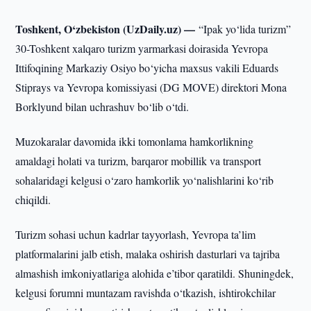
Toshkent, O‘zbekiston (UzDaily.uz) —
“Ipak yo‘lida turizm”
30-Toshkent xalqaro turizm yarmarkasi doirasida Yevropa
Ittifoqining Markaziy Osiyo bo‘yicha maxsus vakili Eduards
Stiprays va Yevropa komissiyasi (DG MOVE) direktori Mona
Borklyund bilan uchrashuv bo‘lib o‘tdi.
Muzokaralar davomida ikki tomonlama hamkorlikning
amaldagi holati va turizm, barqaror mobillik va transport
sohalaridagi kelgusi o‘zaro hamkorlik yo‘nalishlarini ko‘rib
chiqildi.
Turizm sohasi uchun kadrlar tayyorlash, Yevropa ta’lim
platformalarini jalb etish, malaka oshirish dasturlari va tajriba
almashish imkoniyatlariga alohida e’tibor qaratildi. Shuningdek,
kelgusi forumni muntazam ravishda o‘tkazish, ishtirokchilar