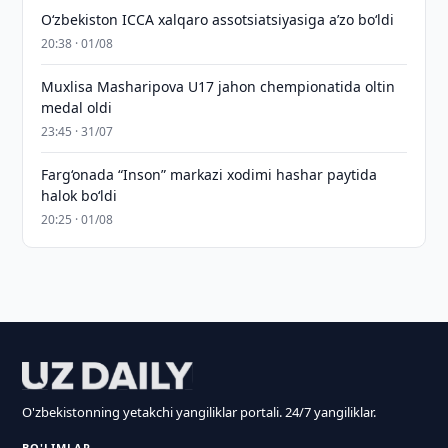
O‘zbekiston ICCA xalqaro assotsiatsiyasiga aʼzo bo‘ldi
20:38 · 01/08
Muxlisa Masharipova U17 jahon chempionatida oltin
medal oldi
23:45 · 31/07
Farg‘onada “Inson” markazi xodimi hashar paytida
halok bo‘ldi
20:25 · 01/08
O'zbekistonning yetakchi yangiliklar portali. 24/7 yangiliklar.
BO'LIMLAR