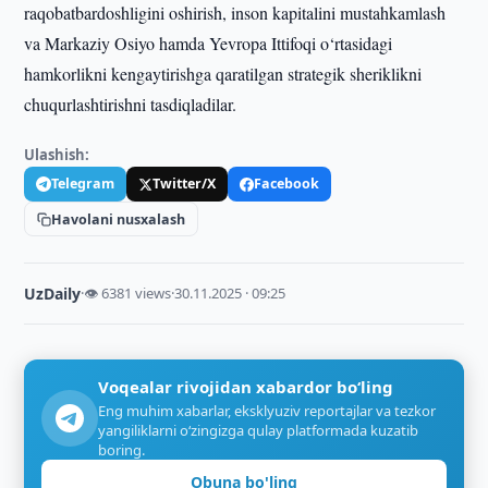
raqobatbardoshligini oshirish, inson kapitalini mustahkamlash
va Markaziy Osiyo hamda Yevropa Ittifoqi o‘rtasidagi
hamkorlikni kengaytirishga qaratilgan strategik sheriklikni
chuqurlashtirishni tasdiqladilar.
Ulashish:
Telegram
Twitter/X
Facebook
Havolani nusxalash
UzDaily
·
👁 6381 views
·
30.11.2025 · 09:25
Voqealar rivojidan xabardor bo‘ling
Eng muhim xabarlar, eksklyuziv reportajlar va tezkor
yangiliklarni o‘zingizga qulay platformada kuzatib
boring.
Obuna bo'ling