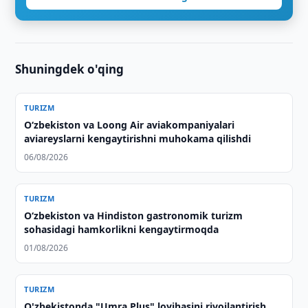
Shuningdek o'qing
TURIZM
Oʻzbekiston va Loong Air aviakompaniyalari
aviareyslarni kengaytirishni muhokama qilishdi
06/08/2026
TURIZM
Oʻzbekiston va Hindiston gastronomik turizm
sohasidagi hamkorlikni kengaytirmoqda
01/08/2026
TURIZM
O'zbekistonda "Umra Plus" loyihasini rivojlantirish