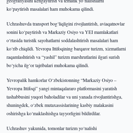
geografiyasini kengaytirish va tematik yo‘nalishlarni
ko‘paytirish masalalari ham muhokama qilindi.
Uchrashuvda transport bog‘liqligini rivojlantirish, aviaqatnovlar
sonini ko‘paytirish va Markaziy Osiyo va YEI mamlakatlari
o‘rtasida turistik sayohatlarni soddalashtirish masalalari ham
ko‘rib chiqildi. Yevropa Ittifoqining barqaror turizm, xizmatlarni
raqamlashtirish va “yashil” turizm marshrutlarini ilgari surish
bo‘yicha ilg‘or tajribalari muhokama qilindi.
Yevropalik hamkorlar O‘zbekistonning “Markaziy Osiyo –
Yevropa Ittifoqi” yangi mintaqalararo platformasini yaratish
tashabbusini yuqori baholadilar va uni yanada rivojlantirishga,
shuningdek, o‘zbek mutaxassislarining kasbiy malakasini
oshirishga ko‘maklashishga tayyorligini bildirdilar.
Uchrashuv yakunida, tomonlar turizm yo‘nalishi