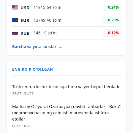
USD
11915,64 so'm
↑ 0.24%
EUR
13749,46 so'm
↑ 0.23%
RUB
146,19 so'm
↓ 0.12%
Barcha valyuta kurslari →
ENG KO'P O'QILGAN
Toshkentda kichik biznesga bino va yer bepul beriladi
23:07 · 31/07
Markaziy Osiyo va Ozarbayjon davlat rahbarlari “Boku”
mehmonxonasining ochilish marosimida ishtirok
etdilar
00:00 · 01/08