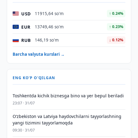
USD
11915,64 so'm
↑ 0.24%
EUR
13749,46 so'm
↑ 0.23%
RUB
146,19 so'm
↓ 0.12%
Barcha valyuta kurslari →
ENG KO'P O'QILGAN
Toshkentda kichik biznesga bino va yer bepul beriladi
23:07 · 31/07
Oʻzbekiston va Latviya haydovchilarni tayyorlashning
yangi tizimini tayyorlamoqda
09:30 · 31/07