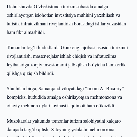
Uchrashuvda O‘zbekistonda turizm sohasida amalga
oshirilayotgan islohotlar, investitsiya muhitini yaxshilash va
turistik infratuzilmani rivojlantirish borasidagi ishlar yuzasidan
ham fikr almashildi.
Tomonlar tog‘li hududlarda Gonkong tajribasi asosida turizmni
rivojlantirish, master-rejalar ishlab chiqish va infratuzilma
loyihalariga xorijiy investorlarni jalb qilish bo‘yicha hamkorlik
qilishga qiziqish bildirdi.
Shu bilan birga, Samarqand viloyatidagi “Imom Al-Buxoriy”
kompleksi hududida amalga oshirilayotgan mehmonxona va
oilaviy mehmon uylari loyihasi taqdimoti ham o‘tkazildi.
Muzokaralar yakunida tomonlar turizm salohiyatini xalqaro
darajada targ‘ib qilish, Xitoyning yetakchi mehmonxona