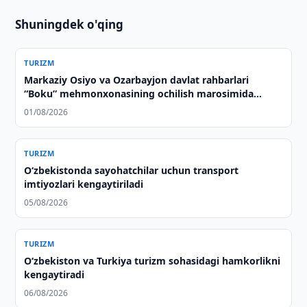
Shuningdek o'qing
TURIZM
Markaziy Osiyo va Ozarbayjon davlat rahbarlari
“Boku” mehmonxonasining ochilish marosimida
ishtirok etdilar
01/08/2026
TURIZM
Oʻzbekistonda sayohatchilar uchun transport
imtiyozlari kengaytiriladi
05/08/2026
TURIZM
Oʻzbekiston va Turkiya turizm sohasidagi hamkorlikni
kengaytiradi
06/08/2026