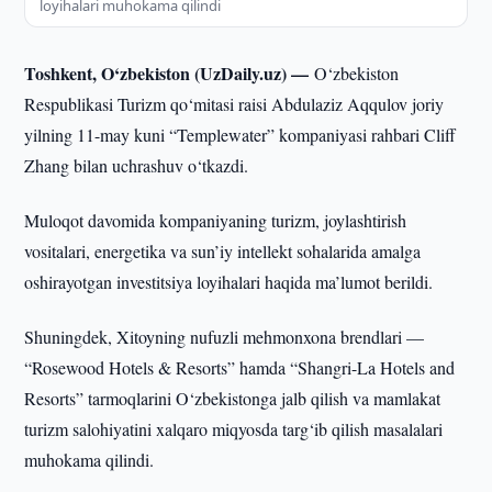
loyihalari muhokama qilindi
Toshkent, O‘zbekiston (UzDaily.uz) —
O‘zbekiston
Respublikasi Turizm qo‘mitasi raisi Abdulaziz Aqqulov joriy
yilning 11-may kuni “Templewater” kompaniyasi rahbari Cliff
Zhang bilan uchrashuv o‘tkazdi.
Muloqot davomida kompaniyaning turizm, joylashtirish
vositalari, energetika va sun’iy intellekt sohalarida amalga
oshirayotgan investitsiya loyihalari haqida ma’lumot berildi.
Shuningdek, Xitoyning nufuzli mehmonxona brendlari —
“Rosewood Hotels & Resorts” hamda “Shangri-La Hotels and
Resorts” tarmoqlarini O‘zbekistonga jalb qilish va mamlakat
turizm salohiyatini xalqaro miqyosda targ‘ib qilish masalalari
muhokama qilindi.