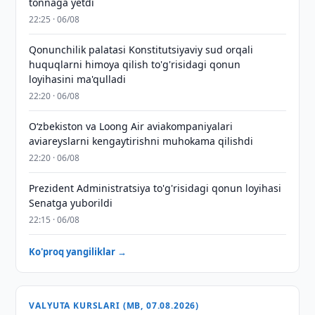
tonnaga yetdi
22:25 · 06/08
Qonunchilik palatasi Konstitutsiyaviy sud orqali
huquqlarni himoya qilish to'g'risidagi qonun
loyihasini ma'qulladi
22:20 · 06/08
Oʻzbekiston va Loong Air aviakompaniyalari
aviareyslarni kengaytirishni muhokama qilishdi
22:20 · 06/08
Prezident Administratsiya to'g'risidagi qonun loyihasi
Senatga yuborildi
22:15 · 06/08
Ko'proq yangiliklar →
VALYUTA KURSLARI (MB, 07.08.2026)