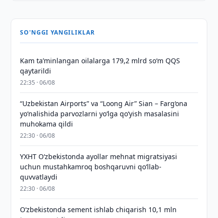
SO'NGGI YANGILIKLAR
Kam taʼminlangan oilalarga 179,2 mlrd so‘m QQS
qaytarildi
22:35 · 06/08
“Uzbekistan Airports” va “Loong Air” Sian – Farg‘ona
yo‘nalishida parvozlarni yo‘lga qo‘yish masalasini
muhokama qildi
22:30 · 06/08
YXHT O‘zbekistonda ayollar mehnat migratsiyasi
uchun mustahkamroq boshqaruvni qo‘llab-
quvvatlaydi
22:30 · 06/08
O‘zbekistonda sement ishlab chiqarish 10,1 mln