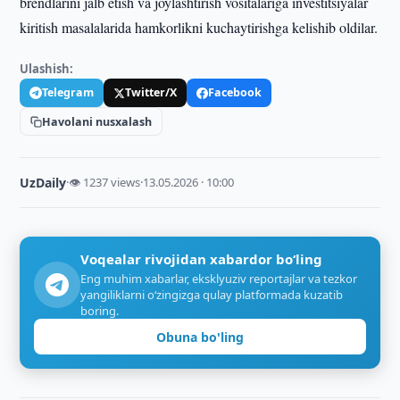
brendlarini jalb etish va joylashtirish vositalariga investitsiyalar
kiritish masalalarida hamkorlikni kuchaytirishga kelishib oldilar.
Ulashish:
Telegram
Twitter/X
Facebook
Havolani nusxalash
UzDaily
·
👁 1237 views
·
13.05.2026 · 10:00
Voqealar rivojidan xabardor bo‘ling
Eng muhim xabarlar, eksklyuziv reportajlar va tezkor
yangiliklarni o‘zingizga qulay platformada kuzatib
boring.
Obuna bo'ling