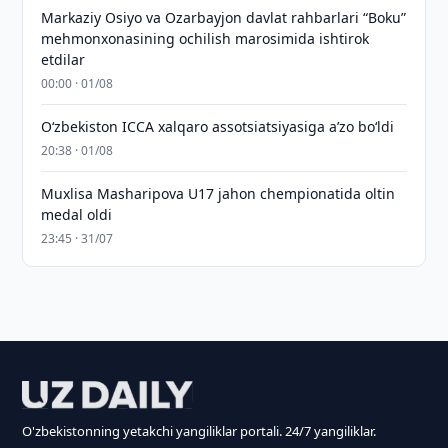
Markaziy Osiyo va Ozarbayjon davlat rahbarlari “Boku”
mehmonxonasining ochilish marosimida ishtirok
etdilar
00:00 · 01/08
O‘zbekiston ICCA xalqaro assotsiatsiyasiga aʼzo bo‘ldi
20:38 · 01/08
Muxlisa Masharipova U17 jahon chempionatida oltin
medal oldi
23:45 · 31/07
O'zbekistonning yetakchi yangiliklar portali. 24/7 yangiliklar.