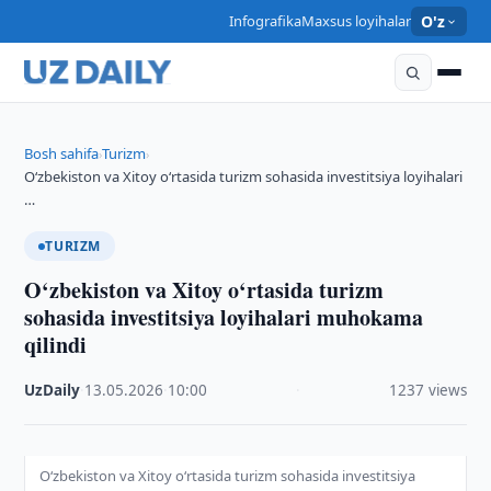
Infografika
Maxsus loyihalar
O'z
Bosh sahifa
Turizm
›
›
O‘zbekiston va Xitoy o‘rtasida turizm sohasida investitsiya loyihalari
…
TURIZM
O‘zbekiston va Xitoy o‘rtasida turizm
sohasida investitsiya loyihalari muhokama
qilindi
UzDaily
·
13.05.2026
·
10:00
·
1237 views
O‘zbekiston va Xitoy o‘rtasida turizm sohasida investitsiya