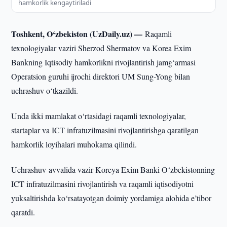
hamkorlik kengaytiriladi
Toshkent, O‘zbekiston (UzDaily.uz) —
Raqamli
texnologiyalar vaziri Sherzod Shermatov va Korea Exim
Bankning Iqtisodiy hamkorlikni rivojlantirish jamg‘armasi
Operatsion guruhi ijrochi direktori UM Sung-Yong bilan
uchrashuv o‘tkazildi.
Unda ikki mamlakat o‘rtasidagi raqamli texnologiyalar,
startaplar va ICT infratuzilmasini rivojlantirishga qaratilgan
hamkorlik loyihalari muhokama qilindi.
Uchrashuv avvalida vazir Koreya Exim Banki O‘zbekistonning
ICT infratuzilmasini rivojlantirish va raqamli iqtisodiyotni
yuksaltirishda ko‘rsatayotgan doimiy yordamiga alohida e’tibor
qaratdi.