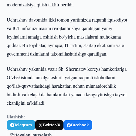
modernizatsiya qilish taklifi berildi.
Uchrashuv davomida ikki tomon yurtimizda raqamli iqtisodiyot
va ICT infratuzilmasini rivojlantirishga qaratilgan yangi
loyihalarni amalga oshirish bo‘yicha masalalarni muhokama
qildilar. Bu loyihalar, ayniqsa, IT ta’lim, startap ekotizimi va e-
government tizimlarini takomillashtirishga qaratilgan.
Uchrashuv yakunida vazir Sh. Shermatov koreys hamkorlariga
O‘zbekistonda amalga oshirilayotgan raqamli islohotlarni
qo‘llab-quvvatlashdagi harakatlari uchun minnatdorchilik
bildirdi va kelajakda hamkorlikni yanada kengaytirishga tayyor
ekanligini ta’kidladi.
Ulashish:
Telegram
Twitter/X
Facebook
Havolani nusxalash