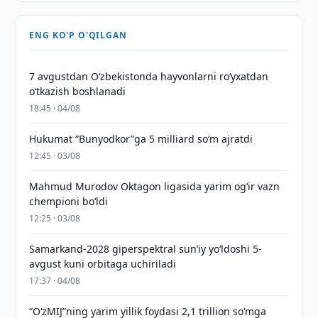
ENG KO'P O'QILGAN
7 avgustdan O‘zbekistonda hayvonlarni ro‘yxatdan
o‘tkazish boshlanadi
18:45 · 04/08
Hukumat “Bunyodkor”ga 5 milliard so‘m ajratdi
12:45 · 03/08
Mahmud Murodov Oktagon ligasida yarim og‘ir vazn
chempioni bo‘ldi
12:25 · 03/08
Samarkand-2028 giperspektral sun’iy yo‘ldoshi 5-
avgust kuni orbitaga uchiriladi
17:37 · 04/08
“O‘zMIJ”ning yarim yillik foydasi 2,1 trillion so‘mga