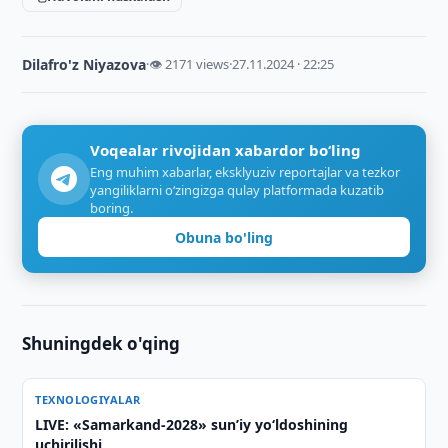
Dilafro'z Niyazova
·
👁 2171 views
·
27.11.2024 · 22:25
Voqealar rivojidan xabardor bo‘ling
Eng muhim xabarlar, eksklyuziv reportajlar va tezkor
yangiliklarni o‘zingizga qulay platformada kuzatib
boring.
Obuna bo'ling
Shuningdek o'qing
TEXNOLOGIYALAR
LIVE: «Samarkand-2028» sun’iy yo‘ldoshining
uchirilishi