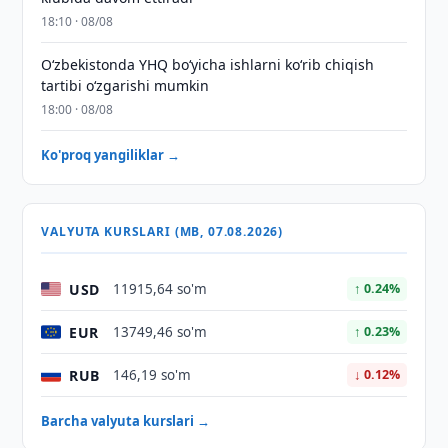
18:10 · 08/08
O‘zbekistonda YHQ bo‘yicha ishlarni ko‘rib chiqish
tartibi o‘zgarishi mumkin
18:00 · 08/08
Ko'proq yangiliklar →
VALYUTA KURSLARI (MB, 07.08.2026)
USD
11915,64 so'm
↑ 0.24%
EUR
13749,46 so'm
↑ 0.23%
RUB
146,19 so'm
↓ 0.12%
Barcha valyuta kurslari →