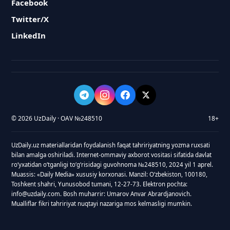
Facebook
Twitter/X
LinkedIn
© 2026 UzDaily · OAV №248510
18+
UzDaily.uz materiallaridan foydalanish faqat tahririyatning yozma ruxsati
bilan amalga oshiriladi. Internet-ommaviy axborot vositasi sifatida davlat
roʻyxatidan oʻtganligi toʻgʻrisidagi guvohnoma №248510, 2024 yil 1 aprel.
Muassis: «Daily Media» xususiy korxonasi. Manzil: Oʻzbekiston, 100180,
Toshkent shahri, Yunusobod tumani, 12-27-73. Elektron pochta:
info@uzdaily.com. Bosh muharrir: Umarov Anvar Abrardjanovich.
Mualliflar fikri tahririyat nuqtayi nazariga mos kelmasligi mumkin.