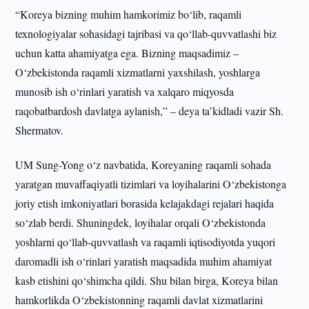
“Koreya bizning muhim hamkorimiz bo‘lib, raqamli
texnologiyalar sohasidagi tajribasi va qo‘llab-quvvatlashi biz
uchun katta ahamiyatga ega. Bizning maqsadimiz –
O‘zbekistonda raqamli xizmatlarni yaxshilash, yoshlarga
munosib ish o‘rinlari yaratish va xalqaro miqyosda
raqobatbardosh davlatga aylanish,” – deya ta’kidladi vazir Sh.
Shermatov.
UM Sung-Yong o‘z navbatida, Koreyaning raqamli sohada
yaratgan muvaffaqiyatli tizimlari va loyihalarini O‘zbekistonga
joriy etish imkoniyatlari borasida kelajakdagi rejalari haqida
so‘zlab berdi. Shuningdek, loyihalar orqali O‘zbekistonda
yoshlarni qo‘llab-quvvatlash va raqamli iqtisodiyotda yuqori
daromadli ish o‘rinlari yaratish maqsadida muhim ahamiyat
kasb etishini qo‘shimcha qildi. Shu bilan birga, Koreya bilan
hamkorlikda O‘zbekistonning raqamli davlat xizmatlarini