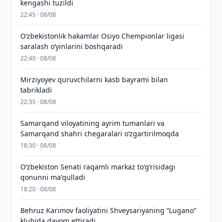
kengashi tuzildi
22:45 · 08/08
O‘zbekistonlik hakamlar Osiyo Chempionlar ligasi
saralash o‘yinlarini boshqaradi
22:40 · 08/08
Mirziyoyev quruvchilarni kasb bayrami bilan
tabrikladi
22:35 · 08/08
Samarqand viloyatining ayrim tumanlari va
Samarqand shahri chegaralari oʻzgartirilmoqda
18:30 · 08/08
Oʻzbekiston Senati raqamli markaz toʻgʻrisidagi
qonunni maʼqulladi
18:20 · 08/08
Behruz Karimov faoliyatini Shveysariyaning “Lugano”
klubida davom ettiradi