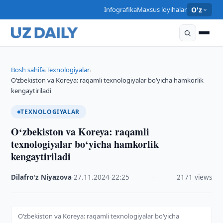
Infografika
Maxsus loyihalar
O'z
Bosh sahifa
Texnologiyalar
›
›
O‘zbekiston va Koreya: raqamli texnologiyalar bo‘yicha hamkorlik
kengaytiriladi
TEXNOLOGIYALAR
O‘zbekiston va Koreya: raqamli
texnologiyalar bo‘yicha hamkorlik
kengaytiriladi
Dilafro'z Niyazova
·
27.11.2024
·
22:25
·
2171 views
O‘zbekiston va Koreya: raqamli texnologiyalar bo‘yicha