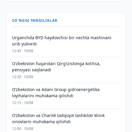
SO'NGGI YANGILIKLAR
Urganchda BYD haydovchisi bir nechta mashinani
urib yubordi
12:45 · 10/08
O‘zbekiston fuqarolari Qirg‘izistonga ko‘chsa,
pensiyasi saqlanadi
12:30 · 10/08
Oʻzbekiston va Adani Group gidroenergetika
loyihalarini muhokama qilishdi
12:15 · 10/08
Oʻzbekiston va Charité tadqiqot tashkiloti klinik
sinovlarni muhokama qilishdi
12:00 · 10/08