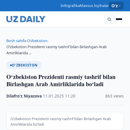
Infografika
Maxsus loyihalar
O'z
Bosh sahifa
O‘zbekiston
›
›
O‘zbekiston Prezidenti rasmiy tashrif bilan Birlashgan Arab
Amirliklarida …
O‘ZBEKISTON
O‘zbekiston Prezidenti rasmiy tashrif bilan
Birlashgan Arab Amirliklarida bo‘ladi
Dilafro'z Niyazova
·
11.01.2025
·
11:20
·
863 views
O‘zbekiston Prezidenti rasmiy tashrif bilan Birlashgan Arab
Amirliklarida bo‘ladi