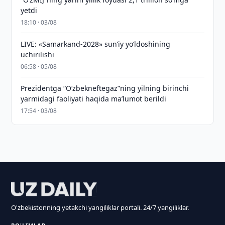
yetdi
18:10 · 03/08
LIVE: «Samarkand-2028» sun’iy yo‘ldoshining
uchirilishi
06:58 · 05/08
Prezidentga “Oʻzbekneftegaz”ning yilning birinchi
yarmidagi faoliyati haqida maʼlumot berildi
17:54 · 03/08
O'zbekistonning yetakchi yangiliklar portali. 24/7 yangiliklar.