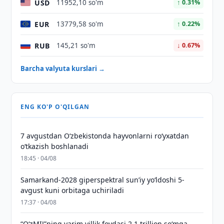
USD
11952,10 so'm
↑ 0.31%
EUR
13779,58 so'm
↑ 0.22%
RUB
145,21 so'm
↓ 0.67%
Barcha valyuta kurslari →
ENG KO'P O'QILGAN
7 avgustdan O‘zbekistonda hayvonlarni ro‘yxatdan
o‘tkazish boshlanadi
18:45 · 04/08
Samarkand-2028 giperspektral sun’iy yo‘ldoshi 5-
avgust kuni orbitaga uchiriladi
17:37 · 04/08
“O‘zMIJ”ning yarim yillik foydasi 2,1 trillion so‘mga