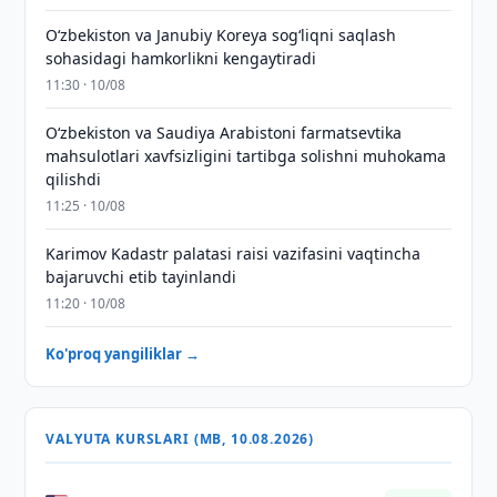
Oʻzbekiston va Janubiy Koreya sogʻliqni saqlash
sohasidagi hamkorlikni kengaytiradi
11:30 · 10/08
Oʻzbekiston va Saudiya Arabistoni farmatsevtika
mahsulotlari xavfsizligini tartibga solishni muhokama
qilishdi
11:25 · 10/08
Karimov Kadastr palatasi raisi vazifasini vaqtincha
bajaruvchi etib tayinlandi
11:20 · 10/08
Ko'proq yangiliklar →
VALYUTA KURSLARI (MB, 10.08.2026)