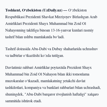
Toshkent, O‘zbekiston (UzDaily.uz) —
O‘zbekiston
Respublikasi Prezidenti Shavkat Mirziyoyev Birlashgan Arab
Amirliklari Prezidenti Shayx Muhammad bin Zoid Ol
Nahayonning taklifiga binoan 13-16-yanvar kunlari rasmiy
tashrif bilan ushbu mamlakatda bo‘ladi.
Tashrif doirasida Abu-Dabi va Dubay shaharlarida uchrashuv
va tadbirlar o‘tkazilishi ko‘zda tutilgan.
Davlatimiz rahbari Amirliklar poytaxtida Prezident Shayx
Muhammad bin Zoid Ol Nahayon bilan ikki tomonlama
muzokaralar o‘tkazadi, mamlakatning yetakchi davlat
tashkilotlari, kompaniya va banklari rahbarlari bilan uchrashadi,
shuningdek, "Abu-Dabi barqaror rivojlanish haftaligi" xalqaro
sammitida ishtirok etadi.