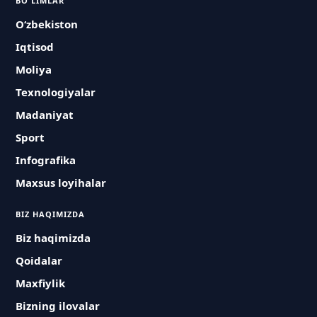
BO'LIMLAR
O‘zbekiston
Iqtisod
Moliya
Texnologiyalar
Madaniyat
Sport
Infografika
Maxsus loyihalar
BIZ HAQIMIZDA
Biz haqimizda
Qoidalar
Maxfiylik
Bizning ilovalar