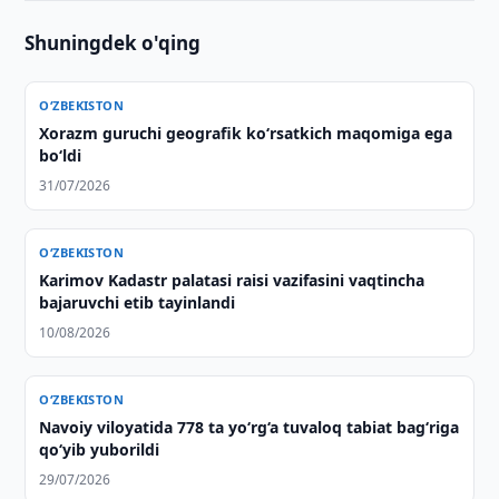
Shuningdek o'qing
O‘ZBEKISTON
Xorazm guruchi geografik ko‘rsatkich maqomiga ega
bo‘ldi
31/07/2026
O‘ZBEKISTON
Karimov Kadastr palatasi raisi vazifasini vaqtincha
bajaruvchi etib tayinlandi
10/08/2026
O‘ZBEKISTON
Navoiy viloyatida 778 ta yo‘rg‘a tuvaloq tabiat bag‘riga
qo‘yib yuborildi
29/07/2026