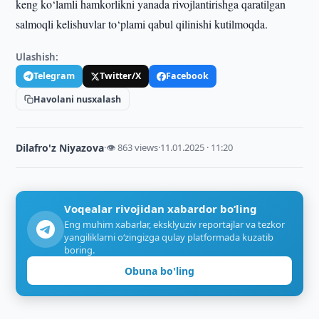
keng ko‘lamli hamkorlikni yanada rivojlantirishga qaratilgan
salmoqli kelishuvlar to‘plami qabul qilinishi kutilmoqda.
Ulashish:
Telegram
Twitter/X
Facebook
Havolani nusxalash
Dilafro'z Niyazova
·
👁 863 views
·
11.01.2025 · 11:20
Voqealar rivojidan xabardor bo‘ling
Eng muhim xabarlar, eksklyuziv reportajlar va tezkor
yangiliklarni o‘zingizga qulay platformada kuzatib
boring.
Obuna bo'ling