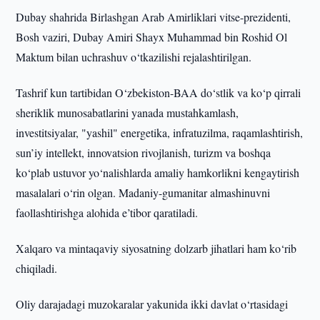
Dubay shahrida Birlashgan Arab Amirliklari vitse-prezidenti,
Bosh vaziri, Dubay Amiri Shayx Muhammad bin Roshid Ol
Maktum bilan uchrashuv o‘tkazilishi rejalashtirilgan.
Tashrif kun tartibidan O‘zbekiston-BAA do‘stlik va ko‘p qirrali
sheriklik munosabatlarini yanada mustahkamlash,
investitsiyalar, "yashil" energetika, infratuzilma, raqamlashtirish,
sun’iy intellekt, innovatsion rivojlanish, turizm va boshqa
ko‘plab ustuvor yo‘nalishlarda amaliy hamkorlikni kengaytirish
masalalari o‘rin olgan. Madaniy-gumanitar almashinuvni
faollashtirishga alohida e’tibor qaratiladi.
Xalqaro va mintaqaviy siyosatning dolzarb jihatlari ham ko‘rib
chiqiladi.
Oliy darajadagi muzokaralar yakunida ikki davlat o‘rtasidagi