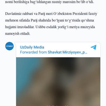
nomi berilishiga bag‘ishlangan rasmiy marosim bo‘lib o‘tdi.
Davlatimiz rahbari va Parij meri O‘zbekiston Prezidenti faxriy
mehmon sifatida Parij shahrida bo‘lgani to‘g‘risida qo‘shma
hujjatni imzoladilar. Ushbu esdalik yorlig‘i meriya muzeyida
namoyish etiladi.