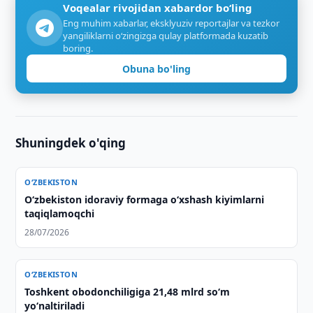
Voqealar rivojidan xabardor bo‘ling
Eng muhim xabarlar, eksklyuziv reportajlar va tezkor
yangiliklarni o‘zingizga qulay platformada kuzatib
boring.
Obuna bo'ling
Shuningdek o'qing
O‘ZBEKISTON
Oʻzbekiston idoraviy formaga oʻxshash kiyimlarni
taqiqlamoqchi
28/07/2026
O‘ZBEKISTON
Toshkent obodonchiligiga 21,48 mlrd so‘m
yo‘naltiriladi