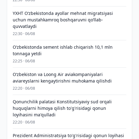
YXHT O‘zbekistonda ayollar mehnat migratsiyasi
uchun mustahkamroq boshqaruvni qo‘llab-
quvvatlaydi
22:30 · 06/08
O‘zbekistonda sement ishlab chiqarish 10,1 mln
tonnaga yetdi
22:25 · 06/08
Oʻzbekiston va Loong Air aviakompaniyalari
aviareyslarni kengaytirishni muhokama qilishdi
22:20 · 06/08
Qonunchilik palatasi Konstitutsiyaviy sud orqali
huquqlarni himoya qilish to'g'risidagi qonun
loyihasini ma'qulladi
22:20 · 06/08
Prezident Administratsiya to'g'risidagi qonun loyihasi