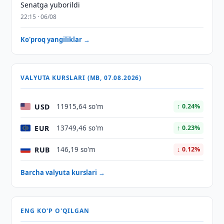
Senatga yuborildi
22:15 · 06/08
Ko'proq yangiliklar →
VALYUTA KURSLARI (MB, 07.08.2026)
USD
11915,64 so'm
↑ 0.24%
EUR
13749,46 so'm
↑ 0.23%
RUB
146,19 so'm
↓ 0.12%
Barcha valyuta kurslari →
ENG KO'P O'QILGAN