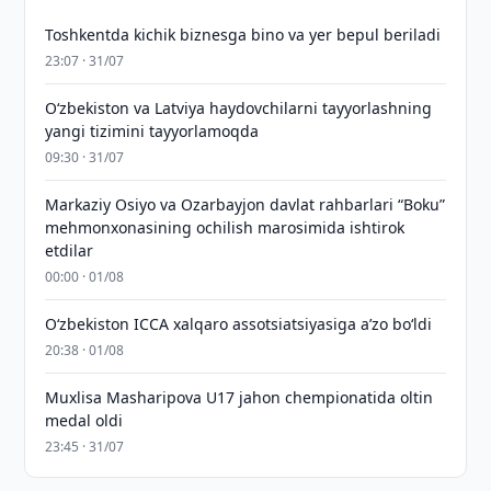
Toshkentda kichik biznesga bino va yer bepul beriladi
23:07 · 31/07
Oʻzbekiston va Latviya haydovchilarni tayyorlashning
yangi tizimini tayyorlamoqda
09:30 · 31/07
Markaziy Osiyo va Ozarbayjon davlat rahbarlari “Boku”
mehmonxonasining ochilish marosimida ishtirok
etdilar
00:00 · 01/08
O‘zbekiston ICCA xalqaro assotsiatsiyasiga aʼzo bo‘ldi
20:38 · 01/08
Muxlisa Masharipova U17 jahon chempionatida oltin
medal oldi
23:45 · 31/07