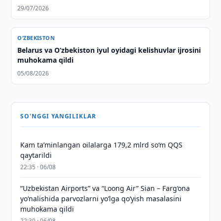
29/07/2026
O‘ZBEKISTON
Belarus va O‘zbekiston iyul oyidagi kelishuvlar ijrosini
muhokama qildi
05/08/2026
SO'NGGI YANGILIKLAR
Kam taʼminlangan oilalarga 179,2 mlrd so‘m QQS
qaytarildi
22:35 · 06/08
“Uzbekistan Airports” va “Loong Air” Sian – Farg‘ona
yo‘nalishida parvozlarni yo‘lga qo‘yish masalasini
muhokama qildi
22:30 · 06/08