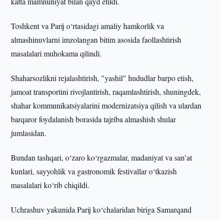
katta mamnuniyat bilan qayd etildi.
Toshkent va Parij o‘rtasidagi amaliy hamkorlik va
almashinuvlarni imzolangan bitim asosida faollashtirish
masalalari muhokama qilindi.
Shaharsozlikni rejalashtirish, "yashil" hududlar barpo etish,
jamoat transportini rivojlantirish, raqamlashtirish, shuningdek,
shahar kommunikatsiyalarini modernizatsiya qilish va ulardan
barqaror foydalanish borasida tajriba almashish shular
jumlasidan.
Bundan tashqari, o‘zaro ko‘rgazmalar, madaniyat va san’at
kunlari, sayyohlik va gastronomik festivallar o‘tkazish
masalalari ko‘rib chiqildi.
Uchrashuv yakunida Parij ko‘chalaridan biriga Samarqand