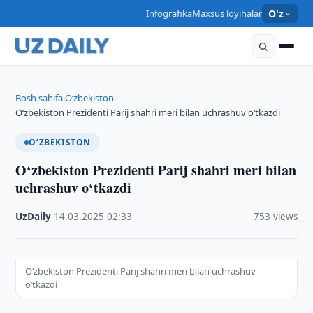
Infografika
Maxsus loyihalar
O'z
Bosh sahifa
O‘zbekiston
›
›
O‘zbekiston Prezidenti Parij shahri meri bilan uchrashuv o‘tkazdi
O‘ZBEKISTON
O‘zbekiston Prezidenti Parij shahri meri bilan
uchrashuv o‘tkazdi
UzDaily
·
14.03.2025
·
02:33
·
753 views
O‘zbekiston Prezidenti Parij shahri meri bilan uchrashuv
o‘tkazdi