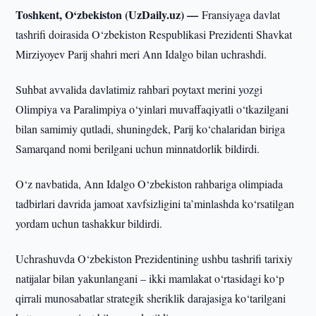
Toshkent, O‘zbekiston (UzDaily.uz) —
Fransiyaga davlat
tashrifi doirasida O‘zbekiston Respublikasi Prezidenti Shavkat
Mirziyoyev Parij shahri meri Ann Idalgo bilan uchrashdi.
Suhbat avvalida davlatimiz rahbari poytaxt merini yozgi
Olimpiya va Paralimpiya o‘yinlari muvaffaqiyatli o‘tkazilgani
bilan samimiy qutladi, shuningdek, Parij ko‘chalaridan biriga
Samarqand nomi berilgani uchun minnatdorlik bildirdi.
O‘z navbatida, Ann Idalgo O‘zbekiston rahbariga olimpiada
tadbirlari davrida jamoat xavfsizligini ta’minlashda ko‘rsatilgan
yordam uchun tashakkur bildirdi.
Uchrashuvda O‘zbekiston Prezidentining ushbu tashrifi tarixiy
natijalar bilan yakunlangani – ikki mamlakat o‘rtasidagi ko‘p
qirrali munosabatlar strategik sheriklik darajasiga ko‘tarilgani