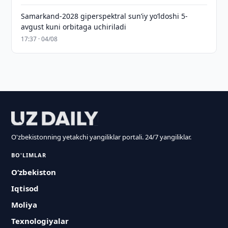
Samarkand-2028 giperspektral sun’iy yo‘ldoshi 5-
avgust kuni orbitaga uchiriladi
17:37 · 04/08
O'zbekistonning yetakchi yangiliklar portali. 24/7 yangiliklar.
BO'LIMLAR
O‘zbekiston
Iqtisod
Moliya
Texnologiyalar