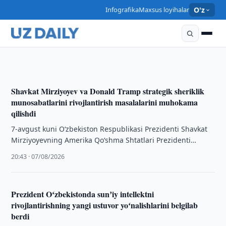
O‘ZBEKISTON
Infografika
Maxsus loyihalar
O'z
Mirziyoyev quruvchilarni kasb bayrami bilan
tabrikladi
22:35 · 08/08/2026
Shavkat Mirziyoyev va Donald Tramp strategik sheriklik
munosabatlarini rivojlantirish masalalarini muhokama
qilishdi
7-avgust kuni O‘zbekiston Respublikasi Prezidenti Shavkat
Mirziyoyevning Amerika Qo‘shma Shtatlari Prezidenti
Donald Tramp bilan telefon orqali muloqoti bo‘lib o‘tdi.
20:43 · 07/08/2026
Prezident Oʻzbekistonda sunʼiy intellektni
rivojlantirishning yangi ustuvor yoʻnalishlarini belgilab
berdi