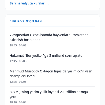
Barcha valyuta kurslari →
ENG KO'P O'QILGAN
7 avgustdan O‘zbekistonda hayvonlarni ro‘yxatdan
o‘tkazish boshlanadi
18:45 · 04/08
Hukumat “Bunyodkor”ga 5 milliard so‘m ajratdi
12:45 · 03/08
Mahmud Murodov Oktagon ligasida yarim og‘ir vazn
chempioni bo‘ldi
12:25 · 03/08
“O‘zMIJ”ning yarim yillik foydasi 2,1 trillion so‘mga
yetdi
18:10 · 03/08