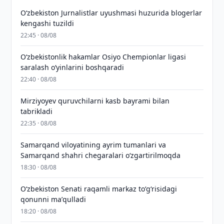
O‘zbekiston Jurnalistlar uyushmasi huzurida blogerlar
kengashi tuzildi
22:45 · 08/08
O‘zbekistonlik hakamlar Osiyo Chempionlar ligasi
saralash o‘yinlarini boshqaradi
22:40 · 08/08
Mirziyoyev quruvchilarni kasb bayrami bilan
tabrikladi
22:35 · 08/08
Samarqand viloyatining ayrim tumanlari va
Samarqand shahri chegaralari oʻzgartirilmoqda
18:30 · 08/08
Oʻzbekiston Senati raqamli markaz toʻgʻrisidagi
qonunni maʼqulladi
18:20 · 08/08