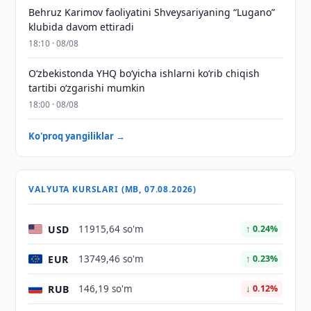
Behruz Karimov faoliyatini Shveysariyaning “Lugano”
klubida davom ettiradi
18:10 · 08/08
O‘zbekistonda YHQ bo‘yicha ishlarni ko‘rib chiqish
tartibi o‘zgarishi mumkin
18:00 · 08/08
Ko'proq yangiliklar →
VALYUTA KURSLARI (MB, 07.08.2026)
USD
11915,64 so'm
↑ 0.24%
EUR
13749,46 so'm
↑ 0.23%
RUB
146,19 so'm
↓ 0.12%