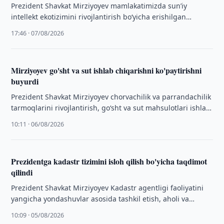
Prezident Shavkat Mirziyoyev mamlakatimizda sunʼiy
intellekt ekotizimini rivojlantirish boʻyicha erishilgan
natijalar va istiqboldagi ustuvor vazifalar yuzasidan
17:46 · 07/08/2026
taqdimot bilan tanishdi.
Mirziyoyev go'sht va sut ishlab chiqarishni ko'paytirishni
buyurdi
Prezident Shavkat Mirziyoyev chorvachilik va parrandachilik
tarmoqlarini rivojlantirish, goʻsht va sut mahsulotlari ishlab
chiqarishni koʻpaytirish hamda sohaga zamonaviy
10:11 · 06/08/2026
texnologiyalarni joriy …
Prezidentga kadastr tizimini isloh qilish bo'yicha taqdimot
qilindi
Prezident Shavkat Mirziyoyev Kadastr agentligi faoliyatini
yangicha yondashuvlar asosida tashkil etish, aholi va
tadbirkorlarga koʻrsatilayotgan xizmatlarni soddalashtirish
10:09 · 05/08/2026
boʻyicha takliflar taqdimoti …