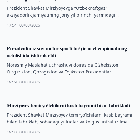
Prezident Shavkat Mirziyoyevga “O‘zbekneftgaz”
aksiyadorlik jamiyatining joriy yil birinchi yarmidagi
faoliyati va yil yakuniga qadar ustuvor vazifalari yuzasidan
17:54 · 03/08/2026
hisobot berildi.
Prezidentimiz suv-motor sporti bo‘yicha chempionatning
ochilishida ishtirok etdi
Norasmiy Maslahat uchrashuvi doirasida O‘zbekiston,
Qirg‘iziston, Qozog‘iston va Tojikiston Prezidentlari
Issiqko‘lda suv-motor sporti bo‘yicha Qirg‘iziston Gran-
19:59 · 01/08/2026
prisining tantanali ochilish marosimida ishtirok …
Mirziyoyev temiryo‘lchilarni kasb bayrami bilan tabrikladi
Prezident Shavkat Mirziyoyev temiryo‘lchilarni kasb bayrami
bilan tabriklab, sohadagi yutuqlar va kelgusi infratuzilma
loyihalari haqida so‘z yuritdi.
19:50 · 01/08/2026