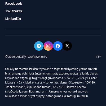
Facebook
Twitter/X
LinkedIn
© 2026 UzDaily · OAV №248510
18+
UzDaily.uz materiallaridan foydalanish faqat tahririyatning yozma ruxsati
bilan amalga oshiriladi. Internet-ommaviy axborot vositasi sifatida davlat
roʻyxatidan oʻtganligi toʻgʻrisidagi guvohnoma №248510, 2024 yil 1 aprel.
Muassis: «Daily Media» xususiy korxonasi. Manzil: Oʻzbekiston, 100180,
Toshkent shahri, Yunusobod tumani, 12-27-73. Elektron pochta:
info@uzdaily.com. Bosh muharrir: Umarov Anvar Abrardjanovich.
Mualliflar fikri tahririyat nuqtayi nazariga mos kelmasligi mumkin.