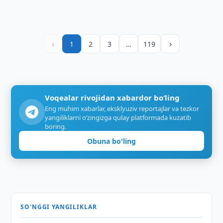
‹
›
1
2
3
…
119
Voqealar rivojidan xabardor bo‘ling
Eng muhim xabarlar, eksklyuziv reportajlar va tezkor
yangiliklarni o‘zingizga qulay platformada kuzatib
boring.
Obuna bo'ling
SO'NGGI YANGILIKLAR