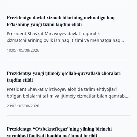
Prezidentga davlat xizmatchilarining mehnatiga haq
to'lashning yangi tizimi taqdim etildi
Prezident Shavkat Mirziyoyev davlat fuqarolik
xizmatchilarining oylik ish haqi tizimi va mehnatga haq
toʻlash shartlarini muvofiqlashtirish boʻyicha takliflar
10:05 · 05/08/2026
taqdimoti bilan …
Prezidentga yangi ijtimoiy qoʻllab-quvvatlash choralari
taqdim etildi
Prezident Shavkat Mirziyoyev alohida taʼlim ehtiyojlari
boʻlgan bolalarni taʼlim va ijtimoiy xizmatlar bilan qamrab
olish, muayyan yashash joyiga ega boʻlmagan …
23:02 · 03/08/2026
Prezidentga “Oʻzbekneftegaz”ning yilning birinchi
yarmidagi faoliyati haqida maʼlumot berildi