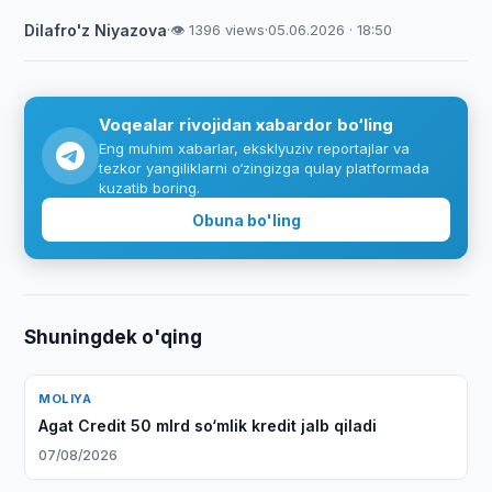
Dilafro'z Niyazova
·
👁 1396 views
·
05.06.2026 · 18:50
Voqealar rivojidan xabardor bo‘ling
Eng muhim xabarlar, eksklyuziv reportajlar va
tezkor yangiliklarni o‘zingizga qulay platformada
kuzatib boring.
Obuna bo'ling
Shuningdek o'qing
MOLIYA
Agat Credit 50 mlrd so‘mlik kredit jalb qiladi
07/08/2026