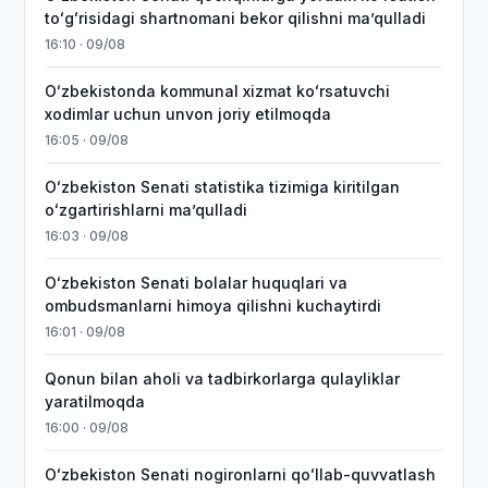
toʻgʻrisidagi shartnomani bekor qilishni maʼqulladi
16:10 · 09/08
Oʻzbekistonda kommunal xizmat koʻrsatuvchi
xodimlar uchun unvon joriy etilmoqda
16:05 · 09/08
Oʻzbekiston Senati statistika tizimiga kiritilgan
oʻzgartirishlarni maʼqulladi
16:03 · 09/08
Oʻzbekiston Senati bolalar huquqlari va
ombudsmanlarni himoya qilishni kuchaytirdi
16:01 · 09/08
Qonun bilan aholi va tadbirkorlarga qulayliklar
yaratilmoqda
16:00 · 09/08
Oʻzbekiston Senati nogironlarni qoʻllab-quvvatlash