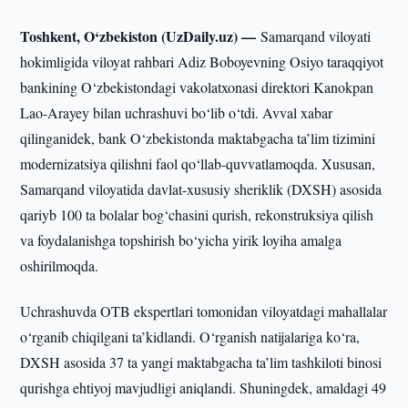
Toshkent, O‘zbekiston (UzDaily.uz) —
Samarqand viloyati
hokimligida viloyat rahbari Adiz Boboyevning Osiyo taraqqiyot
bankining O‘zbekistondagi vakolatxonasi direktori Kanokpan
Lao-Arayey bilan uchrashuvi bo‘lib o‘tdi. Avval xabar
qilinganidek, bank O‘zbekistonda maktabgacha ta’lim tizimini
modernizatsiya qilishni faol qo‘llab-quvvatlamoqda. Xususan,
Samarqand viloyatida davlat-xususiy sheriklik (DXSH) asosida
qariyb 100 ta bolalar bog‘chasini qurish, rekonstruksiya qilish
va foydalanishga topshirish bo‘yicha yirik loyiha amalga
oshirilmoqda.
Uchrashuvda OTB ekspertlari tomonidan viloyatdagi mahallalar
o‘rganib chiqilgani ta’kidlandi. O‘rganish natijalariga ko‘ra,
DXSH asosida 37 ta yangi maktabgacha ta’lim tashkiloti binosi
qurishga ehtiyoj mavjudligi aniqlandi. Shuningdek, amaldagi 49