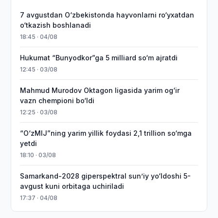
7 avgustdan O‘zbekistonda hayvonlarni ro‘yxatdan
o‘tkazish boshlanadi
18:45 · 04/08
Hukumat “Bunyodkor”ga 5 milliard so‘m ajratdi
12:45 · 03/08
Mahmud Murodov Oktagon ligasida yarim og‘ir
vazn chempioni bo‘ldi
12:25 · 03/08
“O‘zMIJ”ning yarim yillik foydasi 2,1 trillion so‘mga
yetdi
18:10 · 03/08
Samarkand-2028 giperspektral sun’iy yo‘ldoshi 5-
avgust kuni orbitaga uchiriladi
17:37 · 04/08