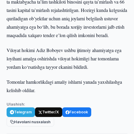
ta maktabgacha ta’lim tashkiloti binosini qayta ta’mirlash va 66
tasini kapital ta’mirlash rejalashtirilgan. Hozirgi kunda kelgusida
quriladigan ob’yektlar uchun aniq joylarni belgilash ustuvor
ahamiyatga ega bo‘lib, bu borada xorijiy investorlarni jalb etish
maqsadida xalqaro tender e’lon qilish imkonini beradi.
Viloyat hokimi Adiz Boboyev ushbu ijtimoiy ahamiyatga ega
loyihani amalga oshirishda viloyat hokimligi har tomonlama
yordam ko‘rsatishga tayyor ekanini bildirdi.
Tomonlar hamkorlikdagi amaliy ishlarni yanada yaxshilashga
kelishib oldilar.
Ulashish:
Telegram
Twitter/X
Facebook
Havolani nusxalash