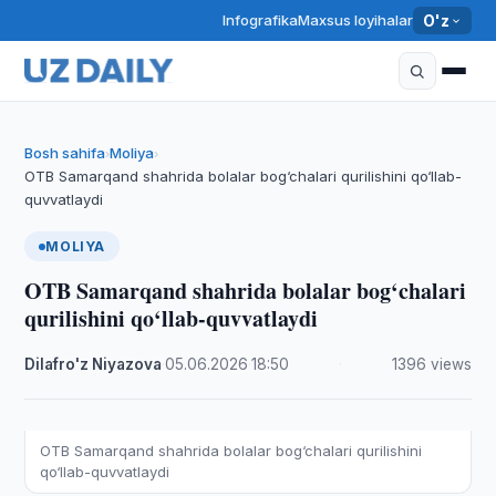
Infografika
Maxsus loyihalar
O'z
Bosh sahifa
Moliya
›
›
OTB Samarqand shahrida bolalar bog‘chalari qurilishini qo‘llab-
quvvatlaydi
MOLIYA
OTB Samarqand shahrida bolalar bog‘chalari
qurilishini qo‘llab-quvvatlaydi
Dilafro'z Niyazova
·
05.06.2026
·
18:50
·
1396 views
OTB Samarqand shahrida bolalar bog‘chalari qurilishini
qo‘llab-quvvatlaydi