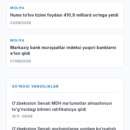
MOLIYA
Humo to‘lov tizimi foydasi 410,9 milliard so‘mga yetdi
03/08/2026
MOLIYA
Markaziy bank murojaatlar indeksi yuqori banklarni
eʼlon qildi
07/08/2026
SO'NGGI YANGILIKLAR
Oʻzbekiston Senati MDH maʼlumotlar almashinuvi
toʻgʻrisidagi bitimni ratifikatsiya qildi
16:11 · 09/08
Oʻzbekiston Senati qochqinlarga yordam koʻrsatish