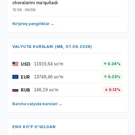
choralarini maʼqulladi
15:56 · 09/08
Ko'proq yangiliklar →
VALYUTA KURSLARI (MB, 07.08.2026)
USD
11915,64 so'm
↑ 0.24%
EUR
13749,46 so'm
↑ 0.23%
RUB
146,19 so'm
↓ 0.12%
Barcha valyuta kurslari →
ENG KO'P O'QILGAN