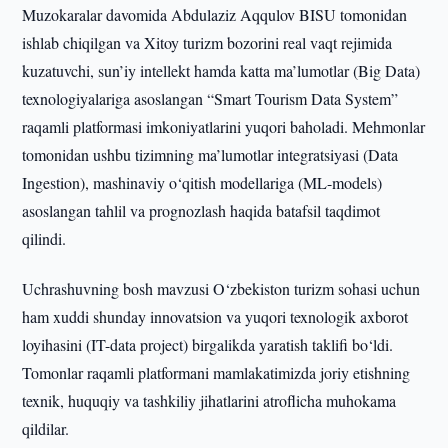
Muzokaralar davomida Abdulaziz Aqqulov BISU tomonidan
ishlab chiqilgan va Xitoy turizm bozorini real vaqt rejimida
kuzatuvchi, sun’iy intellekt hamda katta ma’lumotlar (Big Data)
texnologiyalariga asoslangan “Smart Tourism Data System”
raqamli platformasi imkoniyatlarini yuqori baholadi. Mehmonlar
tomonidan ushbu tizimning ma’lumotlar integratsiyasi (Data
Ingestion), mashinaviy o‘qitish modellariga (ML-models)
asoslangan tahlil va prognozlash haqida batafsil taqdimot
qilindi.
Uchrashuvning bosh mavzusi O‘zbekiston turizm sohasi uchun
ham xuddi shunday innovatsion va yuqori texnologik axborot
loyihasini (IT-data project) birgalikda yaratish taklifi bo‘ldi.
Tomonlar raqamli platformani mamlakatimizda joriy etishning
texnik, huquqiy va tashkiliy jihatlarini atroflicha muhokama
qildilar.