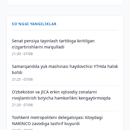
SO'NGGI YANGILIKLAR
Senat pensiya tayinlash tartibiga kiritilgan
o'zgartirishlarni ma'qulladi
21:30 · 07/08
Samarqandda yuk mashinasi haydovchisi YTHda halok
bo‘ldi
21:25 · 07/08
Oʻzbekiston va JICA erkin iqtisodiy zonalarni
rivojlantirish boʻyicha hamkorlikni kengaytirmoqda
21:20 · 07/08
Toshkent metropoliteni delegatsiyasi Xitoydagi
NARINCO zavodiga tashrif buyurdi