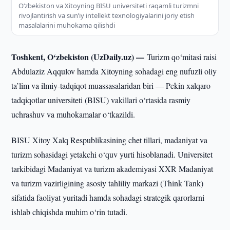
Oʻzbekiston va Xitoyning BISU universiteti raqamli turizmni
rivojlantirish va sunʼiy intellekt texnologiyalarini joriy etish
masalalarini muhokama qilishdi
Toshkent, O‘zbekiston (UzDaily.uz) —
Turizm qo‘mitasi raisi
Abdulaziz Aqqulov hamda Xitoyning sohadagi eng nufuzli oliy
ta’lim va ilmiy-tadqiqot muassasalaridan biri — Pekin xalqaro
tadqiqotlar universiteti (BISU) vakillari o‘rtasida rasmiy
uchrashuv va muhokamalar o‘tkazildi.
BISU Xitoy Xalq Respublikasining chet tillari, madaniyat va
turizm sohasidagi yetakchi o‘quv yurti hisoblanadi. Universitet
tarkibidagi Madaniyat va turizm akademiyasi XXR Madaniyat
va turizm vazirligining asosiy tahliliy markazi (Think Tank)
sifatida faoliyat yuritadi hamda sohadagi strategik qarorlarni
ishlab chiqishda muhim o‘rin tutadi.