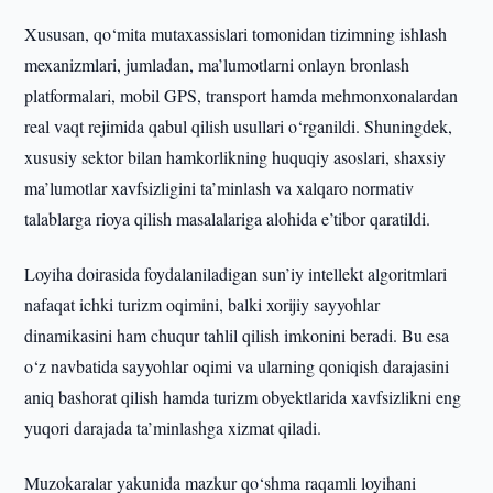
Xususan, qo‘mita mutaxassislari tomonidan tizimning ishlash
mexanizmlari, jumladan, ma’lumotlarni onlayn bronlash
platformalari, mobil GPS, transport hamda mehmonxonalardan
real vaqt rejimida qabul qilish usullari o‘rganildi. Shuningdek,
xususiy sektor bilan hamkorlikning huquqiy asoslari, shaxsiy
ma’lumotlar xavfsizligini ta’minlash va xalqaro normativ
talablarga rioya qilish masalalariga alohida e’tibor qaratildi.
Loyiha doirasida foydalaniladigan sun’iy intellekt algoritmlari
nafaqat ichki turizm oqimini, balki xorijiy sayyohlar
dinamikasini ham chuqur tahlil qilish imkonini beradi. Bu esa
o‘z navbatida sayyohlar oqimi va ularning qoniqish darajasini
aniq bashorat qilish hamda turizm obyektlarida xavfsizlikni eng
yuqori darajada ta’minlashga xizmat qiladi.
Muzokaralar yakunida mazkur qo‘shma raqamli loyihani