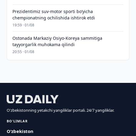
Prezidentimiz suv-motor sporti bo‘yicha
chempionatning ochilishida ishtirok etdi
19:59 · 01/08
Ostonada Markaziy Osiyo-Koreya sammitiga
tayyorgarlik muhokama qilindi
20:55 · 01/08
O'zbekistonning yetakchi yangiliklar portali. 24/7 yangiliklar.
BO'LIMLAR
O‘zbekiston