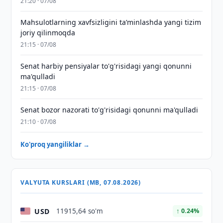
21:20 · 07/08
Mahsulotlarning xavfsizligini taʼminlashda yangi tizim
joriy qilinmoqda
21:15 · 07/08
Senat harbiy pensiyalar to'g'risidagi yangi qonunni
ma'qulladi
21:15 · 07/08
Senat bozor nazorati to'g'risidagi qonunni ma'qulladi
21:10 · 07/08
Ko'proq yangiliklar →
VALYUTA KURSLARI (MB, 07.08.2026)
USD
11915,64 so'm
↑ 0.24%