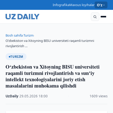
Infografika
Maxsus loyihalar
O'z
Bosh sahifa
Turizm
›
›
Oʻzbekiston va Xitoyning BISU universiteti raqamli turizmni
rivojlantirish …
TURIZM
Oʻzbekiston va Xitoyning BISU universiteti
raqamli turizmni rivojlantirish va sunʼiy
intellekt texnologiyalarini joriy etish
masalalarini muhokama qilishdi
UzDaily
·
29.05.2026
·
18:00
·
1609 views