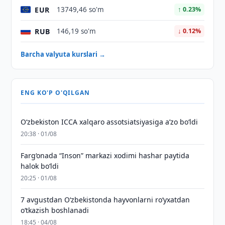
EUR
13749,46 so'm
↑ 0.23%
RUB
146,19 so'm
↓ 0.12%
Barcha valyuta kurslari →
ENG KO'P O'QILGAN
O‘zbekiston ICCA xalqaro assotsiatsiyasiga aʼzo bo‘ldi
20:38 · 01/08
Farg‘onada “Inson” markazi xodimi hashar paytida
halok bo‘ldi
20:25 · 01/08
7 avgustdan O‘zbekistonda hayvonlarni ro‘yxatdan
o‘tkazish boshlanadi
18:45 · 04/08