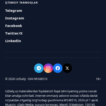
IJTIMOIY TARMOQLAR
Telegram
Instagram
Facebook
Twitter/X
LinkedIn
© 2026 UzDaily · OAV №248510
18+
UzDaily.uz materiallaridan foydalanish faqat tahririyatning yozma ruxsati
bilan amalga oshiriladi. Internet-ommaviy axborot vositasi sifatida davlat
roʻyxatidan oʻtganligi toʻgʻrisidagi guvohnoma №248510, 2024 yil 1 aprel.
Muassis: «Daily Media» xususiy korxonasi. Manzil: Oʻzbekiston, 100180,