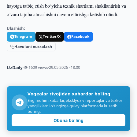
hayotga tatbiq etish bo‘yicha texnik shartlarni shakllantirish va
o‘zaro tajriba almashishni davom ettirishga kelishib olindi.
Ulashish:
Telegram
Twitter/X
Facebook
Havolani nusxalash
UzDaily
·
👁 1609 views
·
29.05.2026 · 18:00
Voqealar rivojidan xabardor bo‘ling
Eng muhim xabarlar, eksklyuziv reportajlar va tezkor
yangiliklarni o‘zingizga qulay platformada kuzatib
boring.
Obuna bo'ling