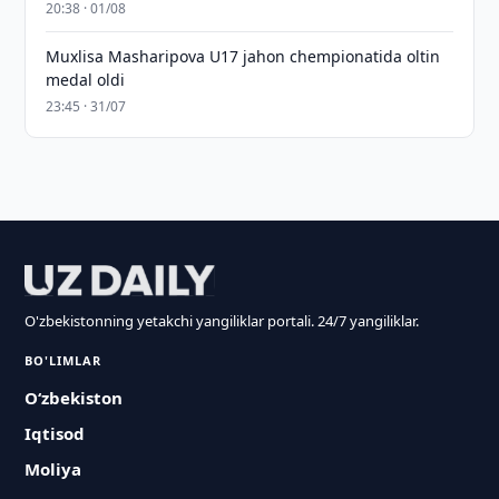
20:38 · 01/08
Muxlisa Masharipova U17 jahon chempionatida oltin
medal oldi
23:45 · 31/07
O'zbekistonning yetakchi yangiliklar portali. 24/7 yangiliklar.
BO'LIMLAR
O‘zbekiston
Iqtisod
Moliya