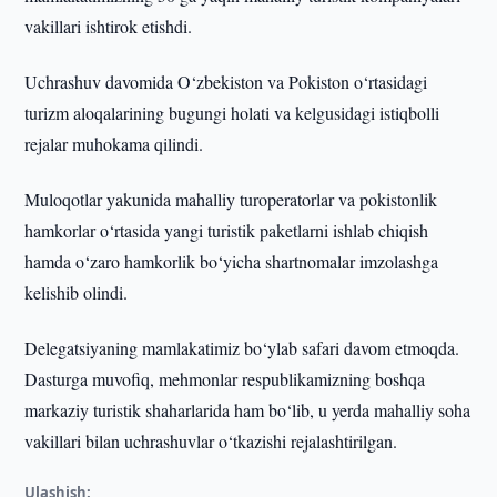
vakillari ishtirok etishdi.
Uchrashuv davomida O‘zbekiston va Pokiston o‘rtasidagi
turizm aloqalarining bugungi holati va kelgusidagi istiqbolli
rejalar muhokama qilindi.
Muloqotlar yakunida mahalliy turoperatorlar va pokistonlik
hamkorlar o‘rtasida yangi turistik paketlarni ishlab chiqish
hamda o‘zaro hamkorlik bo‘yicha shartnomalar imzolashga
kelishib olindi.
Delegatsiyaning mamlakatimiz bo‘ylab safari davom etmoqda.
Dasturga muvofiq, mehmonlar respublikamizning boshqa
markaziy turistik shaharlarida ham bo‘lib, u yerda mahalliy soha
vakillari bilan uchrashuvlar o‘tkazishi rejalashtirilgan.
Ulashish: