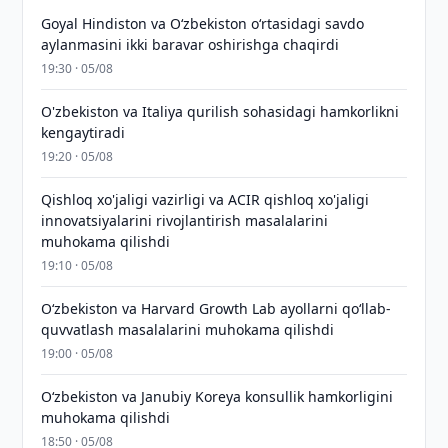
Goyal Hindiston va Oʻzbekiston oʻrtasidagi savdo
aylanmasini ikki baravar oshirishga chaqirdi
19:30 · 05/08
O'zbekiston va Italiya qurilish sohasidagi hamkorlikni
kengaytiradi
19:20 · 05/08
Qishloq xo'jaligi vazirligi va ACIR qishloq xo'jaligi
innovatsiyalarini rivojlantirish masalalarini
muhokama qilishdi
19:10 · 05/08
Oʻzbekiston va Harvard Growth Lab ayollarni qoʻllab-
quvvatlash masalalarini muhokama qilishdi
19:00 · 05/08
Oʻzbekiston va Janubiy Koreya konsullik hamkorligini
muhokama qilishdi
18:50 · 05/08