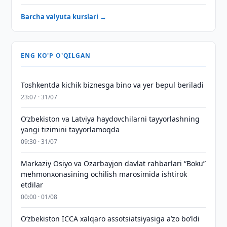
Barcha valyuta kurslari →
ENG KO'P O'QILGAN
Toshkentda kichik biznesga bino va yer bepul beriladi
23:07 · 31/07
Oʻzbekiston va Latviya haydovchilarni tayyorlashning
yangi tizimini tayyorlamoqda
09:30 · 31/07
Markaziy Osiyo va Ozarbayjon davlat rahbarlari “Boku”
mehmonxonasining ochilish marosimida ishtirok
etdilar
00:00 · 01/08
O‘zbekiston ICCA xalqaro assotsiatsiyasiga aʼzo bo‘ldi