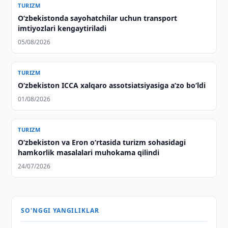
TURIZM
Oʻzbekistonda sayohatchilar uchun transport
imtiyozlari kengaytiriladi
05/08/2026
TURIZM
O‘zbekiston ICCA xalqaro assotsiatsiyasiga aʼzo bo‘ldi
01/08/2026
TURIZM
Oʻzbekiston va Eron oʻrtasida turizm sohasidagi
hamkorlik masalalari muhokama qilindi
24/07/2026
SO'NGGI YANGILIKLAR