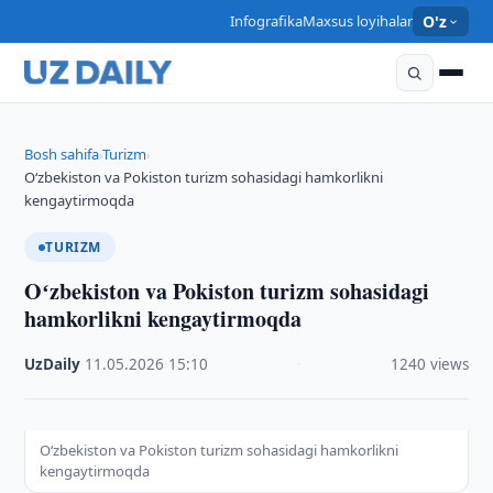
Infografika
Maxsus loyihalar
O'z
Bosh sahifa
Turizm
›
›
Oʻzbekiston va Pokiston turizm sohasidagi hamkorlikni
kengaytirmoqda
TURIZM
Oʻzbekiston va Pokiston turizm sohasidagi
hamkorlikni kengaytirmoqda
UzDaily
·
11.05.2026
·
15:10
·
1240 views
Oʻzbekiston va Pokiston turizm sohasidagi hamkorlikni
kengaytirmoqda