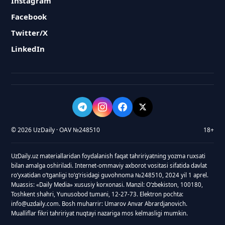
Instagram
Facebook
Twitter/X
LinkedIn
© 2026 UzDaily · OAV №248510
18+
UzDaily.uz materiallaridan foydalanish faqat tahririyatning yozma ruxsati
bilan amalga oshiriladi. Internet-ommaviy axborot vositasi sifatida davlat
roʻyxatidan oʻtganligi toʻgʻrisidagi guvohnoma №248510, 2024 yil 1 aprel.
Muassis: «Daily Media» xususiy korxonasi. Manzil: Oʻzbekiston, 100180,
Toshkent shahri, Yunusobod tumani, 12-27-73. Elektron pochta:
info@uzdaily.com. Bosh muharrir: Umarov Anvar Abrardjanovich.
Mualliflar fikri tahririyat nuqtayi nazariga mos kelmasligi mumkin.