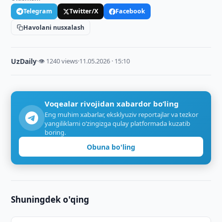
Telegram
Twitter/X
Facebook
Havolani nusxalash
UzDaily
·
👁 1240 views
·
11.05.2026 · 15:10
Voqealar rivojidan xabardor bo‘ling
Eng muhim xabarlar, eksklyuziv reportajlar va tezkor
yangiliklarni o‘zingizga qulay platformada kuzatib
boring.
Obuna bo'ling
Shuningdek o'qing