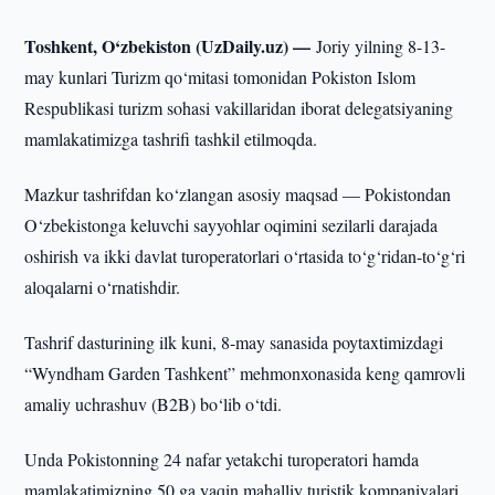
Toshkent, O‘zbekiston (UzDaily.uz) —
Joriy yilning 8-13-
may kunlari Turizm qo‘mitasi tomonidan Pokiston Islom
Respublikasi turizm sohasi vakillaridan iborat delegatsiyaning
mamlakatimizga tashrifi tashkil etilmoqda.
Mazkur tashrifdan ko‘zlangan asosiy maqsad — Pokistondan
O‘zbekistonga keluvchi sayyohlar oqimini sezilarli darajada
oshirish va ikki davlat turoperatorlari o‘rtasida to‘g‘ridan-to‘g‘ri
aloqalarni o‘rnatishdir.
Tashrif dasturining ilk kuni, 8-may sanasida poytaxtimizdagi
“Wyndham Garden Tashkent” mehmonxonasida keng qamrovli
amaliy uchrashuv (B2B) bo‘lib o‘tdi.
Unda Pokistonning 24 nafar yetakchi turoperatori hamda
mamlakatimizning 50 ga yaqin mahalliy turistik kompaniyalari