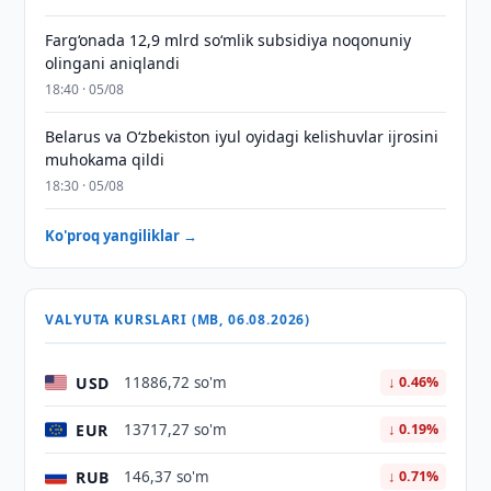
Farg‘onada 12,9 mlrd so‘mlik subsidiya noqonuniy
olingani aniqlandi
18:40 · 05/08
Belarus va O‘zbekiston iyul oyidagi kelishuvlar ijrosini
muhokama qildi
18:30 · 05/08
Ko'proq yangiliklar →
VALYUTA KURSLARI (MB, 06.08.2026)
USD
11886,72 so'm
↓ 0.46%
EUR
13717,27 so'm
↓ 0.19%
RUB
146,37 so'm
↓ 0.71%