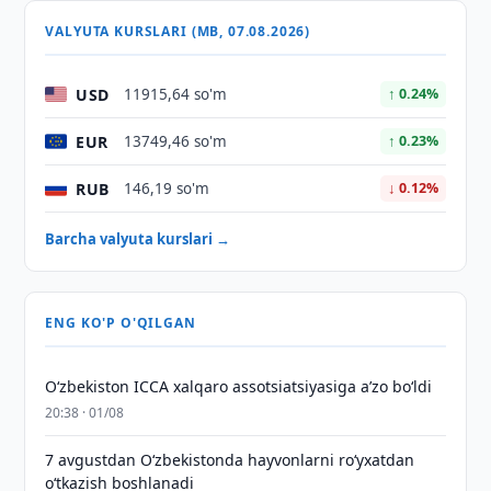
VALYUTA KURSLARI (MB, 07.08.2026)
USD
11915,64 so'm
↑ 0.24%
EUR
13749,46 so'm
↑ 0.23%
RUB
146,19 so'm
↓ 0.12%
Barcha valyuta kurslari →
ENG KO'P O'QILGAN
O‘zbekiston ICCA xalqaro assotsiatsiyasiga aʼzo bo‘ldi
20:38 · 01/08
7 avgustdan O‘zbekistonda hayvonlarni ro‘yxatdan
o‘tkazish boshlanadi