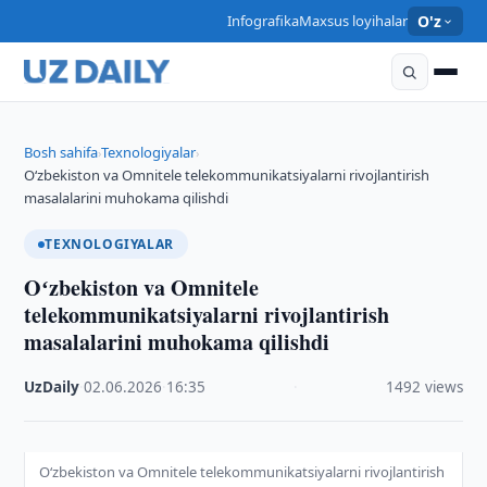
Infografika
Maxsus loyihalar
O'z
Bosh sahifa
Texnologiyalar
›
›
Oʻzbekiston va Omnitele telekommunikatsiyalarni rivojlantirish
masalalarini muhokama qilishdi
TEXNOLOGIYALAR
Oʻzbekiston va Omnitele
telekommunikatsiyalarni rivojlantirish
masalalarini muhokama qilishdi
UzDaily
·
02.06.2026
·
16:35
·
1492 views
Oʻzbekiston va Omnitele telekommunikatsiyalarni rivojlantirish