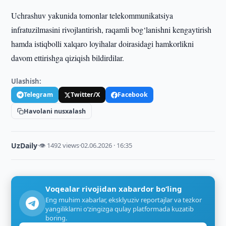
Uchrashuv yakunida tomonlar telekommunikatsiya
infratuzilmasini rivojlantirish, raqamli bog‘lanishni kengaytirish
hamda istiqbolli xalqaro loyihalar doirasidagi hamkorlikni
davom ettirishga qiziqish bildirdilar.
Ulashish:
Telegram
Twitter/X
Facebook
Havolani nusxalash
UzDaily
·
👁 1492 views
·
02.06.2026 · 16:35
Voqealar rivojidan xabardor bo‘ling
Eng muhim xabarlar, eksklyuziv reportajlar va tezkor
yangiliklarni o‘zingizga qulay platformada kuzatib
boring.