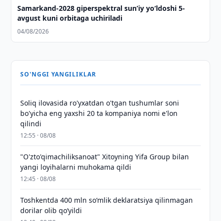
Samarkand-2028 giperspektral sun’iy yo‘ldoshi 5-
avgust kuni orbitaga uchiriladi
04/08/2026
SO'NGGI YANGILIKLAR
Soliq ilovasida ro'yxatdan o'tgan tushumlar soni
bo'yicha eng yaxshi 20 ta kompaniya nomi e'lon
qilindi
12:55 · 08/08
"O'zto'qimachiliksanoat" Xitoyning Yifa Group bilan
yangi loyihalarni muhokama qildi
12:45 · 08/08
Toshkentda 400 mln so‘mlik deklaratsiya qilinmagan
dorilar olib qo‘yildi