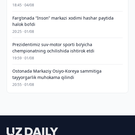
18:45 · 04/08
Farg‘onada “Inson” markazi xodimi hashar paytida
halok bo‘ldi
20:25 · 01/08
Prezidentimiz suv-motor sporti bo‘yicha
chempionatning ochilishida ishtirok etdi
19:59 · 01/08
Ostonada Markaziy Osiyo-Koreya sammitiga
tayyorgarlik muhokama qilindi
20:55 · 01/08