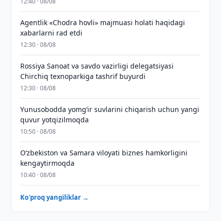
12:40 · 08/08
Agentlik «Chodra hovli» majmuasi holati haqidagi
xabarlarni rad etdi
12:30 · 08/08
Rossiya Sanoat va savdo vazirligi delegatsiyasi
Chirchiq texnoparkiga tashrif buyurdi
12:30 · 08/08
Yunusobodda yomg‘ir suvlarini chiqarish uchun yangi
quvur yotqizilmoqda
10:50 · 08/08
Oʻzbekiston va Samara viloyati biznes hamkorligini
kengaytirmoqda
10:40 · 08/08
Ko'proq yangiliklar →