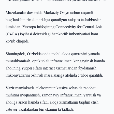
Muzokaralar davomida Markaziy Osiyo uchun raqamli
bog‘lanishni rivojlantirishga qaratilgan xalqaro tashabbuslar,
jumladan, Yevropa Ittifoqining Connectivity for Central Asia
(C4CA) loyihasi doirasidagi hamkorlik imkoniyatlari ham
ko‘rib chiqildi.
Shuningdek, O‘zbekistonda mobil aloqa qamrovini yanada
mustahkamlash, optik tolali infratuzilmani kengaytirish hamda
aholining yuqori sifatli internet xizmatlaridan foydalanish
imkoniyatlarini oshirish masalalariga alohida e’tibor qaratildi.
Vazir mamlakatda telekommunikatsiya sohasida raqobat
muhitini rivojlantirish, zamonaviy infratuzilmani yaratish va
aholiga arzon hamda sifatli aloqa xizmatlarini taqdim etish
ustuvor vazifalardan biri ekanini ta’kidladi.