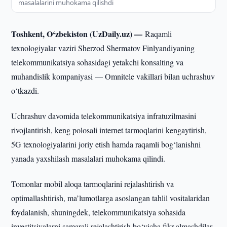
masalalarini muhokama qilishdi
Toshkent, O‘zbekiston (UzDaily.uz) —
Raqamli
texnologiyalar vaziri Sherzod Shermatov Finlyandiyaning
telekommunikatsiya sohasidagi yetakchi konsalting va
muhandislik kompaniyasi — Omnitele vakillari bilan uchrashuv
o‘tkazdi.
Uchrashuv davomida telekommunikatsiya infratuzilmasini
rivojlantirish, keng polosali internet tarmoqlarini kengaytirish,
5G texnologiyalarini joriy etish hamda raqamli bog‘lanishni
yanada yaxshilash masalalari muhokama qilindi.
Tomonlar mobil aloqa tarmoqlarini rejalashtirish va
optimallashtirish, ma’lumotlarga asoslangan tahlil vositalaridan
foydalanish, shuningdek, telekommunikatsiya sohasida
investitsiyalarni samarali rejalashtirish bo‘yicha fikr almashdilar.