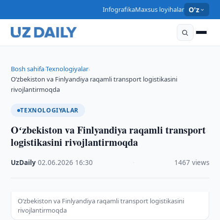
Infografika
Maxsus loyihalar
O'z
Bosh sahifa
Texnologiyalar
›
›
Oʻzbekiston va Finlyandiya raqamli transport logistikasini
rivojlantirmoqda
TEXNOLOGIYALAR
Oʻzbekiston va Finlyandiya raqamli transport
logistikasini rivojlantirmoqda
UzDaily
·
02.06.2026
·
16:30
·
1467 views
Oʻzbekiston va Finlyandiya raqamli transport logistikasini
rivojlantirmoqda