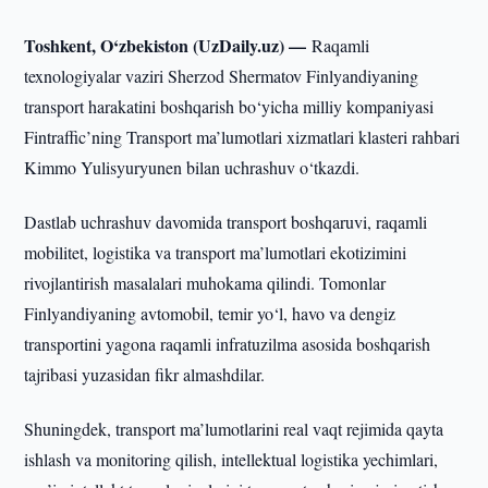
Toshkent, O‘zbekiston (UzDaily.uz) —
Raqamli
texnologiyalar vaziri Sherzod Shermatov Finlyandiyaning
transport harakatini boshqarish bo‘yicha milliy kompaniyasi
Fintraffic’ning Transport ma’lumotlari xizmatlari klasteri rahbari
Kimmo Yulisyuryunen bilan uchrashuv o‘tkazdi.
Dastlab uchrashuv davomida transport boshqaruvi, raqamli
mobilitet, logistika va transport ma’lumotlari ekotizimini
rivojlantirish masalalari muhokama qilindi. Tomonlar
Finlyandiyaning avtomobil, temir yo‘l, havo va dengiz
transportini yagona raqamli infratuzilma asosida boshqarish
tajribasi yuzasidan fikr almashdilar.
Shuningdek, transport ma’lumotlarini real vaqt rejimida qayta
ishlash va monitoring qilish, intellektual logistika yechimlari,