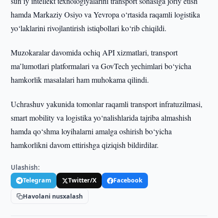
sun’iy intellekt texnologiyalarini transport sohasiga joriy etish
hamda Markaziy Osiyo va Yevropa o‘rtasida raqamli logistika
yo‘laklarini rivojlantirish istiqbollari ko‘rib chiqildi.
Muzokaralar davomida ochiq API xizmatlari, transport
ma’lumotlari platformalari va GovTech yechimlari bo‘yicha
hamkorlik masalalari ham muhokama qilindi.
Uchrashuv yakunida tomonlar raqamli transport infratuzilmasi,
smart mobility va logistika yo‘nalishlarida tajriba almashish
hamda qo‘shma loyihalarni amalga oshirish bo‘yicha
hamkorlikni davom ettirishga qiziqish bildirdilar.
Ulashish:
Telegram
Twitter/X
Facebook
Havolani nusxalash