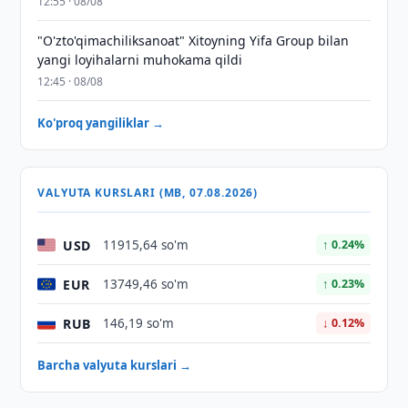
12:55 · 08/08
"O'zto'qimachiliksanoat" Xitoyning Yifa Group bilan
yangi loyihalarni muhokama qildi
12:45 · 08/08
Ko'proq yangiliklar →
VALYUTA KURSLARI (MB, 07.08.2026)
USD
11915,64 so'm
↑ 0.24%
EUR
13749,46 so'm
↑ 0.23%
RUB
146,19 so'm
↓ 0.12%
Barcha valyuta kurslari →