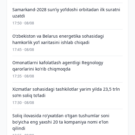
Samarkand-2028 sunʼiy yo‘ldoshi orbitadan ilk suratni
uzatdi
17:50 · 08/08
Oʻzbekiston va Belarus energetika sohasidagi
hamkorlik yoʻl xaritasini ishlab chiqadi
17:45 · 08/08
Omonatlarni kafolatlash agentligi Regnology
qarorlarini ko'rib chiqmoqda
17:35 · 08/08
Xizmatlar sohasidagi tashkilotlar yarim yilda 23,5 trln
so‘m soliq to‘ladi
17:30 · 08/08
Soliq ilovasida ro'yxatdan o'tgan tushumlar soni
bo'yicha eng yaxshi 20 ta kompaniya nomi e'lon
qilindi