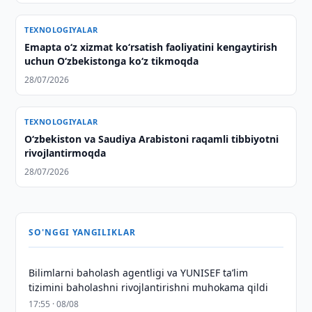
TEXNOLOGIYALAR
Emapta oʻz xizmat koʻrsatish faoliyatini kengaytirish
uchun Oʻzbekistonga koʻz tikmoqda
28/07/2026
TEXNOLOGIYALAR
Oʻzbekiston va Saudiya Arabistoni raqamli tibbiyotni
rivojlantirmoqda
28/07/2026
SO'NGGI YANGILIKLAR
Bilimlarni baholash agentligi va YUNISEF taʼlim
tizimini baholashni rivojlantirishni muhokama qildi
17:55 · 08/08