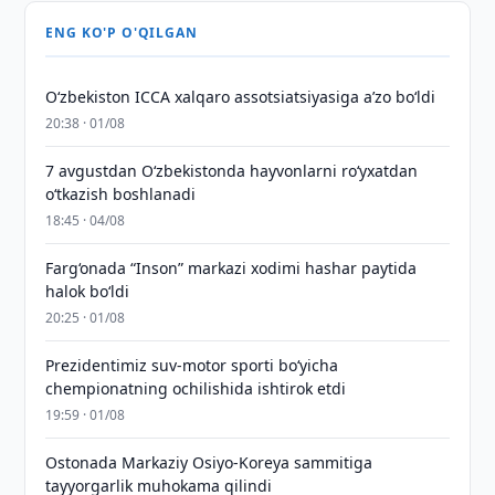
ENG KO'P O'QILGAN
O‘zbekiston ICCA xalqaro assotsiatsiyasiga aʼzo bo‘ldi
20:38 · 01/08
7 avgustdan O‘zbekistonda hayvonlarni ro‘yxatdan
o‘tkazish boshlanadi
18:45 · 04/08
Farg‘onada “Inson” markazi xodimi hashar paytida
halok bo‘ldi
20:25 · 01/08
Prezidentimiz suv-motor sporti bo‘yicha
chempionatning ochilishida ishtirok etdi
19:59 · 01/08
Ostonada Markaziy Osiyo-Koreya sammitiga
tayyorgarlik muhokama qilindi