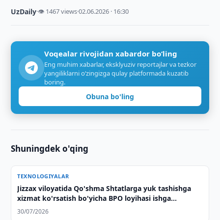
UzDaily
·
👁 1467 views
·
02.06.2026 · 16:30
Voqealar rivojidan xabardor bo‘ling
Eng muhim xabarlar, eksklyuziv reportajlar va tezkor
yangiliklarni o‘zingizga qulay platformada kuzatib
boring.
Obuna bo'ling
Shuningdek o'qing
TEXNOLOGIYALAR
Jizzax viloyatida Qo'shma Shtatlarga yuk tashishga
xizmat ko'rsatish bo'yicha BPO loyihasi ishga
tushirildi
30/07/2026