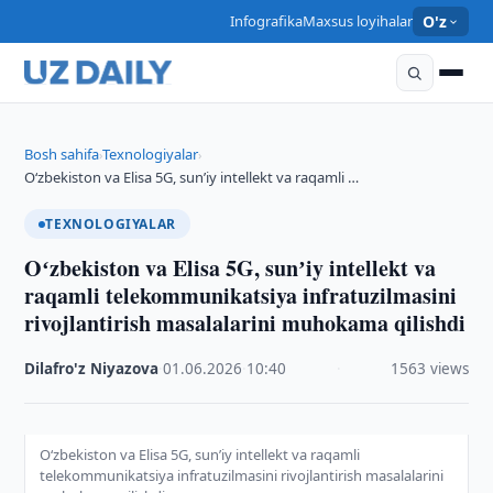
Infografika
Maxsus loyihalar
O'z
Bosh sahifa
Texnologiyalar
›
›
Oʻzbekiston va Elisa 5G, sunʼiy intellekt va raqamli …
TEXNOLOGIYALAR
Oʻzbekiston va Elisa 5G, sunʼiy intellekt va
raqamli telekommunikatsiya infratuzilmasini
rivojlantirish masalalarini muhokama qilishdi
Dilafro'z Niyazova
·
01.06.2026
·
10:40
·
1563 views
Oʻzbekiston va Elisa 5G, sunʼiy intellekt va raqamli
telekommunikatsiya infratuzilmasini rivojlantirish masalalarini