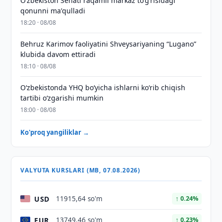
Oʻzbekiston Senati raqamli markaz toʻgʻrisidagi
qonunni maʼqulladi
18:20 · 08/08
Behruz Karimov faoliyatini Shveysariyaning “Lugano”
klubida davom ettiradi
18:10 · 08/08
O‘zbekistonda YHQ bo‘yicha ishlarni ko‘rib chiqish
tartibi o‘zgarishi mumkin
18:00 · 08/08
Ko'proq yangiliklar →
VALYUTA KURSLARI (MB, 07.08.2026)
USD
11915,64 so'm
↑ 0.24%
EUR
13749,46 so'm
↑ 0.23%