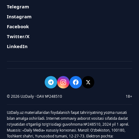
Telegram
Instagram
Facebook
Twitter/X
LinkedIn
© 2026 UzDaily · OAV №248510
18+
UzDaily.uz materiallaridan foydalanish faqat tahririyatning yozma ruxsati
bilan amalga oshiriladi. Internet-ommaviy axborot vositasi sifatida davlat
roʻyxatidan oʻtganligi toʻgʻrisidagi guvohnoma №248510, 2024 yil 1 aprel.
Muassis: «Daily Media» xususiy korxonasi. Manzil: Oʻzbekiston, 100180,
Toshkent shahri, Yunusobod tumani, 12-27-73. Elektron pochta: