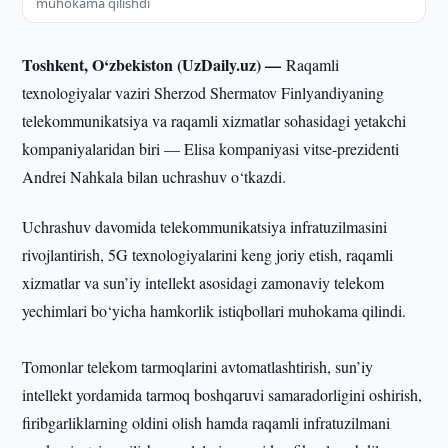
muhokama qilishdi
Toshkent, O‘zbekiston (UzDaily.uz) —
Raqamli
texnologiyalar vaziri Sherzod Shermatov Finlyandiyaning
telekommunikatsiya va raqamli xizmatlar sohasidagi yetakchi
kompaniyalaridan biri — Elisa kompaniyasi vitse-prezidenti
Andrei Nahkala bilan uchrashuv o‘tkazdi.
Uchrashuv davomida telekommunikatsiya infratuzilmasini
rivojlantirish, 5G texnologiyalarini keng joriy etish, raqamli
xizmatlar va sun’iy intellekt asosidagi zamonaviy telekom
yechimlari bo‘yicha hamkorlik istiqbollari muhokama qilindi.
Tomonlar telekom tarmoqlarini avtomatlashtirish, sun’iy
intellekt yordamida tarmoq boshqaruvi samaradorligini oshirish,
firibgarliklarning oldini olish hamda raqamli infratuzilmani