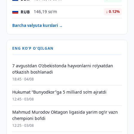
RUB
146,19 so'm
↓ 0.12%
Barcha valyuta kurslari →
ENG KO'P O'QILGAN
7 avgustdan O‘zbekistonda hayvonlarni ro‘yxatdan
o‘tkazish boshlanadi
18:45 · 04/08
Hukumat “Bunyodkor”ga 5 milliard so‘m ajratdi
12:45 · 03/08
Mahmud Murodov Oktagon ligasida yarim og‘ir vazn
chempioni bo‘ldi
12:25 · 03/08