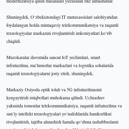
modernizatsiya qilish masalalari yuzasidan fikr almashdilar.
Shuningdek, O‘zbekistondagi IT mutaxassislari salohiyatidan
foydalangan holda mintaqaviy telekommunikatsiya va raqamli
texnologiyalar markazini rivojlantirish imkoniyatlari ko‘rib
chiqildi.
Muzokaralar davomida sanoat IoT yechimlari, smart
infratuzilma, ma’lumotlar markazlari va logistika sohalarida
raqamli texnologiyalarni joriy etish, shuningdek,
Markaziy Osiyoda optik tolali va 5G infratuzilmasini
kengaytirish istiqbollari muhokama qilindi. Uchrashuv
yakunida tomonlar telekommunikatsiya, raqamli infratuzilma va
sun’iy intellekt texnologiyalari yo‘nalishlarida hamkorlikni
rivojlantirish, tajriba almashish hamda qo‘shma tashabbuslarni