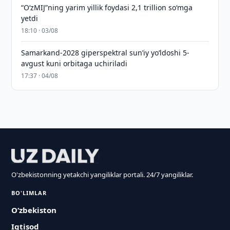
“O‘zMIJ”ning yarim yillik foydasi 2,1 trillion so‘mga
yetdi
18:10 · 03/08
Samarkand-2028 giperspektral sun’iy yo‘ldoshi 5-
avgust kuni orbitaga uchiriladi
17:37 · 04/08
O'zbekistonning yetakchi yangiliklar portali. 24/7 yangiliklar.
BO'LIMLAR
O‘zbekiston
Iqtisod