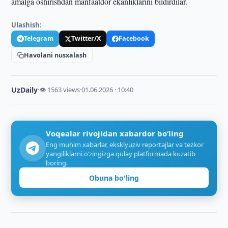
amalga oshirishdan manfaatdor ekanliklarini bildirdilar.
Ulashish:
Telegram
Twitter/X
Facebook
Havolani nusxalash
UzDaily
·
👁 1563 views
·
01.06.2026 · 10:40
Voqealar rivojidan xabardor bo‘ling
Eng muhim xabarlar, eksklyuziv reportajlar va tezkor
yangiliklarni o‘zingizga qulay platformada kuzatib
boring.
Obuna bo'ling