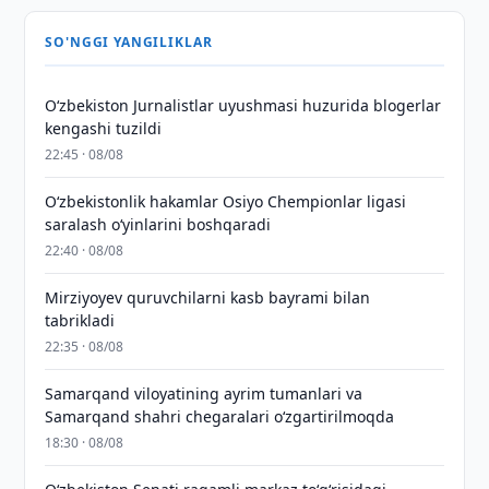
SO'NGGI YANGILIKLAR
O‘zbekiston Jurnalistlar uyushmasi huzurida blogerlar
kengashi tuzildi
22:45 · 08/08
O‘zbekistonlik hakamlar Osiyo Chempionlar ligasi
saralash o‘yinlarini boshqaradi
22:40 · 08/08
Mirziyoyev quruvchilarni kasb bayrami bilan
tabrikladi
22:35 · 08/08
Samarqand viloyatining ayrim tumanlari va
Samarqand shahri chegaralari oʻzgartirilmoqda
18:30 · 08/08