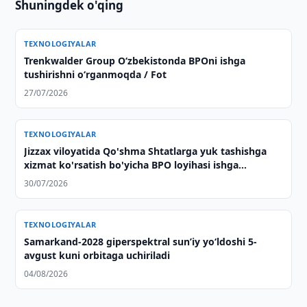
Shuningdek o'qing
TEXNOLOGIYALAR
Trenkwalder Group Oʻzbekistonda BPOni ishga
tushirishni oʻrganmoqda / Fot
27/07/2026
TEXNOLOGIYALAR
Jizzax viloyatida Qo'shma Shtatlarga yuk tashishga
xizmat ko'rsatish bo'yicha BPO loyihasi ishga
tushirildi
30/07/2026
TEXNOLOGIYALAR
Samarkand-2028 giperspektral sun’iy yo‘ldoshi 5-
avgust kuni orbitaga uchiriladi
04/08/2026