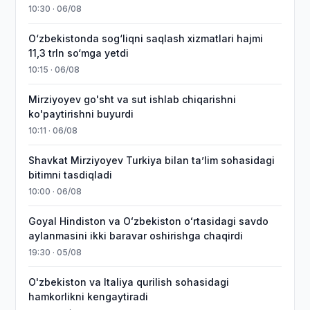
10:30 · 06/08
O‘zbekistonda sog‘liqni saqlash xizmatlari hajmi
11,3 trln so‘mga yetdi
10:15 · 06/08
Mirziyoyev go'sht va sut ishlab chiqarishni
ko'paytirishni buyurdi
10:11 · 06/08
Shavkat Mirziyoyev Turkiya bilan taʼlim sohasidagi
bitimni tasdiqladi
10:00 · 06/08
Goyal Hindiston va Oʻzbekiston oʻrtasidagi savdo
aylanmasini ikki baravar oshirishga chaqirdi
19:30 · 05/08
O'zbekiston va Italiya qurilish sohasidagi
hamkorlikni kengaytiradi