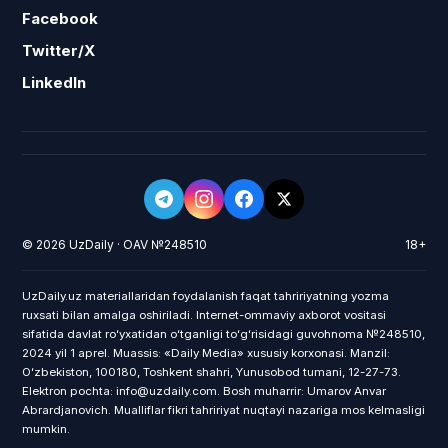
Facebook
Twitter/X
LinkedIn
© 2026 UzDaily · OAV №248510
18+
UzDaily.uz materiallaridan foydalanish faqat tahririyatning yozma
ruxsati bilan amalga oshiriladi. Internet-ommaviy axborot vositasi
sifatida davlat roʻyxatidan oʻtganligi toʻgʻrisidagi guvohnoma №248510,
2024 yil 1 aprel. Muassis: «Daily Media» xususiy korxonasi. Manzil:
Oʻzbekiston, 100180, Toshkent shahri, Yunusobod tumani, 12-27-73.
Elektron pochta: info@uzdaily.com. Bosh muharrir: Umarov Anvar
Abrardjanovich. Mualliflar fikri tahririyat nuqtayi nazariga mos kelmasligi
mumkin.