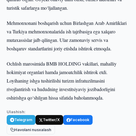
turistik safarlarga mo‘ljallangan.
Mehmonxonani boshqarish uchun Birlashgan Arab Amirliklari
va Turkiya mehmonxonalarida ish tajribasiga ega xalqaro
mutaxassislar jalb qilingan. Ular zamonaviy servis va
boshqaruv standartlarini joriy etishda ishtirok etmoqda.
Ochlish marosimida BMB HOLDING vakillari, mahalliy
hokimiyat organlari hamda jamoatchilik ishtirok etdi.
Loyihaning ishga tushirilishi turizm infratuzilmasini
rivojlantirish va hududning investitsiyaviy jozibadorligini
oshirishga qo‘shilgan hissa sifatida baholanmoqda.
Ulashish:
Telegram
Twitter/X
Facebook
Havolani nusxalash