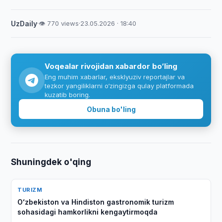
UzDaily
·
👁 770 views
·
23.05.2026 · 18:40
Voqealar rivojidan xabardor bo‘ling
Eng muhim xabarlar, eksklyuziv reportajlar va
tezkor yangiliklarni o‘zingizga qulay platformada
kuzatib boring.
Obuna bo'ling
Shuningdek o'qing
TURIZM
Oʻzbekiston va Hindiston gastronomik turizm
sohasidagi hamkorlikni kengaytirmoqda