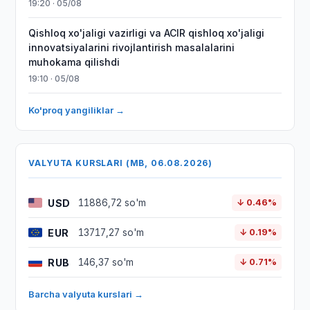
19:20 · 05/08
Qishloq xo'jaligi vazirligi va ACIR qishloq xo'jaligi
innovatsiyalarini rivojlantirish masalalarini
muhokama qilishdi
19:10 · 05/08
Ko'proq yangiliklar →
VALYUTA KURSLARI (MB, 06.08.2026)
USD
11886,72 so'm
↓ 0.46%
EUR
13717,27 so'm
↓ 0.19%
RUB
146,37 so'm
↓ 0.71%
Barcha valyuta kurslari →