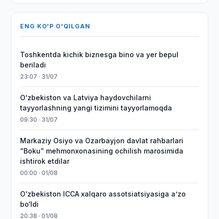
ENG KO'P O'QILGAN
Toshkentda kichik biznesga bino va yer bepul
beriladi
23:07 · 31/07
Oʻzbekiston va Latviya haydovchilarni
tayyorlashning yangi tizimini tayyorlamoqda
09:30 · 31/07
Markaziy Osiyo va Ozarbayjon davlat rahbarlari
“Boku” mehmonxonasining ochilish marosimida
ishtirok etdilar
00:00 · 01/08
O‘zbekiston ICCA xalqaro assotsiatsiyasiga aʼzo
bo‘ldi
20:38 · 01/08