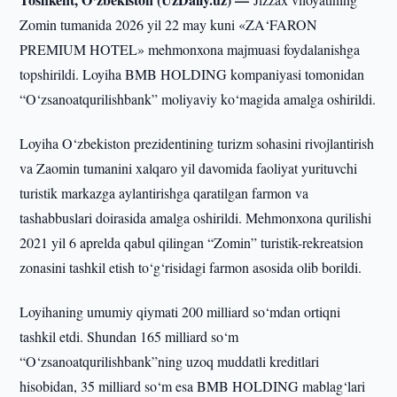
Zomin tumanida 2026 yil 22 may kuni «ZA‘FARON
PREMIUM HOTEL» mehmonxona majmuasi foydalanishga
topshirildi. Loyiha BMB HOLDING kompaniyasi tomonidan
“O‘zsanoatqurilishbank” moliyaviy ko‘magida amalga oshirildi.
Loyiha O‘zbekiston prezidentining turizm sohasini rivojlantirish
va Zaomin tumanini xalqaro yil davomida faoliyat yurituvchi
turistik markazga aylantirishga qaratilgan farmon va
tashabbuslari doirasida amalga oshirildi. Mehmonxona qurilishi
2021 yil 6 aprelda qabul qilingan “Zomin” turistik-rekreatsion
zonasini tashkil etish to‘g‘risidagi farmon asosida olib borildi.
Loyihaning umumiy qiymati 200 milliard so‘mdan ortiqni
tashkil etdi. Shundan 165 milliard so‘m
“O‘zsanoatqurilishbank”ning uzoq muddatli kreditlari
hisobidan, 35 milliard so‘m esa BMB HOLDING mablag‘lari