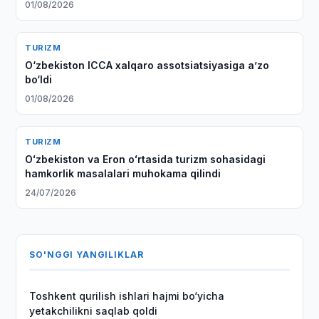
01/08/2026
TURIZM
O‘zbekiston ICCA xalqaro assotsiatsiyasiga aʼzo
bo‘ldi
01/08/2026
TURIZM
Oʻzbekiston va Eron oʻrtasida turizm sohasidagi
hamkorlik masalalari muhokama qilindi
24/07/2026
SO'NGGI YANGILIKLAR
Toshkent qurilish ishlari hajmi bo‘yicha
yetakchilikni saqlab qoldi