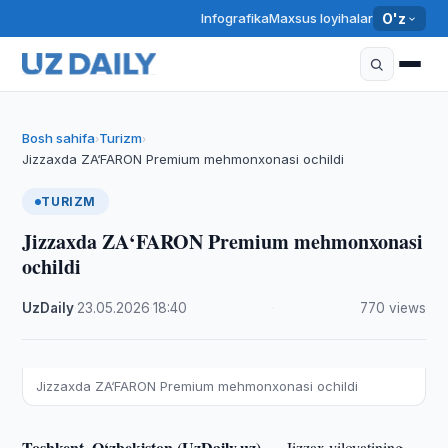
Infografika
Maxsus loyihalar
O'z
Bosh sahifa
Turizm
›
›
Jizzaxda ZA‘FARON Premium mehmonxonasi ochildi
TURIZM
Jizzaxda ZA‘FARON Premium mehmonxonasi
ochildi
UzDaily
·
23.05.2026
·
18:40
·
770 views
Jizzaxda ZA‘FARON Premium mehmonxonasi ochildi
Toshkent, O‘zbekiston (UzDaily.uz) —
Jizzax viloyatining