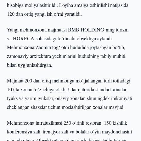
hisobiga moliyalashtirildi. Loyiha amalga oshirilishi natijasida
120 dan ortiq yangi ish o‘rni yaratildi.
Yangi mehmonxona majmuasi BMB HOLDING‘ning turizm
va HORECA sohasidagi to‘rtinchi obyektiga aylandi.
Mehmonxona Zaomin tog‘ oldi hududida joylashgan bo‘lib,
zamonaviy arxitektura yechimlarini hududning tabiiy muhiti
bilan uyg‘unlashtirgan.
Majmua 200 dan ortiq mehmonga mo‘ljallangan turli toifadagi
107 ta xonani o‘z ichiga oladi. Ular qatorida standart xonalar,
lyuks va yarim lyukslar, oilaviy xonalar, shuningdek imkoniyati
cheklangan shaxslar uchun moslashtirilgan xonalar mavjud.
Mehmonxona infratuzilmasi 250 o‘rinli restoran, 150 kishilik
konferensiya zali, trenajyor zali va bolalar o‘yin maydonchasini
qamrab olgan. Obyekt oilaviy dam olish, biznes tadbirlari va