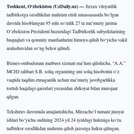
Toshkent, O‘zbekiston (UzDaily.uz) —
Jizzax viloyatilik
tadbirkorga ozodlikdan mahrum etish muassasasida bo‘lgan
davrida hisoblangan 95 mln so‘mlik 27 ta maʼmuriy jarima
O‘zbekiston Prezidenti huzuridagi Tadbirkorlik subyektlarining
huquqlari va qonuniy manfaatlarini himoya qilish bo‘yicha vakil
aralashuvidan so‘ng bekor qilindi.
Biznes-ombudsman matbuot xizmati maʼlum qilishicha, “A.A.”
MCHJ rahbari S.B. soliq organining uni soliq hisobotini o‘z
vaqtida taqdim etmaganlik uchun maʼmuriy javobgarlikka
tortish haqidagi qarorlari yuzasidan shikoyat bilan murojaat
qilgan.
Tekshiruv davomida aniqlanishicha, Mirzacho‘l tumani jinoyat
ishlari bo‘yicha sudining 2024 yil 24 iyuldagi hukmiga ko‘ra,
tadbirkor ozodlikdan mahrum qilish jazosiga hukm qilingan.