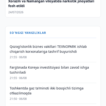
Xorazm va Namangan viloyatida narkotik jinoyatlari
fosh etildi
24/07/2026
SO'NGGI YANGILIKLAR
Qozogʻistonlik biznes vakillari TEXNOPARK ishlab
chiqarish korxonalariga tashrif buyurishdi
21:55 · 06/08
Farg‘onada Koreya investitsiyasi bilan zavod ishga
tushiriladi
21:55 · 06/08
Toshkentda gaz taʼminoti ikki bosqichli tizimga
o‘tkazilmoqda
21:50 · 06/08