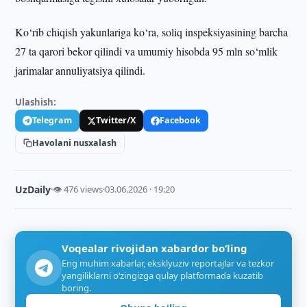
Ko‘rib chiqish yakunlariga ko‘ra, soliq inspeksiyasining barcha
27 ta qarori bekor qilindi va umumiy hisobda 95 mln so‘mlik
jarimalar annuliyatsiya qilindi.
Ulashish:
Telegram
Twitter/X
Facebook
Havolani nusxalash
UzDaily
·
👁 476 views
·
03.06.2026 · 19:20
Voqealar rivojidan xabardor bo‘ling
Eng muhim xabarlar, eksklyuziv reportajlar va tezkor
yangiliklarni o‘zingizga qulay platformada kuzatib
boring.