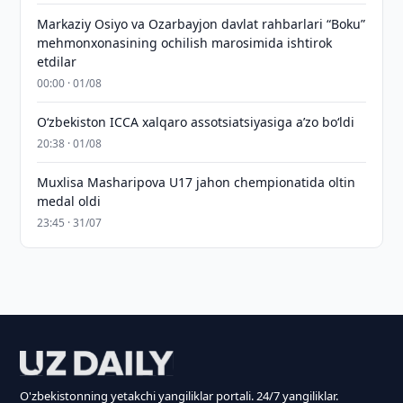
Markaziy Osiyo va Ozarbayjon davlat rahbarlari “Boku”
mehmonxonasining ochilish marosimida ishtirok
etdilar
00:00 · 01/08
O‘zbekiston ICCA xalqaro assotsiatsiyasiga aʼzo bo‘ldi
20:38 · 01/08
Muxlisa Masharipova U17 jahon chempionatida oltin
medal oldi
23:45 · 31/07
O'zbekistonning yetakchi yangiliklar portali. 24/7 yangiliklar.