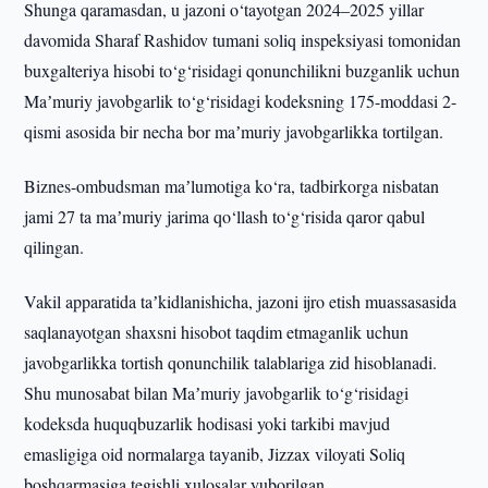
Shunga qaramasdan, u jazoni o‘tayotgan 2024–2025 yillar
davomida Sharaf Rashidov tumani soliq inspeksiyasi tomonidan
buxgalteriya hisobi to‘g‘risidagi qonunchilikni buzganlik uchun
Maʼmuriy javobgarlik to‘g‘risidagi kodeksning 175-moddasi 2-
qismi asosida bir necha bor maʼmuriy javobgarlikka tortilgan.
Biznes-ombudsman maʼlumotiga ko‘ra, tadbirkorga nisbatan
jami 27 ta maʼmuriy jarima qo‘llash to‘g‘risida qaror qabul
qilingan.
Vakil apparatida taʼkidlanishicha, jazoni ijro etish muassasasida
saqlanayotgan shaxsni hisobot taqdim etmaganlik uchun
javobgarlikka tortish qonunchilik talablariga zid hisoblanadi.
Shu munosabat bilan Maʼmuriy javobgarlik to‘g‘risidagi
kodeksda huquqbuzarlik hodisasi yoki tarkibi mavjud
emasligiga oid normalarga tayanib, Jizzax viloyati Soliq
boshqarmasiga tegishli xulosalar yuborilgan.