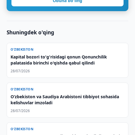
Obuna bo'ling
Shuningdek o'qing
O‘ZBEKISTON
Kapital bozori to'g'risidagi qonun Qonunchilik
palatasida birinchi o'qishda qabul qilindi
28/07/2026
O‘ZBEKISTON
Oʻzbekiston va Saudiya Arabistoni tibbiyot sohasida
kelishuvlar imzoladi
28/07/2026
O‘ZBEKISTON