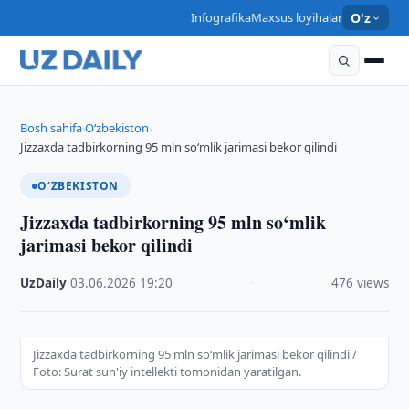
Infografika
Maxsus loyihalar
O'z
Bosh sahifa
O‘zbekiston
›
›
Jizzaxda tadbirkorning 95 mln so‘mlik jarimasi bekor qilindi
O‘ZBEKISTON
Jizzaxda tadbirkorning 95 mln so‘mlik
jarimasi bekor qilindi
UzDaily
·
03.06.2026
·
19:20
·
476 views
Jizzaxda tadbirkorning 95 mln so‘mlik jarimasi bekor qilindi /
Foto: Surat sun'iy intellekti tomonidan yaratilgan.