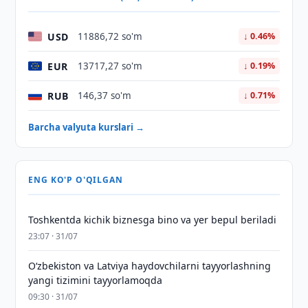
USD
11886,72 so'm
↓ 0.46%
EUR
13717,27 so'm
↓ 0.19%
RUB
146,37 so'm
↓ 0.71%
Barcha valyuta kurslari →
ENG KO'P O'QILGAN
Toshkentda kichik biznesga bino va yer bepul beriladi
23:07 · 31/07
Oʻzbekiston va Latviya haydovchilarni tayyorlashning
yangi tizimini tayyorlamoqda
09:30 · 31/07