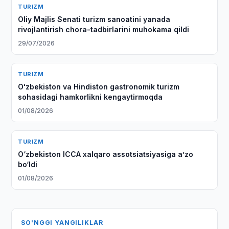
TURIZM
Oliy Majlis Senati turizm sanoatini yanada
rivojlantirish chora-tadbirlarini muhokama qildi
29/07/2026
TURIZM
Oʻzbekiston va Hindiston gastronomik turizm
sohasidagi hamkorlikni kengaytirmoqda
01/08/2026
TURIZM
O‘zbekiston ICCA xalqaro assotsiatsiyasiga aʼzo
bo‘ldi
01/08/2026
SO'NGGI YANGILIKLAR