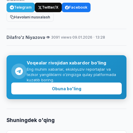
Telegram
Twitter/X
Facebook
Havolani nusxalash
Dilafro'z Niyazova
·
👁 3091 views
·
09.01.2026 · 13:28
Voqealar rivojidan xabardor bo‘ling
Eng muhim xabarlar, eksklyuziv reportajlar va
tezkor yangiliklarni o‘zingizga qulay platformada
kuzatib boring.
Obuna bo'ling
Shuningdek o'qing