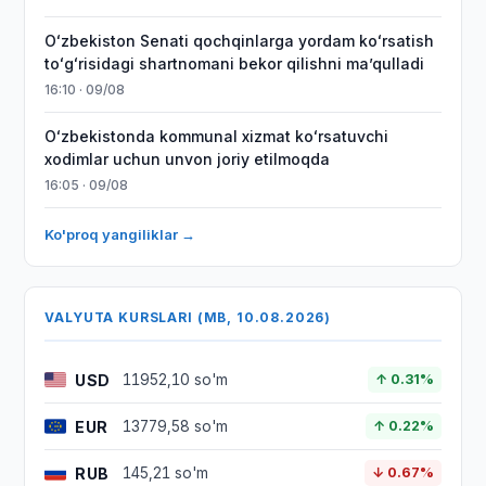
Oʻzbekiston Senati qochqinlarga yordam koʻrsatish
toʻgʻrisidagi shartnomani bekor qilishni maʼqulladi
16:10 · 09/08
Oʻzbekistonda kommunal xizmat koʻrsatuvchi
xodimlar uchun unvon joriy etilmoqda
16:05 · 09/08
Ko'proq yangiliklar →
VALYUTA KURSLARI (MB, 10.08.2026)
USD
11952,10 so'm
↑ 0.31%
EUR
13779,58 so'm
↑ 0.22%
RUB
145,21 so'm
↓ 0.67%