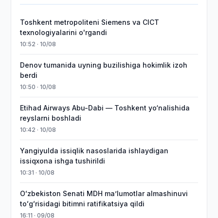
Toshkent metropoliteni Siemens va CICT
texnologiyalarini o'rgandi
10:52 · 10/08
Denov tumanida uyning buzilishiga hokimlik izoh
berdi
10:50 · 10/08
Etihad Airways Abu-Dabi — Toshkent yo‘nalishida
reyslarni boshladi
10:42 · 10/08
Yangiyulda issiqlik nasoslarida ishlaydigan
issiqxona ishga tushirildi
10:31 · 10/08
Oʻzbekiston Senati MDH maʼlumotlar almashinuvi
toʻgʻrisidagi bitimni ratifikatsiya qildi
16:11 · 09/08