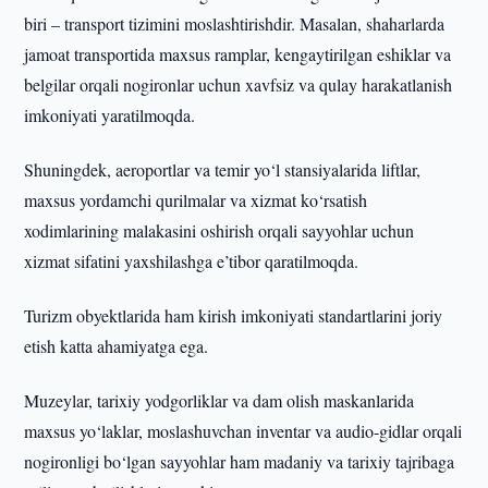
biri – transport tizimini moslashtirishdir. Masalan, shaharlarda
jamoat transportida maxsus ramplar, kengaytirilgan eshiklar va
belgilar orqali nogironlar uchun xavfsiz va qulay harakatlanish
imkoniyati yaratilmoqda.
Shuningdek, aeroportlar va temir yo‘l stansiyalarida liftlar,
maxsus yordamchi qurilmalar va xizmat ko‘rsatish
xodimlarining malakasini oshirish orqali sayyohlar uchun
xizmat sifatini yaxshilashga e’tibor qaratilmoqda.
Turizm obyektlarida ham kirish imkoniyati standartlarini joriy
etish katta ahamiyatga ega.
Muzeylar, tarixiy yodgorliklar va dam olish maskanlarida
maxsus yo‘laklar, moslashuvchan inventar va audio-gidlar orqali
nogironligi bo‘lgan sayyohlar ham madaniy va tarixiy tajribaga