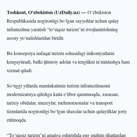
Toshkent, O‘zbekiston (UzDaily.uz) —
O‘zbekiston
Respublikasida nogironligi bo‘lgan sayyohlar uchun qulay
infratuzilma yaratish “to‘siqsiz turizm”ni rivojlantirishning
asosiy yo‘nalishlaridan biridir.
Bu konsepsiya nafaqat turizm sohasidagi imkoniyatlarni
kengaytiradi, balki ijtimoiy adolat va tenglikni ta’minlashga ham
xizmat qiladi.
So‘nggi yillarda mamlakatimiz turizm infratuzilmasini
modernizatsiya qilishga katta e’tibor qaratmoqda, xususan,
tarixiy obidalar, muzeylar, mehmonxonalar va transport
tizimlarida nogironligi bo‘lgan shaxslar uchun qulayliklar joriy
etilmoqda.
“To‘siqsiz turizm”ni amalga oshirishda eng muhim jihatlardan