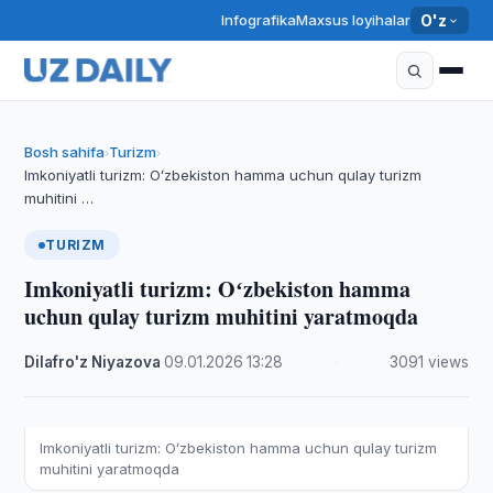
Infografika
Maxsus loyihalar
O'z
Bosh sahifa
Turizm
›
›
Imkoniyatli turizm: Oʻzbekiston hamma uchun qulay turizm
muhitini …
TURIZM
Imkoniyatli turizm: Oʻzbekiston hamma
uchun qulay turizm muhitini yaratmoqda
Dilafro'z Niyazova
·
09.01.2026
·
13:28
·
3091 views
Imkoniyatli turizm: Oʻzbekiston hamma uchun qulay turizm
muhitini yaratmoqda