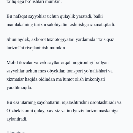
to‘liq ega bo‘lishlari mumkin.
Bu nafaqat sayyohlar uchun qulaylik yaratadi, balki
mamlakatning turizm salohiyatini oshirishga xizmat qiladi.
Shuningdek, axborot texnologiyalari yordamida “to‘siqsiz
turizm”ni rivojlantirish mumkin.
Mobil ilovalar va veb-saytlar orqali nogironligi bo‘lgan
sayyohlar uchun mos obyektlar, transport yo‘nalishlari va
xizmatlar haqida oldindan ma’lumot olish imkoniyati
yaratilmoqda.
Bu esa ularning sayohatlarini rejalashtirishni osonlashtiradi va
O‘zbekistonni qulay, xavfsiz va inklyuziv turizm maskaniga
aylantiradi.
Ulashish: