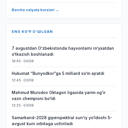
Barcha valyuta kurslari →
ENG KO'P O'QILGAN
7 avgustdan O‘zbekistonda hayvonlarni ro‘yxatdan
o‘tkazish boshlanadi
18:45 · 04/08
Hukumat “Bunyodkor”ga 5 milliard so‘m ajratdi
12:45 · 03/08
Mahmud Murodov Oktagon ligasida yarim og‘ir
vazn chempioni bo‘ldi
12:25 · 03/08
Samarkand-2028 giperspektral sun’iy yo‘ldoshi 5-
avgust kuni orbitaga uchiriladi