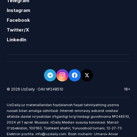
Telegram
Instagram
Facebook
Twitter/X
LinkedIn
© 2026 UzDaily · OAV №248510
18+
UzDaily.uz materiallaridan foydalanish faqat tahririyatning yozma
ruxsati bilan amalga oshiriladi. Internet-ommaviy axborot vositasi
sifatida davlat roʻyxatidan oʻtganligi toʻgʻrisidagi guvohnoma №248510,
2024 yil 1 aprel. Muassis: «Daily Media» xususiy korxonasi. Manzil:
Oʻzbekiston, 100180, Toshkent shahri, Yunusobod tumani, 12-27-73.
Elektron pochta: info@uzdaily.com. Bosh muharrir: Umarov Anvar