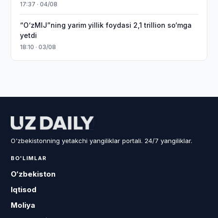
17:37 · 04/08
“O‘zMIJ”ning yarim yillik foydasi 2,1 trillion so‘mga
yetdi
18:10 · 03/08
O'zbekistonning yetakchi yangiliklar portali. 24/7 yangiliklar.
BO'LIMLAR
O‘zbekiston
Iqtisod
Moliya