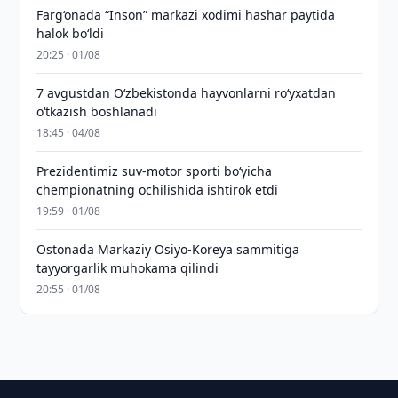
Farg‘onada “Inson” markazi xodimi hashar paytida
halok bo‘ldi
20:25 · 01/08
7 avgustdan O‘zbekistonda hayvonlarni ro‘yxatdan
o‘tkazish boshlanadi
18:45 · 04/08
Prezidentimiz suv-motor sporti bo‘yicha
chempionatning ochilishida ishtirok etdi
19:59 · 01/08
Ostonada Markaziy Osiyo-Koreya sammitiga
tayyorgarlik muhokama qilindi
20:55 · 01/08