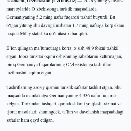
Toshkent, O‘zbekiston (UzDaily.uz) —
2026 yilning yanvar–
mart oylarida O‘zbekistonga turistik maqsadlarda
Germaniyaning 5,2 ming nafar fuqarosi tashrif buyurdi. Bu
o‘tgan yilning shu davriga nisbatan 1,7 ming nafarga ko‘p ekani
haqida Milliy statistika qo‘mitasi xabar qildi.
Eʼlon qilingan maʼlumotlarga ko‘ra, o‘sish 48,9 foizni tashkil
etgan. Idora turistlar oqimi oshishining sabablarini keltirmagan,
biroq Germaniya fuqarolarining O‘zbekistonga tashriflari
tuzilmasini taqdim etgan.
Tashriflarning asosiy qismini turistik safarlar tashkil etgan. Shu
maqsadda mamlakatga Germaniyaning 4 336 nafar fuqarosi
kelgan. Turizmdan tashqari, qarindoshlarni yo‘qlash, xizmat va
tijorat masalalari, shuningdek, taʼlim va davolanish maqsadidagi
safarlar ham qayd etilgan.