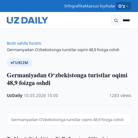
Infografika
Maxsus loyihalar
O'z
Bosh sahifa
Turizm
›
›
Germaniyadan O‘zbekistonga turistlar oqimi 48,9 foizga oshdi
TURIZM
Germaniyadan O‘zbekistonga turistlar oqimi
48,9 foizga oshdi
UzDaily
·
10.05.2026
·
10:00
·
1283 views
Germaniyadan O‘zbekistonga turistlar oqimi 48,9 foizga oshdi