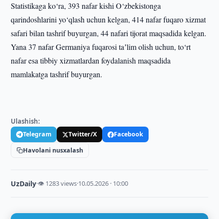
Statistikaga ko‘ra, 393 nafar kishi O‘zbekistonga
qarindoshlarini yo‘qlash uchun kelgan, 414 nafar fuqaro xizmat
safari bilan tashrif buyurgan, 44 nafari tijorat maqsadida kelgan.
Yana 37 nafar Germaniya fuqarosi taʼlim olish uchun, to‘rt
nafar esa tibbiy xizmatlardan foydalanish maqsadida
mamlakatga tashrif buyurgan.
Ulashish:
Telegram
Twitter/X
Facebook
Havolani nusxalash
UzDaily
·
👁 1283 views
·
10.05.2026 · 10:00