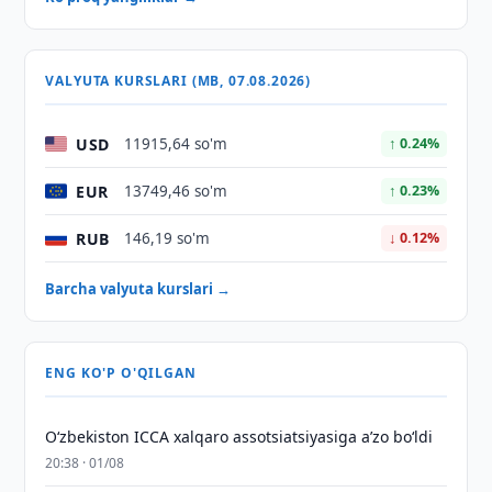
VALYUTA KURSLARI (MB, 07.08.2026)
USD
11915,64 so'm
↑ 0.24%
EUR
13749,46 so'm
↑ 0.23%
RUB
146,19 so'm
↓ 0.12%
Barcha valyuta kurslari →
ENG KO'P O'QILGAN
O‘zbekiston ICCA xalqaro assotsiatsiyasiga aʼzo bo‘ldi
20:38 · 01/08