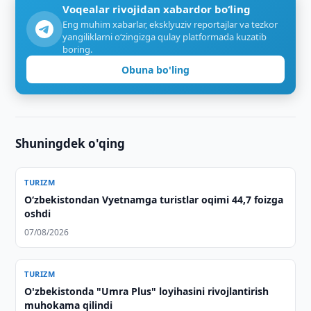
Voqealar rivojidan xabardor bo‘ling
Eng muhim xabarlar, eksklyuziv reportajlar va tezkor
yangiliklarni o‘zingizga qulay platformada kuzatib
boring.
Obuna bo'ling
Shuningdek o'qing
TURIZM
O‘zbekistondan Vyetnamga turistlar oqimi 44,7 foizga
oshdi
07/08/2026
TURIZM
O'zbekistonda "Umra Plus" loyihasini rivojlantirish
muhokama qilindi