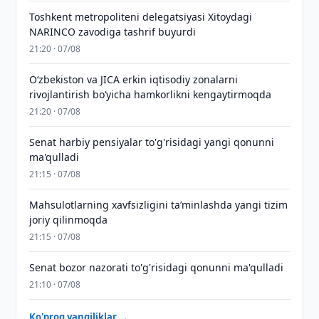
Toshkent metropoliteni delegatsiyasi Xitoydagi
NARINCO zavodiga tashrif buyurdi
21:20 · 07/08
Oʻzbekiston va JICA erkin iqtisodiy zonalarni
rivojlantirish boʻyicha hamkorlikni kengaytirmoqda
21:20 · 07/08
Senat harbiy pensiyalar to'g'risidagi yangi qonunni
ma'qulladi
21:15 · 07/08
Mahsulotlarning xavfsizligini taʼminlashda yangi tizim
joriy qilinmoqda
21:15 · 07/08
Senat bozor nazorati to'g'risidagi qonunni ma'qulladi
21:10 · 07/08
Ko'proq yangiliklar →