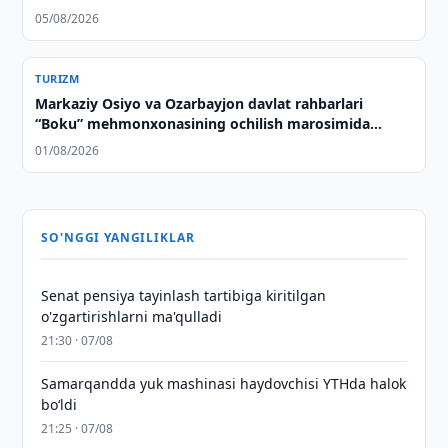
05/08/2026
TURIZM
Markaziy Osiyo va Ozarbayjon davlat rahbarlari
“Boku” mehmonxonasining ochilish marosimida
ishtirok etdilar
01/08/2026
SO'NGGI YANGILIKLAR
Senat pensiya tayinlash tartibiga kiritilgan
o'zgartirishlarni ma'qulladi
21:30 · 07/08
Samarqandda yuk mashinasi haydovchisi YTHda halok
bo‘ldi
21:25 · 07/08