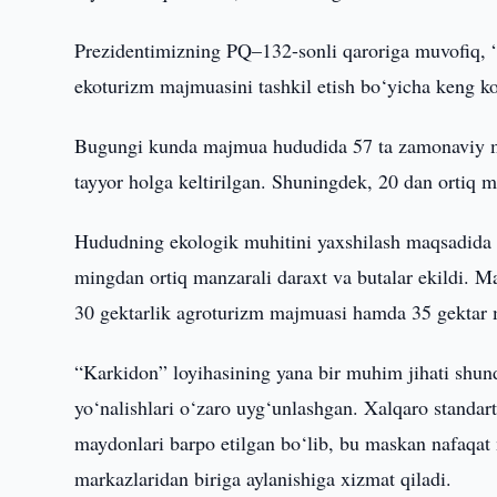
Prezidentimizning PQ–132-sonli qaroriga muvofiq, 
ekoturizm majmuasini tashkil etish bo‘yicha keng ko
Bugungi kunda majmua hududida 57 ta zamonaviy meh
tayyor holga keltirilgan. Shuningdek, 20 dan ortiq m
Hududning ekologik muhitini yaxshilash maqsadida 
mingdan ortiq manzarali daraxt va butalar ekildi. Ma
30 gektarlik agroturizm majmuasi hamda 35 gektar m
“Karkidon” loyihasining yana bir muhim jihati shun
yo‘nalishlari o‘zaro uyg‘unlashgan. Xalqaro standartl
maydonlari barpo etilgan bo‘lib, bu maskan nafaqa
markazlaridan biriga aylanishiga xizmat qiladi.