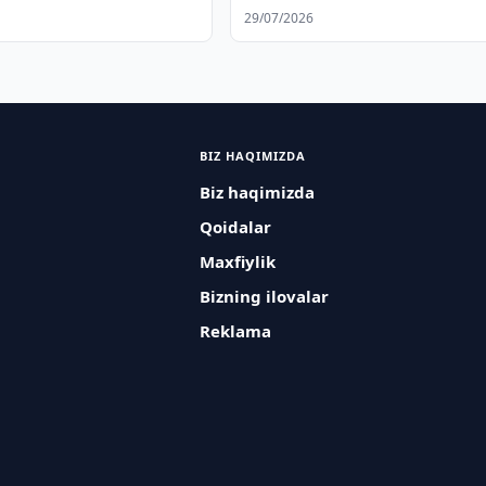
ni kengaytirmoqda
tadbirlarini muhokama qildi
29/07/2026
BIZ HAQIMIZDA
Biz haqimizda
Qoidalar
Maxfiylik
Bizning ilovalar
Reklama