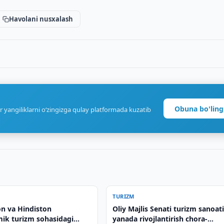
Havolani nusxalash
Obuna bo'ling
r yangiliklarni o‘zingizga qulay platformada kuzatib
TURIZM
on va Hindiston
Oliy Majlis Senati turizm sanoati
ik turizm sohasidagi
yanada rivojlantirish chora-