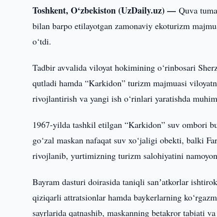
Toshkent, O‘zbekiston (UzDaily.uz) —
Quva tuman
bilan barpo etilayotgan zamonaviy ekoturizm majmua
o‘tdi.
Tadbir avvalida viloyat hokimining o‘rinbosari Sherz
qutladi hamda “Karkidon” turizm majmuasi viloyatnin
rivojlantirish va yangi ish o‘rinlari yaratishda muhim
1967-yilda tashkil etilgan “Karkidon” suv ombori bu
go‘zal maskan nafaqat suv xo‘jaligi obekti, balki Far
rivojlanib, yurtimizning turizm salohiyatini namoyon
Bayram dasturi doirasida taniqli sanʼatkorlar ishtiro
qiziqarli attratsionlar hamda baykerlarning ko‘rgazm
sayrlarida qatnashib, maskanning betakror tabiati va