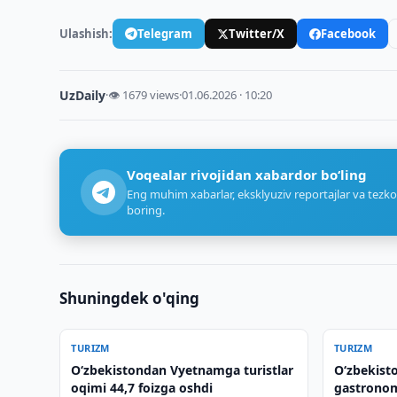
Ulashish:
Telegram
Twitter/X
Facebook
UzDaily
·
👁 1679 views
·
01.06.2026 · 10:20
Voqealar rivojidan xabardor bo‘ling
Eng muhim xabarlar, eksklyuziv reportajlar va tezko
boring.
Shuningdek o'qing
TURIZM
TURIZM
O‘zbekistondan Vyetnamga turistlar
Oʻzbekist
oqimi 44,7 foizga oshdi
gastronom