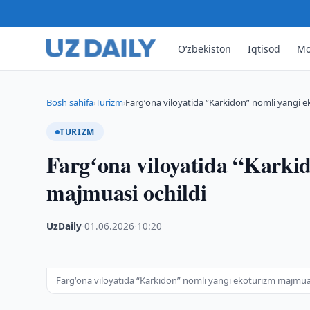
O‘zbekiston
Iqtisod
Mo
Bosh sahifa
Turizm
Fargʻona viloyatida “Karkidon” nomli yangi 
›
›
TURIZM
Fargʻona viloyatida “Karki
majmuasi ochildi
UzDaily
·
01.06.2026
·
10:20
Fargʻona viloyatida “Karkidon” nomli yangi ekoturizm majmuas