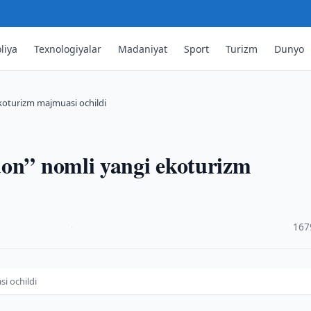
liya
Texnologiyalar
Madaniyat
Sport
Turizm
Dunyo
ekoturizm majmuasi ochildi
don” nomli yangi ekoturizm
·
167
i ochildi