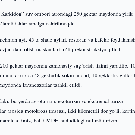
“Karkidon” suv ombori atrofidagi 250 gektar maydonda yirik
‘lamli ishlar amalga oshirilmoqda.
mon uyi, 45 ta shale uylari, restoran va kafelar foydalanis
avjud dam olish maskanlari to‘liq rekonstruksiya qilindi.
200 gektar maydonda zamonaviy sug‘orish tizimi yaratilib, 1
jmua tarkibida 48 gektarlik sokin hudud, 10 gektarlik gullar 
aydonda lavandazorlar tashkil etildi.
daki, bu yerda agroturizm, ekoturizm va ekstremal turizm
ar asosida motokross trassasi, ikki kilometrli dor yo‘li, karti
t mamlakatimiz, balki MDH hududidagi nufuzli turizm