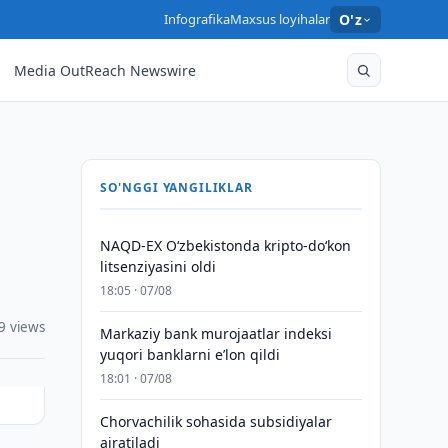
Infografika
Maxsus loyihalar
O'z
Media OutReach Newswire
SO'NGGI YANGILIKLAR
NAQD-EX O‘zbekistonda kripto-do‘kon
litsenziyasini oldi
18:05 · 07/08
9 views
Markaziy bank murojaatlar indeksi
yuqori banklarni eʼlon qildi
18:01 · 07/08
Chorvachilik sohasida subsidiyalar
ajratiladi