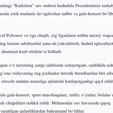
idagi “Karkidon” suv ombori hududida Prezidentimiz tasha
sida yirik madaniy-ko‘ngilochar tadbir va gala-konsert bo‘li
od Polvonov so‘zga chiqib, yig‘ilganlarni ushbu tarixiy voqea
g turizm salohiyatini yana-da yuksaltirish, hudud iqtisodiyot
 ahamiyat kasb etishini taʼkidladi.
gun o‘z tarixining yangi sahifasini ochayotgani, endilikda us
g‘ona vodiysining eng jozibador turistik brendlaridan biri sifa
 etuvchi muhim manzilga aylanishi kutilayotganligi qayd etild
kida gala-konsert, sport musobaqalari, milliy o‘yinlar, bolalar
ali chiqishlari tashkil etildi. Mehmonlar suv havzasida qayiq
 yaratilgan qulayliklardan bahramand bo‘ldilar.