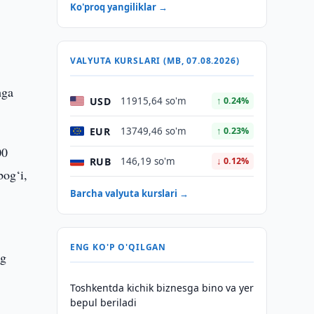
Ko'proq yangiliklar →
VALYUTA KURSLARI (MB, 07.08.2026)
hga
USD
11915,64 so'm
↑ 0.24%
EUR
13749,46 so'm
↑ 0.23%
00
RUB
146,19 so'm
↓ 0.12%
bog‘i,
Barcha valyuta kurslari →
ENG KO'P O'QILGAN
ng
Toshkentda kichik biznesga bino va yer
bepul beriladi