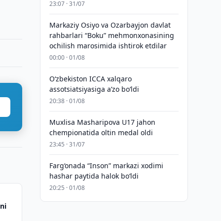
23:07 · 31/07
Markaziy Osiyo va Ozarbayjon davlat
rahbarlari “Boku” mehmonxonasining
ochilish marosimida ishtirok etdilar
00:00 · 01/08
O‘zbekiston ICCA xalqaro
assotsiatsiyasiga aʼzo bo‘ldi
20:38 · 01/08
Muxlisa Masharipova U17 jahon
chempionatida oltin medal oldi
23:45 · 31/07
Farg‘onada “Inson” markazi xodimi
hashar paytida halok bo‘ldi
20:25 · 01/08
ni