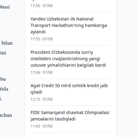
bbusi
17:56 · 07/08
b
Yandex Uzbekistan ilk National
Transport Hackathon'ning hamkoriga
aylandi
17:55 · 07/08
 bilan
ini
Prezident Oʻzbekistonda sunʼiy
intellektni rivojlantirishning yangi
ustuvor yoʻnalishlarini belgilab berdi
17:46 · 07/08
hbu
Agat Credit 50 mlrd so‘mlik kredit jalb
tida
qiladi
i.
12:15 · 07/08
FIDE Samarqand shaxmat Olimpiadasi
 uchun
jamoalarini tasdiqladi
11:45 · 07/08