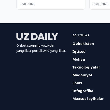
hamkorlik
07/08/2026
01/08/2026
BO'LIMLAR
O‘zbekiston
O'zbekistonning yetakchi
yangiliklar portali. 24/7 yangiliklar.
Iqtisod
Moliya
Texnologiyalar
Madaniyat
Sport
Infografika
Maxsus loyihalar