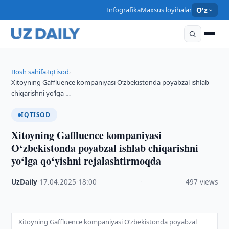
Infografika
Maxsus loyihalar
O'z
Bosh sahifa
Iqtisod
›
›
Xitoyning Gaffluence kompaniyasi O‘zbekistonda poyabzal ishlab
chiqarishni yo‘lga …
IQTISOD
Xitoyning Gaffluence kompaniyasi
O‘zbekistonda poyabzal ishlab chiqarishni
yo‘lga qo‘yishni rejalashtirmoqda
UzDaily
·
17.04.2025
·
18:00
·
497 views
Xitoyning Gaffluence kompaniyasi O‘zbekistonda poyabzal