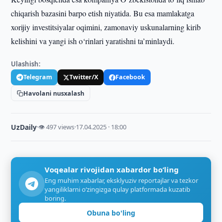
chiqarish bazasini barpo etish niyatida. Bu esa mamlakatga
xorijiy investitsiyalar oqimini, zamonaviy uskunalarning kirib
kelishini va yangi ish o‘rinlari yaratishni ta’minlaydi.
Ulashish:
Telegram
Twitter/X
Facebook
Havolani nusxalash
UzDaily
·
👁 497 views
·
17.04.2025 · 18:00
Voqealar rivojidan xabardor bo‘ling
Eng muhim xabarlar, eksklyuziv reportajlar va tezkor
yangiliklarni o‘zingizga qulay platformada kuzatib
boring.
Obuna bo'ling