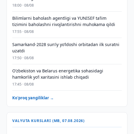
18:00 · 08/08
Bilimlarni baholash agentligi va YUNISEF taʼlim
tizimini baholashni rivojlantirishni muhokama qildi
17:55 · 08/08
Samarkand-2028 sunʼiy yo‘ldoshi orbitadan ilk suratni
uzatdi
17:50 · 08/08
Oʻzbekiston va Belarus energetika sohasidagi
hamkorlik yoʻl xaritasini ishlab chiqadi
17:45 · 08/08
Ko'proq yangiliklar →
VALYUTA KURSLARI (MB, 07.08.2026)