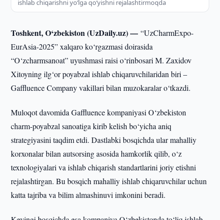
ishlab chiqarishni yo‘lga qo‘yishni rejalashtirmoqda
Toshkent, O‘zbekiston (UzDaily.uz) —
“UzCharmExpo-
EurAsia-2025” xalqaro ko‘rgazmasi doirasida
“O‘zcharmsanoat” uyushmasi raisi o‘rinbosari M. Zaxidov
Xitoyning ilg‘or poyabzal ishlab chiqaruvchilaridan biri –
Gaffluence Company vakillari bilan muzokaralar o‘tkazdi.
Muloqot davomida Gaffluence kompaniyasi O‘zbekiston
charm-poyabzal sanoatiga kirib kelish bo‘yicha aniq
strategiyasini taqdim etdi. Dastlabki bosqichda ular mahalliy
korxonalar bilan autsorsing asosida hamkorlik qilib, o‘z
texnologiyalari va ishlab chiqarish standartlarini joriy etishni
rejalashtirgan. Bu bosqich mahalliy ishlab chiqaruvchilar uchun
katta tajriba va bilim almashinuvi imkonini beradi.
Keyingi bosqichda esa kompaniya O‘zbekistonda to‘liq ishlab