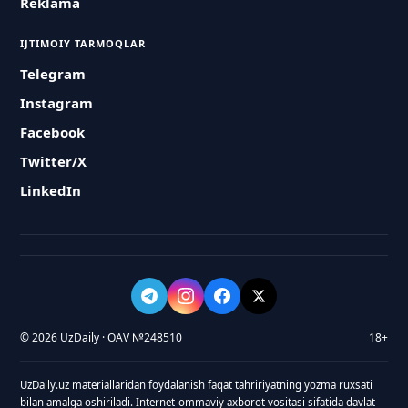
Reklama
IJTIMOIY TARMOQLAR
Telegram
Instagram
Facebook
Twitter/X
LinkedIn
© 2026 UzDaily · OAV №248510
18+
UzDaily.uz materiallaridan foydalanish faqat tahririyatning yozma ruxsati
bilan amalga oshiriladi. Internet-ommaviy axborot vositasi sifatida davlat