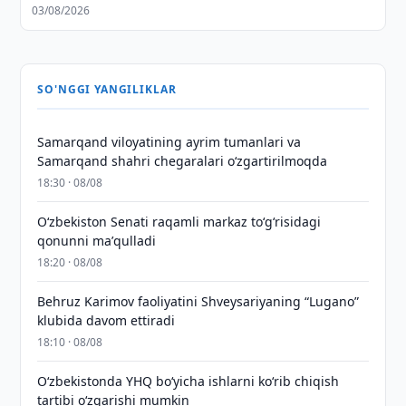
03/08/2026
SO'NGGI YANGILIKLAR
Samarqand viloyatining ayrim tumanlari va
Samarqand shahri chegaralari oʻzgartirilmoqda
18:30 · 08/08
Oʻzbekiston Senati raqamli markaz toʻgʻrisidagi
qonunni maʼqulladi
18:20 · 08/08
Behruz Karimov faoliyatini Shveysariyaning “Lugano”
klubida davom ettiradi
18:10 · 08/08
O‘zbekistonda YHQ bo‘yicha ishlarni ko‘rib chiqish
tartibi o‘zgarishi mumkin