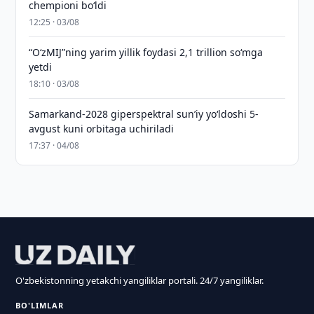
chempioni bo‘ldi
12:25 · 03/08
“O‘zMIJ”ning yarim yillik foydasi 2,1 trillion so‘mga
yetdi
18:10 · 03/08
Samarkand-2028 giperspektral sun’iy yo‘ldoshi 5-
avgust kuni orbitaga uchiriladi
17:37 · 04/08
O'zbekistonning yetakchi yangiliklar portali. 24/7 yangiliklar.
BO'LIMLAR