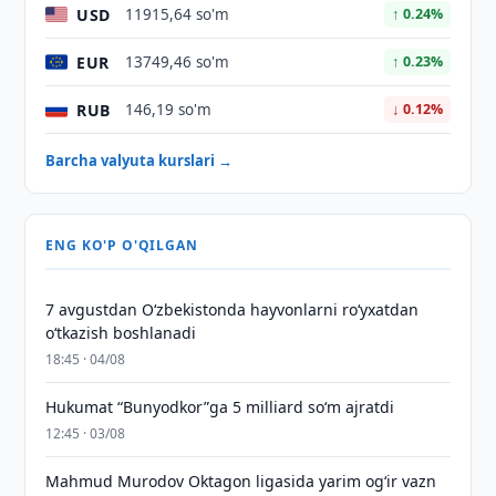
USD
11915,64 so'm
↑ 0.24%
EUR
13749,46 so'm
↑ 0.23%
RUB
146,19 so'm
↓ 0.12%
Barcha valyuta kurslari →
ENG KO'P O'QILGAN
7 avgustdan O‘zbekistonda hayvonlarni ro‘yxatdan
o‘tkazish boshlanadi
18:45 · 04/08
Hukumat “Bunyodkor”ga 5 milliard so‘m ajratdi
12:45 · 03/08
Mahmud Murodov Oktagon ligasida yarim og‘ir vazn