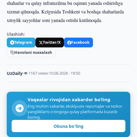
shaharlar va qulay infratuzilma bu oqimni yanada oshirishga
xizmat qilmoqda. Kelgusida Toshkent va boshqa shaharlarda
xitoylik sayyohlar soni yanada ortishi kutilmoqda.
Ulashish:
Telegram
Twitter/X
Facebook
Havolani nusxalash
UzDaily
·
👁 1167 views
·
10.06.2026 · 19:50
Voqealar rivojidan xabardor bo‘ling
Eng muhim xabarlar, eksklyuziv reportajlar va tezkor
yangiliklarni o‘zingizga qulay platformada kuzatib
boring.
Obuna bo'ling