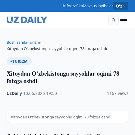
Infografika
Maxsus loyihalar
O'z
Bosh sahifa
Turizm
›
›
Xitoydan O'zbekistonga sayyohlar oqimi 78 foizga oshdi
TURIZM
Xitoydan O'zbekistonga sayyohlar oqimi 78
foizga oshdi
UzDaily
·
10.06.2026
·
19:50
·
1167 views
Xitoydan O'zbekistonga sayyohlar oqimi 78 foizga oshdi