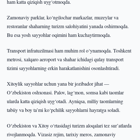
ham katta qiziqish uyg‘otmoqda.
Zamonaviy parklar, ko‘ngilochar markazlar, muzeylar va
restoranlar shaharning turizm salohiyatini yanada oshirmoqda.
Bu esa yosh sayyohlar oqimini ham kuchaytirmoqda.
Transport infratuzilmasi ham muhim rol o‘ynamoqda. Toshkent
metrosi, xalqaro aeroport va shahar ichidagi qulay transport
tizimi sayyohlarning erkin harakatlanishini osonlashtiradi.
Xitoylik sayyohlar uchun yana bir jozibador jihat —
Oʻzbekiston oshxonasi. Palov, lag‘mon, somsa kabi taomlar
ularda katta qiziqish uyg‘otadi. Ayniqsa, milliy taomlarning
tabiiy va boy ta’mi ko‘pchilik sayyohlarni hayratga soladi.
Oʻzbekiston va Xitoy o‘rtasidagi turizm aloqalari tez sur’atlarda
rivojlanmoqda. Vizasiz rejim, tarixiy meros, zamonaviy