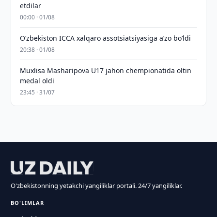
etdilar
00:00 · 01/08
O‘zbekiston ICCA xalqaro assotsiatsiyasiga aʼzo bo‘ldi
20:38 · 01/08
Muxlisa Masharipova U17 jahon chempionatida oltin
medal oldi
23:45 · 31/07
O'zbekistonning yetakchi yangiliklar portali. 24/7 yangiliklar.
BO'LIMLAR