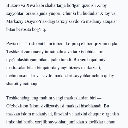
Buxoro va Xiva kabi shaharlarga bo‘lgan qiziqish Xitoy
sayyohlari orasida juda yuqori. Chunki bu hududlar Xitoy va
Markaziy Osiyo o‘rtasidagi tarixiy savdo va madaniy aloqalar
bilan bevosita bog‘liq.
Poytaxt — Toshkent ham tobora ko‘proq e’tibor qozonmoqda.
Toshkent zamonaviy infratuzilma va tarixiy obidalarni
uyg‘unlashtirgani bilan ajralib turadi. Bu yerda qadimiy
madrasalar bilan bir qatorda yangi biznes markazlari,
mehmonxonalar va savdo markazlari sayyohlar uchun qulay
sharoit yaratmoqda.
Toshkentdagi eng muhim yangi markazlardan biri —
Oʻzbekiston Islom sivilizatsiyasi markazi hisoblanadi. Bu
maskan islom madaniyati, ilm-fani va tarixini chuqur o‘rganish
imkonini berib, xorijlik sayyohlar, jumladan xitoyliklar uchun