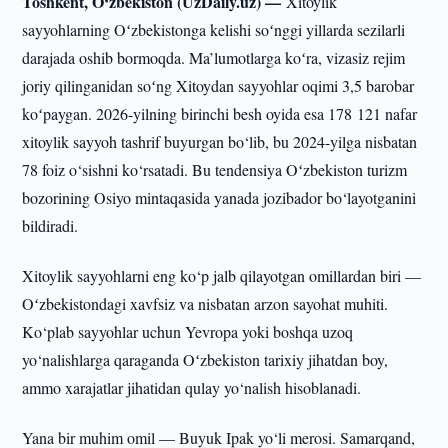
Toshkent, O‘zbekiston (UzDaily.uz) —
Xitoylik
sayyohlarning Oʻzbekistonga kelishi soʻnggi yillarda sezilarli
darajada oshib bormoqda. Ma’lumotlarga koʻra, vizasiz rejim
joriy qilinganidan soʻng Xitoydan sayyohlar oqimi 3,5 barobar
koʻpaygan. 2026-yilning birinchi besh oyida esa 178 121 nafar
xitoylik sayyoh tashrif buyurgan bo‘lib, bu 2024-yilga nisbatan
78 foiz o‘sishni ko‘rsatadi. Bu tendensiya Oʻzbekiston turizm
bozorining Osiyo mintaqasida yanada jozibador bo‘layotganini
bildiradi.
Xitoylik sayyohlarni eng ko‘p jalb qilayotgan omillardan biri —
Oʻzbekistondagi xavfsiz va nisbatan arzon sayohat muhiti.
Ko‘plab sayyohlar uchun Yevropa yoki boshqa uzoq
yo‘nalishlarga qaraganda Oʻzbekiston tarixiy jihatdan boy,
ammo xarajatlar jihatidan qulay yo‘nalish hisoblanadi.
Yana bir muhim omil — Buyuk Ipak yo‘li merosi. Samarqand,