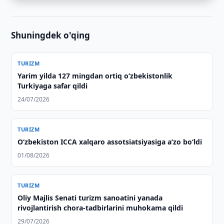
Shuningdek o'qing
TURIZM
Yarim yilda 127 mingdan ortiq o‘zbekistonlik
Turkiyaga safar qildi
24/07/2026
TURIZM
O‘zbekiston ICCA xalqaro assotsiatsiyasiga aʼzo bo‘ldi
01/08/2026
TURIZM
Oliy Majlis Senati turizm sanoatini yanada
rivojlantirish chora-tadbirlarini muhokama qildi
29/07/2026