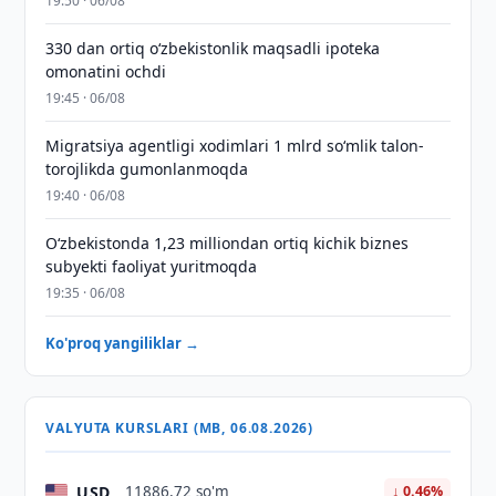
19:50 · 06/08
330 dan ortiq o‘zbekistonlik maqsadli ipoteka
omonatini ochdi
19:45 · 06/08
Migratsiya agentligi xodimlari 1 mlrd so‘mlik talon-
torojlikda gumonlanmoqda
19:40 · 06/08
O‘zbekistonda 1,23 milliondan ortiq kichik biznes
subyekti faoliyat yuritmoqda
19:35 · 06/08
Ko'proq yangiliklar →
VALYUTA KURSLARI (MB, 06.08.2026)
USD
11886,72 so'm
↓ 0.46%