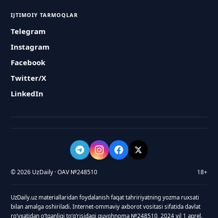
IJTIMOIY TARMOQLAR
Telegram
Instagram
Facebook
Twitter/X
LinkedIn
© 2026 UzDaily · OAV №248510
18+
UzDaily.uz materiallaridan foydalanish faqat tahririyatning yozma ruxsati
bilan amalga oshiriladi. Internet-ommaviy axborot vositasi sifatida davlat
roʻyxatidan oʻtganligi toʻgʻrisidagi guvohnoma №248510, 2024 yil 1 aprel.