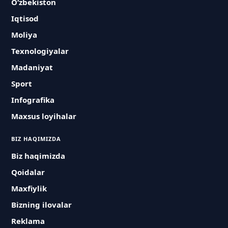
O‘zbekiston
Iqtisod
Moliya
Texnologiyalar
Madaniyat
Sport
Infografika
Maxsus loyihalar
BIZ HAQIMIZDA
Biz haqimizda
Qoidalar
Maxfiylik
Bizning ilovalar
Reklama