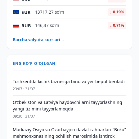
EUR
13717,27 so'm
↓ 0.19%
RUB
146,37 so'm
↓ 0.71%
Barcha valyuta kurslari →
ENG KO'P O'QILGAN
Toshkentda kichik biznesga bino va yer bepul beriladi
23:07 · 31/07
Oʻzbekiston va Latviya haydovchilarni tayyorlashning
yangi tizimini tayyorlamoqda
09:30 · 31/07
Markaziy Osiyo va Ozarbayjon davlat rahbarlari “Boku”
mehmonxonasining ochilish marosimida ishtirok