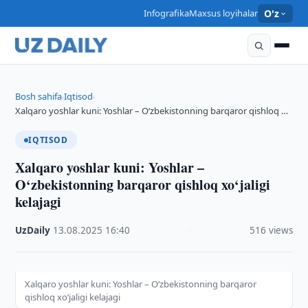
Infografika
Maxsus loyihalar
O'z
Bosh sahifa
Iqtisod
›
›
Xalqaro yoshlar kuni: Yoshlar – O‘zbekistonning barqaror qishloq …
IQTISOD
Xalqaro yoshlar kuni: Yoshlar –
O‘zbekistonning barqaror qishloq xo‘jaligi
kelajagi
UzDaily
·
13.08.2025
·
16:40
·
516 views
Xalqaro yoshlar kuni: Yoshlar – O‘zbekistonning barqaror
qishloq xo‘jaligi kelajagi