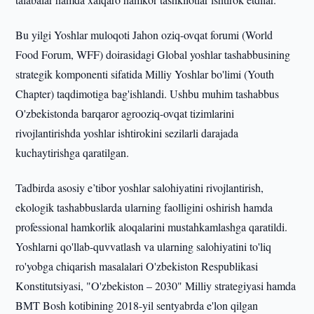
Bu yilgi Yoshlar muloqoti Jahon oziq-ovqat forumi (World
Food Forum, WFF) doirasidagi Global yoshlar tashabbusining
strategik komponenti sifatida Milliy Yoshlar bo'limi (Youth
Chapter) taqdimotiga bag'ishlandi. Ushbu muhim tashabbus
O'zbekistonda barqaror agrooziq-ovqat tizimlarini
rivojlantirishda yoshlar ishtirokini sezilarli darajada
kuchaytirishga qaratilgan.
Tadbirda asosiy e’tibor yoshlar salohiyatini rivojlantirish,
ekologik tashabbuslarda ularning faolligini oshirish hamda
professional hamkorlik aloqalarini mustahkamlashga qaratildi.
Yoshlarni qo'llab-quvvatlash va ularning salohiyatini to'liq
ro'yobga chiqarish masalalari O'zbekiston Respublikasi
Konstitutsiyasi, "O'zbekiston – 2030" Milliy strategiyasi hamda
BMT Bosh kotibining 2018-yil sentyabrda e'lon qilgan