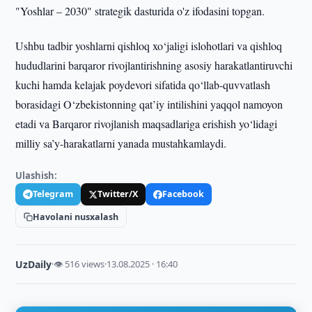
"Yoshlar – 2030" strategik dasturida o'z ifodasini topgan.
Ushbu tadbir yoshlarni qishloq xo‘jaligi islohotlari va qishloq
hududlarini barqaror rivojlantirishning asosiy harakatlantiruvchi
kuchi hamda kelajak poydevori sifatida qo‘llab-quvvatlash
borasidagi O‘zbekistonning qat’iy intilishini yaqqol namoyon
etadi va Barqaror rivojlanish maqsadlariga erishish yo‘lidagi
milliy sa’y-harakatlarni yanada mustahkamlaydi.
Ulashish:
Telegram
Twitter/X
Facebook
Havolani nusxalash
UzDaily
·
👁 516 views
·
13.08.2025 · 16:40