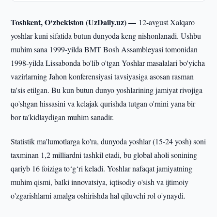
Toshkent, O‘zbekiston (UzDaily.uz) —
12-avgust Xalqaro
yoshlar kuni sifatida butun dunyoda keng nishonlanadi. Ushbu
muhim sana 1999-yilda BMT Bosh Assambleyasi tomonidan
1998-yilda Lissabonda bo'lib o'tgan Yoshlar masalalari bo'yicha
vazirlarning Jahon konferensiyasi tavsiyasiga asosan rasman
ta'sis etilgan. Bu kun butun dunyo yoshlarining jamiyat rivojiga
qo'shgan hissasini va kelajak qurishda tutgan o'rnini yana bir
bor ta'kidlaydigan muhim sanadir.
Statistik ma'lumotlarga ko'ra, dunyoda yoshlar (15-24 yosh) soni
taxminan 1,2 milliardni tashkil etadi, bu global aholi sonining
qariyb 16 foiziga to‘g‘ri keladi. Yoshlar nafaqat jamiyatning
muhim qismi, balki innovatsiya, iqtisodiy o'sish va ijtimoiy
o'zgarishlarni amalga oshirishda hal qiluvchi rol o'ynaydi.