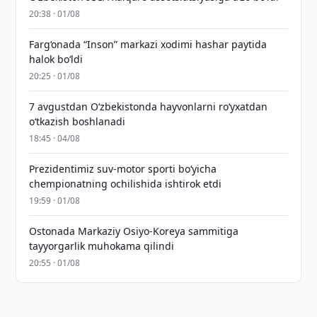
20:38 · 01/08
Farg‘onada “Inson” markazi xodimi hashar paytida
halok bo‘ldi
20:25 · 01/08
7 avgustdan O‘zbekistonda hayvonlarni ro‘yxatdan
o‘tkazish boshlanadi
18:45 · 04/08
Prezidentimiz suv-motor sporti bo‘yicha
chempionatning ochilishida ishtirok etdi
19:59 · 01/08
Ostonada Markaziy Osiyo-Koreya sammitiga
tayyorgarlik muhokama qilindi
20:55 · 01/08