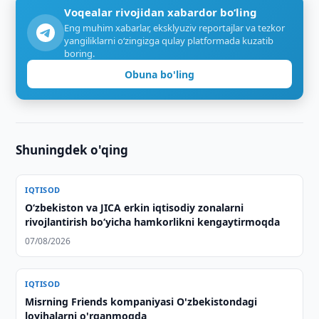
Voqealar rivojidan xabardor bo‘ling
Eng muhim xabarlar, eksklyuziv reportajlar va tezkor
yangiliklarni o‘zingizga qulay platformada kuzatib
boring.
Obuna bo'ling
Shuningdek o'qing
IQTISOD
Oʻzbekiston va JICA erkin iqtisodiy zonalarni
rivojlantirish boʻyicha hamkorlikni kengaytirmoqda
07/08/2026
IQTISOD
Misrning Friends kompaniyasi O'zbekistondagi
loyihalarni o'rganmoqda