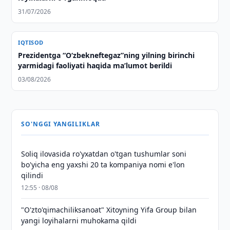
31/07/2026
IQTISOD
Prezidentga “Oʻzbekneftegaz”ning yilning birinchi
yarmidagi faoliyati haqida maʼlumot berildi
03/08/2026
SO'NGGI YANGILIKLAR
Soliq ilovasida ro'yxatdan o'tgan tushumlar soni
bo'yicha eng yaxshi 20 ta kompaniya nomi e'lon
qilindi
12:55 · 08/08
"O'zto'qimachiliksanoat" Xitoyning Yifa Group bilan
yangi loyihalarni muhokama qildi