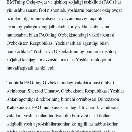
BMTning Oziq-ovqat va qishloq xo'jaligi tashkiloti (FAO) har
yili ushbu sanani faol nishonlab, yoshlarni barqaror oziq-ovqat
tizimlari, ilg'or innovatsiyalar va zamonaviy raqamli
texnologiyalarga keng jalb etadi. Joriy yilda ushbu sana
munosabati bilan FAOning O'zbekistondagi vakolatxonasi
O'zbekiston Respublikasi Yoshlar ishlari agentligi bilan
hamkorlikda "Yoshlar va O'zbekistonning barqaror qishloq
xo'jaligi kelajagi" mavzusida maxsus Yoshlar muloqotini
muvaffaqiyatli tashkil etdi.
Tadbirda FAOning O‘zbekistondagi vakolatxonasi rahbari
o‘rinbosari Sherzod Umarov, O‘zbekiston Respublikasi Yoshlar
ishlari agentligi direktorining birinchi o‘rinbosari Dilnozaxon
Kattaxanova, FAO mutaxassislari, tegishli vazirlik va idoralar
vakillari, yoshlar bilan faoliyat olib boruvchi tashkilotlar,
istiqbolli yosh agro-ishbilarmonlar, ko‘ngilli tashabbuskorlar,
talabalar hamda xalqaro hamkor tashkilotlar ishtirok etdilar.