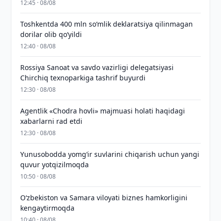
12:45 · 08/08
Toshkentda 400 mln so‘mlik deklaratsiya qilinmagan
dorilar olib qo‘yildi
12:40 · 08/08
Rossiya Sanoat va savdo vazirligi delegatsiyasi
Chirchiq texnoparkiga tashrif buyurdi
12:30 · 08/08
Agentlik «Chodra hovli» majmuasi holati haqidagi
xabarlarni rad etdi
12:30 · 08/08
Yunusobodda yomg‘ir suvlarini chiqarish uchun yangi
quvur yotqizilmoqda
10:50 · 08/08
Oʻzbekiston va Samara viloyati biznes hamkorligini
kengaytirmoqda
10:40 · 08/08