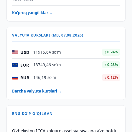
Ko'proq yangiliklar →
VALYUTA KURSLARI (MB, 07.08.2026)
USD
11915,64 so'm
↑ 0.24%
EUR
13749,46 so'm
↑ 0.23%
RUB
146,19 so'm
↓ 0.12%
Barcha valyuta kurslari →
ENG KO'P O'QILGAN
O‘zbekiston ICCA xalqaro assotsiatsiyasiga aʼzo bo‘ldi