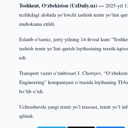
Toshkent, O‘zbekiston (UzDaily.uz) —
2025-yil 1
tezlikdagi alohida yo‘lovchi tashish temir yo‘lini qur
muhokama etildi.
Eslatib oʻtamiz, joriy yilning 14-fevral kuni “Toshk
tashish temir yo‘lini qurish loyihasining texnik-iqtis
edi.
Transport vaziri o‘rinbosari J. Choriyev, “O‘zbeki
Engineering” kompaniyasi o‘rtasida loyihaning TIAsi
bo‘lib o‘tdi.
Uchrashuvda yangi temir yo‘l trassasi, temir yo‘l i
qilindi.