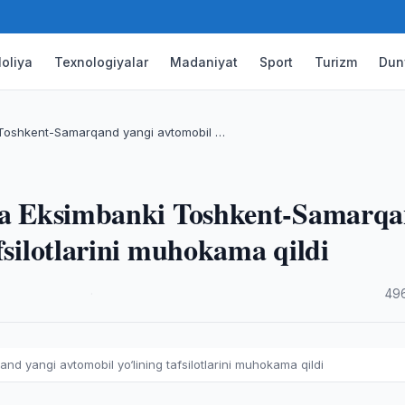
oliya
Texnologiyalar
Madaniyat
Sport
Turizm
Dun
i Toshkent-Samarqand yangi avtomobil …
eya Eksimbanki Toshkent-Samarq
fsilotlarini muhokama qildi
·
49
d yangi avtomobil yo‘lining tafsilotlarini muhokama qildi