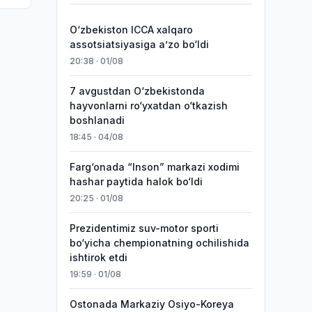
O‘zbekiston ICCA xalqaro
assotsiatsiyasiga aʼzo bo‘ldi
20:38 · 01/08
7 avgustdan O‘zbekistonda
hayvonlarni ro‘yxatdan o‘tkazish
boshlanadi
18:45 · 04/08
Farg‘onada “Inson” markazi xodimi
hashar paytida halok bo‘ldi
20:25 · 01/08
Prezidentimiz suv-motor sporti
bo‘yicha chempionatning ochilishida
ishtirok etdi
19:59 · 01/08
Ostonada Markaziy Osiyo-Koreya