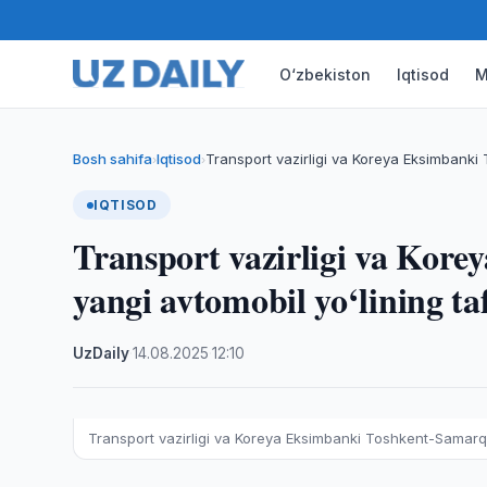
O‘zbekiston
Iqtisod
M
Bosh sahifa
Iqtisod
Transport vazirligi va Koreya Eksimbank
›
›
IQTISOD
Transport vazirligi va Kor
yangi avtomobil yo‘lining ta
UzDaily
·
14.08.2025
·
12:10
Transport vazirligi va Koreya Eksimbanki Toshkent-Samarqan