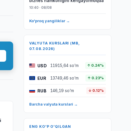
biznes hamkorligini kengaytirmoqda
10:40 · 08/08
Ko'proq yangiliklar →
VALYUTA KURSLARI (MB,
07.08.2026)
USD
11915,64 so'm
↑ 0.24%
EUR
13749,46 so'm
↑ 0.23%
RUB
146,19 so'm
↓ 0.12%
Barcha valyuta kurslari →
i
ENG KO'P O'QILGAN