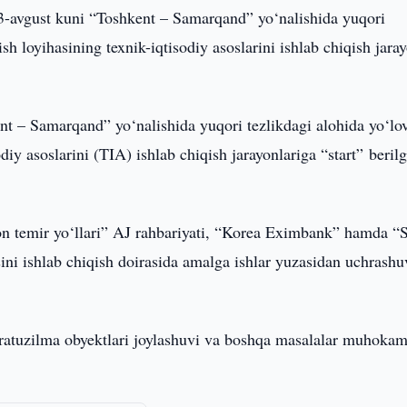
3-avgust kuni “Toshkent – Samarqand” yo‘nalishida yuqori
ish loyihasining texnik-iqtisodiy asoslarini ishlab chiqish jara
ent – Samarqand” yo‘nalishida yuqori tezlikdagi alohida yo‘lo
odiy asoslarini (TIA) ishlab chiqish jarayonlariga “start” beril
ston temir yo‘llari” AJ rahbariyati, “Korea Eximbank” hamda 
ni ishlab chiqish doirasida amalga ishlar yuzasidan uchrashu
nfratuzilma obyektlari joylashuvi va boshqa masalalar muhoka