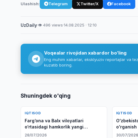
Ulashish:
Telegram
Twitter/X
Facebook
UzDaily
·
👁 496 views
·
14.08.2025 · 12:10
Voqealar rivojidan xabardor bo‘ling
Eng muhim xabarlar, eksklyuziv reportajlar va tez
kuzatib boring.
Shuningdek o'qing
IQTISOD
IQTISOD
Farg‘ona va Balx viloyatlari
Oʻzbekisto
o‘rtasidagi hamkorlik yangi
oʻrganish
bosqichga ko‘tarilmoqda
kengaytir
28/07/2026
30/07/202