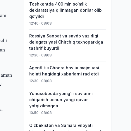
Toshkentda 400 mln so‘mlik
deklaratsiya qilinmagan dorilar olib
yoni
qo‘yildi
12:40 · 08/08
Rossiya Sanoat va savdo vazirligi
vchi
delegatsiyasi Chirchiq texnoparkiga
tashrif buyurdi
gan
12:30 · 08/08
Agentlik «Chodra hovli» majmuasi
“Saman
holati haqidagi xabarlarni rad etdi
12:30 · 08/08
v
Yunusobodda yomg‘ir suvlarini
chiqarish uchun yangi quvur
yotqizilmoqda
ma
10:50 · 08/08
Oʻzbekiston va Samara viloyati