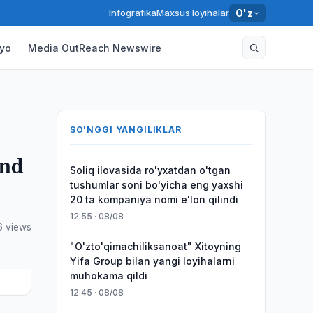
Infografika
Maxsus loyihalar
O'z
yo
Media OutReach Newswire
SO'NGGI YANGILIKLAR
and
Soliq ilovasida ro'yxatdan o'tgan
tushumlar soni bo'yicha eng yaxshi
20 ta kompaniya nomi e'lon qilindi
12:55 · 08/08
6 views
"O'zto'qimachiliksanoat" Xitoyning
Yifa Group bilan yangi loyihalarni
muhokama qildi
12:45 · 08/08