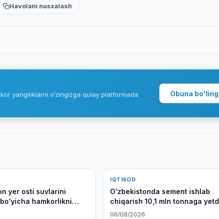
Havolani nusxalash
Obuna bo'ling
kor yangiliklarni o‘zingizga qulay platformada
IQTISOD
n yer osti suvlarini
O‘zbekistonda sement ishlab
 boʻyicha hamkorlikni
chiqarish 10,1 mln tonnaga yetd
adi
6
06/08/2026