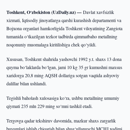
Toshkent, O‘zbekiston (UzDaily.uz) —
Davlat xavfsizlik
xizmati, Iqtisodiy jinoyatlarga qarshi kurashish departamenti va
Bojxona organlari hamkorligida Toshkent viloyatining Zangiota
tumanida o‘tkazilgan tezkor tadbirda qimmatbaho metallning
noqonuniy muomalaga kiritilishiga chek qo‘yildi.
Xususan, Toshkent shahrida yashovchi 1992 y.t. shaxs 13 dona
quyma bo‘laklarda bo‘lgan, jami 10 kg 35 gr kumushni maxsus
xaridorga 20,8 ming AQSH dollariga sotgan vaqtida ashyoviy
dalillar bilan ushlandi.
Tegishli baholash xulosasiga ko‘ra, ushbu metallning umumiy
qiymati 235 mln 229 ming so‘mni tashkil etadi.
Tergovga qadar tekshiruv davomida, mazkur shaxs zargarlik
buyumlari ishlab chiqarish bilan shug‘ullanuvchi MCHJ xodimi