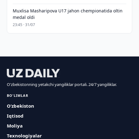
Muxlisa Masharipova U17 jahon chempionatida oltin
medal oldi
23:45 · 31/07
O'zbekistonning yetakchi yangiliklar portali. 24/7 yangiliklar.
BO'LIMLAR
O‘zbekiston
Iqtisod
Moliya
Texnologiyalar