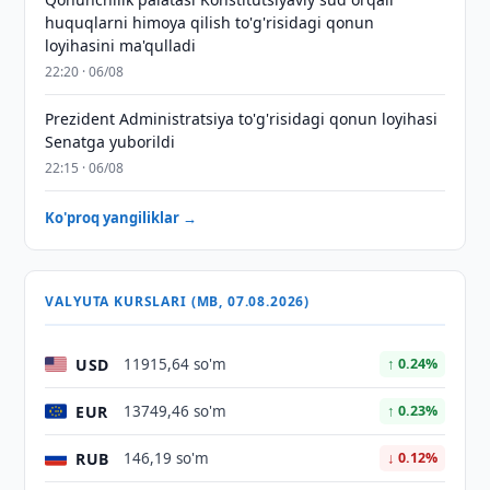
huquqlarni himoya qilish to'g'risidagi qonun
loyihasini ma'qulladi
22:20 · 06/08
Prezident Administratsiya to'g'risidagi qonun loyihasi
Senatga yuborildi
22:15 · 06/08
Ko'proq yangiliklar →
VALYUTA KURSLARI (MB, 07.08.2026)
USD
11915,64 so'm
↑ 0.24%
EUR
13749,46 so'm
↑ 0.23%
RUB
146,19 so'm
↓ 0.12%