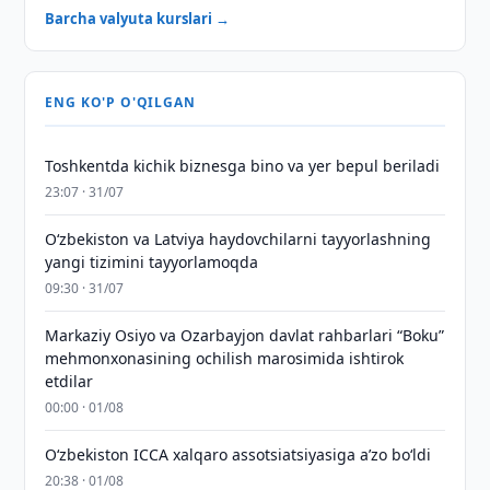
Barcha valyuta kurslari →
ENG KO'P O'QILGAN
Toshkentda kichik biznesga bino va yer bepul beriladi
23:07 · 31/07
Oʻzbekiston va Latviya haydovchilarni tayyorlashning
yangi tizimini tayyorlamoqda
09:30 · 31/07
Markaziy Osiyo va Ozarbayjon davlat rahbarlari “Boku”
mehmonxonasining ochilish marosimida ishtirok
etdilar
00:00 · 01/08
O‘zbekiston ICCA xalqaro assotsiatsiyasiga aʼzo bo‘ldi
20:38 · 01/08