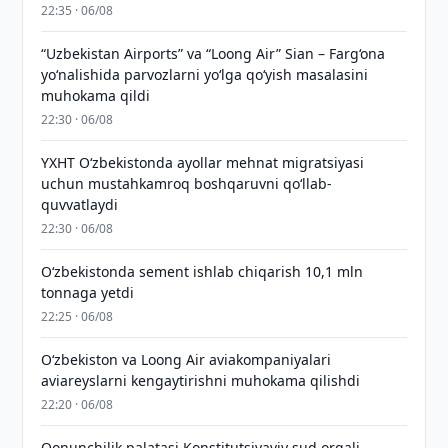
22:35 · 06/08
“Uzbekistan Airports” va “Loong Air” Sian – Farg‘ona
yo‘nalishida parvozlarni yo‘lga qo‘yish masalasini
muhokama qildi
22:30 · 06/08
YXHT O‘zbekistonda ayollar mehnat migratsiyasi
uchun mustahkamroq boshqaruvni qo‘llab-
quvvatlaydi
22:30 · 06/08
O‘zbekistonda sement ishlab chiqarish 10,1 mln
tonnaga yetdi
22:25 · 06/08
Oʻzbekiston va Loong Air aviakompaniyalari
aviareyslarni kengaytirishni muhokama qilishdi
22:20 · 06/08
Qonunchilik palatasi Konstitutsiyaviy sud orqali