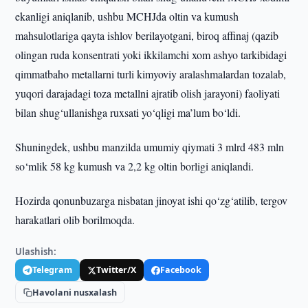
ekanligi aniqlanib, ushbu MCHJda oltin va kumush
mahsulotlariga qayta ishlov berilayotgani, biroq affinaj (qazib
olingan ruda konsentrati yoki ikkilamchi xom ashyo tarkibidagi
qimmatbaho metallarni turli kimyoviy aralashmalardan tozalab,
yuqori darajadagi toza metallni ajratib olish jarayoni) faoliyati
bilan shug‘ullanishga ruxsati yo‘qligi ma’lum bo‘ldi.
Shuningdek, ushbu manzilda umumiy qiymati 3 mlrd 483 mln
so‘mlik 58 kg kumush va 2,2 kg oltin borligi aniqlandi.
Hozirda qonunbuzarga nisbatan jinoyat ishi qo‘zg‘atilib, tergov
harakatlari olib borilmoqda.
Ulashish:
Telegram
Twitter/X
Facebook
Havolani nusxalash