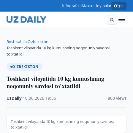
Infografika
Maxsus loyihalar
O'z
Bosh sahifa
O‘zbekiston
›
›
Toshkent viloyatida 10 kg kumushning noqonuniy savdosi
to'xtatildi
O‘ZBEKISTON
Toshkent viloyatida 10 kg kumushning
noqonuniy savdosi to'xtatildi
UzDaily
·
10.06.2026
·
19:55
·
800 views
Toshkent viloyatida 10 kg kumushning noqonuniy savdosi
to'xtatildi