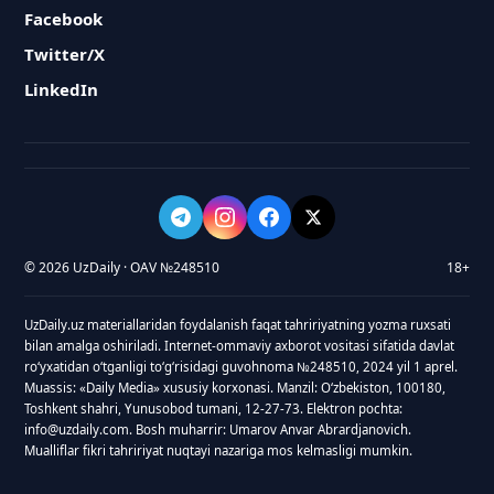
Facebook
Twitter/X
LinkedIn
© 2026 UzDaily · OAV №248510
18+
UzDaily.uz materiallaridan foydalanish faqat tahririyatning yozma ruxsati
bilan amalga oshiriladi. Internet-ommaviy axborot vositasi sifatida davlat
roʻyxatidan oʻtganligi toʻgʻrisidagi guvohnoma №248510, 2024 yil 1 aprel.
Muassis: «Daily Media» xususiy korxonasi. Manzil: Oʻzbekiston, 100180,
Toshkent shahri, Yunusobod tumani, 12-27-73. Elektron pochta:
info@uzdaily.com. Bosh muharrir: Umarov Anvar Abrardjanovich.
Mualliflar fikri tahririyat nuqtayi nazariga mos kelmasligi mumkin.