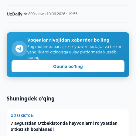
UzDaily
·
👁 800 views
·
10.06.2026 · 19:55
Voqealar rivojidan xabardor bo‘ling
Eng muhim xabarlar, eksklyuziv reportajlar va tezkor
yangiliklarni o‘zingizga qulay platformada kuzatib
boring.
Obuna bo'ling
Shuningdek o'qing
O‘ZBEKISTON
7 avgustdan O‘zbekistonda hayvonlarni ro‘yxatdan
o‘tkazish boshlanadi