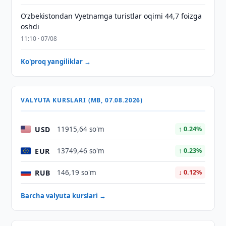
O‘zbekistondan Vyetnamga turistlar oqimi 44,7 foizga
oshdi
11:10 · 07/08
Ko'proq yangiliklar →
VALYUTA KURSLARI (MB, 07.08.2026)
USD
11915,64 so'm
↑ 0.24%
EUR
13749,46 so'm
↑ 0.23%
RUB
146,19 so'm
↓ 0.12%
Barcha valyuta kurslari →