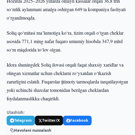
Hozirda 2025–2026 yillarda onlayn kassalar orqali 36,8 trln
so‘mlik aylanmani amalga oshirgan 649 ta kompaniya faoliyati
o‘rganilmoqda.
Soliq qo‘mitasi maʼlumotiga ko‘ra, tizim orqali o‘tgan cheklar
asosida 771,1 ming nafar fuqaro umumiy hisobda 347,9 mlrd
so‘m miqdorida to‘lov olgan.
Idora shuningdek Soliq ilovasi orqali faqat shaxsiy xaridlar va
olingan xizmatlar uchun cheklarni ro‘yxatdan o‘tkazish
zarurligini eslatdi. Fuqarolar ijtimoiy tarmoqlarda tarqatilayotgan
yoki uchinchi shaxslar tomonidan berilgan cheklardan
foydalanmaslikka chaqirildi.
Ulashish:
Telegram
Twitter/X
Facebook
Havolani nusxalash