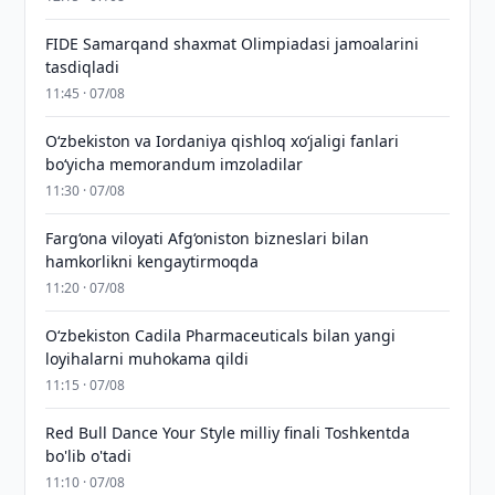
FIDE Samarqand shaxmat Olimpiadasi jamoalarini
tasdiqladi
11:45 · 07/08
Oʻzbekiston va Iordaniya qishloq xoʻjaligi fanlari
boʻyicha memorandum imzoladilar
11:30 · 07/08
Farg‘ona viloyati Afg‘oniston bizneslari bilan
hamkorlikni kengaytirmoqda
11:20 · 07/08
Oʻzbekiston Cadila Pharmaceuticals bilan yangi
loyihalarni muhokama qildi
11:15 · 07/08
Red Bull Dance Your Style milliy finali Toshkentda
bo'lib o'tadi
11:10 · 07/08