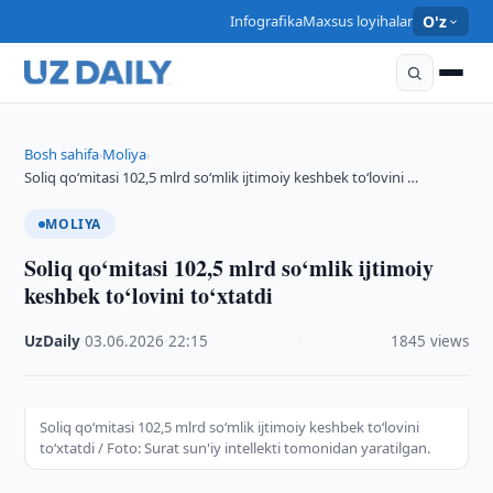
Infografika
Maxsus loyihalar
O'z
Bosh sahifa
Moliya
›
›
Soliq qo‘mitasi 102,5 mlrd so‘mlik ijtimoiy keshbek to‘lovini …
MOLIYA
Soliq qo‘mitasi 102,5 mlrd so‘mlik ijtimoiy
keshbek to‘lovini to‘xtatdi
UzDaily
·
03.06.2026
·
22:15
·
1845 views
Soliq qo‘mitasi 102,5 mlrd so‘mlik ijtimoiy keshbek to‘lovini
to‘xtatdi / Foto: Surat sun'iy intellekti tomonidan yaratilgan.