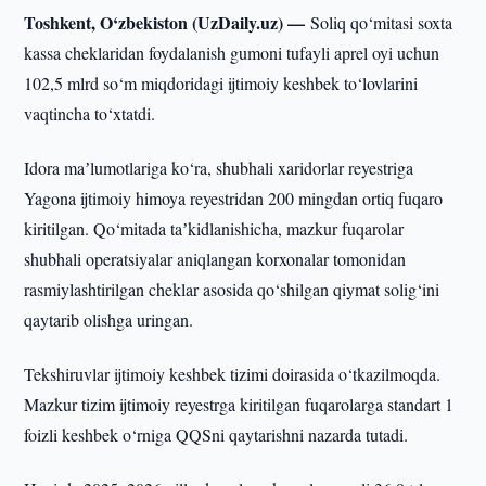
Toshkent, O‘zbekiston (UzDaily.uz) —
Soliq qo‘mitasi soxta
kassa cheklaridan foydalanish gumoni tufayli aprel oyi uchun
102,5 mlrd so‘m miqdoridagi ijtimoiy keshbek to‘lovlarini
vaqtincha to‘xtatdi.
Idora maʼlumotlariga ko‘ra, shubhali xaridorlar reyestriga
Yagona ijtimoiy himoya reyestridan 200 mingdan ortiq fuqaro
kiritilgan. Qo‘mitada taʼkidlanishicha, mazkur fuqarolar
shubhali operatsiyalar aniqlangan korxonalar tomonidan
rasmiylashtirilgan cheklar asosida qo‘shilgan qiymat solig‘ini
qaytarib olishga uringan.
Tekshiruvlar ijtimoiy keshbek tizimi doirasida o‘tkazilmoqda.
Mazkur tizim ijtimoiy reyestrga kiritilgan fuqarolarga standart 1
foizli keshbek o‘rniga QQSni qaytarishni nazarda tutadi.