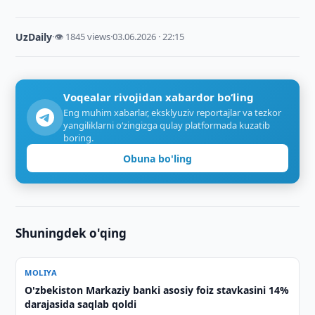
UzDaily
·
👁 1845 views
·
03.06.2026 · 22:15
Voqealar rivojidan xabardor bo‘ling
Eng muhim xabarlar, eksklyuziv reportajlar va tezkor
yangiliklarni o‘zingizga qulay platformada kuzatib
boring.
Obuna bo'ling
Shuningdek o'qing
MOLIYA
O'zbekiston Markaziy banki asosiy foiz stavkasini 14%
darajasida saqlab qoldi