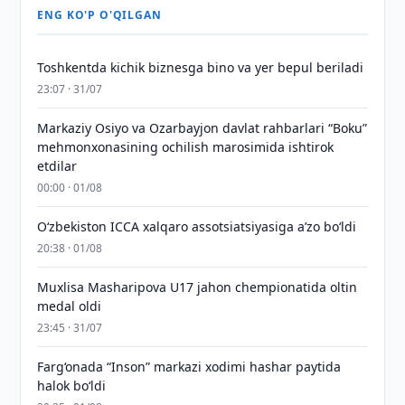
ENG KO'P O'QILGAN
Toshkentda kichik biznesga bino va yer bepul beriladi
23:07 · 31/07
Markaziy Osiyo va Ozarbayjon davlat rahbarlari “Boku”
mehmonxonasining ochilish marosimida ishtirok
etdilar
00:00 · 01/08
O‘zbekiston ICCA xalqaro assotsiatsiyasiga aʼzo bo‘ldi
20:38 · 01/08
Muxlisa Masharipova U17 jahon chempionatida oltin
medal oldi
23:45 · 31/07
Farg‘onada “Inson” markazi xodimi hashar paytida
halok bo‘ldi