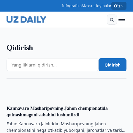
Infografika
Maxsus loyihalar
O'z
Qidirish
SPORT
Kannavaro 4 mln yevro maosh haqidagi mish-
Qidirish
mishlarni rad etdi
11:15 · 06/08/2026
Kannavaro Masharipovning Jahon chempionatida
qatnashmagani sababini tushuntirdi
Fabio Kannavaro Jaloliddin Masharipovning Jahon
chempionatini nega o‘tkazib yuborgani, jarohatlar va tarkib