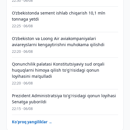
22:30 · 06/08
O‘zbekistonda sement ishlab chiqarish 10,1 mln
tonnaga yetdi
22:25 · 06/08
Oʻzbekiston va Loong Air aviakompaniyalari
aviareyslarni kengaytirishni muhokama qilishdi
22:20 · 06/08
Qonunchilik palatasi Konstitutsiyaviy sud orqali
huquqlarni himoya qilish to'g'risidagi qonun
loyihasini ma'qulladi
22:20 · 06/08
Prezident Administratsiya to'g'risidagi qonun loyihasi
Senatga yuborildi
22:15 · 06/08
Ko'proq yangiliklar →