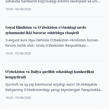
sohasida hamkorlik to‘g‘risidagi bitimni tasdiqladi va uni
amalga oshirish tartibini belgiladi.
10:00 · 06/08/2026
Goyal Hindiston va Oʻzbekiston oʻrtasidagi savdo
aylanmasini ikki baravar oshirishga chaqirdi
3-avgust kuni Nyu-Dehlida O‘zbekiston–Hindiston biznes-
forumi bo‘lib o‘tdi. Unda O‘zbekiston Respublikasi
investitsiyalar, sanoat va savdo vaziri Laziz Qudratov,
19:30 · 05/08/2026
Hindiston Savdo va …
O'zbekiston va Italiya qurilish sohasidagi hamkorlikni
kengaytiradi
Qurilish va uy-joy kommunal xo‘jaligi vaziri Sh.Hidoyatov
Italiyaning O‘zbekistondagi yangi tayinlangan Favqulodda
va Muxtor Elchisi Guido de Sanktis bilan uchrashdi.
19:20 · 05/08/2026