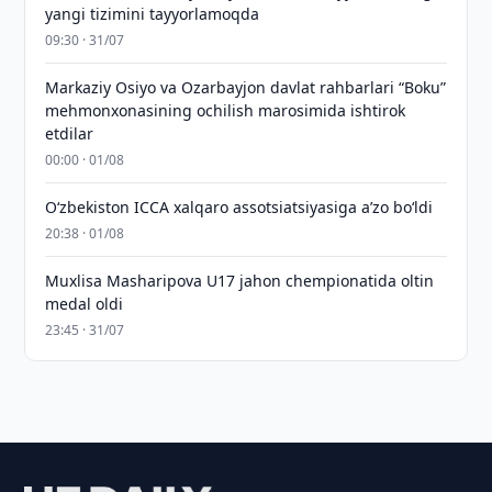
yangi tizimini tayyorlamoqda
09:30 · 31/07
Markaziy Osiyo va Ozarbayjon davlat rahbarlari “Boku”
mehmonxonasining ochilish marosimida ishtirok
etdilar
00:00 · 01/08
O‘zbekiston ICCA xalqaro assotsiatsiyasiga aʼzo bo‘ldi
20:38 · 01/08
Muxlisa Masharipova U17 jahon chempionatida oltin
medal oldi
23:45 · 31/07