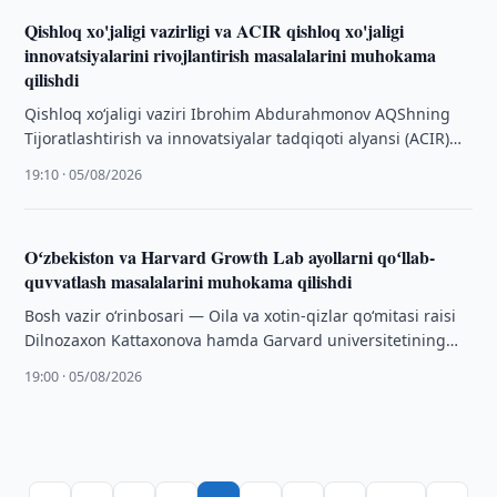
Qishloq xo'jaligi vazirligi va ACIR qishloq xo'jaligi
innovatsiyalarini rivojlantirish masalalarini muhokama
qilishdi
Qishloq xo‘jaligi vaziri Ibrohim Abdurahmonov AQShning
Tijoratlashtirish va innovatsiyalar tadqiqoti alyansi (ACIR)
asoschisi va O‘zbekiston xalqaro ekspertlar kengashi a’zosi
19:10 · 05/08/2026
Erik …
Oʻzbekiston va Harvard Growth Lab ayollarni qoʻllab-
quvvatlash masalalarini muhokama qilishdi
Bosh vazir o‘rinbosari — Oila va xotin-qizlar qo‘mitasi raisi
Dilnozaxon Kattaxonova hamda Garvard universitetining
“Harvard Growth Lab” markazi asoschisi va …
19:00 · 05/08/2026