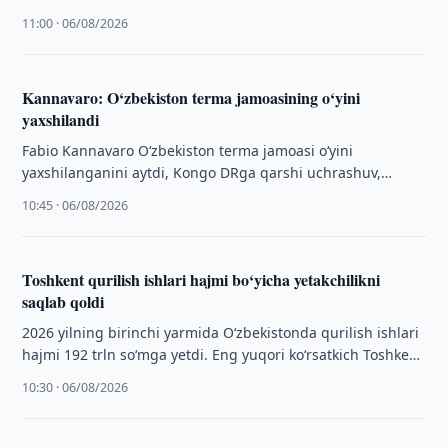
tanlovi haqida fikr bildirdi.
11:00 · 06/08/2026
Kannavaro: O‘zbekiston terma jamoasining o‘yini
yaxshilandi
Fabio Kannavaro O‘zbekiston terma jamoasi o‘yini
yaxshilanganini aytdi, Kongo DRga qarshi uchrashuv,
maoshi va futbolchilar muloqoti haqida fikr bildirdi.
10:45 · 06/08/2026
Toshkent qurilish ishlari hajmi bo‘yicha yetakchilikni
saqlab qoldi
2026 yilning birinchi yarmida O‘zbekistonda qurilish ishlari
hajmi 192 trln so‘mga yetdi. Eng yuqori ko‘rsatkich Toshkent
shahrida qayd etildi.
10:30 · 06/08/2026