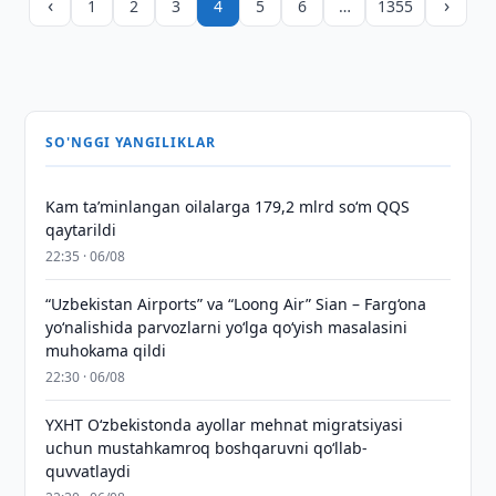
‹
›
1
2
3
4
5
6
…
1355
SO'NGGI YANGILIKLAR
Kam taʼminlangan oilalarga 179,2 mlrd so‘m QQS
qaytarildi
22:35 · 06/08
“Uzbekistan Airports” va “Loong Air” Sian – Farg‘ona
yo‘nalishida parvozlarni yo‘lga qo‘yish masalasini
muhokama qildi
22:30 · 06/08
YXHT O‘zbekistonda ayollar mehnat migratsiyasi
uchun mustahkamroq boshqaruvni qo‘llab-
quvvatlaydi