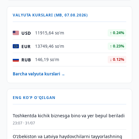
VALYUTA KURSLARI (MB, 07.08.2026)
USD
11915,64 so'm
↑ 0.24%
EUR
13749,46 so'm
↑ 0.23%
RUB
146,19 so'm
↓ 0.12%
Barcha valyuta kurslari →
ENG KO'P O'QILGAN
Toshkentda kichik biznesga bino va yer bepul beriladi
23:07 · 31/07
Oʻzbekiston va Latviya haydovchilarni tayyorlashning