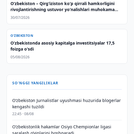
Oʻzbekiston – Qirgʻiziston koʻp qirrali hamkorligini
rivojlantirishning ustuvor yoʻnalishlari muhokama
qilindi
30/07/2026
O‘ZBEKISTON
O‘zbekistonda asosiy kapitalga investitsiyalar 17,5
foizga o‘sdi
05/08/2026
SO'NGGI YANGILIKLAR
O‘zbekiston Jurnalistlar uyushmasi huzurida blogerlar
kengashi tuzildi
22:45 · 08/08
O‘zbekistonlik hakamlar Osiyo Chempionlar ligasi
saralash o‘yinlarini boshqaradi