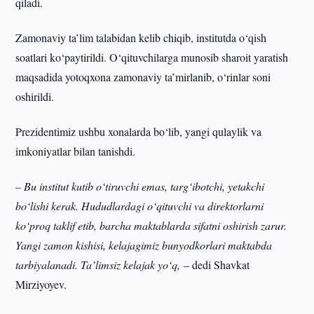
qiladi.
Zamonaviy ta’lim talabidan kelib chiqib, institutda o‘qish
soatlari ko‘paytirildi. O‘qituvchilarga munosib sharoit yaratish
maqsadida yotoqxona zamonaviy ta’mirlanib, o‘rinlar soni
oshirildi.
Prezidentimiz ushbu xonalarda bo‘lib, yangi qulaylik va
imkoniyatlar bilan tanishdi.
– Bu institut kutib o‘tiruvchi emas, targ‘ibotchi, yetakchi
bo‘lishi kerak. Hududlardagi o‘qituvchi va direktorlarni
ko‘proq taklif etib, barcha maktablarda sifatni oshirish zarur.
Yangi zamon kishisi, kelajagimiz bunyodkorlari maktabda
tarbiyalanadi. Ta’limsiz kelajak yo‘q,
– dedi Shavkat
Mirziyoyev.