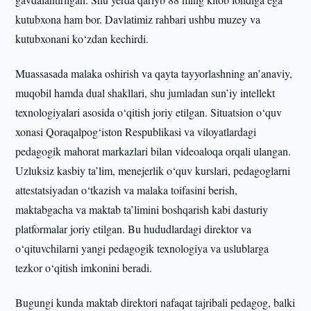
kutubxona ham bor. Davlatimiz rahbari ushbu muzey va
kutubxonani ko‘zdan kechirdi.
Muassasada malaka oshirish va qayta tayyorlashning an’anaviy,
muqobil hamda dual shakllari, shu jumladan sun’iy intellekt
texnologiyalari asosida o‘qitish joriy etilgan. Situatsion o‘quv
xonasi Qoraqalpog‘iston Respublikasi va viloyatlardagi
pedagogik mahorat markazlari bilan videoaloqa orqali ulangan.
Uzluksiz kasbiy ta’lim, menejerlik o‘quv kurslari, pedagoglarni
attestatsiyadan o‘tkazish va malaka toifasini berish,
maktabgacha va maktab ta’limini boshqarish kabi dasturiy
platformalar joriy etilgan. Bu hududlardagi direktor va
o‘qituvchilarni yangi pedagogik texnologiya va uslublarga
tezkor o‘qitish imkonini beradi.
Bugungi kunda maktab direktori nafaqat tajribali pedagog, balki