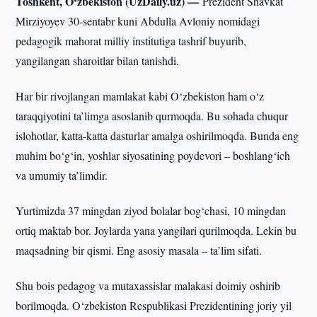
Toshkent, O‘zbekiston (UzDaily.uz) —
Prezident Shavkat
Mirziyoyev 30-sentabr kuni Abdulla Avloniy nomidagi
pedagogik mahorat milliy institutiga tashrif buyurib,
yangilangan sharoitlar bilan tanishdi.
Har bir rivojlangan mamlakat kabi O‘zbekiston ham o‘z
taraqqiyotini ta’limga asoslanib qurmoqda. Bu sohada chuqur
islohotlar, katta-katta dasturlar amalga oshirilmoqda. Bunda eng
muhim bo‘g‘in, yoshlar siyosatining poydevori – boshlang‘ich
va umumiy ta’limdir.
Yurtimizda 37 mingdan ziyod bolalar bog‘chasi, 10 mingdan
ortiq maktab bor. Joylarda yana yangilari qurilmoqda. Lekin bu
maqsadning bir qismi. Eng asosiy masala – ta’lim sifati.
Shu bois pedagog va mutaxassislar malakasi doimiy oshirib
borilmoqda. O‘zbekiston Respublikasi Prezidentining joriy yil