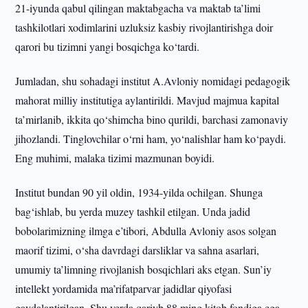
21-iyunda qabul qilingan maktabgacha va maktab ta’limi
tashkilotlari xodimlarini uzluksiz kasbiy rivojlantirishga doir
qarori bu tizimni yangi bosqichga ko‘tardi.
Jumladan, shu sohadagi institut A.Avloniy nomidagi pedagogik
mahorat milliy institutiga aylantirildi. Mavjud majmua kapital
ta’mirlanib, ikkita qo‘shimcha bino qurildi, barchasi zamonaviy
jihozlandi. Tinglovchilar o‘rni ham, yo‘nalishlar ham ko‘paydi.
Eng muhimi, malaka tizimi mazmunan boyidi.
Institut bundan 90 yil oldin, 1934-yilda ochilgan. Shunga
bag‘ishlab, bu yerda muzey tashkil etilgan. Unda jadid
bobolarimizning ilmga e’tibori, Abdulla Avloniy asos solgan
maorif tizimi, o‘sha davrdagi darsliklar va sahna asarlari,
umumiy ta’limning rivojlanish bosqichlari aks etgan. Sun’iy
intellekt yordamida ma’rifatparvar jadidlar qiyofasi
gavdalantirilgan. Shu yerda qariyb 88 ming kitob fondiga ega