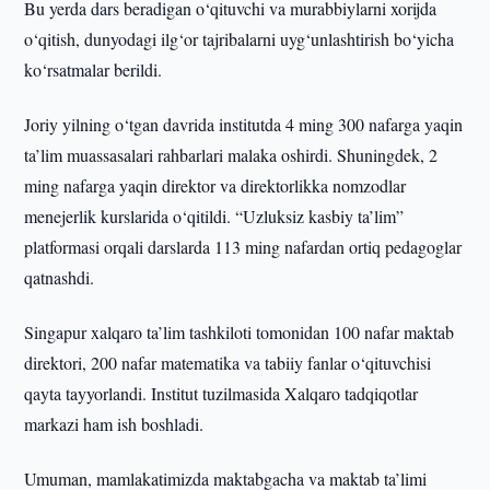
Bu yerda dars beradigan o‘qituvchi va murabbiylarni xorijda
o‘qitish, dunyodagi ilg‘or tajribalarni uyg‘unlashtirish bo‘yicha
ko‘rsatmalar berildi.
Joriy yilning o‘tgan davrida institutda 4 ming 300 nafarga yaqin
ta’lim muassasalari rahbarlari malaka oshirdi. Shuningdek, 2
ming nafarga yaqin direktor va direktorlikka nomzodlar
menejerlik kurslarida o‘qitildi. “Uzluksiz kasbiy ta’lim”
platformasi orqali darslarda 113 ming nafardan ortiq pedagoglar
qatnashdi.
Singapur xalqaro ta’lim tashkiloti tomonidan 100 nafar maktab
direktori, 200 nafar matematika va tabiiy fanlar o‘qituvchisi
qayta tayyorlandi. Institut tuzilmasida Xalqaro tadqiqotlar
markazi ham ish boshladi.
Umuman, mamlakatimizda maktabgacha va maktab ta’limi