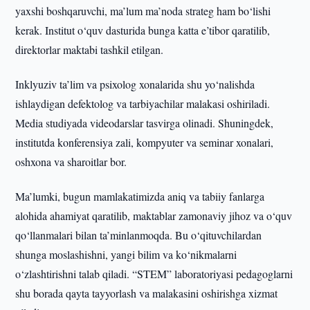
yaxshi boshqaruvchi, ma’lum ma’noda strateg ham bo‘lishi
kerak. Institut o‘quv dasturida bunga katta e’tibor qaratilib,
direktorlar maktabi tashkil etilgan.
Inklyuziv ta’lim va psixolog xonalarida shu yo‘nalishda
ishlaydigan defektolog va tarbiyachilar malakasi oshiriladi.
Media studiyada videodarslar tasvirga olinadi. Shuningdek,
institutda konferensiya zali, kompyuter va seminar xonalari,
oshxona va sharoitlar bor.
Ma’lumki, bugun mamlakatimizda aniq va tabiiy fanlarga
alohida ahamiyat qaratilib, maktablar zamonaviy jihoz va o‘quv
qo‘llanmalari bilan ta’minlanmoqda. Bu o‘qituvchilardan
shunga moslashishni, yangi bilim va ko‘nikmalarni
o‘zlashtirishni talab qiladi. “STEM” laboratoriyasi pedagoglarni
shu borada qayta tayyorlash va malakasini oshirishga xizmat