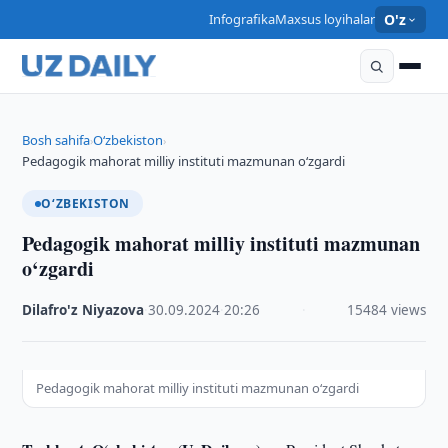
Infografika
Maxsus loyihalar
O'z
Bosh sahifa
O‘zbekiston
›
›
Pedagogik mahorat milliy instituti mazmunan o‘zgardi
O‘ZBEKISTON
Pedagogik mahorat milliy instituti mazmunan
o‘zgardi
Dilafro'z Niyazova
·
30.09.2024
·
20:26
·
15484 views
Pedagogik mahorat milliy instituti mazmunan o‘zgardi