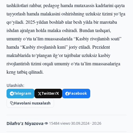
tashkilotlari rahbar, pedagog hamda mutaxassis kadrlarini qayta
tayyorlash hamda malakasini oshirishning uzluksiz tizimi yo‘lga
qo‘yiladi. 2025-yildan boshlab ular besh yilda bir marotaba
ishdan ajralgan holda malaka oshiradi. Bundan tashqari,
umumiy o‘rta ta’lim muassasalarida “Kasbiy rivojlanish soati”
hamda “Kasbiy rivojlanish kuni” joriy etiladi. Prezident
maktablarida to‘plangan ilg‘or tajribalar uzluksiz kasbiy
rivojlantirish tizimi orqali umumiy o‘rta ta’lim muassasalariga
keng tatbiq qilinadi.
Ulashish:
Telegram
Twitter/X
Facebook
Havolani nusxalash
Dilafro'z Niyazova
·
👁 15484 views
·
30.09.2024 · 20:26