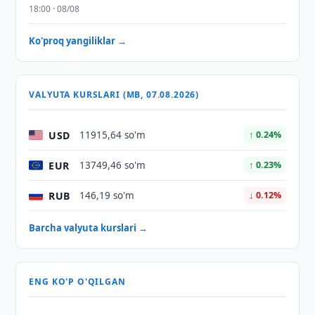
18:00 · 08/08
Ko'proq yangiliklar →
VALYUTA KURSLARI (MB, 07.08.2026)
USD
11915,64 so'm
↑ 0.24%
EUR
13749,46 so'm
↑ 0.23%
RUB
146,19 so'm
↓ 0.12%
Barcha valyuta kurslari →
ENG KO'P O'QILGAN