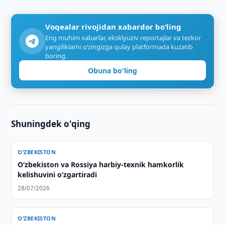
Voqealar rivojidan xabardor bo‘ling
Eng muhim xabarlar, eksklyuziv reportajlar va tezkor
yangiliklarni o‘zingizga qulay platformada kuzatib
boring.
Obuna bo'ling
Shuningdek o'qing
O‘ZBEKISTON
O‘zbekiston va Rossiya harbiy-texnik hamkorlik
kelishuvini o‘zgartiradi
28/07/2026
O‘ZBEKISTON