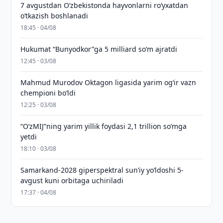
7 avgustdan O‘zbekistonda hayvonlarni ro‘yxatdan
o‘tkazish boshlanadi
18:45 · 04/08
Hukumat “Bunyodkor”ga 5 milliard so‘m ajratdi
12:45 · 03/08
Mahmud Murodov Oktagon ligasida yarim og‘ir vazn
chempioni bo‘ldi
12:25 · 03/08
“O‘zMIJ”ning yarim yillik foydasi 2,1 trillion so‘mga
yetdi
18:10 · 03/08
Samarkand-2028 giperspektral sun’iy yo‘ldoshi 5-
avgust kuni orbitaga uchiriladi
17:37 · 04/08