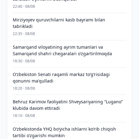
22:40 · 08/08
Mirziyoyev quruvchilarni kasb bayrami bilan
tabrikladi
22:35 · 08/08
Samarqand viloyatining ayrim tumanlari va
Samarqand shahri chegaralari oʻzgartirilmoqda
18:30 · 08/08
Oʻzbekiston Senati raqamli markaz toʻgʻrisidagi
qonunni maʼqulladi
18:20 · 08/08
Behruz Karimov faoliyatini Shveysariyaning “Lugano”
klubida davom ettiradi
18:10 · 08/08
O‘zbekistonda YHQ bo‘yicha ishlarni ko‘rib chiqish
tartibi o‘zgarishi mumkin