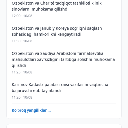
Oʻzbekiston va Charité tadqiqot tashkiloti klinik
sinovlarni muhokama qilishdi
12:00 · 10/08
Oʻzbekiston va Janubiy Koreya sogʻliqni saqlash
sohasidagi hamkorlikni kengaytiradi
11:30 · 10/08
Oʻzbekiston va Saudiya Arabistoni farmatsevtika
mahsulotlari xavfsizligini tartibga solishni muhokama
qilishdi
11:25 · 10/08
Karimov Kadastr palatasi raisi vazifasini vaqtincha
bajaruvchi etib tayinlandi
11:20 · 10/08
Ko'proq yangiliklar →