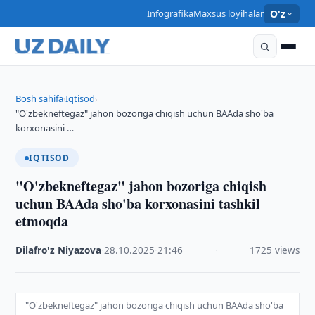
Infografika
Maxsus loyihalar
O'z
Bosh sahifa
Iqtisod
›
›
"O'zbekneftegaz" jahon bozoriga chiqish uchun BAAda sho'ba
korxonasini …
IQTISOD
"O'zbekneftegaz" jahon bozoriga chiqish
uchun BAAda sho'ba korxonasini tashkil
etmoqda
Dilafro'z Niyazova
·
28.10.2025
·
21:46
·
1725 views
"O'zbekneftegaz" jahon bozoriga chiqish uchun BAAda sho'ba