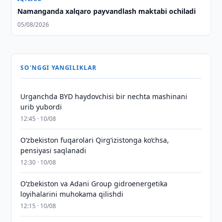
Namanganda xalqaro payvandlash maktabi ochiladi
05/08/2026
SO'NGGI YANGILIKLAR
Urganchda BYD haydovchisi bir nechta mashinani
urib yubordi
12:45 · 10/08
O‘zbekiston fuqarolari Qirg‘izistonga ko‘chsa,
pensiyasi saqlanadi
12:30 · 10/08
Oʻzbekiston va Adani Group gidroenergetika
loyihalarini muhokama qilishdi
12:15 · 10/08