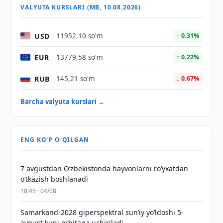
VALYUTA KURSLARI (MB, 10.08.2026)
USD
11952,10 so'm
↑ 0.31%
EUR
13779,58 so'm
↑ 0.22%
RUB
145,21 so'm
↓ 0.67%
Barcha valyuta kurslari →
ENG KO'P O'QILGAN
7 avgustdan O‘zbekistonda hayvonlarni ro‘yxatdan
o‘tkazish boshlanadi
18:45 · 04/08
Samarkand-2028 giperspektral sun’iy yo‘ldoshi 5-
avgust kuni orbitaga uchiriladi