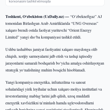
korxonasini tashkil etmoqda
Toshkent, O‘zbekiston (UzDaily.uz) —
“O‘zbekneftgaz” AJ
tomonidan Birlashgan Arab Amirliklarida “UNG Overseas”
xalqaro brendi ostida faoliyat yurituvchi “Orient Energy
Limited” yangi sho‘ba kompaniyasi tashkil etildi.
Ushbu tashabbus jamiyat faoliyatini xalqaro maydonga olib
chiqish, xorijiy sarmoyalarni jalb etish va tashqi iqtisodiy
jarayonlarni samarali boshqarish bo‘yicha amalga oshirilayotgan
strategik yo‘nalishning muhim bosqichi hisoblanadi.
Yangi kompaniya energetika, infratuzilma va sanoat
sohalaridagi yirik loyihalar uchun xalqaro moliya institutlari va
investorlarning mablag‘larini jalb qilish, uzoq muddatli
energetik xavfsizlikni ta’minlash hamda uglevodorodlarni
yetkazib berishning yangi zanjirlarini rivojlantiradi. Shuningdek,