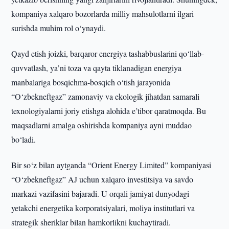
kompaniya xalqaro bozorlarda milliy mahsulotlarni ilgari
surishda muhim rol o‘ynaydi.
Qayd etish joizki, barqaror energiya tashabbuslarini qo‘llab-
quvvatlash, ya’ni toza va qayta tiklanadigan energiya
manbalariga bosqichma-bosqich o‘tish jarayonida
“O‘zbekneftgaz” zamonaviy va ekologik jihatdan samarali
texnologiyalarni joriy etishga alohida e’tibor qaratmoqda. Bu
maqsadlarni amalga oshirishda kompaniya ayni muddao
bo‘ladi.
Bir so‘z bilan aytganda “Orient Energy Limited” kompaniyasi
“O‘zbekneftgaz” AJ uchun xalqaro investitsiya va savdo
markazi vazifasini bajaradi. U orqali jamiyat dunyodagi
yetakchi energetika korporatsiyalari, moliya institutlari va
strategik sheriklar bilan hamkorlikni kuchaytiradi.