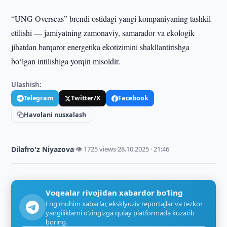
“UNG Overseas” brendi ostidagi yangi kompaniyaning tashkil
etilishi — jamiyatning zamonaviy, samarador va ekologik
jihatdan barqaror energetika ekotizimini shakllantirishga
bo‘lgan intilishiga yorqin misoldir.
Ulashish:
Telegram
Twitter/X
Facebook
Havolani nusxalash
Dilafro'z Niyazova
·
👁 1725 views
·
28.10.2025 · 21:46
Voqealar rivojidan xabardor bo‘ling
Eng muhim xabarlar, eksklyuziv reportajlar va tezkor
yangiliklarni o‘zingizga qulay platformada kuzatib
boring.