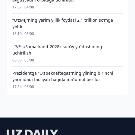
17:37 · 04/08
“O‘zMIJ”ning yarim yillik foydasi 2,1 trillion so‘mga
yetdi
18:10 · 03/08
LIVE: «Samarkand-2028» sun’iy yo‘ldoshining
uchirilishi
06:58 · 05/08
Prezidentga “Oʻzbekneftegaz”ning yilning birinchi
yarmidagi faoliyati haqida maʼlumot berildi
17:54 · 03/08