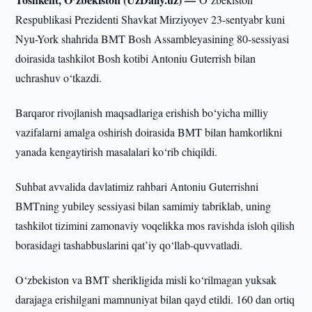
Respublikasi Prezidenti Shavkat Mirziyoyev 23-sentyabr kuni
Nyu-York shahrida BMT Bosh Assambleyasining 80-sessiyasi
doirasida tashkilot Bosh kotibi Antoniu Guterrish bilan
uchrashuv o‘tkazdi.
Barqaror rivojlanish maqsadlariga erishish bo‘yicha milliy
vazifalarni amalga oshirish doirasida BMT bilan hamkorlikni
yanada kengaytirish masalalari ko‘rib chiqildi.
Suhbat avvalida davlatimiz rahbari Antoniu Guterrishni
BMTning yubiley sessiyasi bilan samimiy tabriklab, uning
tashkilot tizimini zamonaviy voqelikka mos ravishda isloh qilish
borasidagi tashabbuslarini qat’iy qo‘llab-quvvatladi.
O‘zbekiston va BMT sherikligida misli ko‘rilmagan yuksak
darajaga erishilgani mamnuniyat bilan qayd etildi. 160 dan ortiq