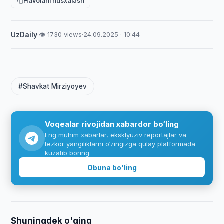
Havolani nusxalash
UzDaily
·
👁 1730 views
·
24.09.2025 · 10:44
#Shavkat Mirziyoyev
Voqealar rivojidan xabardor bo‘ling
Eng muhim xabarlar, eksklyuziv reportajlar va
tezkor yangiliklarni o‘zingizga qulay platformada
kuzatib boring.
Obuna bo'ling
Shuningdek o'qing