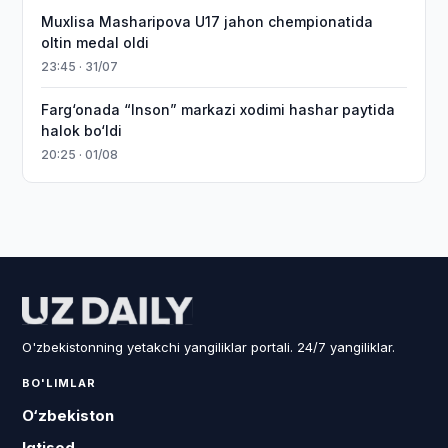
Muxlisa Masharipova U17 jahon chempionatida
oltin medal oldi
23:45 · 31/07
Farg‘onada “Inson” markazi xodimi hashar paytida
halok bo‘ldi
20:25 · 01/08
O'zbekistonning yetakchi yangiliklar portali. 24/7 yangiliklar.
BO'LIMLAR
O‘zbekiston
Iqtisod