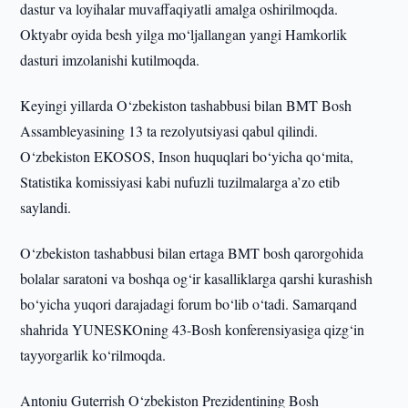
dastur va loyihalar muvaffaqiyatli amalga oshirilmoqda.
Oktyabr oyida besh yilga mo‘ljallangan yangi Hamkorlik
dasturi imzolanishi kutilmoqda.
Keyingi yillarda O‘zbekiston tashabbusi bilan BMT Bosh
Assambleyasining 13 ta rezolyutsiyasi qabul qilindi.
O‘zbekiston EKOSOS, Inson huquqlari bo‘yicha qo‘mita,
Statistika komissiyasi kabi nufuzli tuzilmalarga a’zo etib
saylandi.
O‘zbekiston tashabbusi bilan ertaga BMT bosh qarorgohida
bolalar saratoni va boshqa og‘ir kasalliklarga qarshi kurashish
bo‘yicha yuqori darajadagi forum bo‘lib o‘tadi. Samarqand
shahrida YUNESKOning 43-Bosh konferensiyasiga qizg‘in
tayyorgarlik ko‘rilmoqda.
Antoniu Guterrish O‘zbekiston Prezidentining Bosh