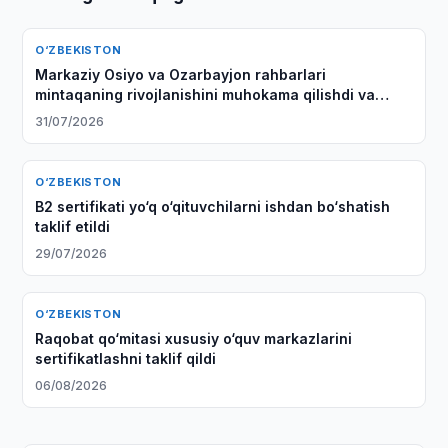
O‘ZBEKISTON
Markaziy Osiyo va Ozarbayjon rahbarlari
mintaqaning rivojlanishini muhokama qilishdi va
qo'shma deklaratsiya qabul qilishdi
31/07/2026
O‘ZBEKISTON
B2 sertifikati yo‘q o‘qituvchilarni ishdan bo‘shatish
taklif etildi
29/07/2026
O‘ZBEKISTON
Raqobat qo‘mitasi xususiy o‘quv markazlarini
sertifikatlashni taklif qildi
06/08/2026