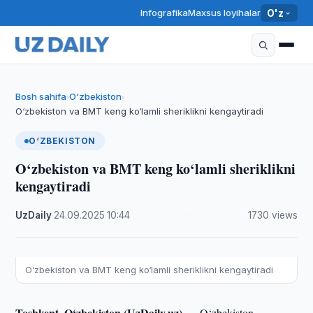
Infografika
Maxsus loyihalar
O'z
Bosh sahifa
O‘zbekiston
›
›
O‘zbekiston va BMT keng ko‘lamli sheriklikni kengaytiradi
O‘ZBEKISTON
O‘zbekiston va BMT keng ko‘lamli sheriklikni
kengaytiradi
UzDaily
·
24.09.2025
·
10:44
·
1730 views
O‘zbekiston va BMT keng ko‘lamli sheriklikni kengaytiradi
Toshkent, O‘zbekiston (UzDaily.uz) —
O‘zbekiston