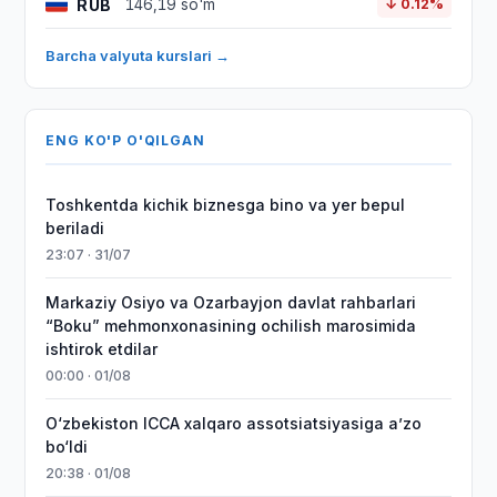
RUB
146,19 so'm
↓ 0.12%
Barcha valyuta kurslari →
ENG KO'P O'QILGAN
Toshkentda kichik biznesga bino va yer bepul
beriladi
23:07 · 31/07
Markaziy Osiyo va Ozarbayjon davlat rahbarlari
“Boku” mehmonxonasining ochilish marosimida
ishtirok etdilar
00:00 · 01/08
O‘zbekiston ICCA xalqaro assotsiatsiyasiga aʼzo
bo‘ldi
20:38 · 01/08