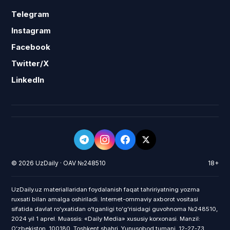
Telegram
Instagram
Facebook
Twitter/X
LinkedIn
© 2026 UzDaily · OAV №248510
18+
UzDaily.uz materiallaridan foydalanish faqat tahririyatning yozma
ruxsati bilan amalga oshiriladi. Internet-ommaviy axborot vositasi
sifatida davlat roʻyxatidan oʻtganligi toʻgʻrisidagi guvohnoma №248510,
2024 yil 1 aprel. Muassis: «Daily Media» xususiy korxonasi. Manzil:
Oʻzbekiston, 100180, Toshkent shahri, Yunusobod tumani, 12-27-73.