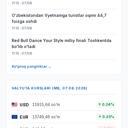
11:15 · 07/08
O‘zbekistondan Vyetnamga turistlar oqimi 44,7
foizga oshdi
11:10 · 07/08
Red Bull Dance Your Style milliy finali Toshkentda
bo'lib o'tadi
11:10 · 07/08
Ko'proq yangiliklar →
VALYUTA KURSLARI (MB, 07.08.2026)
USD
11915,64 so'm
↑ 0.24%
EUR
13749,46 so'm
↑ 0.23%