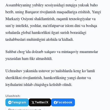
Assambleyaning yubiley sessiyasidagi nutqiga yuksak baho
berib, uning Barqaror rivojlanish maqsadlariga erishish, Yangi
Markaziy Osiyoni shakllantirish, raqamli texnologiyalar va
sun’iy intellekt, yoshlar, ma’rifatparvar islom dini va boshqa
sohalarda global hamkorlikni ilgari surish borasidagi
tashabbuslari muhimligini alohida ta’kidladi.
Suhbat chog‘ida dolzarb xalqaro va mintaqaviy muammolar
yuzasidan ham fikr almashildi.
Uchrashuv yakunida ustuvor yo‘nalishlarda keng ko‘lamli
sheriklikni rivojlantirish, hamkorlikning yangi dastur va
loyihalarini ishlab chiqishga kelishib olindi.
Ulashish:
Telegram
Twitter/X
Facebook