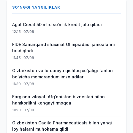
SO'NGGI YANGILIKLAR
Agat Credit 50 mlrd so‘mlik kredit jalb qiladi
12:15 · 07/08
FIDE Samarqand shaxmat Olimpiadasi jamoalarini
tasdiqladi
11:45 · 07/08
Oʻzbekiston va Iordaniya qishloq xoʻjaligi fanlari
boʻyicha memorandum imzoladilar
11:30 · 07/08
Farg‘ona viloyati Afg‘oniston bizneslari bilan
hamkorlikni kengaytirmoqda
11:20 · 07/08
Oʻzbekiston Cadila Pharmaceuticals bilan yangi
loyihalarni muhokama qildi