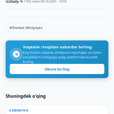
UzDaily
·
👁 1703 views
·
06.10.2025 · 19:55
#Shavkat Mirziyoyev
Voqealar rivojidan xabardor bo‘ling
Eng muhim xabarlar, eksklyuziv reportajlar va tezkor
yangiliklarni o‘zingizga qulay platformada kuzatib
boring.
Obuna bo'ling
Shuningdek o'qing
O‘ZBEKISTON