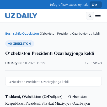
Infografika
Maxsus loyihalar
O'z
Bosh sahifa
O‘zbekiston
O‘zbekiston Prezidenti Ozarbayjonga keldi
›
›
O‘ZBEKISTON
O‘zbekiston Prezidenti Ozarbayjonga keldi
UzDaily
·
06.10.2025
·
19:55
·
1703 views
O‘zbekiston Prezidenti Ozarbayjonga keldi
Toshkent, O‘zbekiston (UzDaily.uz) —
O‘zbekiston
Respublikasi Prezidenti Shavkat Mirziyoyev Ozarbayjon