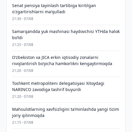
Senat pensiya tayinlash tartibiga kiritilgan
o'zgartirishlarni ma'qulladi
21:30 · 07/08
Samarqandda yuk mashinasi haydovchisi YTHda halok
bo‘ldi
21:25 · 07/08
Oʻzbekiston va JICA erkin iqtisodiy zonalarni
rivojlantirish boʻyicha hamkorlikni kengaytirmoqda
21:20 · 07/08
Toshkent metropoliteni delegatsiyasi Xitoydagi
NARINCO zavodiga tashrif buyurdi
21:20 · 07/08
Mahsulotlarning xavfsizligini taʼminlashda yangi tizim
joriy qilinmoqda
21:15 · 07/08