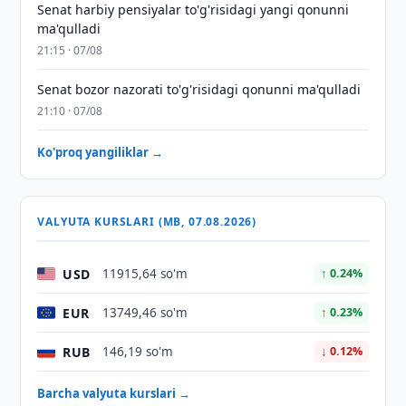
Senat harbiy pensiyalar to'g'risidagi yangi qonunni
ma'qulladi
21:15 · 07/08
Senat bozor nazorati to'g'risidagi qonunni ma'qulladi
21:10 · 07/08
Ko'proq yangiliklar →
VALYUTA KURSLARI (MB, 07.08.2026)
USD
11915,64 so'm
↑ 0.24%
EUR
13749,46 so'm
↑ 0.23%
RUB
146,19 so'm
↓ 0.12%
Barcha valyuta kurslari →