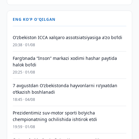
ENG KO'P O'QILGAN
O‘zbekiston ICCA xalqaro assotsiatsiyasiga aʼzo bo‘ldi
20:38 · 01/08
Farg‘onada “Inson” markazi xodimi hashar paytida
halok bo‘ldi
20:25 · 01/08
7 avgustdan O‘zbekistonda hayvonlarni ro‘yxatdan
o‘tkazish boshlanadi
18:45 · 04/08
Prezidentimiz suv-motor sporti bo‘yicha
chempionatning ochilishida ishtirok etdi
19:59 · 01/08