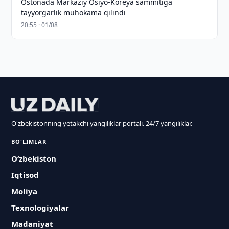
Ostonada Markaziy Osiyo-Koreya sammitiga
tayyorgarlik muhokama qilindi
20:55 · 01/08
O'zbekistonning yetakchi yangiliklar portali. 24/7 yangiliklar.
BO'LIMLAR
O‘zbekiston
Iqtisod
Moliya
Texnologiyalar
Madaniyat