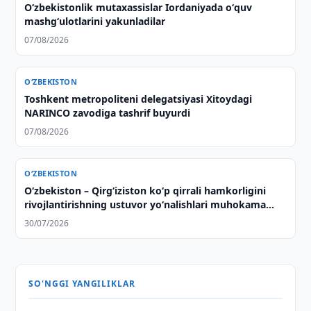
Oʻzbekistonlik mutaxassislar Iordaniyada oʻquv
mashgʻulotlarini yakunladilar
07/08/2026
O‘ZBEKISTON
Toshkent metropoliteni delegatsiyasi Xitoydagi
NARINCO zavodiga tashrif buyurdi
07/08/2026
O‘ZBEKISTON
Oʻzbekiston – Qirgʻiziston koʻp qirrali hamkorligini
rivojlantirishning ustuvor yoʻnalishlari muhokama
qilindi
30/07/2026
SO'NGGI YANGILIKLAR