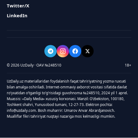
Twitter/X
LinkedIn
© 2026 UzDaily · OAV №248510
18+
UzDaily.uz materiallaridan foydalanish faqat tahririyatning yozma ruxsati
bilan amalga oshiriladi. Internet-ommaviy axborot vositasi sifatida davlat
roʻyxatidan oʻtganligi toʻgʻrisidagi guvohnoma №248510, 2024 yil 1 aprel.
Muassis: «Daily Media» xususiy korxonasi. Manzil: Oʻzbekiston, 100180,
Toshkent shahri, Yunusobod tumani, 12-27-73. Elektron pochta:
info@uzdaily.com. Bosh muharrir: Umarov Anvar Abrardjanovich.
Mualliflar fikri tahririyat nuqtayi nazariga mos kelmasligi mumkin.