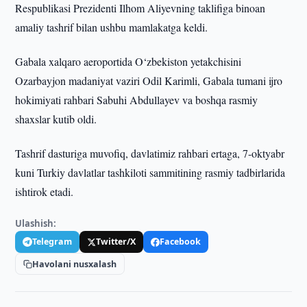
Respublikasi Prezidenti Ilhom Aliyevning taklifiga binoan
amaliy tashrif bilan ushbu mamlakatga keldi.
Gabala xalqaro aeroportida O‘zbekiston yetakchisini
Ozarbayjon madaniyat vaziri Odil Karimli, Gabala tumani ijro
hokimiyati rahbari Sabuhi Abdullayev va boshqa rasmiy
shaxslar kutib oldi.
Tashrif dasturiga muvofiq, davlatimiz rahbari ertaga, 7-oktyabr
kuni Turkiy davlatlar tashkiloti sammitining rasmiy tadbirlarida
ishtirok etadi.
Ulashish:
Telegram
Twitter/X
Facebook
Havolani nusxalash