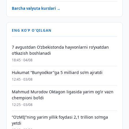
Barcha valyuta kurslari →
ENG KO'P O'QILGAN
7 avgustdan O‘zbekistonda hayvonlarni ro‘yxatdan
o‘tkazish boshlanadi
18:45 · 04/08
Hukumat “Bunyodkor”ga 5 milliard so‘m ajratdi
12:45 · 03/08
Mahmud Murodov Oktagon ligasida yarim og‘ir vazn
chempioni bo‘ldi
12:25 · 03/08
“O‘zMIJ”ning yarim yillik foydasi 2,1 trillion so‘mga
yetdi