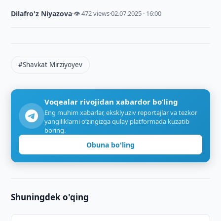
Dilafro'z Niyazova
·
👁 472 views
·
02.07.2025 · 16:00
#Shavkat Mirziyoyev
Voqealar rivojidan xabardor bo‘ling
Eng muhim xabarlar, eksklyuziv reportajlar va tezkor
yangiliklarni o‘zingizga qulay platformada kuzatib
boring.
Obuna bo'ling
Shuningdek o'qing