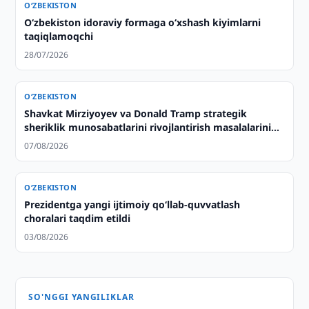
O‘ZBEKISTON
Oʻzbekiston idoraviy formaga oʻxshash kiyimlarni
taqiqlamoqchi
28/07/2026
O‘ZBEKISTON
Shavkat Mirziyoyev va Donald Tramp strategik
sheriklik munosabatlarini rivojlantirish masalalarini
muhokama qilishdi
07/08/2026
O‘ZBEKISTON
Prezidentga yangi ijtimoiy qoʻllab-quvvatlash
choralari taqdim etildi
03/08/2026
SO'NGGI YANGILIKLAR