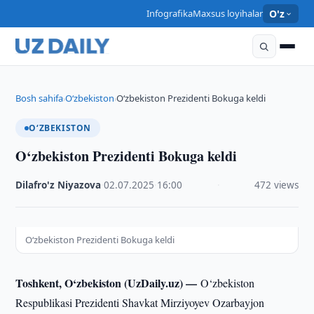
Infografika
Maxsus loyihalar
O'z
Bosh sahifa
O‘zbekiston
O‘zbekiston Prezidenti Bokuga keldi
›
›
O‘ZBEKISTON
O‘zbekiston Prezidenti Bokuga keldi
Dilafro'z Niyazova
·
02.07.2025
·
16:00
·
472 views
O‘zbekiston Prezidenti Bokuga keldi
Toshkent, O‘zbekiston (UzDaily.uz) —
O‘zbekiston
Respublikasi Prezidenti Shavkat Mirziyoyev Ozarbayjon