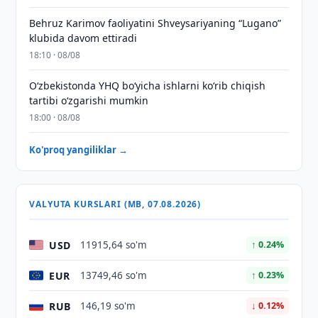
Behruz Karimov faoliyatini Shveysariyaning “Lugano”
klubida davom ettiradi
18:10 · 08/08
O‘zbekistonda YHQ bo‘yicha ishlarni ko‘rib chiqish
tartibi o‘zgarishi mumkin
18:00 · 08/08
Ko'proq yangiliklar →
VALYUTA KURSLARI (MB, 07.08.2026)
USD
11915,64 so'm
↑ 0.24%
EUR
13749,46 so'm
↑ 0.23%
RUB
146,19 so'm
↓ 0.12%