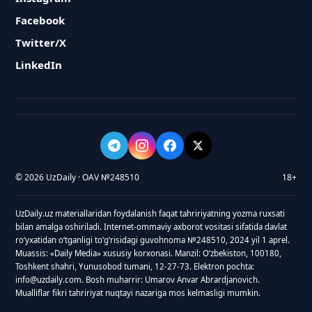
Facebook
Twitter/X
LinkedIn
© 2026 UzDaily · OAV №248510
18+
UzDaily.uz materiallaridan foydalanish faqat tahririyatning yozma ruxsati
bilan amalga oshiriladi. Internet-ommaviy axborot vositasi sifatida davlat
roʻyxatidan oʻtganligi toʻgʻrisidagi guvohnoma №248510, 2024 yil 1 aprel.
Muassis: «Daily Media» xususiy korxonasi. Manzil: Oʻzbekiston, 100180,
Toshkent shahri, Yunusobod tumani, 12-27-73. Elektron pochta:
info@uzdaily.com. Bosh muharrir: Umarov Anvar Abrardjanovich.
Mualliflar fikri tahririyat nuqtayi nazariga mos kelmasligi mumkin.