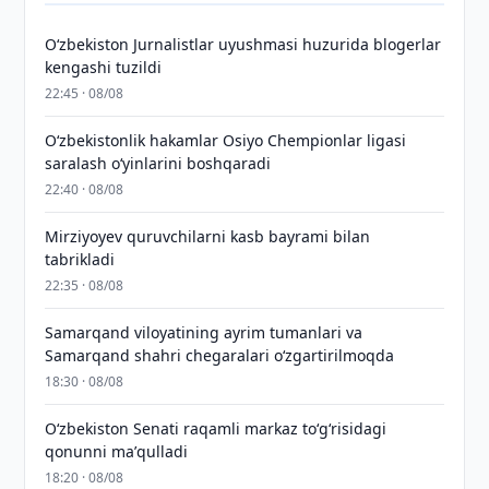
O‘zbekiston Jurnalistlar uyushmasi huzurida blogerlar
kengashi tuzildi
22:45 · 08/08
O‘zbekistonlik hakamlar Osiyo Chempionlar ligasi
saralash o‘yinlarini boshqaradi
22:40 · 08/08
Mirziyoyev quruvchilarni kasb bayrami bilan
tabrikladi
22:35 · 08/08
Samarqand viloyatining ayrim tumanlari va
Samarqand shahri chegaralari oʻzgartirilmoqda
18:30 · 08/08
Oʻzbekiston Senati raqamli markaz toʻgʻrisidagi
qonunni maʼqulladi
18:20 · 08/08