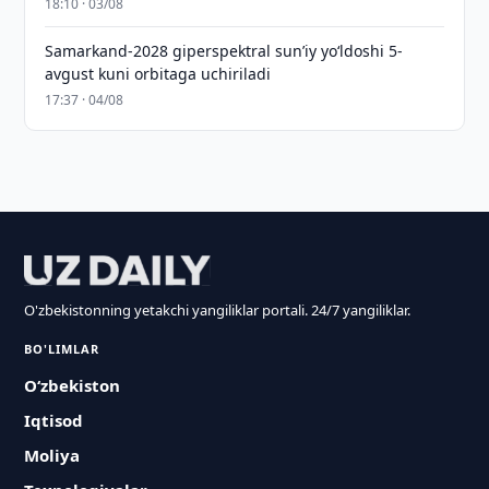
18:10 · 03/08
Samarkand-2028 giperspektral sun’iy yo‘ldoshi 5-
avgust kuni orbitaga uchiriladi
17:37 · 04/08
O'zbekistonning yetakchi yangiliklar portali. 24/7 yangiliklar.
BO'LIMLAR
O‘zbekiston
Iqtisod
Moliya