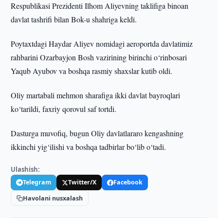
Respublikasi Prezidenti Ilhom Aliyevning taklifiga binoan
davlat tashrifi bilan Bok-u shahriga keldi.
Poytaxtdagi Haydar Aliyev nomidagi aeroportda davlatimiz
rahbarini Ozarbayjon Bosh vazirining birinchi o‘rinbosari
Yaqub Ayubov va boshqa rasmiy shaxslar kutib oldi.
Oliy martabali mehmon sharafiga ikki davlat bayroqlari
ko‘tarildi, faxriy qorovul saf tortdi.
Dasturga muvofiq, bugun Oliy davlatlararo kengashning
ikkinchi yig‘ilishi va boshqa tadbirlar bo‘lib o‘tadi.
Ulashish:
Telegram
Twitter/X
Facebook
Havolani nusxalash