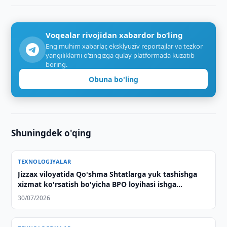
Voqealar rivojidan xabardor bo‘ling
Eng muhim xabarlar, eksklyuziv reportajlar va tezkor
yangiliklarni o‘zingizga qulay platformada kuzatib
boring.
Obuna bo'ling
Shuningdek o'qing
TEXNOLOGIYALAR
Jizzax viloyatida Qo'shma Shtatlarga yuk tashishga
xizmat ko'rsatish bo'yicha BPO loyihasi ishga
tushirildi
30/07/2026