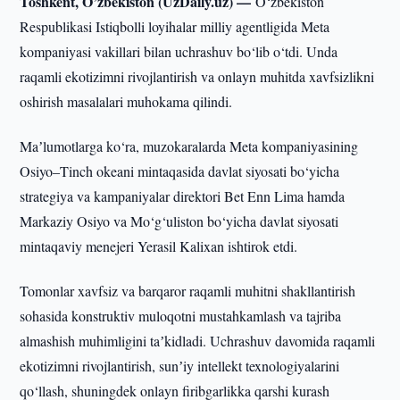
Toshkent, O’zbekiston (UzDaily.uz) —
O‘zbekiston
Respublikasi Istiqbolli loyihalar milliy agentligida Meta
kompaniyasi vakillari bilan uchrashuv bo‘lib o‘tdi. Unda
raqamli ekotizimni rivojlantirish va onlayn muhitda xavfsizlikni
oshirish masalalari muhokama qilindi.
Maʼlumotlarga ko‘ra, muzokaralarda Meta kompaniyasining
Osiyo–Tinch okeani mintaqasida davlat siyosati bo‘yicha
strategiya va kampaniyalar direktori Bet Enn Lima hamda
Markaziy Osiyo va Mo‘g‘uliston bo‘yicha davlat siyosati
mintaqaviy menejeri Yerasil Kalixan ishtirok etdi.
Tomonlar xavfsiz va barqaror raqamli muhitni shakllantirish
sohasida konstruktiv muloqotni mustahkamlash va tajriba
almashish muhimligini taʼkidladi. Uchrashuv davomida raqamli
ekotizimni rivojlantirish, sunʼiy intellekt texnologiyalarini
qo‘llash, shuningdek onlayn firibgarlikka qarshi kurash