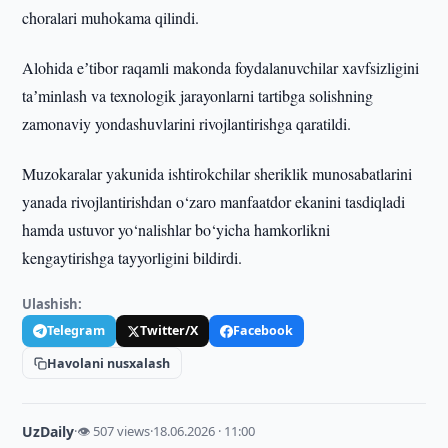
choralari muhokama qilindi.
Alohida eʼtibor raqamli makonda foydalanuvchilar xavfsizligini
taʼminlash va texnologik jarayonlarni tartibga solishning
zamonaviy yondashuvlarini rivojlantirishga qaratildi.
Muzokaralar yakunida ishtirokchilar sheriklik munosabatlarini
yanada rivojlantirishdan o‘zaro manfaatdor ekanini tasdiqladi
hamda ustuvor yo‘nalishlar bo‘yicha hamkorlikni
kengaytirishga tayyorligini bildirdi.
Ulashish:
Telegram
Twitter/X
Facebook
Havolani nusxalash
UzDaily
·
👁 507 views
·
18.06.2026 · 11:00