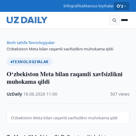
Infografika
Maxsus loyihalar
O'z
Bosh sahifa
Texnologiyalar
›
›
O‘zbekiston Meta bilan raqamli xavfsizlikni muhokama qildi
TEXNOLOGIYALAR
O‘zbekiston Meta bilan raqamli xavfsizlikni
muhokama qildi
UzDaily
·
18.06.2026
·
11:00
·
507 views
O‘zbekiston Meta bilan raqamli xavfsizlikni muhokama qildi