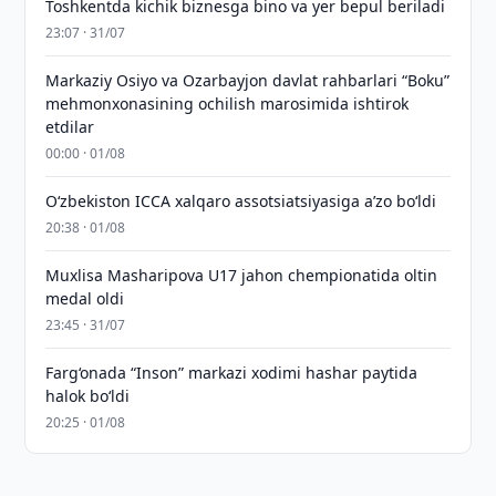
Toshkentda kichik biznesga bino va yer bepul beriladi
23:07 · 31/07
Markaziy Osiyo va Ozarbayjon davlat rahbarlari “Boku”
mehmonxonasining ochilish marosimida ishtirok
etdilar
00:00 · 01/08
O‘zbekiston ICCA xalqaro assotsiatsiyasiga aʼzo bo‘ldi
20:38 · 01/08
Muxlisa Masharipova U17 jahon chempionatida oltin
medal oldi
23:45 · 31/07
Farg‘onada “Inson” markazi xodimi hashar paytida
halok bo‘ldi
20:25 · 01/08