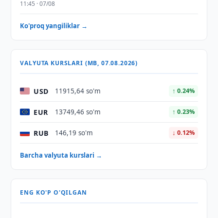
11:45 · 07/08
Ko'proq yangiliklar →
VALYUTA KURSLARI (MB, 07.08.2026)
USD
11915,64 so'm
↑ 0.24%
EUR
13749,46 so'm
↑ 0.23%
RUB
146,19 so'm
↓ 0.12%
Barcha valyuta kurslari →
ENG KO'P O'QILGAN