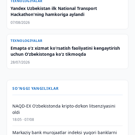
TEXNOLOGIYALAR
Yandex Uzbekistan ilk National Transport
Hackathon'ning hamkoriga aylandi
07/08/2026
TEXNOLOGIYALAR
Emapta oʻz xizmat koʻrsatish faoliyatini kengaytirish
uchun Oʻzbekistonga koʻz tikmoqda
28/07/2026
SO'NGGI YANGILIKLAR
NAQD-EX O‘zbekistonda kripto-do‘kon litsenziyasini
oldi
18:05 · 07/08
Markaziy bank murojaatlar indeksi yuqori banklarni