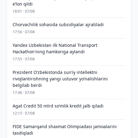
eʼlon qildi
18:01 · 07/08
Chorvachilik sohasida subsidiyalar ajratiladi
17:56 · 07/08
Yandex Uzbekistan ilk National Transport
Hackathon'ning hamkoriga aylandi
17:55 · 07/08
Prezident Oʻzbekistonda sunʼiy intellektni
rivojlantirishning yangi ustuvor yoʻnalishlarini
belgilab berdi
17:46 · 07/08
Agat Credit 50 mlrd so‘mlik kredit jalb qiladi
12:15 · 07/08
FIDE Samarqand shaxmat Olimpiadasi jamoalarini
tasdiqladi