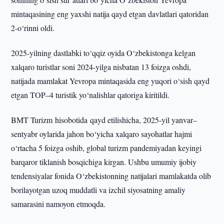
mintaqasining eng yaxshi natija qayd etgan davlatlari qatoridan
2-o‘rinni oldi.
2025-yilning dastlabki to‘qqiz oyida O‘zbekistonga kelgan
xalqaro turistlar soni 2024-yilga nisbatan 13 foizga oshdi,
natijada mamlakat Yevropa mintaqasida eng yuqori o‘sish qayd
etgan TOP–4 turistik yo‘nalishlar qatoriga kiritildi.
BMT Turizm hisobotida qayd etilishicha, 2025-yil yanvar–
sentyabr oylarida jahon bo‘yicha xalqaro sayohatlar hajmi
o‘rtacha 5 foizga oshib, global turizm pandemiyadan keyingi
barqaror tiklanish bosqichiga kirgan. Ushbu umumiy ijobiy
tendensiyalar fonida O‘zbekistonning natijalari mamlakatda olib
borilayotgan uzoq muddatli va izchil siyosatning amaliy
samarasini namoyon etmoqda.