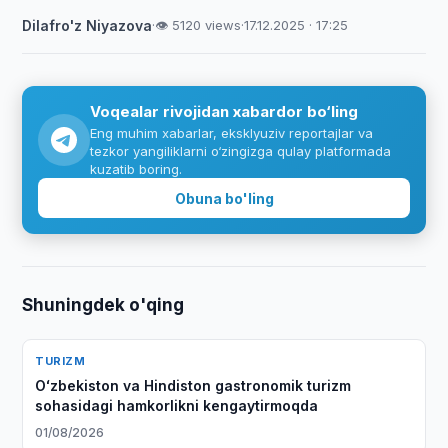
Dilafro'z Niyazova
·
👁 5120 views
·
17.12.2025 · 17:25
Voqealar rivojidan xabardor bo‘ling
Eng muhim xabarlar, eksklyuziv reportajlar va
tezkor yangiliklarni o‘zingizga qulay platformada
kuzatib boring.
Obuna bo'ling
Shuningdek o'qing
TURIZM
Oʻzbekiston va Hindiston gastronomik turizm
sohasidagi hamkorlikni kengaytirmoqda
01/08/2026