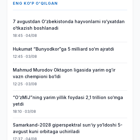
ENG KO'P O'QILGAN
7 avgustdan O‘zbekistonda hayvonlarni ro‘yxatdan
o‘tkazish boshlanadi
18:45 · 04/08
Hukumat “Bunyodkor”ga 5 milliard so‘m ajratdi
12:45 · 03/08
Mahmud Murodov Oktagon ligasida yarim og‘ir
vazn chempioni bo‘ldi
12:25 · 03/08
“O‘zMIJ”ning yarim yillik foydasi 2,1 trillion so‘mga
yetdi
18:10 · 03/08
Samarkand-2028 giperspektral sun’iy yo‘ldoshi 5-
avgust kuni orbitaga uchiriladi
17:37 · 04/08