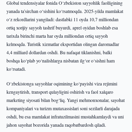
Global tendensiyalar fonida O‘zbekiston sayyohlik faolligining
yanada ta’sirchan o‘sishini ko‘rsatmoqda. 2025-yilda mamlakat
o‘z rekordlarini yangiladi: dastlabki 11 oyda 10,7 milliondan
ortiq xorijiy sayyoh tashrif buyurdi, aprel oyidan boshlab esa
tarixda birinchi marta har oyda milliondan ortiq sayyoh
kelmoqda. Turistik xizmatlar eksportidan olingan daromadlar
4,4 milliard dollardan oshdi. Bu nafaqat tiklanishni, balki
boshqa ko‘plab yo‘nalishlarga nisbatan ilg‘or o‘sishni ham
ko‘rsatadi.
O‘zbekistonga sayyohlar oqimining ko‘payishi viza rejimini
kengaytirish, transport qulayligini oshirish va faol xalqaro
marketing siyosati bilan bog‘liq. Yangi mehmonxonalar, sayohat
kompaniyalari va turizm mutaxassislari soni sezilarli darajada
oshdi, bu esa mamlakat infratuzilmasini mustahkamlaydi va uni
jahon sayohat bozorida yanada raqobatbardosh qiladi.