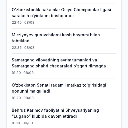
O‘zbekistonlik hakamlar Osiyo Chempionlar ligasi
saralash o‘yinlarini boshqaradi
22:40 · 08/08
Mirziyoyev quruvchilarni kasb bayrami bilan
tabrikladi
22:35 · 08/08
Samarqand viloyatining ayrim tumanlari va
Samarqand shahri chegaralari oʻzgartirilmoqda
18:30 · 08/08
Oʻzbekiston Senati raqamli markaz toʻgʻrisidagi
qonunni maʼqulladi
18:20 · 08/08
Behruz Karimov faoliyatini Shveysariyaning
“Lugano” klubida davom ettiradi
18:10 · 08/08