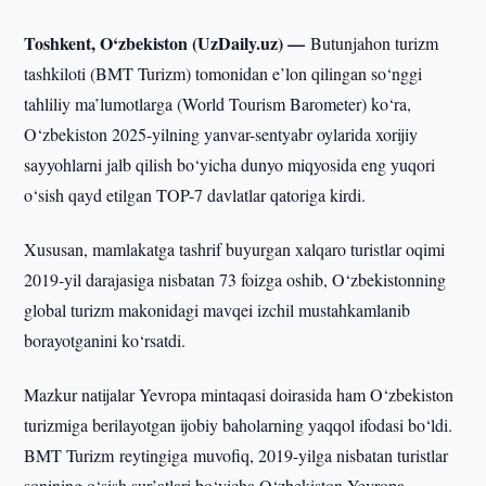
Toshkent, O‘zbekiston (UzDaily.uz) —
Butunjahon turizm
tashkiloti (BMT Turizm) tomonidan e’lon qilingan so‘nggi
tahliliy ma’lumotlarga (World Tourism Barometer) ko‘ra,
O‘zbekiston 2025-yilning yanvar-sentyabr oylarida xorijiy
sayyohlarni jalb qilish bo‘yicha dunyo miqyosida eng yuqori
o‘sish qayd etilgan TOP-7 davlatlar qatoriga kirdi.
Xususan, mamlakatga tashrif buyurgan xalqaro turistlar oqimi
2019-yil darajasiga nisbatan 73 foizga oshib, O‘zbekistonning
global turizm makonidagi mavqei izchil mustahkamlanib
borayotganini ko‘rsatdi.
Mazkur natijalar Yevropa mintaqasi doirasida ham O‘zbekiston
turizmiga berilayotgan ijobiy baholarning yaqqol ifodasi bo‘ldi.
BMT Turizm reytingiga muvofiq, 2019-yilga nisbatan turistlar
sonining o‘sish sur’atlari bo‘yicha O‘zbekiston Yevropa