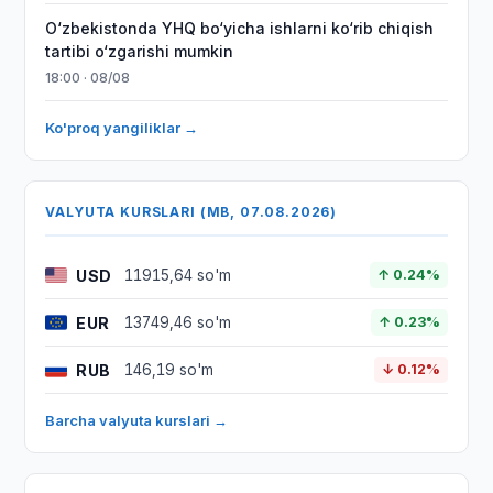
O‘zbekistonda YHQ bo‘yicha ishlarni ko‘rib chiqish
tartibi o‘zgarishi mumkin
18:00 · 08/08
Ko'proq yangiliklar →
VALYUTA KURSLARI (MB, 07.08.2026)
USD
11915,64 so'm
↑ 0.24%
EUR
13749,46 so'm
↑ 0.23%
RUB
146,19 so'm
↓ 0.12%
Barcha valyuta kurslari →