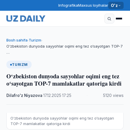
Infografika
Maxsus loyihalar
O'z
Bosh sahifa
Turizm
›
›
O‘zbekiston dunyoda sayyohlar oqimi eng tez o‘sayotgan TOP-7
…
TURIZM
O‘zbekiston dunyoda sayyohlar oqimi eng tez
o‘sayotgan TOP-7 mamlakatlar qatoriga kirdi
Dilafro'z Niyazova
·
17.12.2025
·
17:25
·
5120 views
O‘zbekiston dunyoda sayyohlar oqimi eng tez o‘sayotgan
TOP-7 mamlakatlar qatoriga kirdi