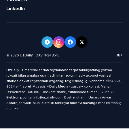
LinkedIn
© 2026 UzDaily · OAV №248510
18+
UzDaily.uz materiallaridan foydalanish faqat tahririyatning yozma
ruxsati bilan amalga oshiriladi. Internet-ommaviy axborot vositasi
sifatida davlat roʻyxatidan oʻtganligi toʻgʻrisidagi guvohnoma №248510,
2024 yil 1 aprel. Muassis: «Daily Media» xususiy korxonasi. Manzil:
Oʻzbekiston, 100180, Toshkent shahri, Yunusobod tumani, 12-27-73.
Elektron pochta: info@uzdaily.com. Bosh muharrir: Umarov Anvar
Abrardjanovich. Mualliflar fikri tahririyat nuqtayi nazariga mos kelmasligi
mumkin.