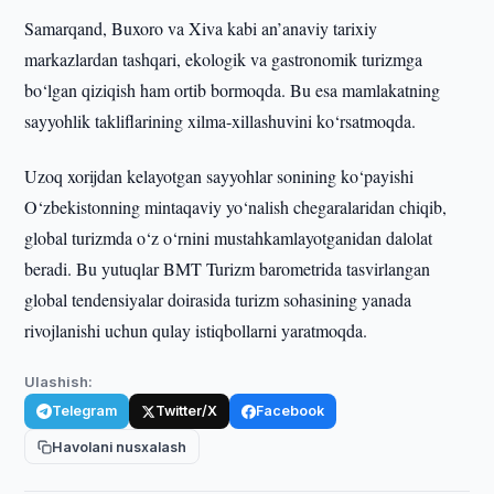
Samarqand, Buxoro va Xiva kabi an’anaviy tarixiy
markazlardan tashqari, ekologik va gastronomik turizmga
bo‘lgan qiziqish ham ortib bormoqda. Bu esa mamlakatning
sayyohlik takliflarining xilma-xillashuvini ko‘rsatmoqda.
Uzoq xorijdan kelayotgan sayyohlar sonining ko‘payishi
O‘zbekistonning mintaqaviy yo‘nalish chegaralaridan chiqib,
global turizmda o‘z o‘rnini mustahkamlayotganidan dalolat
beradi. Bu yutuqlar BMT Turizm barometrida tasvirlangan
global tendensiyalar doirasida turizm sohasining yanada
rivojlanishi uchun qulay istiqbollarni yaratmoqda.
Ulashish:
Telegram
Twitter/X
Facebook
Havolani nusxalash