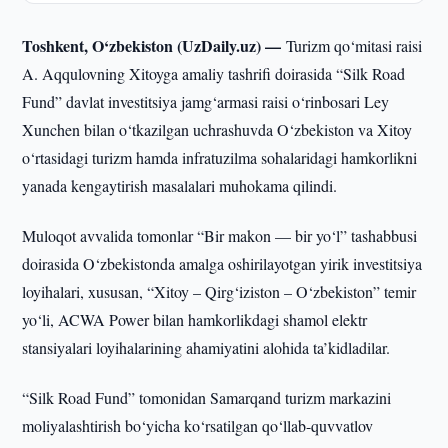
Toshkent, O‘zbekiston (UzDaily.uz) —
Turizm qo‘mitasi raisi
A. Aqqulovning Xitoyga amaliy tashrifi doirasida “Silk Road
Fund” davlat investitsiya jamg‘armasi raisi o‘rinbosari Ley
Xunchen bilan o‘tkazilgan uchrashuvda O‘zbekiston va Xitoy
o‘rtasidagi turizm hamda infratuzilma sohalaridagi hamkorlikni
yanada kengaytirish masalalari muhokama qilindi.
Muloqot avvalida tomonlar “Bir makon — bir yo‘l” tashabbusi
doirasida O‘zbekistonda amalga oshirilayotgan yirik investitsiya
loyihalari, xususan, “Xitoy – Qirg‘iziston – O‘zbekiston” temir
yo‘li, ACWA Power bilan hamkorlikdagi shamol elektr
stansiyalari loyihalarining ahamiyatini alohida ta’kidladilar.
“Silk Road Fund” tomonidan Samarqand turizm markazini
moliyalashtirish bo‘yicha ko‘rsatilgan qo‘llab-quvvatlov