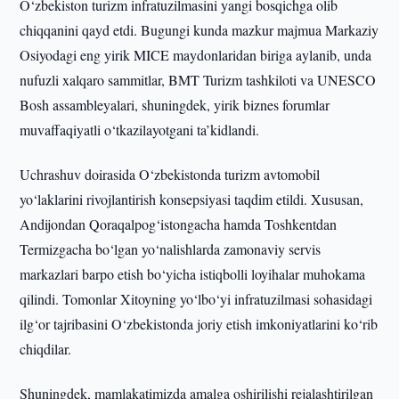
O‘zbekiston turizm infratuzilmasini yangi bosqichga olib
chiqqanini qayd etdi. Bugungi kunda mazkur majmua Markaziy
Osiyodagi eng yirik MICE maydonlaridan biriga aylanib, unda
nufuzli xalqaro sammitlar, BMT Turizm tashkiloti va UNESCO
Bosh assambleyalari, shuningdek, yirik biznes forumlar
muvaffaqiyatli o‘tkazilayotgani ta’kidlandi.
Uchrashuv doirasida O‘zbekistonda turizm avtomobil
yo‘laklarini rivojlantirish konsepsiyasi taqdim etildi. Xususan,
Andijondan Qoraqalpog‘istongacha hamda Toshkentdan
Termizgacha bo‘lgan yo‘nalishlarda zamonaviy servis
markazlari barpo etish bo‘yicha istiqbolli loyihalar muhokama
qilindi. Tomonlar Xitoyning yo‘lbo‘yi infratuzilmasi sohasidagi
ilg‘or tajribasini O‘zbekistonda joriy etish imkoniyatlarini ko‘rib
chiqdilar.
Shuningdek, mamlakatimizda amalga oshirilishi rejalashtirilgan