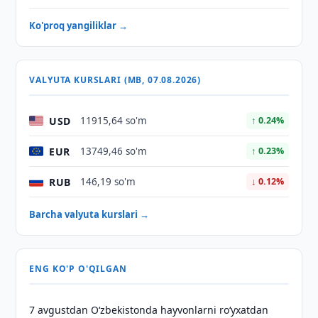
Ko'proq yangiliklar →
VALYUTA KURSLARI (MB, 07.08.2026)
USD
11915,64 so'm
↑ 0.24%
EUR
13749,46 so'm
↑ 0.23%
RUB
146,19 so'm
↓ 0.12%
Barcha valyuta kurslari →
ENG KO'P O'QILGAN
7 avgustdan O‘zbekistonda hayvonlarni ro‘yxatdan