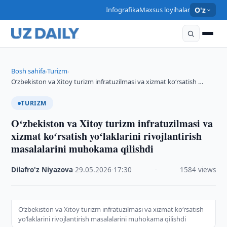
Infografika
Maxsus loyihalar
O'z
Bosh sahifa
Turizm
›
›
Oʻzbekiston va Xitoy turizm infratuzilmasi va xizmat koʻrsatish …
TURIZM
Oʻzbekiston va Xitoy turizm infratuzilmasi va
xizmat koʻrsatish yoʻlaklarini rivojlantirish
masalalarini muhokama qilishdi
Dilafro'z Niyazova
·
29.05.2026
·
17:30
·
1584 views
Oʻzbekiston va Xitoy turizm infratuzilmasi va xizmat koʻrsatish
yoʻlaklarini rivojlantirish masalalarini muhokama qilishdi