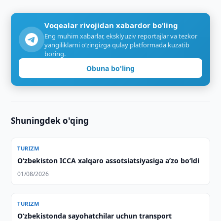
Voqealar rivojidan xabardor bo‘ling
Eng muhim xabarlar, eksklyuziv reportajlar va tezkor
yangiliklarni o‘zingizga qulay platformada kuzatib
boring.
Obuna bo'ling
Shuningdek o'qing
TURIZM
O‘zbekiston ICCA xalqaro assotsiatsiyasiga aʼzo bo‘ldi
01/08/2026
TURIZM
Oʻzbekistonda sayohatchilar uchun transport