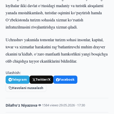
loyihalar ikki davlat o‘rtasidagi madaniy va turistik aloqalarni
yanada mustahkamlash, turistlar oqimini ko‘paytirish hamda
O‘zbekistonda turizm sohasida xizmat ko‘rsatish
infratuzilmasini rivojlantirishga xizmat qiladi.
Uchrashuv yakunida tomonlar turizm sohasi insonlar, kapital,
tovar va xizmatlar harakatini rag‘batlantiruvchi muhim drayver
ekanini ta’kidlab, o‘zaro manfaatli hamkorlikni yangi bosqichga
olib chiqishga tayyor ekanliklarini bildirdilar.
Ulashish:
Telegram
Twitter/X
Facebook
Havolani nusxalash
Dilafro'z Niyazova
·
👁 1584 views
·
29.05.2026 · 17:30