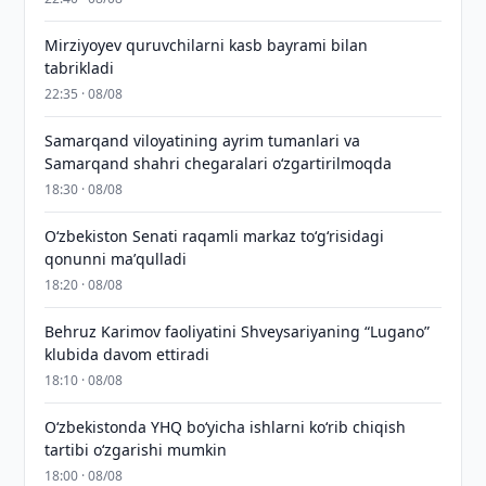
Mirziyoyev quruvchilarni kasb bayrami bilan
tabrikladi
22:35 · 08/08
Samarqand viloyatining ayrim tumanlari va
Samarqand shahri chegaralari oʻzgartirilmoqda
18:30 · 08/08
Oʻzbekiston Senati raqamli markaz toʻgʻrisidagi
qonunni maʼqulladi
18:20 · 08/08
Behruz Karimov faoliyatini Shveysariyaning “Lugano”
klubida davom ettiradi
18:10 · 08/08
O‘zbekistonda YHQ bo‘yicha ishlarni ko‘rib chiqish
tartibi o‘zgarishi mumkin
18:00 · 08/08