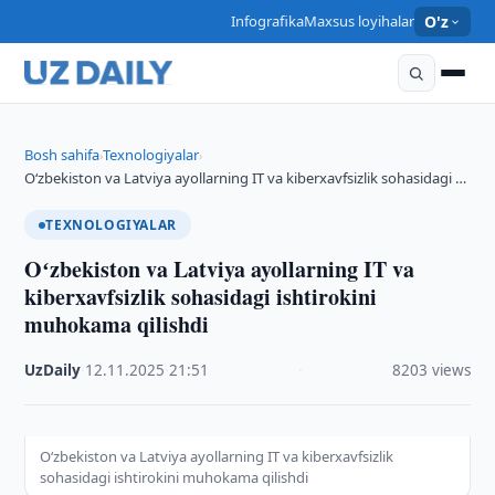
Infografika
Maxsus loyihalar
O'z
Bosh sahifa
Texnologiyalar
›
›
Oʻzbekiston va Latviya ayollarning IT va kiberxavfsizlik sohasidagi …
TEXNOLOGIYALAR
Oʻzbekiston va Latviya ayollarning IT va
kiberxavfsizlik sohasidagi ishtirokini
muhokama qilishdi
UzDaily
·
12.11.2025
·
21:51
·
8203 views
Oʻzbekiston va Latviya ayollarning IT va kiberxavfsizlik
sohasidagi ishtirokini muhokama qilishdi