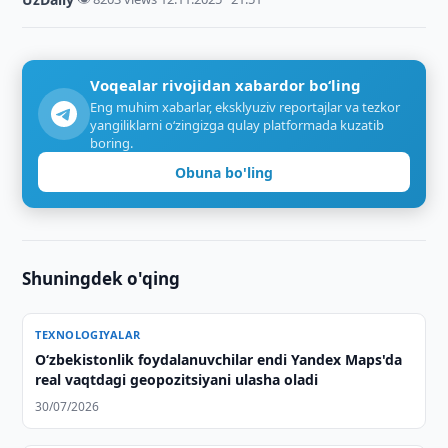
Voqealar rivojidan xabardor bo‘ling
Eng muhim xabarlar, eksklyuziv reportajlar va tezkor
yangiliklarni o‘zingizga qulay platformada kuzatib
boring.
Obuna bo'ling
Shuningdek o'qing
TEXNOLOGIYALAR
O‘zbekistonlik foydalanuvchilar endi Yandex Maps'da
real vaqtdagi geopozitsiyani ulasha oladi
30/07/2026