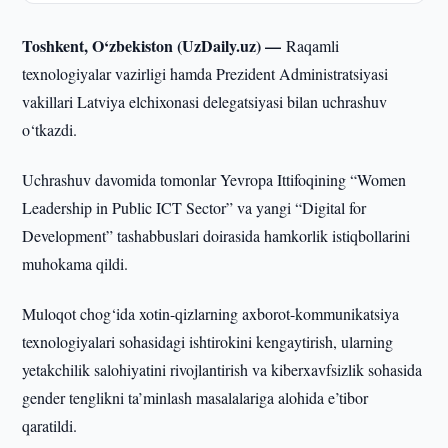
Toshkent, O‘zbekiston (UzDaily.uz) —
Raqamli
texnologiyalar vazirligi hamda Prezident Administratsiyasi
vakillari Latviya elchixonasi delegatsiyasi bilan uchrashuv
o‘tkazdi.
Uchrashuv davomida tomonlar Yevropa Ittifoqining “Women
Leadership in Public ICT Sector” va yangi “Digital for
Development” tashabbuslari doirasida hamkorlik istiqbollarini
muhokama qildi.
Muloqot chog‘ida xotin-qizlarning axborot-kommunikatsiya
texnologiyalari sohasidagi ishtirokini kengaytirish, ularning
yetakchilik salohiyatini rivojlantirish va kiberxavfsizlik sohasida
gender tenglikni ta’minlash masalalariga alohida e’tibor
qaratildi.