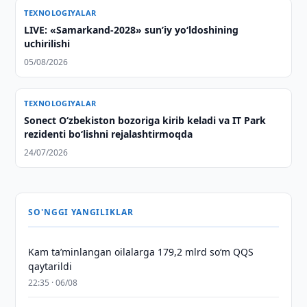
TEXNOLOGIYALAR
LIVE: «Samarkand-2028» sun’iy yo‘ldoshining
uchirilishi
05/08/2026
TEXNOLOGIYALAR
Sonect Oʻzbekiston bozoriga kirib keladi va IT Park
rezidenti boʻlishni rejalashtirmoqda
24/07/2026
SO'NGGI YANGILIKLAR
Kam taʼminlangan oilalarga 179,2 mlrd so‘m QQS
qaytarildi
22:35 · 06/08