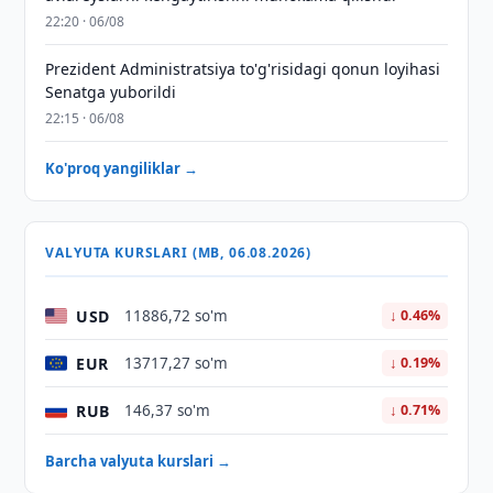
22:20 · 06/08
Prezident Administratsiya to'g'risidagi qonun loyihasi
Senatga yuborildi
22:15 · 06/08
Ko'proq yangiliklar →
VALYUTA KURSLARI (MB, 06.08.2026)
USD
11886,72 so'm
↓ 0.46%
EUR
13717,27 so'm
↓ 0.19%
RUB
146,37 so'm
↓ 0.71%
Barcha valyuta kurslari →