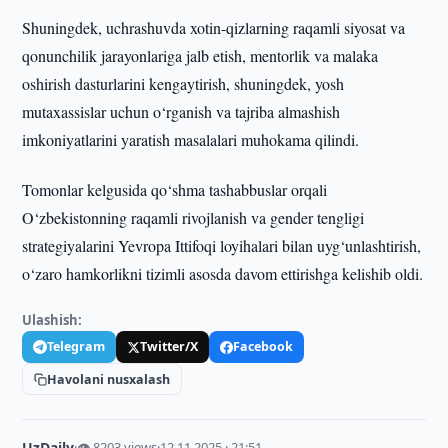
Shuningdek, uchrashuvda xotin-qizlarning raqamli siyosat va
qonunchilik jarayonlariga jalb etish, mentorlik va malaka
oshirish dasturlarini kengaytirish, shuningdek, yosh
mutaxassislar uchun o‘rganish va tajriba almashish
imkoniyatlarini yaratish masalalari muhokama qilindi.
Tomonlar kelgusida qo‘shma tashabbuslar orqali
O‘zbekistonning raqamli rivojlanish va gender tengligi
strategiyalarini Yevropa Ittifoqi loyihalari bilan uyg‘unlashtirish,
o‘zaro hamkorlikni tizimli asosda davom ettirishga kelishib oldi.
Ulashish:
Telegram
Twitter/X
Facebook
Havolani nusxalash
UzDaily
·
👁 8203 views
·
12.11.2025 · 21:51