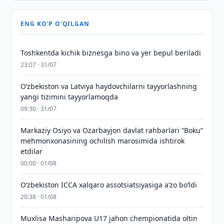
ENG KO'P O'QILGAN
Toshkentda kichik biznesga bino va yer bepul beriladi
23:07 · 31/07
Oʻzbekiston va Latviya haydovchilarni tayyorlashning
yangi tizimini tayyorlamoqda
09:30 · 31/07
Markaziy Osiyo va Ozarbayjon davlat rahbarlari “Boku”
mehmonxonasining ochilish marosimida ishtirok
etdilar
00:00 · 01/08
O‘zbekiston ICCA xalqaro assotsiatsiyasiga aʼzo bo‘ldi
20:38 · 01/08
Muxlisa Masharipova U17 jahon chempionatida oltin