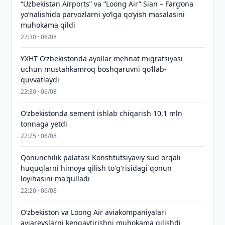
“Uzbekistan Airports” va “Loong Air” Sian – Farg‘ona
yo‘nalishida parvozlarni yo‘lga qo‘yish masalasini
muhokama qildi
22:30 · 06/08
YXHT O‘zbekistonda ayollar mehnat migratsiyasi
uchun mustahkamroq boshqaruvni qo‘llab-
quvvatlaydi
22:30 · 06/08
O‘zbekistonda sement ishlab chiqarish 10,1 mln
tonnaga yetdi
22:25 · 06/08
Qonunchilik palatasi Konstitutsiyaviy sud orqali
huquqlarni himoya qilish to'g'risidagi qonun
loyihasini ma'qulladi
22:20 · 06/08
Oʻzbekiston va Loong Air aviakompaniyalari
aviareyslarni kengaytirishni muhokama qilishdi