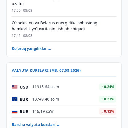
uzatdi
17:50 · 08/08
Oʻzbekiston va Belarus energetika sohasidagi
hamkorlik yoʻl xaritasini ishlab chiqadi
17:45 · 08/08
Ko'proq yangiliklar →
VALYUTA KURSLARI (MB, 07.08.2026)
USD
11915,64 so'm
↑ 0.24%
EUR
13749,46 so'm
↑ 0.23%
RUB
146,19 so'm
↓ 0.12%
Barcha valyuta kurslari →