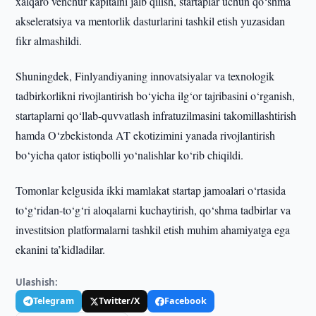
xalqaro venchur kapitalni jalb qilish, startaplar uchun qo‘shma
akseleratsiya va mentorlik dasturlarini tashkil etish yuzasidan
fikr almashildi.
Shuningdek, Finlyandiyaning innovatsiyalar va texnologik
tadbirkorlikni rivojlantirish bo‘yicha ilg‘or tajribasini o‘rganish,
startaplarni qo‘llab-quvvatlash infratuzilmasini takomillashtirish
hamda O‘zbekistonda AT ekotizimini yanada rivojlantirish
bo‘yicha qator istiqbolli yo‘nalishlar ko‘rib chiqildi.
Tomonlar kelgusida ikki mamlakat startap jamoalari o‘rtasida
to‘g‘ridan-to‘g‘ri aloqalarni kuchaytirish, qo‘shma tadbirlar va
investitsion platformalarni tashkil etish muhim ahamiyatga ega
ekanini ta’kidladilar.
Ulashish:
Telegram
Twitter/X
Facebook