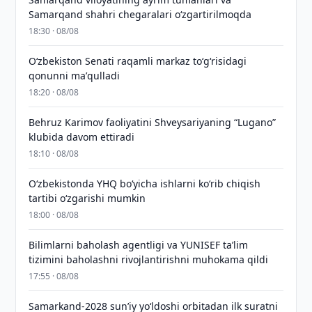
Samarqand shahri chegaralari oʻzgartirilmoqda
18:30 · 08/08
Oʻzbekiston Senati raqamli markaz toʻgʻrisidagi
qonunni maʼqulladi
18:20 · 08/08
Behruz Karimov faoliyatini Shveysariyaning “Lugano”
klubida davom ettiradi
18:10 · 08/08
O‘zbekistonda YHQ bo‘yicha ishlarni ko‘rib chiqish
tartibi o‘zgarishi mumkin
18:00 · 08/08
Bilimlarni baholash agentligi va YUNISEF taʼlim
tizimini baholashni rivojlantirishni muhokama qildi
17:55 · 08/08
Samarkand-2028 sunʼiy yo‘ldoshi orbitadan ilk suratni