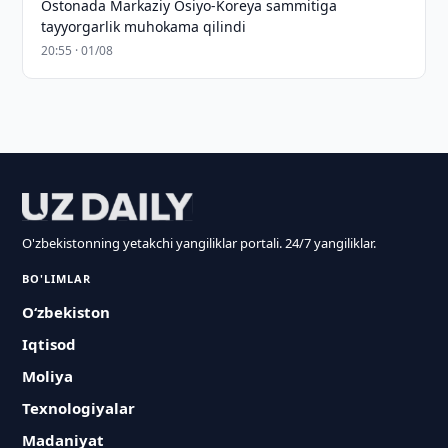
Ostonada Markaziy Osiyo-Koreya sammitiga
tayyorgarlik muhokama qilindi
20:55 · 01/08
O'zbekistonning yetakchi yangiliklar portali. 24/7 yangiliklar.
BO'LIMLAR
O‘zbekiston
Iqtisod
Moliya
Texnologiyalar
Madaniyat