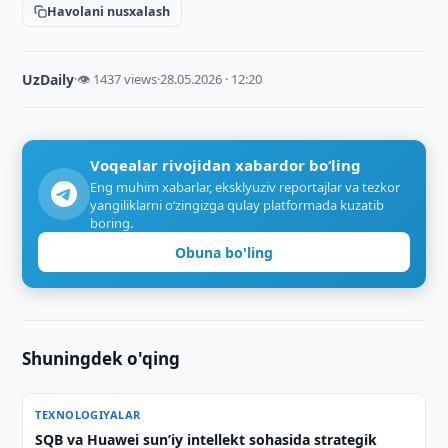
Havolani nusxalash
UzDaily
·
👁 1437 views
·
28.05.2026 · 12:20
Voqealar rivojidan xabardor bo‘ling
Eng muhim xabarlar, eksklyuziv reportajlar va tezkor
yangiliklarni o‘zingizga qulay platformada kuzatib
boring.
Obuna bo'ling
Shuningdek o'qing
TEXNOLOGIYALAR
SQB va Huawei sun’iy intellekt sohasida strategik