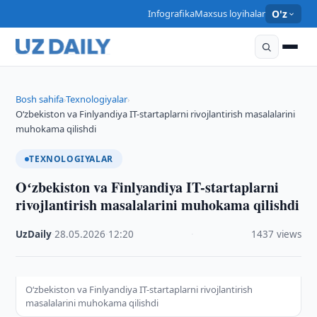
Infografika
Maxsus loyihalar
O'z
Bosh sahifa
Texnologiyalar
›
›
Oʻzbekiston va Finlyandiya IT-startaplarni rivojlantirish masalalarini
muhokama qilishdi
TEXNOLOGIYALAR
Oʻzbekiston va Finlyandiya IT-startaplarni
rivojlantirish masalalarini muhokama qilishdi
UzDaily
·
28.05.2026
·
12:20
·
1437 views
Oʻzbekiston va Finlyandiya IT-startaplarni rivojlantirish
masalalarini muhokama qilishdi