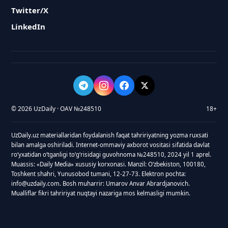
Twitter/X
LinkedIn
© 2026 UzDaily · OAV №248510
18+
UzDaily.uz materiallaridan foydalanish faqat tahririyatning yozma ruxsati
bilan amalga oshiriladi. Internet-ommaviy axborot vositasi sifatida davlat
roʻyxatidan oʻtganligi toʻgʻrisidagi guvohnoma №248510, 2024 yil 1 aprel.
Muassis: «Daily Media» xususiy korxonasi. Manzil: Oʻzbekiston, 100180,
Toshkent shahri, Yunusobod tumani, 12-27-73. Elektron pochta:
info@uzdaily.com. Bosh muharrir: Umarov Anvar Abrardjanovich.
Mualliflar fikri tahririyat nuqtayi nazariga mos kelmasligi mumkin.