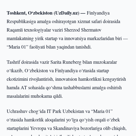
Toshkent, O‘zbekiston (UzDaily.uz) —
Finlyandiya
Respublikasiga amalga oshirayotgan xizmat safari doirasida
Raqamli texnologiyalar vaziri Sherzod Shermatov
mamlakatning yirik startap va innovatsiya markazlaridan biri —
“Maria 01” faoliyati bilan yaqindan tanishdi.
Tashrif doirasida vazir Sarita Runeberg bilan muzokaralar
o‘tkazib, O‘zbekiston va Finlyandiya o‘rtasida startap
ekotizimini rivojlantirish, innovatsion hamkorlikni kengaytirish
hamda AT sohasida qo‘shma tashabbuslarni amalga oshirish
masalalarini muhokama qildi.
Uchrashuv chog‘ida IT Park Uzbekistan va “Maria 01”
o‘rtasida hamkorlik aloqalarini yo‘lga qo‘yish orqali o‘zbek
startaplarini Yevropa va Skandinaviya bozorlariga olib chiqish,