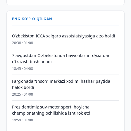
ENG KO'P O'QILGAN
O‘zbekiston ICCA xalqaro assotsiatsiyasiga aʼzo bo‘ldi
20:38 · 01/08
7 avgustdan O‘zbekistonda hayvonlarni ro‘yxatdan
o‘tkazish boshlanadi
18:45 · 04/08
Farg‘onada “Inson” markazi xodimi hashar paytida
halok bo‘ldi
20:25 · 01/08
Prezidentimiz suv-motor sporti bo‘yicha
chempionatning ochilishida ishtirok etdi
19:59 · 01/08