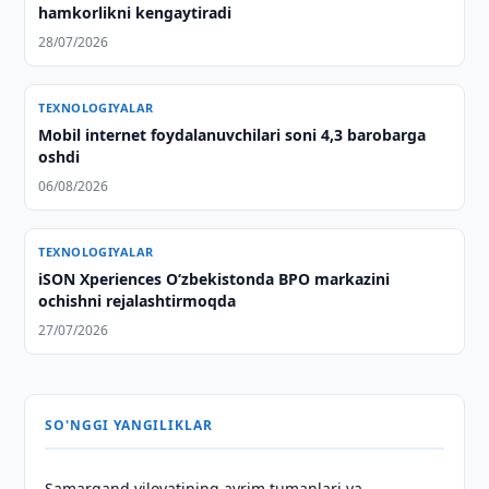
hamkorlikni kengaytiradi
28/07/2026
TEXNOLOGIYALAR
Mobil internet foydalanuvchilari soni 4,3 barobarga
oshdi
06/08/2026
TEXNOLOGIYALAR
iSON Xperiences Oʻzbekistonda BPO markazini
ochishni rejalashtirmoqda
27/07/2026
SO'NGGI YANGILIKLAR
Samarqand viloyatining ayrim tumanlari va