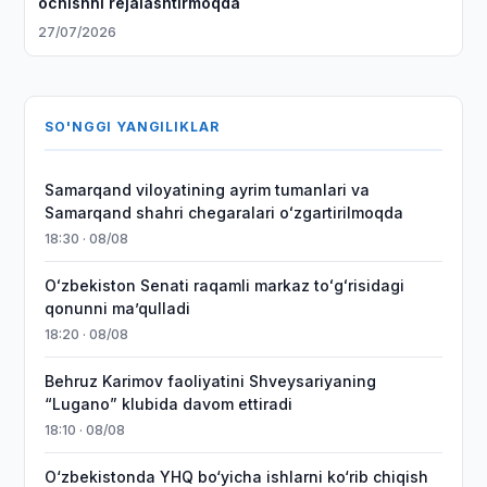
ochishni rejalashtirmoqda
27/07/2026
SO'NGGI YANGILIKLAR
Samarqand viloyatining ayrim tumanlari va
Samarqand shahri chegaralari oʻzgartirilmoqda
18:30 · 08/08
Oʻzbekiston Senati raqamli markaz toʻgʻrisidagi
qonunni maʼqulladi
18:20 · 08/08
Behruz Karimov faoliyatini Shveysariyaning
“Lugano” klubida davom ettiradi
18:10 · 08/08
O‘zbekistonda YHQ bo‘yicha ishlarni ko‘rib chiqish