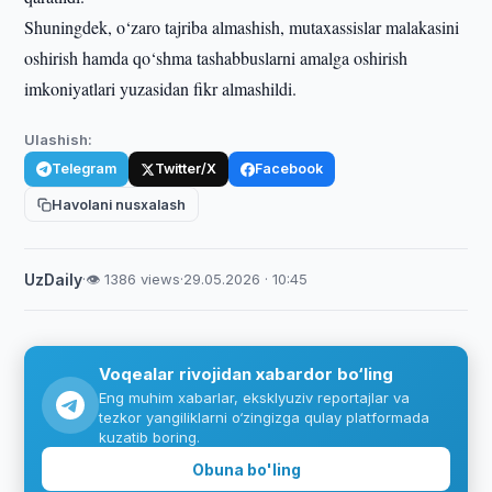
Shuningdek, o‘zaro tajriba almashish, mutaxassislar malakasini
oshirish hamda qo‘shma tashabbuslarni amalga oshirish
imkoniyatlari yuzasidan fikr almashildi.
Ulashish:
Telegram
Twitter/X
Facebook
Havolani nusxalash
UzDaily
·
👁 1386 views
·
29.05.2026 · 10:45
Voqealar rivojidan xabardor bo‘ling
Eng muhim xabarlar, eksklyuziv reportajlar va
tezkor yangiliklarni o‘zingizga qulay platformada
kuzatib boring.
Obuna bo'ling