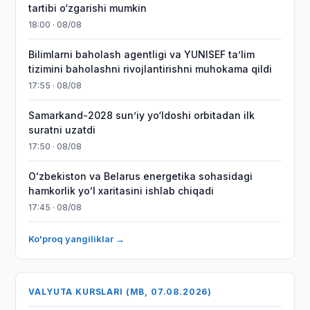
tartibi o‘zgarishi mumkin
18:00 · 08/08
Bilimlarni baholash agentligi va YUNISEF taʼlim
tizimini baholashni rivojlantirishni muhokama qildi
17:55 · 08/08
Samarkand-2028 sunʼiy yo‘ldoshi orbitadan ilk
suratni uzatdi
17:50 · 08/08
Oʻzbekiston va Belarus energetika sohasidagi
hamkorlik yoʻl xaritasini ishlab chiqadi
17:45 · 08/08
Ko'proq yangiliklar →
VALYUTA KURSLARI (MB, 07.08.2026)