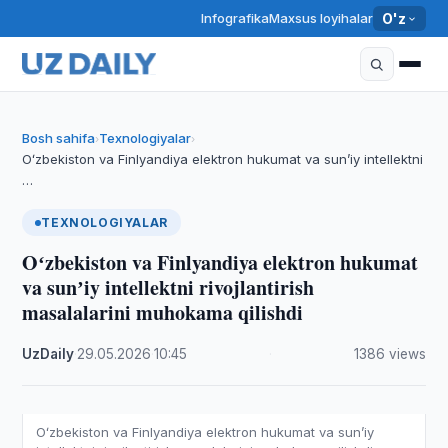
Infografika
Maxsus loyihalar
O'z
Bosh sahifa
Texnologiyalar
›
›
Oʻzbekiston va Finlyandiya elektron hukumat va sunʼiy intellektni
…
TEXNOLOGIYALAR
Oʻzbekiston va Finlyandiya elektron hukumat
va sunʼiy intellektni rivojlantirish
masalalarini muhokama qilishdi
UzDaily
·
29.05.2026
·
10:45
·
1386 views
Oʻzbekiston va Finlyandiya elektron hukumat va sunʼiy