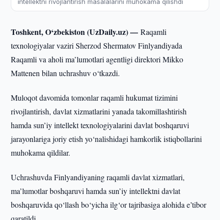
intellektni rivojlantirish masalalarini muhokama qilishdi
Toshkent, O‘zbekiston (UzDaily.uz) —
Raqamli
texnologiyalar vaziri Sherzod Shermatov Finlyandiyada
Raqamli va aholi ma’lumotlari agentligi direktori Mikko
Mattenen bilan uchrashuv o‘tkazdi.
Muloqot davomida tomonlar raqamli hukumat tizimini
rivojlantirish, davlat xizmatlarini yanada takomillashtirish
hamda sun’iy intellekt texnologiyalarini davlat boshqaruvi
jarayonlariga joriy etish yo‘nalishidagi hamkorlik istiqbollarini
muhokama qildilar.
Uchrashuvda Finlyandiyaning raqamli davlat xizmatlari,
ma’lumotlar boshqaruvi hamda sun’iy intellektni davlat
boshqaruvida qo‘llash bo‘yicha ilg‘or tajribasiga alohida e’tibor
qaratildi.