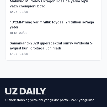
Mahmud Murodov Oktagon ligasida yarim og‘ir
vazn chempioni bo‘ldi
12:25 · 03/08
“O‘zMIJ”ning yarim yillik foydasi 2,1 trillion so‘mga
yetdi
18:10 · 03/08
Samarkand-2028 giperspektral sun’iy yo‘ldoshi 5-
avgust kuni orbitaga uchiriladi
17:37 · 04/08
O'zbekistonning yetakchi yangiliklar portali. 24/7 yangiliklar.