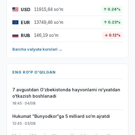
USD
11915,64 so'm
↑ 0.24%
EUR
13749,46 so'm
↑ 0.23%
RUB
146,19 so'm
↓ 0.12%
Barcha valyuta kurslari →
ENG KO'P O'QILGAN
7 avgustdan O‘zbekistonda hayvonlarni ro‘yxatdan
o‘tkazish boshlanadi
18:45 · 04/08
Hukumat “Bunyodkor”ga 5 milliard so‘m ajratdi
12:45 · 03/08