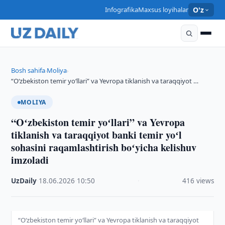
Infografika
Maxsus loyihalar
O'z
Bosh sahifa
Moliya
›
›
“Oʻzbekiston temir yoʻllari” va Yevropa tiklanish va taraqqiyot …
MOLIYA
“Oʻzbekiston temir yoʻllari” va Yevropa
tiklanish va taraqqiyot banki temir yoʻl
sohasini raqamlashtirish boʻyicha kelishuv
imzoladi
UzDaily
·
18.06.2026
·
10:50
·
416 views
“Oʻzbekiston temir yoʻllari” va Yevropa tiklanish va taraqqiyot