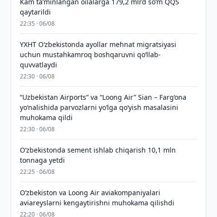
Kam taʼminlangan oilalarga 179,2 mlrd so‘m QQS
qaytarildi
22:35 · 06/08
YXHT O‘zbekistonda ayollar mehnat migratsiyasi
uchun mustahkamroq boshqaruvni qo‘llab-
quvvatlaydi
22:30 · 06/08
“Uzbekistan Airports” va “Loong Air” Sian – Farg‘ona
yo‘nalishida parvozlarni yo‘lga qo‘yish masalasini
muhokama qildi
22:30 · 06/08
O‘zbekistonda sement ishlab chiqarish 10,1 mln
tonnaga yetdi
22:25 · 06/08
Oʻzbekiston va Loong Air aviakompaniyalari
aviareyslarni kengaytirishni muhokama qilishdi
22:20 · 06/08