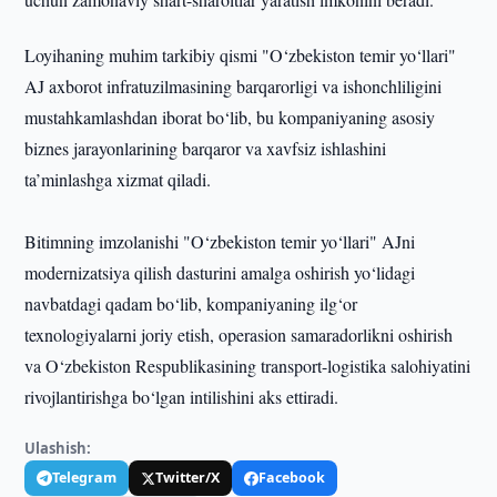
Loyihaning muhim tarkibiy qismi "O‘zbekiston temir yo‘llari"
AJ axborot infratuzilmasining barqarorligi va ishonchliligini
mustahkamlashdan iborat bo‘lib, bu kompaniyaning asosiy
biznes jarayonlarining barqaror va xavfsiz ishlashini
ta’minlashga xizmat qiladi.
Bitimning imzolanishi "O‘zbekiston temir yo‘llari" AJni
modernizatsiya qilish dasturini amalga oshirish yo‘lidagi
navbatdagi qadam bo‘lib, kompaniyaning ilg‘or
texnologiyalarni joriy etish, operasion samaradorlikni oshirish
va O‘zbekiston Respublikasining transport-logistika salohiyatini
rivojlantirishga bo‘lgan intilishini aks ettiradi.
Ulashish:
Telegram
Twitter/X
Facebook