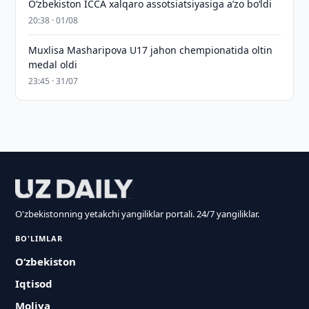
O‘zbekiston ICCA xalqaro assotsiatsiyasiga aʼzo bo‘ldi
20:38 · 01/08
Muxlisa Masharipova U17 jahon chempionatida oltin
medal oldi
23:45 · 31/07
O'zbekistonning yetakchi yangiliklar portali. 24/7 yangiliklar.
BO'LIMLAR
O‘zbekiston
Iqtisod
Moliya