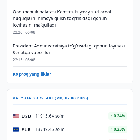
Qonunchilik palatasi Konstitutsiyaviy sud orqali
huquqlarni himoya qilish to'g'risidagi qonun
loyihasini ma'qulladi
22:20 · 06/08
Prezident Administratsiya to'g'risidagi qonun loyihasi
Senatga yuborildi
22:15 · 06/08
Ko'proq yangiliklar →
VALYUTA KURSLARI (MB, 07.08.2026)
USD
11915,64 so'm
↑ 0.24%
EUR
13749,46 so'm
↑ 0.23%