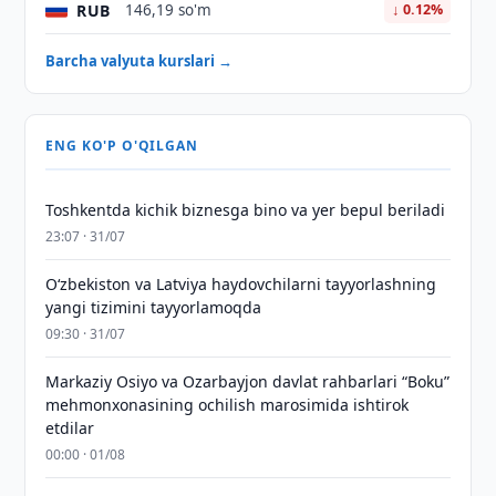
RUB
146,19 so'm
↓ 0.12%
Barcha valyuta kurslari →
ENG KO'P O'QILGAN
Toshkentda kichik biznesga bino va yer bepul beriladi
23:07 · 31/07
Oʻzbekiston va Latviya haydovchilarni tayyorlashning
yangi tizimini tayyorlamoqda
09:30 · 31/07
Markaziy Osiyo va Ozarbayjon davlat rahbarlari “Boku”
mehmonxonasining ochilish marosimida ishtirok
etdilar
00:00 · 01/08