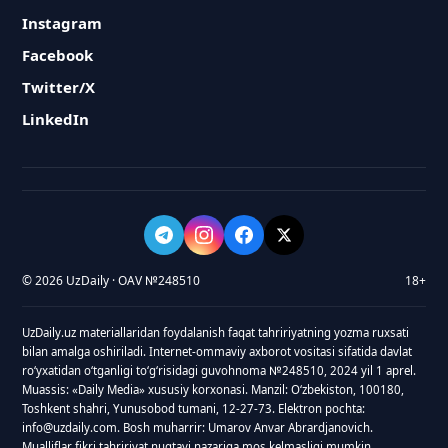
Instagram
Facebook
Twitter/X
LinkedIn
© 2026 UzDaily · OAV №248510
18+
UzDaily.uz materiallaridan foydalanish faqat tahririyatning yozma ruxsati
bilan amalga oshiriladi. Internet-ommaviy axborot vositasi sifatida davlat
roʻyxatidan oʻtganligi toʻgʻrisidagi guvohnoma №248510, 2024 yil 1 aprel.
Muassis: «Daily Media» xususiy korxonasi. Manzil: Oʻzbekiston, 100180,
Toshkent shahri, Yunusobod tumani, 12-27-73. Elektron pochta:
info@uzdaily.com. Bosh muharrir: Umarov Anvar Abrardjanovich.
Mualliflar fikri tahririyat nuqtayi nazariga mos kelmasligi mumkin.