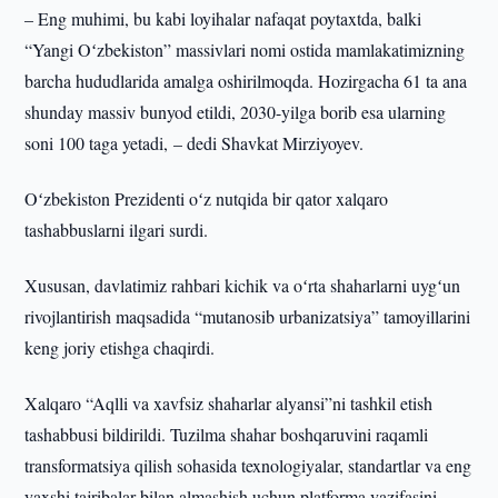
– Eng muhimi, bu kabi loyihalar nafaqat poytaxtda, balki
“Yangi Oʻzbekiston” massivlari nomi ostida mamlakatimizning
barcha hududlarida amalga oshirilmoqda. Hozirgacha 61 ta ana
shunday massiv bunyod etildi, 2030-yilga borib esa ularning
soni 100 taga yetadi, – dedi Shavkat Mirziyoyev.
Oʻzbekiston Prezidenti oʻz nutqida bir qator xalqaro
tashabbuslarni ilgari surdi.
Xususan, davlatimiz rahbari kichik va oʻrta shaharlarni uygʻun
rivojlantirish maqsadida “mutanosib urbanizatsiya” tamoyillarini
keng joriy etishga chaqirdi.
Xalqaro “Aqlli va xavfsiz shaharlar alyansi”ni tashkil etish
tashabbusi bildirildi. Tuzilma shahar boshqaruvini raqamli
transformatsiya qilish sohasida texnologiyalar, standartlar va eng
yaxshi tajribalar bilan almashish uchun platforma vazifasini