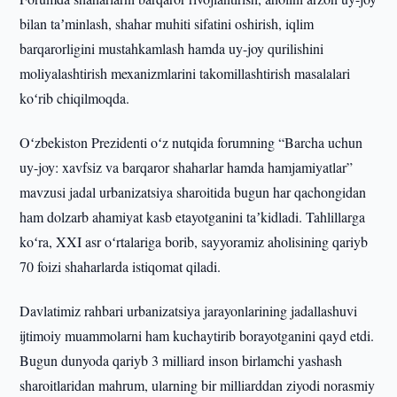
bilan taʼminlash, shahar muhiti sifatini oshirish, iqlim
barqarorligini mustahkamlash hamda uy-joy qurilishini
moliyalashtirish mexanizmlarini takomillashtirish masalalari
koʻrib chiqilmoqda.
Oʻzbekiston Prezidenti oʻz nutqida forumning “Barcha uchun
uy-joy: xavfsiz va barqaror shaharlar hamda hamjamiyatlar”
mavzusi jadal urbanizatsiya sharoitida bugun har qachongidan
ham dolzarb ahamiyat kasb etayotganini taʼkidladi. Tahlillarga
koʻra, XXI asr oʻrtalariga borib, sayyoramiz aholisining qariyb
70 foizi shaharlarda istiqomat qiladi.
Davlatimiz rahbari urbanizatsiya jarayonlarining jadallashuvi
ijtimoiy muammolarni ham kuchaytirib borayotganini qayd etdi.
Bugun dunyoda qariyb 3 milliard inson birlamchi yashash
sharoitlaridan mahrum, ularning bir milliarddan ziyodi norasmiy