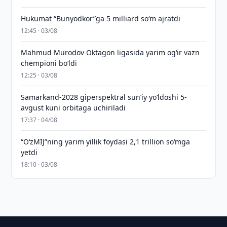
Hukumat “Bunyodkor”ga 5 milliard so‘m ajratdi
12:45 · 03/08
Mahmud Murodov Oktagon ligasida yarim og‘ir vazn
chempioni bo‘ldi
12:25 · 03/08
Samarkand-2028 giperspektral sun’iy yo‘ldoshi 5-
avgust kuni orbitaga uchiriladi
17:37 · 04/08
“O‘zMIJ”ning yarim yillik foydasi 2,1 trillion so‘mga
yetdi
18:10 · 03/08