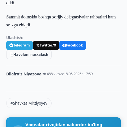
qildi.
Sammit doirasida boshqa xorijiy delegatsiyalar rahbarlari ham
soʻzga chiqdi.
Ulashish:
Telegram
Twitter/X
Facebook
Havolani nusxalash
Dilafro'z Niyazova
·
👁 488 views
·
18.05.2026 · 17:59
#Shavkat Mirziyoyev
Voqealar rivojidan xabardor bo‘ling