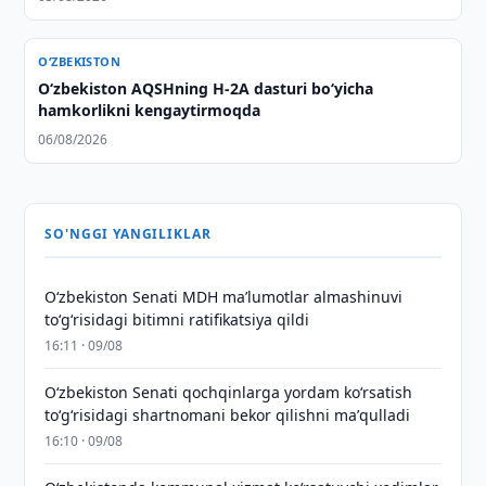
O‘ZBEKISTON
O‘zbekiston AQSHning H-2A dasturi bo‘yicha
hamkorlikni kengaytirmoqda
06/08/2026
SO'NGGI YANGILIKLAR
Oʻzbekiston Senati MDH maʼlumotlar almashinuvi
toʻgʻrisidagi bitimni ratifikatsiya qildi
16:11 · 09/08
Oʻzbekiston Senati qochqinlarga yordam koʻrsatish
toʻgʻrisidagi shartnomani bekor qilishni maʼqulladi
16:10 · 09/08