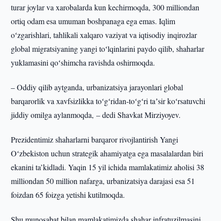
turar joylar va xarobalarda kun kechirmoqda, 300 milliondan
ortiq odam esa umuman boshpanaga ega emas. Iqlim
oʻzgarishlari, tahlikali xalqaro vaziyat va iqtisodiy inqirozlar
global migratsiyaning yangi toʻlqinlarini paydo qilib, shaharlar
yuklamasini qoʻshimcha ravishda oshirmoqda.
– Oddiy qilib aytganda, urbanizatsiya jarayonlari global
barqarorlik va xavfsizlikka toʻgʻridan-toʻgʻri taʼsir koʻrsatuvchi
jiddiy omilga aylanmoqda, – dedi Shavkat Mirziyoyev.
Prezidentimiz shaharlarni barqaror rivojlantirish Yangi
Oʻzbekiston uchun strategik ahamiyatga ega masalalardan biri
ekanini ta’kidladi. Yaqin 15 yil ichida mamlakatimiz aholisi 38
milliondan 50 million nafarga, urbanizatsiya darajasi esa 51
foizdan 65 foizga yetishi kutilmoqda.
Shu munosabat bilan mamlakatimizda shahar infratuzilmasini