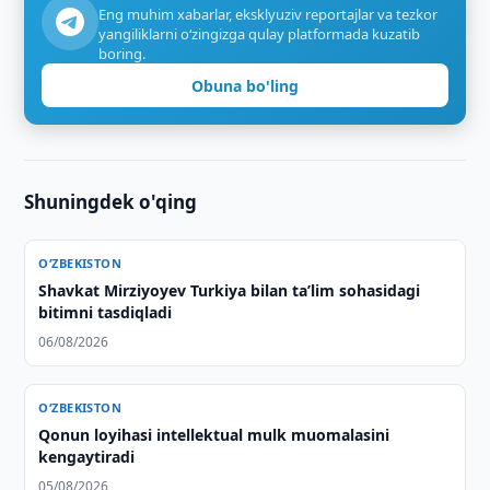
Eng muhim xabarlar, eksklyuziv reportajlar va tezkor
yangiliklarni o‘zingizga qulay platformada kuzatib
boring.
Obuna bo'ling
Shuningdek o'qing
O‘ZBEKISTON
Shavkat Mirziyoyev Turkiya bilan taʼlim sohasidagi
bitimni tasdiqladi
06/08/2026
O‘ZBEKISTON
Qonun loyihasi intellektual mulk muomalasini
kengaytiradi
05/08/2026