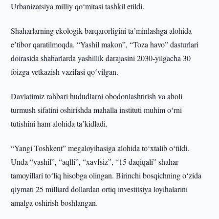
Urbanizatsiya milliy qoʻmitasi tashkil etildi.
Shaharlarning ekologik barqarorligini taʼminlashga alohida
eʼtibor qaratilmoqda. “Yashil makon”, “Toza havo” dasturlari
doirasida shaharlarda yashillik darajasini 2030-yilgacha 30
foizga yetkazish vazifasi qoʻyilgan.
Davlatimiz rahbari hududlarni obodonlashtirish va aholi
turmush sifatini oshirishda mahalla instituti muhim oʻrni
tutishini ham alohida taʼkidladi.
“Yangi Toshkent” megaloyihasiga alohida toʻxtalib oʻtildi.
Unda “yashil”, “aqlli”, “xavfsiz”, “15 daqiqali” shahar
tamoyillari toʻliq hisobga olingan. Birinchi bosqichning oʻzida
qiymati 25 milliard dollardan ortiq investitsiya loyihalarini
amalga oshirish boshlangan.