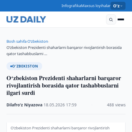
Infografika
Maxsus loyihalar
O'z
Bosh sahifa
O‘zbekiston
›
›
Oʻzbekiston Prezidenti shaharlarni barqaror rivojlantirish borasida
qator tashabbuslarni …
O‘ZBEKISTON
Oʻzbekiston Prezidenti shaharlarni barqaror
rivojlantirish borasida qator tashabbuslarni
ilgari surdi
Dilafro'z Niyazova
·
18.05.2026
·
17:59
·
488 views
Oʻzbekiston Prezidenti shaharlarni barqaror rivojlantirish