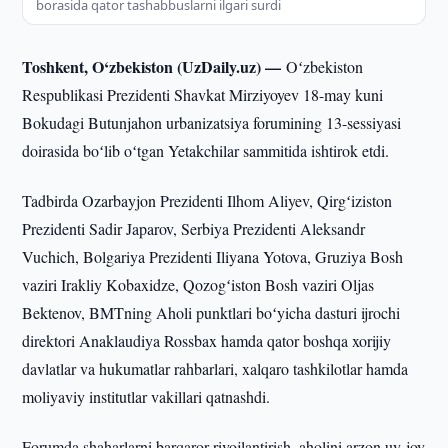
borasida qator tashabbuslarni ilgari surdi
Toshkent, O‘zbekiston (UzDaily.uz) —
Oʻzbekiston
Respublikasi Prezidenti Shavkat Mirziyoyev 18-may kuni
Bokudagi Butunjahon urbanizatsiya forumining 13-sessiyasi
doirasida boʻlib oʻtgan Yetakchilar sammitida ishtirok etdi.
Tadbirda Ozarbayjon Prezidenti Ilhom Aliyev, Qirgʻiziston
Prezidenti Sadir Japarov, Serbiya Prezidenti Aleksandr
Vuchich, Bolgariya Prezidenti Iliyana Yotova, Gruziya Bosh
vaziri Irakliy Kobaxidze, Qozogʻiston Bosh vaziri Oljas
Bektenov, BMTning Aholi punktlari boʻyicha dasturi ijrochi
direktori Anaklaudiya Rossbax hamda qator boshqa xorijiy
davlatlar va hukumatlar rahbarlari, xalqaro tashkilotlar hamda
moliyaviy institutlar vakillari qatnashdi.
Forumda shaharlarni barqaror rivojlantirish, aholini arzon uy-joy