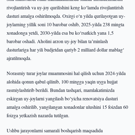
rivojlantirish va uy-joy qurilishini keng koʻlamda rivojlantirish
dasturi amalga oshirilmoqda. Oxirgi oʻn yilda qurilayotgan uy-
joylarning yillik soni 10 barobar oshib, 2025-yilda 238 mingta
xonadonga yetdi, 2030-yilda esa bu koʻrsatkich yana 1,5
barobar oshadi. Aholini arzon uy-joy bilan taʼminlash
dasturlariga har yili budjetdan qariyb 2 milliard dollar mablagʻ
ajratilmoqda.
Norasmiy turar joylar muammosini hal qilish uchun 2024-yilda
alohida qonun qabul qilinib, 100 mingga yaqin uyga hujjat
rasmiylashtirib berildi. Bundan tashqari, mamlakatimizda
eskirgan uy-joylarni yangilash boʻyicha renovatsiya dasturi
amalga oshirilib, yangilangan xonadonlar ulushini 15 foizdan 60
foizga yetkazish nazarda tutilgan.
Ushbu jarayonlarni samarali boshqarish maqsadida