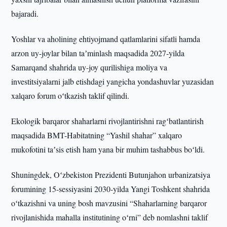
bajaradi.
Yoshlar va aholining ehtiyojmand qatlamlarini sifatli hamda
arzon uy-joylar bilan taʼminlash maqsadida 2027-yilda
Samarqand shahrida uy-joy qurilishiga moliya va
investitsiyalarni jalb etishdagi yangicha yondashuvlar yuzasidan
xalqaro forum oʻtkazish taklif qilindi.
Ekologik barqaror shaharlarni rivojlantirishni ragʻbatlantirish
maqsadida BMT-Habitatning “Yashil shahar” xalqaro
mukofotini taʼsis etish ham yana bir muhim tashabbus boʻldi.
Shuningdek, Oʻzbekiston Prezidenti Butunjahon urbanizatsiya
forumining 15-sessiyasini 2030-yilda Yangi Toshkent shahrida
oʻtkazishni va uning bosh mavzusini “Shaharlarning barqaror
rivojlanishida mahalla institutining oʻrni” deb nomlashni taklif