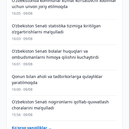
Oʻzbekistonda kommunal xizmat koʻrsatuvchi xodimlar
uchun unvon joriy etilmoqda
16:05 · 09/08
Oʻzbekiston Senati statistika tizimiga kiritilgan
oʻzgartirishlarni maʼqulladi
16:03 · 09/08
Oʻzbekiston Senati bolalar huquqlari va
ombudsmanlarni himoya qilishni kuchaytirdi
16:01 · 09/08
Qonun bilan aholi va tadbirkorlarga qulayliklar
yaratilmoqda
16:00 · 09/08
Oʻzbekiston Senati nogironlarni qoʻllab-quvvatlash
choralarini maʼqulladi
15:56 · 09/08
Ko'proq yangiliklar →