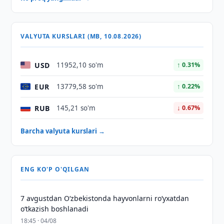
VALYUTA KURSLARI (MB, 10.08.2026)
USD
11952,10 so'm
↑ 0.31%
EUR
13779,58 so'm
↑ 0.22%
RUB
145,21 so'm
↓ 0.67%
Barcha valyuta kurslari →
ENG KO'P O'QILGAN
7 avgustdan O‘zbekistonda hayvonlarni ro‘yxatdan
o‘tkazish boshlanadi
18:45 · 04/08