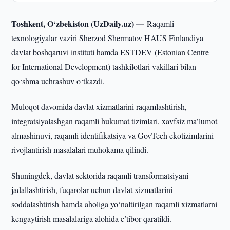
Toshkent, O‘zbekiston (UzDaily.uz) —
Raqamli
texnologiyalar vaziri Sherzod Shermatov HAUS Finlandiya
davlat boshqaruvi instituti hamda ESTDEV (Estonian Centre
for International Development) tashkilotlari vakillari bilan
qo‘shma uchrashuv o‘tkazdi.
Muloqot davomida davlat xizmatlarini raqamlashtirish,
integratsiyalashgan raqamli hukumat tizimlari, xavfsiz ma’lumot
almashinuvi, raqamli identifikatsiya va GovTech ekotizimlarini
rivojlantirish masalalari muhokama qilindi.
Shuningdek, davlat sektorida raqamli transformatsiyani
jadallashtirish, fuqarolar uchun davlat xizmatlarini
soddalashtirish hamda aholiga yo‘naltirilgan raqamli xizmatlarni
kengaytirish masalalariga alohida e’tibor qaratildi.