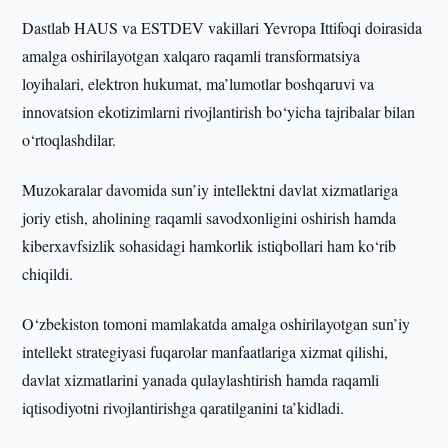
Dastlab HAUS va ESTDEV vakillari Yevropa Ittifoqi doirasida
amalga oshirilayotgan xalqaro raqamli transformatsiya
loyihalari, elektron hukumat, ma’lumotlar boshqaruvi va
innovatsion ekotizimlarni rivojlantirish bo‘yicha tajribalar bilan
o‘rtoqlashdilar.
Muzokaralar davomida sun’iy intellektni davlat xizmatlariga
joriy etish, aholining raqamli savodxonligini oshirish hamda
kiberxavfsizlik sohasidagi hamkorlik istiqbollari ham ko‘rib
chiqildi.
O‘zbekiston tomoni mamlakatda amalga oshirilayotgan sun’iy
intellekt strategiyasi fuqarolar manfaatlariga xizmat qilishi,
davlat xizmatlarini yanada qulaylashtirish hamda raqamli
iqtisodiyotni rivojlantirishga qaratilganini ta’kidladi.