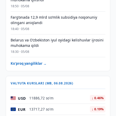
18:50 · 05/08
Farg‘onada 12,9 mlrd so‘mlik subsidiya noqonuniy
olingani aniqlandi
18:40 · 05/08
Belarus va O‘zbekiston iyul oyidagi kelishuvlar ijrosini
muhokama qildi
18:30 · 05/08
Ko'proq yangiliklar →
VALYUTA KURSLARI (MB, 06.08.2026)
USD
11886,72 so'm
↓ 0.46%
EUR
13717,27 so'm
↓ 0.19%