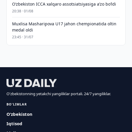
O‘zbekiston ICCA xalqaro assotsiatsiyasiga aʼzo bo‘ldi
20:38 · 01/08
Muxlisa Masharipova U17 jahon chempionatida oltin
medal oldi
23:45 · 31/07
O'zbekistonning yetakchi yangiliklar portali. 24/7 yangiliklar.
BO'LIMLAR
O‘zbekiston
Iqtisod