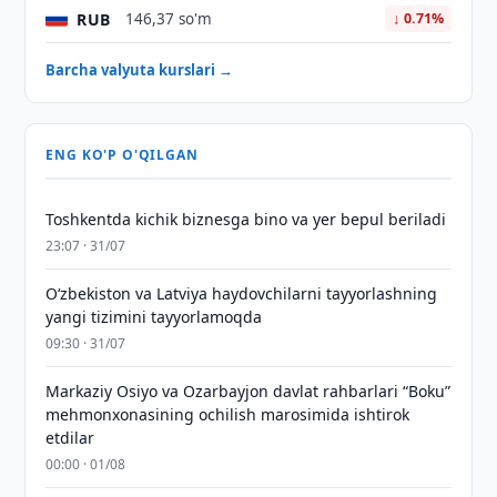
RUB
146,37 so'm
↓ 0.71%
Barcha valyuta kurslari →
ENG KO'P O'QILGAN
Toshkentda kichik biznesga bino va yer bepul beriladi
23:07 · 31/07
Oʻzbekiston va Latviya haydovchilarni tayyorlashning
yangi tizimini tayyorlamoqda
09:30 · 31/07
Markaziy Osiyo va Ozarbayjon davlat rahbarlari “Boku”
mehmonxonasining ochilish marosimida ishtirok
etdilar
00:00 · 01/08