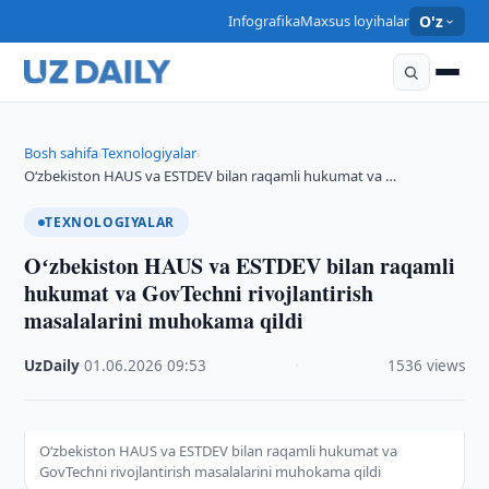
Infografika
Maxsus loyihalar
O'z
Bosh sahifa
Texnologiyalar
›
›
Oʻzbekiston HAUS va ESTDEV bilan raqamli hukumat va …
TEXNOLOGIYALAR
Oʻzbekiston HAUS va ESTDEV bilan raqamli
hukumat va GovTechni rivojlantirish
masalalarini muhokama qildi
UzDaily
·
01.06.2026
·
09:53
·
1536 views
Oʻzbekiston HAUS va ESTDEV bilan raqamli hukumat va
GovTechni rivojlantirish masalalarini muhokama qildi