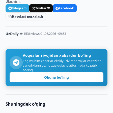
Ulashish:
Telegram
Twitter/X
Facebook
Havolani nusxalash
UzDaily
·
👁 1536 views
·
01.06.2026 · 09:53
Voqealar rivojidan xabardor bo‘ling
Eng muhim xabarlar, eksklyuziv reportajlar va tezkor
yangiliklarni o‘zingizga qulay platformada kuzatib
boring.
Obuna bo'ling
Shuningdek o'qing