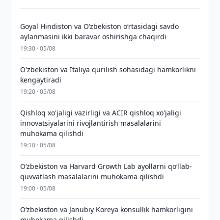
Goyal Hindiston va Oʻzbekiston oʻrtasidagi savdo
aylanmasini ikki baravar oshirishga chaqirdi
19:30 · 05/08
O'zbekiston va Italiya qurilish sohasidagi hamkorlikni
kengaytiradi
19:20 · 05/08
Qishloq xo'jaligi vazirligi va ACIR qishloq xo'jaligi
innovatsiyalarini rivojlantirish masalalarini
muhokama qilishdi
19:10 · 05/08
Oʻzbekiston va Harvard Growth Lab ayollarni qoʻllab-
quvvatlash masalalarini muhokama qilishdi
19:00 · 05/08
Oʻzbekiston va Janubiy Koreya konsullik hamkorligini
muhokama qilishdi