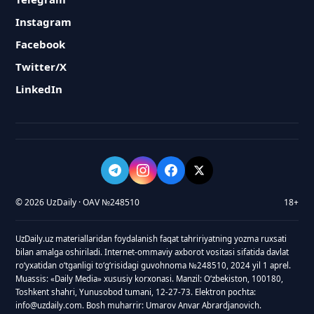
Instagram
Facebook
Twitter/X
LinkedIn
© 2026 UzDaily · OAV №248510
18+
UzDaily.uz materiallaridan foydalanish faqat tahririyatning yozma ruxsati
bilan amalga oshiriladi. Internet-ommaviy axborot vositasi sifatida davlat
roʻyxatidan oʻtganligi toʻgʻrisidagi guvohnoma №248510, 2024 yil 1 aprel.
Muassis: «Daily Media» xususiy korxonasi. Manzil: Oʻzbekiston, 100180,
Toshkent shahri, Yunusobod tumani, 12-27-73. Elektron pochta:
info@uzdaily.com. Bosh muharrir: Umarov Anvar Abrardjanovich.