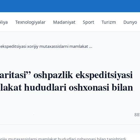
liya
Texnologiyalar
Madaniyat
Sport
Turizm
Dunyo
 ekspeditsiyasi xorijiy mutaxassislarni mamlakat …
ritasi” oshpazlik ekspeditsiyasi
lakat hududlari oshxonasi bilan
·
88
orijiy mutaxassislarni mamlakat hududlari oshxonasi bilan tanishtirdi