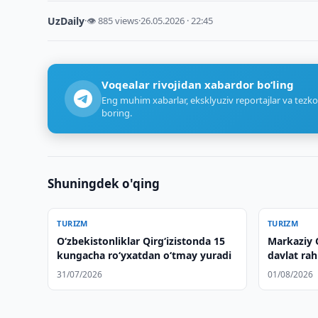
UzDaily
·
👁 885 views
·
26.05.2026 · 22:45
Voqealar rivojidan xabardor bo‘ling
Eng muhim xabarlar, eksklyuziv reportajlar va tezko
boring.
Shuningdek o'qing
TURIZM
TURIZM
O‘zbekistonliklar Qirg‘izistonda 15
Markaziy 
kungacha ro‘yxatdan o‘tmay yuradi
davlat rah
mehmonxon
31/07/2026
01/08/2026
marosimida