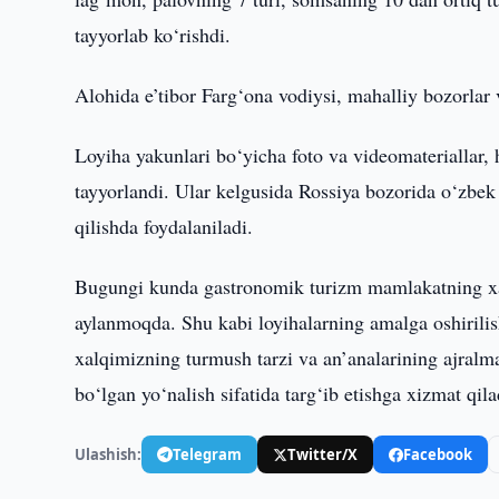
tayyorlab ko‘rishdi.
Alohida e’tibor Farg‘ona vodiysi, mahalliy bozorlar 
Loyiha yakunlari bo‘yicha foto va videomateriallar, hu
tayyorlandi. Ular kelgusida Rossiya bozorida o‘zbek 
qilishda foydalaniladi.
Bugungi kunda gastronomik turizm mamlakatning xal
aylanmoqda. Shu kabi loyihalarning amalga oshirilis
xalqimizning turmush tarzi va an’analarining ajral
bo‘lgan yo‘nalish sifatida targ‘ib etishga xizmat qila
Ulashish:
Telegram
Twitter/X
Facebook