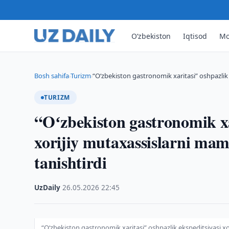
O‘zbekiston
Iqtisod
Mo
Bosh sahifa
Turizm
“Oʻzbekiston gastronomik xaritasi” oshpazlik
›
›
TURIZM
“Oʻzbekiston gastronomik xa
xorijiy mutaxassislarni mam
tanishtirdi
UzDaily
·
26.05.2026
·
22:45
“Oʻzbekiston gastronomik xaritasi” oshpazlik ekspeditsiyasi x