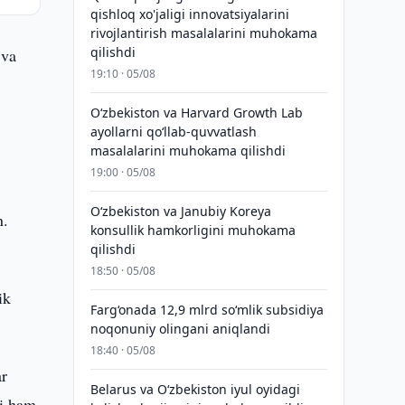
qishloq xo'jaligi innovatsiyalarini
rivojlantirish masalalarini muhokama
qilishdi
 va
19:10 · 05/08
Oʻzbekiston va Harvard Growth Lab
ayollarni qoʻllab-quvvatlash
masalalarini muhokama qilishdi
19:00 · 05/08
Oʻzbekiston va Janubiy Koreya
an.
konsullik hamkorligini muhokama
qilishdi
18:50 · 05/08
ik
Farg‘onada 12,9 mlrd so‘mlik subsidiya
noqonuniy olingani aniqlandi
18:40 · 05/08
ar
Belarus va O‘zbekiston iyul oyidagi
ri ham