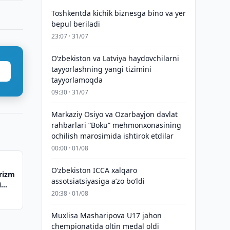
Toshkentda kichik biznesga bino va yer
bepul beriladi
23:07 · 31/07
Oʻzbekiston va Latviya haydovchilarni
tayyorlashning yangi tizimini
tayyorlamoqda
09:30 · 31/07
Markaziy Osiyo va Ozarbayjon davlat
rahbarlari “Boku” mehmonxonasining
ochilish marosimida ishtirok etdilar
00:00 · 01/08
O‘zbekiston ICCA xalqaro
urizm
assotsiatsiyasiga aʼzo bo‘ldi
i
20:38 · 01/08
Muxlisa Masharipova U17 jahon
chempionatida oltin medal oldi