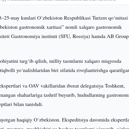
8–25-may kunlari O‘zbekiston Respublikasi Turizm qo‘mitasi
ekiston gastronomik xaritasi” nomli xalqaro gastronomik
versiteti Gastronomiya instituti (SFU, Rossiya) hamda AB Group
hiyatini targ‘ib qilish, milliy taomlarni xalqaro miqyosda
bolli yo‘nalishlaridan biri sifatida rivojlantirishga qaratilg
ekspertlari va OAV vakillaridan iborat delegatsiya Toshkent,
mangan shaharlariga tashrif buyurib, hududlarning gastronom
ptlari bilan tanishdi.
yotgan haqiqiy O‘zbekiston. Ekspeditsiya davomida ekspertl
uri, mastava, mashkichiri va boshqa taomlarni o‘rganib, o‘zla