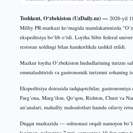
Toshkent, O‘zbekiston (UzDaily.uz) —
2026-yil 1
Milliy PR-markazi ko‘magida mamlakatimizda “O‘zb
ekspeditsiya bo‘lib o‘tdi. Loyiha Sibir federal uni
restoran xoldingi bilan hamkorlikda tashkil etildi.
Mazkur loyiha O‘zbekiston hududlarining turizm salo
ommalashtirish va gastronomik turizmni sohaning istiq
Ekspeditsiya doirasida tadqiqotchilar, gastronomiya 
Farg‘ona, Marg‘ilon, Qo‘qon, Rishton, Chust va Na
an’analari, mahalliy mahsulotlari hamda oilaviy retse
Diqqat markazida — oshxonasi orqali namoyon bo‘la
lag‘mon, palovning 7 turi, somsaning 10 dan ortiq t