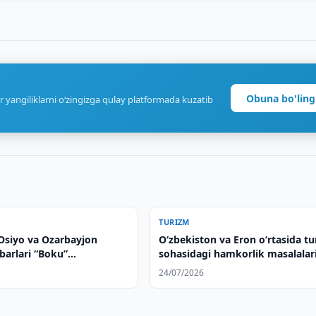
Obuna bo'ling
r yangiliklarni o‘zingizga qulay platformada kuzatib
TURIZM
Osiyo va Ozarbayjon
Oʻzbekiston va Eron oʻrtasida t
barlari “Boku”
sohasidagi hamkorlik masalalar
asining ochilish
muhokama qilindi
24/07/2026
 ishtirok etdilar