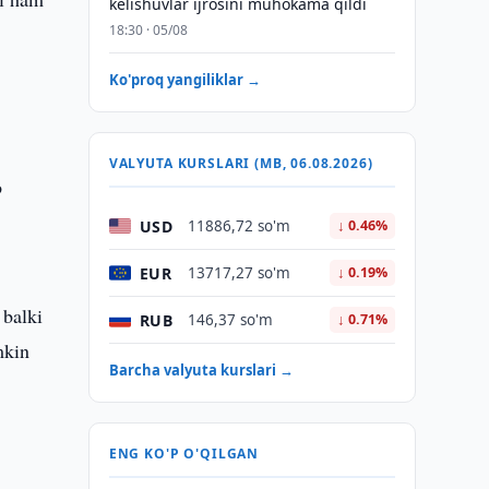
kelishuvlar ijrosini muhokama qildi
18:30 · 05/08
Ko'proq yangiliklar →
VALYUTA KURSLARI (MB, 06.08.2026)
b
USD
11886,72 so'm
↓ 0.46%
EUR
13717,27 so'm
↓ 0.19%
 balki
RUB
146,37 so'm
↓ 0.71%
mkin
Barcha valyuta kurslari →
ENG KO'P O'QILGAN