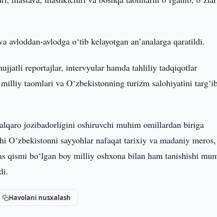
va avloddan-avlodga o‘tib kelayotgan an’analarga qaratildi.
jjatli reportajlar, intervyular hamda tahliliy tadqiqotlar
milliy taomlari va O‘zbekistonning turizm salohiyatini targ‘i
qaro jozibadorligini oshiruvchi muhim omillardan biriga
hi O‘zbekistonni sayyohlar nafaqat tarixiy va madaniy meros,
mas qismi bo‘lgan boy milliy oshxona bilan ham tanishishi mu
di.
Havolani nusxalash