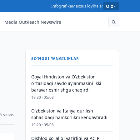
Infografika
Maxsus loyihalar
O'z
Media OutReach Newswire
SO'NGGI YANGILIKLAR
Goyal Hindiston va Oʻzbekiston
oʻrtasidagi savdo aylanmasini ikki
baravar oshirishga chaqirdi
19:30 · 05/08
O'zbekiston va Italiya qurilish
5 views
sohasidagi hamkorlikni kengaytiradi
19:20 · 05/08
Qishloq xo'jaligi vazirligi va ACIR